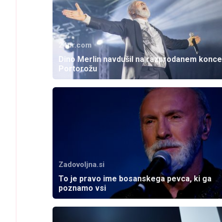
24ur.com
Dino Merlin navdušil na razprodanem konce
Portorožu
Zadovoljna.si
To je pravo ime bosanskega pevca, ki ga
poznamo vsi