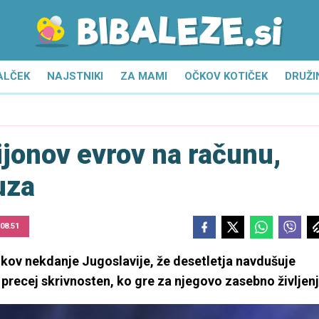
ALČEK
NAJSTNIKI
ZA MAMI
OČKOV KOTIČEK
DRUŽI
ijonov evrov na računu,
uza
 08.51
ikov nekdanje Jugoslavije, že desetletja navdušuje
a precej skrivnosten, ko gre za njegovo zasebno življenj