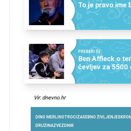
To je pravo ime
PREBERI ŠE
Ben Affleck o tem
čevljev za 5500
Vir: dnevno.hr
DINO MERLIN
OTROCI
ZASEBNO ŽIVLJENJE
SKRO
DRUŽINA
ZVEZDNIK