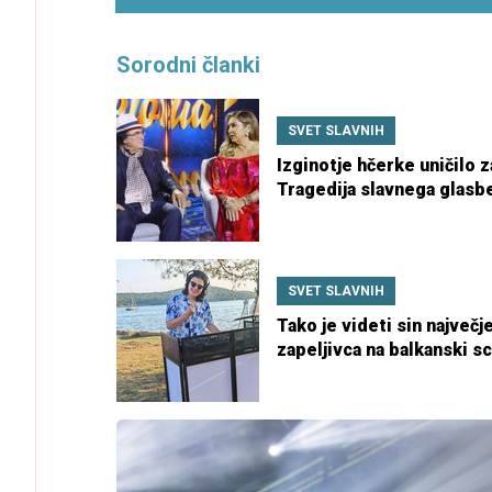
Sorodni članki
SVET SLAVNIH
Izginotje hčerke uničilo 
Tragedija slavnega glas
para
SVET SLAVNIH
Tako je videti sin največj
zapeljivca na balkanski s
podedoval očetov šarm