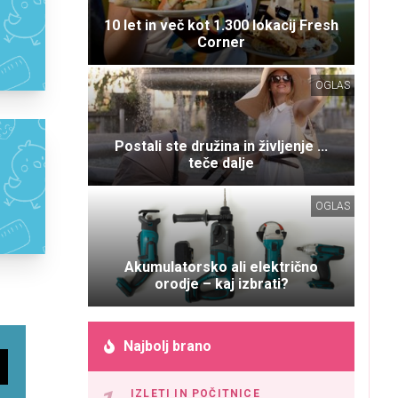
10 let in več kot 1.300 lokacij Fresh
Corner
OGLAS
Postali ste družina in življenje ...
teče dalje
OGLAS
Akumulatorsko ali električno
orodje – kaj izbrati?
Najbolj brano
IZLETI IN POČITNICE