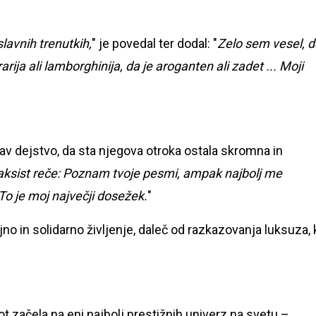
lavnih trenutkih,
" je povedal ter dodal: "
Zelo sem vesel, d
rarija ali lamborghinija, da je aroganten ali zadet ... Moji
rav dejstvo, da sta njegova otroka ostala skromna in
taksist reče: Poznam tvoje pesmi, ampak najbolj me
 To je moj največji dosežek.
"
jno in solidarno življenje, daleč od razkazovanja luksuza, 
 začela na eni najbolj prestižnih univerz na svetu –