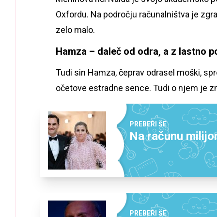
Oxfordu. Na področju računalništva je zgr
zelo malo.
Hamza – daleč od odra, a z lastno p
Tudi sin Hamza, čeprav odrasel moški, spr
očetove estradne sence. Tudi o njem je z
PREBERI ŠE
Na računu milijon
PREBERI ŠE