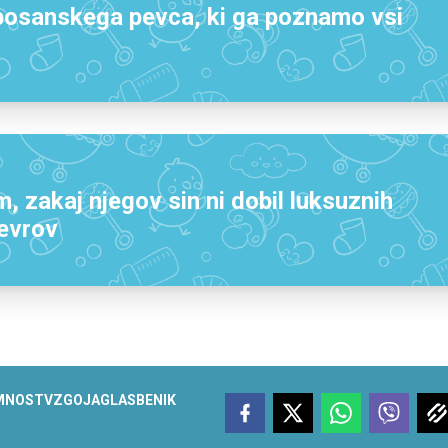
 bosanskega pevca, ki ga poznamo vsi
, zakaj njegov sin ni dobil luksuznih
 evrov
MNOST
VZGOJA
GLASBENIK