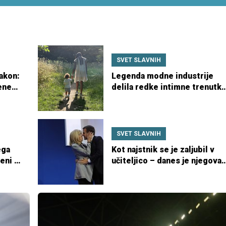
SVET SLAVNIH
zakon:
Legenda modne industrije
benega
delila redke intimne trenutk
z otroki
SVET SLAVNIH
ega
Kot najstnik se je zaljubil v
ceni –
učiteljico – danes je njegova
žena in prva dama