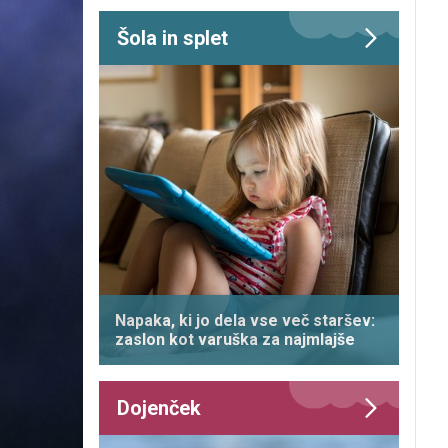
Šola in splet
Napaka, ki jo dela vse več staršev:
zaslon kot varuška za najmlajše
Dojenček