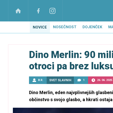
NOSEČNOST
DOJENČEK
M
NOVICE
Dino Merlin: 90 mil
otroci pa brez luks
B.R.
SVET SLAVNIH
1
26. 06. 2025
Dino Merlin, eden najvplivnejših glasben
občinstvo s svojo glasbo, a hkrati ostaj