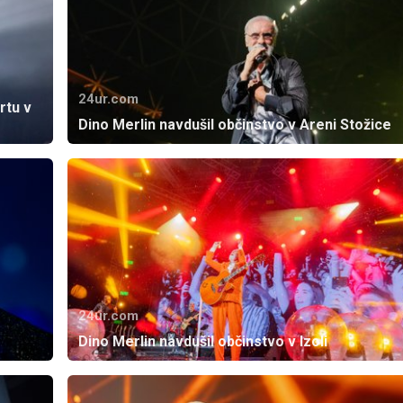
24ur.com
rtu v
Dino Merlin navdušil občinstvo v Areni Stožice
24ur.com
Dino Merlin navdušil občinstvo v Izoli