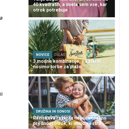
40 kvadratih, a imela sem vse, kar
otrok potrebuje
a
NOVICE
OGLAS
3 modne kombinacije, v katerih
nosimo torbe za plažo
ki
DRUŽINA IN ODNOSI
Raziskava razkrila nepričakovano
prednost otrok, ki imajo sestro