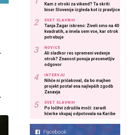
Kam z otroki za vikend? Ta skriti
biser Slovenije izgleda kot iz pravljice
SVET SLAVNIH
Tanja Žagar iskreno: Živeli smo na 40
kvadratih, a imela sem vse, kar otrok
potrebuje
NOVICE
e
Ali sladkor res spremeni vedenje
otrok? Znanost ponuja presenetljiv
odgovor
INTERVJU
Nihče ni pričakoval, da bo majhen
projekt postal ena najlepših zgodb
Zasavja
SVET SLAVNIH
Po ločitvi združila moči: zaradi
hčerke skupaj odpotovala na Karibe
Facebook