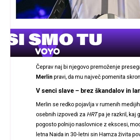
Čeprav naj bi njegovo premoženje presegal
Merlin
pravi, da mu največ pomenita skromn
V senci slave – brez škandalov in la
Merlin se redko pojavlja v rumenih medijih i
osebnih izpovedi za
HRT
pa je razkril, ka
pogosto polnijo naslovnice z ekscesi, mo
letna Naida in 30-letni sin Hamza živita p