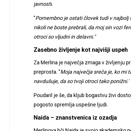
javnosti.
"
Pomembno je ostati človek tudi v najbolj s
nikoli ne boste prebrali, da moj sin vozi fer
otroci so vljudni in delavni."
Zasebno življenje kot najvišji uspeh
Za Merlina je največja zmaga v življenju p
preprosta. "
Moja največja sreča je, ko mi 
navdušuje, da so tvoji otroci tako ponižni.'
Poudaril je še, da kljub bogastvu živi dosto
pogosto spremlja uspešne ljudi.
Naida – znanstvenica iz ozadja
Merlinova hči Naida je svojo akademsko pot