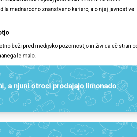
adila mednarodno znanstveno kariero, a o njej javnost ve
otjo
etno beži pred medijsko pozornostjo in živi daleč stran o
nanega le malo.
i, a njuni otroci prodajajo limonado