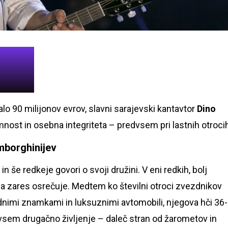
o 90 milijonov evrov, slavni sarajevski kantavtor
Dino
ost in osebna integriteta – predvsem pri lastnih otrocih
mborghinijev
n še redkeje govori o svoji družini. V eni redkih, bolj
j ga zares osrečuje. Medtem ko številni otroci zvezdnikov
dnimi znamkami in luksuznimi avtomobili, njegova hči 36-
ovsem drugačno življenje – daleč stran od žarometov in