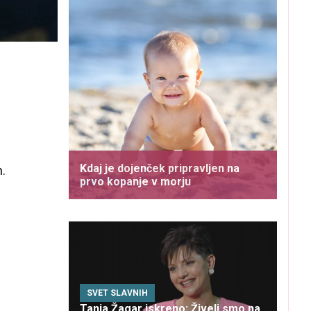
Kdaj je dojenček pripravljen na
.
prvo kopanje v morju
SVET SLAVNIH
Tanja Žagar iskreno: Živeli smo na