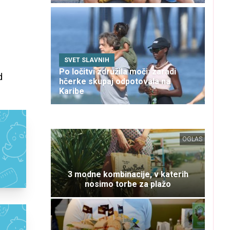
SVET SLAVNIH
Po ločitvi združila moči: zaradi
d
hčerke skupaj odpotovala na
Karibe
OGLAS
3 modne kombinacije, v katerih
nosimo torbe za plažo