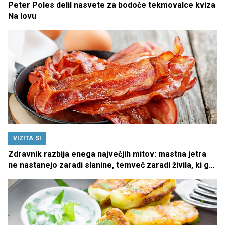
Peter Poles delil nasvete za bodoče tekmovalce kviza
Na lovu
VIZITA.SI
Zdravnik razbija enega največjih mitov: mastna jetra
ne nastanejo zaradi slanine, temveč zaradi živila, ki ga
imamo vsi radi