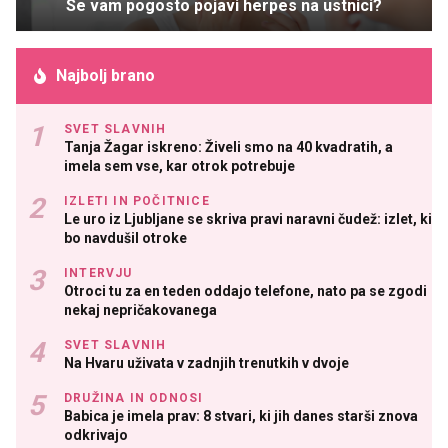
Se vam pogosto pojavi herpes na ustnici?
Najbolj brano
SVET SLAVNIH
Tanja Žagar iskreno: Živeli smo na 40 kvadratih, a
imela sem vse, kar otrok potrebuje
IZLETI IN POČITNICE
Le uro iz Ljubljane se skriva pravi naravni čudež: izlet, ki
bo navdušil otroke
INTERVJU
Otroci tu za en teden oddajo telefone, nato pa se zgodi
nekaj nepričakovanega
SVET SLAVNIH
Na Hvaru uživata v zadnjih trenutkih v dvoje
DRUŽINA IN ODNOSI
Babica je imela prav: 8 stvari, ki jih danes starši znova
odkrivajo