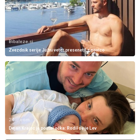
Bibaleze.si
Zvezdnik serije Južni veter presenetil z novico
24ur.com
Dejan Krajnc je postal očka: Rodil se je Lev