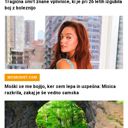
Tragična smrt znane vplivnice, ki je pri 26 letih izgubila
boj z boleznijo
MOSKISVET.COM
Moški se me bojijo, ker sem lepa in uspešna: Misica
razkrila, zakaj je še vedno samska