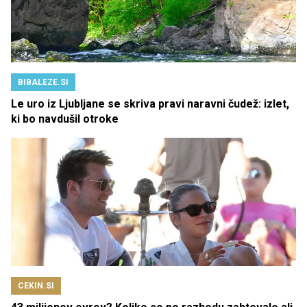
BIBALEZE.SI
Le uro iz Ljubljane se skriva pravi naravni čudež: izlet,
ki bo navdušil otroke
CEKIN.SI