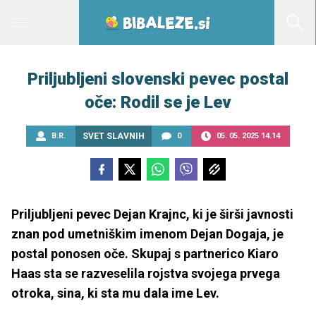
Priljubljeni slovenski pevec postal
oče: Rodil se je Lev
B.R.
SVET SLAVNIH
0
05. 05. 2025 14.14
Priljubljeni pevec Dejan Krajnc, ki je širši javnosti
znan pod umetniškim imenom Dejan Dogaja, je
postal ponosen oče. Skupaj s partnerico Kiaro
Haas sta se razveselila rojstva svojega prvega
otroka, sina, ki sta mu dala ime Lev.