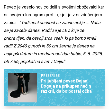
Pevec
je veselo novico delil s svojimi oboževalci kar
na svojem Instagram profilu, kjer je z navdušenjem
zapisal: "
Tudi neskončnost se začne nekje ... Naša
se je začela danes. Rodil se je LEV, ki je že
pripravljen, da osvoji srca vseh, ki ga bomo imeli
radi! Z 2940 g moči in 50 cm šarma je danes na
najlepši datum in mednarodni dan babic, 5. 5. 2025,
ob 7.56, prijokal na svet v Celju.
"
PREBERI ŠE
Priljubljeni pevec Dejan
Dogaja na prikupen način
razkril, da bo postal očka