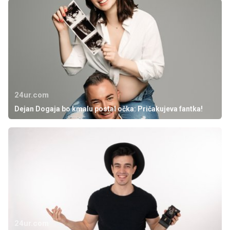
24ur.com
Dejan Dogaja bo kmalu postal očka: Pričakujeva fantka!
24ur.com