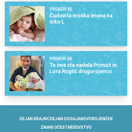
PREBERI ŠE
Čudovita moška imena na
črko L
PREBERI ŠE
To ime sta nadela Primož in
Lora Roglič drugorojencu
DEJAN KRAJNC
DEJAN DOGAJA
NOVOROJENČEK
ZNANI OČE
STARŠEVSTVO