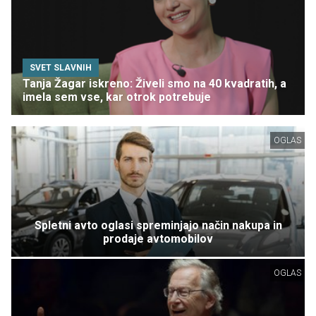
SVET SLAVNIH
Tanja Žagar iskreno: Živeli smo na 40 kvadratih, a
imela sem vse, kar otrok potrebuje
OGLAS
Spletni avto oglasi spreminjajo način nakupa in
prodaje avtomobilov
OGLAS