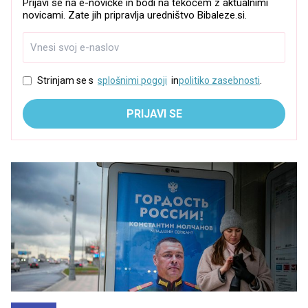
Prijavi se na e-novičke in bodi na tekočem z aktualnimi
novicami. Zate jih pripravlja uredništvo Bibaleze.si.
Strinjam se s
splošnimi pogoji
in
politiko zasebnosti
.
PRIJAVI SE