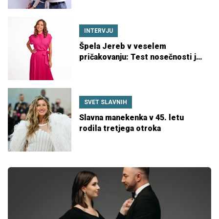
INTERVJU
Špela Jereb v veselem
pričakovanju: Test nosečnosti je
pokazal +
SVET SLAVNIH
Slavna manekenka v 45. letu
rodila tretjega otroka