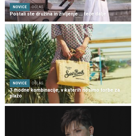
NOVICE
OGLAS
Postali ste družina in življenje ... teče dalje
NOVICE
OGLAS
3 modne kombinacije, v katerih nosimo torbe za
plažo