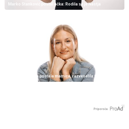
Marko Stanković postal očka: Rodila se je Nastja
Zadovoljna.si
Znana Slovenka postala mamica, razveselila se je sina
Priporoča