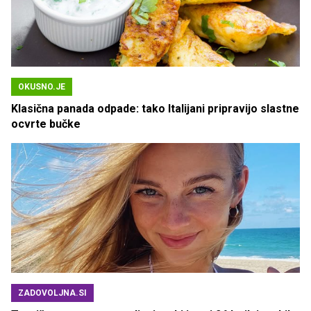
OKUSNO.JE
Klasična panada odpade: tako Italijani pripravijo slastne
ocvrte bučke
ZADOVOLJNA.SI