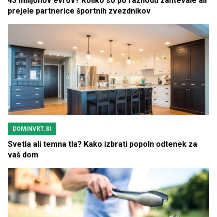
43 milijonov evrov? Koliko so po razhodu zahtevale ali
prejele partnerice športnih zvezdnikov
DOMINVRT.SI
Svetla ali temna tla? Kako izbrati popoln odtenek za
vaš dom