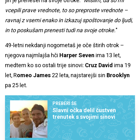
jih je prenesel na svoje otroke. "
Mislim, da so mi
vcepili prave vrednote, to so preproste vrednote –
ravnaj z vsemi enako in izkazuj spoštovanje do ljudi,
in to poskušam prenesti tudi na svoje otroke.
"
49-letni nekdanji nogometaš je oče štirih otrok –
njegova najmlajša hči
Harper Seven
ima 13 let,
medtem ko so ostali trije sinovi:
Cruz David
ima 19
let, R
omeo James
22 leta, najstarejši sin
Brooklyn
pa 25 let.
PREBERI ŠE
Slavni očka delil čustven
trenutek s svojimi sinovi