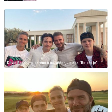
Bibaleze.si
David Beckham iskreno o odraščanju otrok: 'Boleče je'