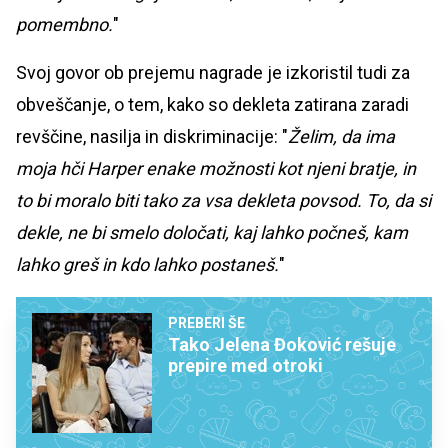
pomembno.
"
Svoj govor ob prejemu nagrade je izkoristil tudi za
obveščanje, o tem, kako so dekleta zatirana zaradi
revščine, nasilja in diskriminacije: "
Želim, da ima
moja hči Harper enake možnosti kot njeni bratje, in
to bi moralo biti tako za vsa dekleta povsod. To, da si
dekle, ne bi smelo določati, kaj lahko počneš, kam
lahko greš in kdo lahko postaneš.
"
PREBERI ŠE
Tako Jelena Đoković rešuje
prepire med otroki