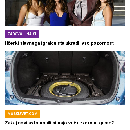
ZADOVOLJNA.SI
Hčerki slavnega igralca sta ukradli vso pozornost
MOSKISVET.COM
Zakaj novi avtomobili nimajo več rezervne gume?