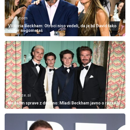
24ur.com
Victoria Beckham: Otroci niso vedeli, da je bil David tako
dober nogometaš
Bibaleze.si
Ne želim sprave z družino: Mladi Beckham javno o razkolu