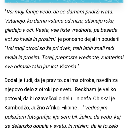
"
Vsi moji fantje vedo, da se damam pridrži vrata.
Vstanejo, ko dama vstane od mize, stisnejo roke,
gledajo v oči. Veste, vse tiste vrednote, pa besede
kot so hvala in prosim,
" je ponosno dejal in poudaril:
"
Vsi moji otroci so že pri dveh, treh letih znali reči
hvala in prosim. Torej, preproste vrednote, s katerimi
sva odrasla tako jaz kot Victoria.
"
Dodal je tudi, da je prav to, da ima otroke, navdih za
njegovo delo z otroki po svetu. Beckham je veliko
potoval, da bi ozaveščal o delu Unicefa. Obiskal je
Kambodžo, Južno Afriko, Filipine ... "
Vedno jim
pokažem fotografije, kje sem bil, želim, da vedo, kaj
se dejansko dogaja v svetu, in mislim, da je to zelo