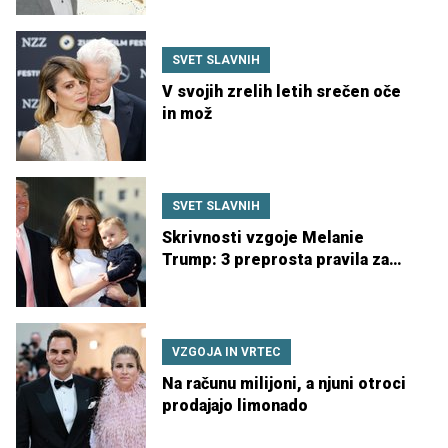
SVET SLAVNIH
V svojih zrelih letih srečen oče
in mož
SVET SLAVNIH
Skrivnosti vzgoje Melanie
Trump: 3 preprosta pravila za
srečno družino
VZGOJA IN VRTEC
Na računu milijoni, a njuni otroci
prodajajo limonado