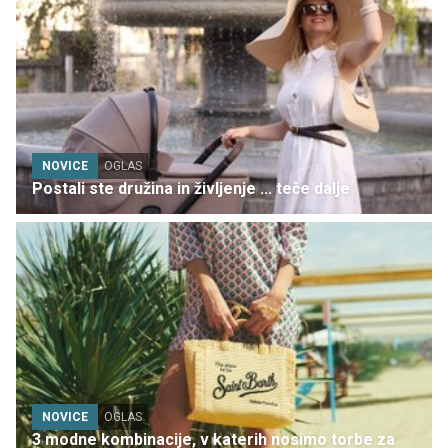
NOVICE
OGLAS
Postali ste družina in življenje ... teče dalje
NOVICE
OGLAS
3 modne kombinacije, v katerih nosimo torbe za