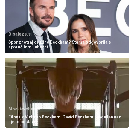
Bibaleze.si
Spor znotraj družine Beckham? Starša odgovorila s
sporočilom ljubezni.
Moskisvet.com
Fitnes z Victorio Beckham: David Beckham navdušen nad
njeno postavo