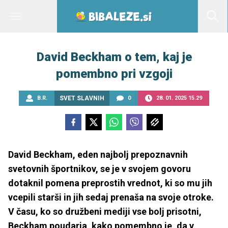
David Beckham o tem, kaj je
pomembno pri vzgoji
B.R.
SVET SLAVNIH
0
28. 01. 2025 15.29
David Beckham, eden najbolj prepoznavnih
svetovnih športnikov, se je v svojem govoru
dotaknil pomena preprostih vrednot, ki so mu jih
vcepili starši in jih sedaj prenaša na svoje otroke.
V času, ko so družbeni mediji vse bolj prisotni,
Beckham poudarja, kako pomembno je, da v