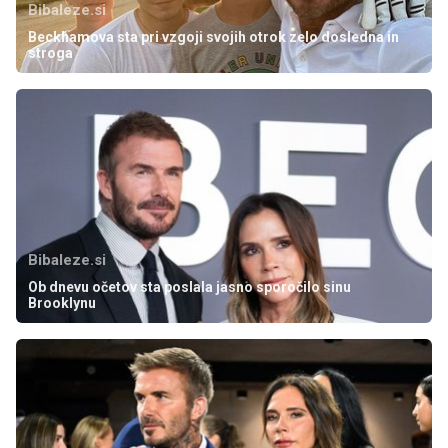
Bibaleze.si
Beckhamova sta pri vzgoji svojih otrok zelo dosledna in
stroga
Bibaleze.si
Ob dnevu očetov sta poslala jasno sporočilo sinu
Brooklynu