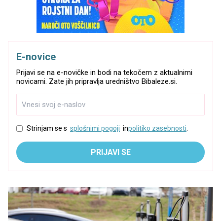
E-novice
Prijavi se na e-novičke in bodi na tekočem z aktualnimi
novicami. Zate jih pripravlja uredništvo Bibaleze.si.
Strinjam se s
splošnimi pogoji
in
politiko zasebnosti
.
PRIJAVI SE