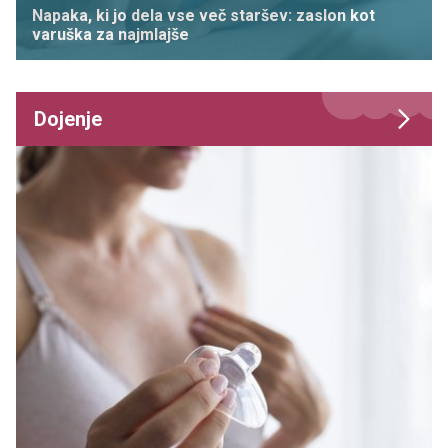
Napaka, ki jo dela vse več staršev: zaslon kot
varuška za najmlajše
Dojenje