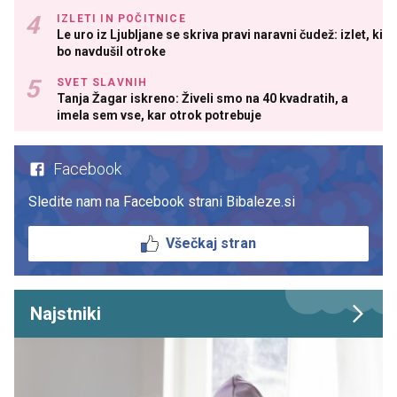
IZLETI IN POČITNICE
Le uro iz Ljubljane se skriva pravi naravni čudež: izlet, ki
bo navdušil otroke
SVET SLAVNIH
Tanja Žagar iskreno: Živeli smo na 40 kvadratih, a
imela sem vse, kar otrok potrebuje
Facebook
Sledite nam na Facebook strani Bibaleze.si
Všečkaj stran
Najstniki