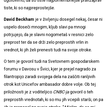
ugotovimo, da so tiste najpomembnejše pravzaprav
tiste, ki so najpreprostejše.
David Beckham
je v življenju dosegel nekaj, česar ni
uspelo doseči mnogim, kljub slavi pa mnogi
potrjujejo, da je slavni nogometaš v resnici zelo
preprost ter da se drži zelo preprostih vrlin in
vrednot, ki jih želi prenesti tudi na svoje otroke.
O tem je govoril tudi na Svetovnem gospodarskem
forumu v Davosu v Švici, kjer je prejel nagrado za
filantropijo zaradi svojega dela na zaščiti ranljivih
otrok kot Unicefov ambasador dobre volje. Ob tej
priložnosti je z voditeljico
CNBC-ja
govoril o teh
preprostih vrednotah, ki so mu jih vcepili starši, on pa