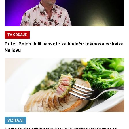
TV ODDAJE
Peter Poles delil nasvete za bodoče tekmovalce kviza
Na lovu
VIZITA.SI