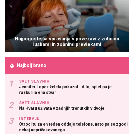
Najpogostejša vprašanja v povezavi z zobnimi
luskami in zobnimi prevlekami
Najbolj brano
SVET SLAVNIH
Jennifer Lopez želela pokazati idilo, splet pa je
razburila ena stvar
SVET SLAVNIH
Na Hvaru uživata v zadnjih trenutkih v dvoje
INTERVJU
Otroci tu za en teden oddajo telefone, nato pa se zgodi
nekaj nepričakovanega