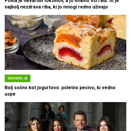
Polna je nevarnih toksinov, a jo imamo vsi radi: to je
najbolj nezdrava riba, ki jo mnogi redno uživajo
OKUSNO.JE
Bolj sočno kot jogurtovo: poletno pecivo, ki vedno
uspe