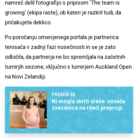
namreč delil fotografijo s pripisom 'The team is
growing' (ekipa raste), ob kateri je razkril tudi, da
pričakujeta deklico.
Po poročanju omenjenega portala je partnerica
tenisača v zadnji fazi nosečnosti in se je zato
odločila, da partnerja ne bo spremljala na začetnih
turnirjih sezone, vključno s turnirjem Auckland Open
na Novi Zelandiji.
PREBERI ŠE
Ni mogla skriti sreče: noseča
zvezdnica na rdeči preprogi