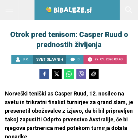
Otrok pred tenisom: Casper Ruud o
prednostih življenja
B.R.
SVET SLAVNIH
0
22. 01. 2026 03.40
Norveški teniški as Casper Ruud, 12. nosilec na
svetu in trikratni finalist turnirjev za grand slam, je
presenetil oboževalce z izjavo, da bi bil pripravljen
takoj zapustiti Odprto prvenstvo Avstralije, če bi
njegova partnerica med potekom turnirja dobila
popadke.