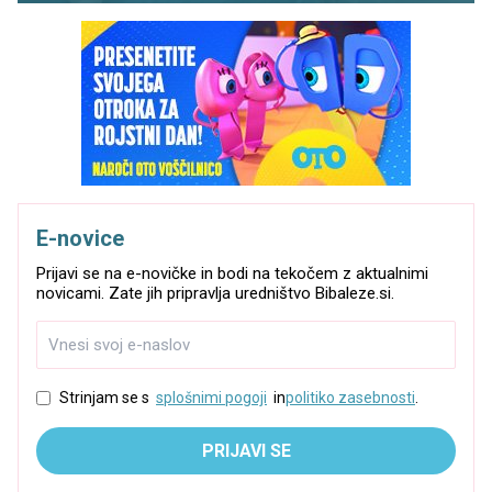
E-novice
Prijavi se na e-novičke in bodi na tekočem z aktualnimi
novicami. Zate jih pripravlja uredništvo Bibaleze.si.
Strinjam se s
splošnimi pogoji
in
politiko zasebnosti
.
PRIJAVI SE