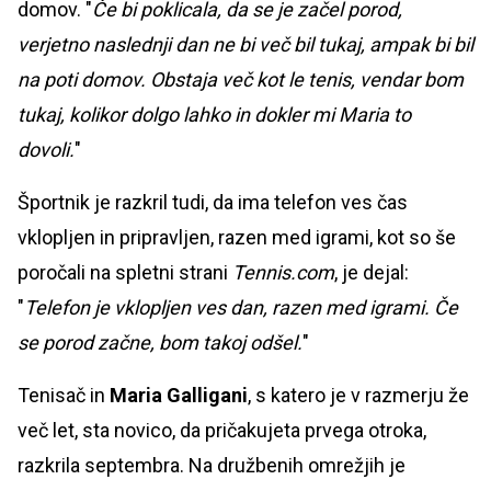
domov. "
Če bi poklicala, da se je začel porod,
verjetno naslednji dan ne bi več bil tukaj, ampak bi bil
na poti domov. Obstaja več kot le tenis, vendar bom
tukaj, kolikor dolgo lahko in dokler mi Maria to
dovoli.
"
Športnik je razkril tudi, da ima telefon ves čas
vklopljen in pripravljen, razen med igrami, kot so še
poročali na spletni strani
Tennis.com
, je dejal:
"
Telefon je vklopljen ves dan, razen med igrami. Če
se porod začne, bom takoj odšel.
"
Tenisač in
Maria Galligani
, s katero je v razmerju že
več let, sta novico, da pričakujeta prvega otroka,
razkrila septembra. Na družbenih omrežjih je