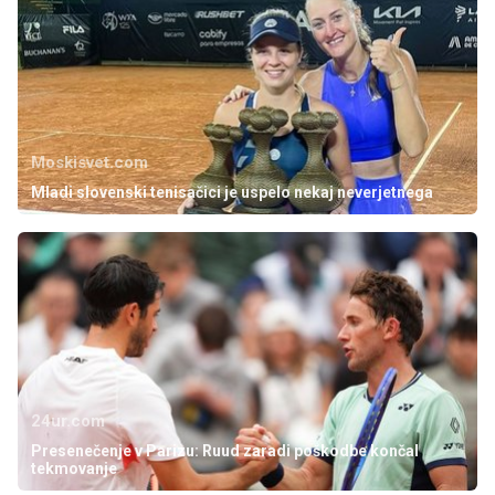
Moskisvet.com
Mladi slovenski tenisačici je uspelo nekaj neverjetnega
24ur.com
Presenečenje v Parizu: Ruud zaradi poškodbe končal
tekmovanje