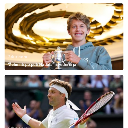
24ur.com
'Želim iti po poti Nadala in Federerja'