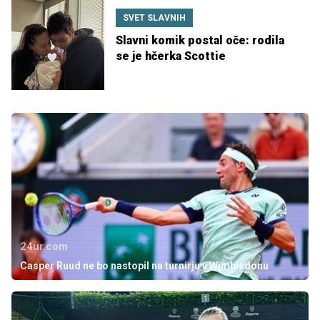
SVET SLAVNIH
Slavni komik postal oče: rodila
se je hčerka Scottie
24ur.com
Casper Ruud ne bo nastopil na turnirju v Wimbledonu