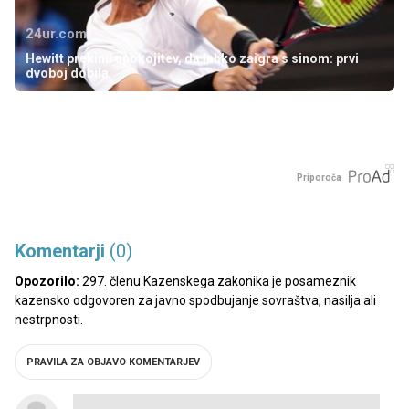
24ur.com
Hewitt prekinil upokojitev, da lahko zaigra s sinom: prvi
dvoboj dobila
Priporoča
Komentarji
(0)
Opozorilo:
297. členu Kazenskega zakonika je posameznik
kazensko odgovoren za javno spodbujanje sovraštva, nasilja ali
nestrpnosti.
PRAVILA ZA OBJAVO KOMENTARJEV