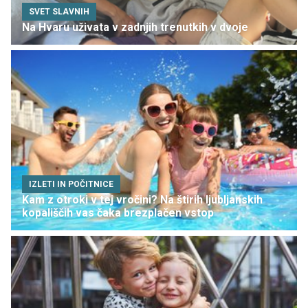
SVET SLAVNIH
Na Hvaru uživata v zadnjih trenutkih v dvoje
IZLETI IN POČITNICE
Kam z otroki v tej vročini? Na štirih ljubljanskih
kopališčih vas čaka brezplačen vstop