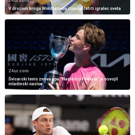
24ur.com
V drugem krogu Wimbledona izpadel četrti igralec sveta
24ur.com
Švicarski tenis znova upa: 'Naslednji Federer' je osvojil
mladinski naslov