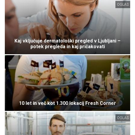
OGLAS
Kaj vključuje dermatološki pregled v Ljubljani –
potek pregleda in kaj pričakovati
10 let in več kot 1.300 lokacij Fresh Corner
OGLAS