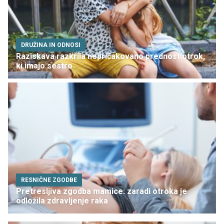
DRUŽINA IN ODNOSI
Raziskava razkrila nepričakovano prednost otrok,
ki imajo sestro
RESNIČNE ZGODBE
Pretresljiva zgodba mamice: zaradi otroka je
odložila zdravljenje raka