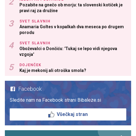
Pozabite na gnečo ob morju: ta slovenski kotiček je
pravi raj za družine
SVET SLAVNIH
Anamaria Goltes v kopalkah dva meseca po drugem
porodu
SVET SLAVNIH
Oboževalci o Dončiću: 'Tukaj se lepo vidi njegova
vzgoja'
DOJENČEK
Kaj je mekonij ali otroška smola?
Facebook
Sledite nam na Facebook strani Bibaleze.si
Všečkaj stran