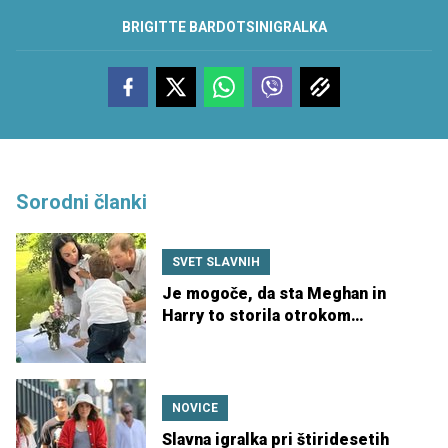
BRIGITTE BARDOT
SIN
IGRALKA
Sorodni članki
SVET SLAVNIH
Je mogoče, da sta Meghan in
Harry to storila otrokom
Williama in Kate?
NOVICE
Slavna igralka pri štiridesetih