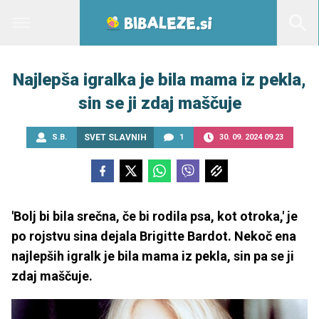
Najlepša igralka je bila mama iz pekla,
sin se ji zdaj maščuje
S.B.
SVET SLAVNIH
1
30. 09. 2024 09.23
'Bolj bi bila srečna, če bi rodila psa, kot otroka,' je
po rojstvu sina dejala Brigitte Bardot. Nekoč ena
najlepših igralk je bila mama iz pekla, sin pa se ji
zdaj maščuje.