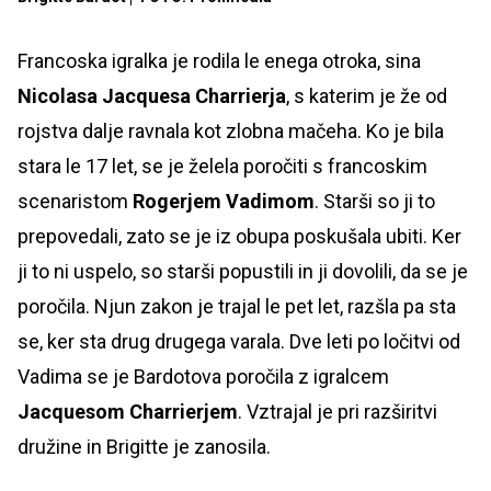
Francoska igralka je rodila le enega otroka, sina
Nicolasa Jacquesa Charrierja
, s katerim je že od
rojstva dalje ravnala kot zlobna mačeha. Ko je bila
stara le 17 let, se je želela poročiti s francoskim
scenaristom
Rogerjem Vadimom
. Starši so ji to
prepovedali, zato se je iz obupa poskušala ubiti. Ker
ji to ni uspelo, so starši popustili in ji dovolili, da se je
poročila. Njun zakon je trajal le pet let, razšla pa sta
se, ker sta drug drugega varala. Dve leti po ločitvi od
Vadima se je Bardotova poročila z igralcem
Jacquesom Charrierjem
. Vztrajal je pri razširitvi
družine in Brigitte je zanosila.