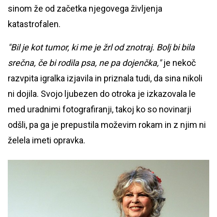
sinom že od začetka njegovega življenja
katastrofalen.
"Bil je kot tumor, ki me je žrl od znotraj. Bolj bi bila
srečna, če bi rodila psa, ne pa dojenčka,"
je nekoč
razvpita igralka izjavila in priznala tudi, da sina nikoli
ni dojila. Svojo ljubezen do otroka je izkazovala le
med uradnimi fotografiranji, takoj ko so novinarji
odšli, pa ga je prepustila moževim rokam in z njim ni
želela imeti opravka.