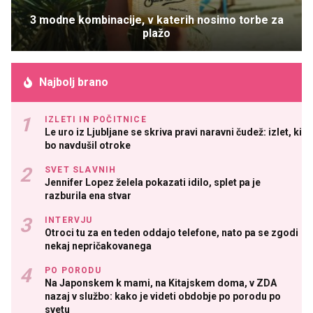
3 modne kombinacije, v katerih nosimo torbe za
plažo
Najbolj brano
IZLETI IN POČITNICE
Le uro iz Ljubljane se skriva pravi naravni čudež: izlet, ki
bo navdušil otroke
SVET SLAVNIH
Jennifer Lopez želela pokazati idilo, splet pa je
razburila ena stvar
INTERVJU
Otroci tu za en teden oddajo telefone, nato pa se zgodi
nekaj nepričakovanega
PO PORODU
Na Japonskem k mami, na Kitajskem doma, v ZDA
nazaj v službo: kako je videti obdobje po porodu po
svetu