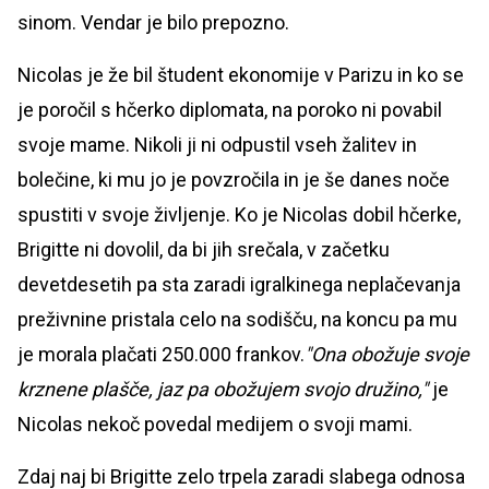
sinom. Vendar je bilo prepozno.
Nicolas je že bil študent ekonomije v Parizu in ko se
je poročil s hčerko diplomata, na poroko ni povabil
svoje mame. Nikoli ji ni odpustil vseh žalitev in
bolečine, ki mu jo je povzročila in je še danes noče
spustiti v svoje življenje. Ko je Nicolas dobil hčerke,
Brigitte ni dovolil, da bi jih srečala, v začetku
devetdesetih pa sta zaradi igralkinega neplačevanja
preživnine pristala celo na sodišču, na koncu pa mu
je morala plačati 250.000 frankov.
"Ona obožuje svoje
krznene plašče, jaz pa obožujem svojo družino,"
je
Nicolas nekoč povedal medijem o svoji mami.
Zdaj naj bi Brigitte zelo trpela zaradi slabega odnosa