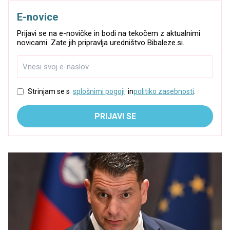
E-novice
Prijavi se na e-novičke in bodi na tekočem z aktualnimi
novicami. Zate jih pripravlja uredništvo Bibaleze.si.
Strinjam se s
splošnimi pogoji
in
politiko zasebnosti
.
PRIJAVI SE