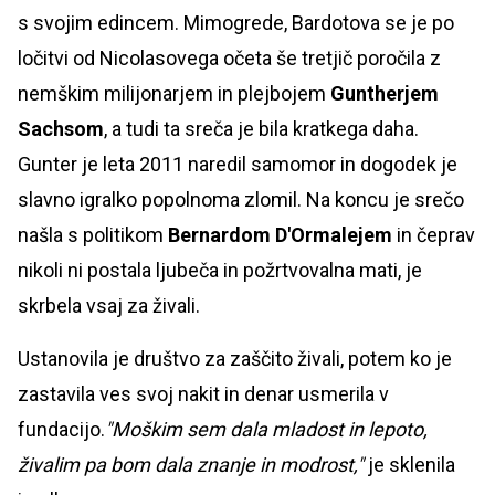
s svojim edincem. Mimogrede, Bardotova se je po
ločitvi od Nicolasovega očeta še tretjič poročila z
nemškim milijonarjem in plejbojem
Guntherjem
Sachsom
, a tudi ta sreča je bila kratkega daha.
Gunter je leta 2011 naredil samomor in dogodek je
slavno igralko popolnoma zlomil. Na koncu je srečo
našla s politikom
Bernardom D'Ormalejem
in čeprav
nikoli ni postala ljubeča in požrtvovalna mati, je
skrbela vsaj za živali.
Ustanovila je društvo za zaščito živali, potem ko je
zastavila ves svoj nakit in denar usmerila v
fundacijo.
"Moškim sem dala mladost in lepoto,
živalim pa bom dala znanje in modrost,"
je sklenila