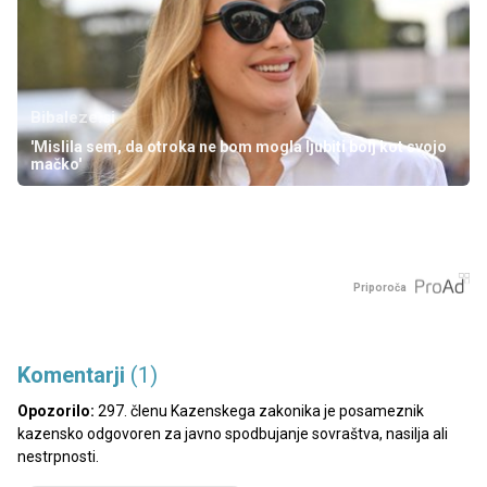
Bibaleze.si
'Mislila sem, da otroka ne bom mogla ljubiti bolj kot svojo
mačko'
Priporoča
Komentarji
(1)
Opozorilo:
297. členu Kazenskega zakonika je posameznik
kazensko odgovoren za javno spodbujanje sovraštva, nasilja ali
nestrpnosti.