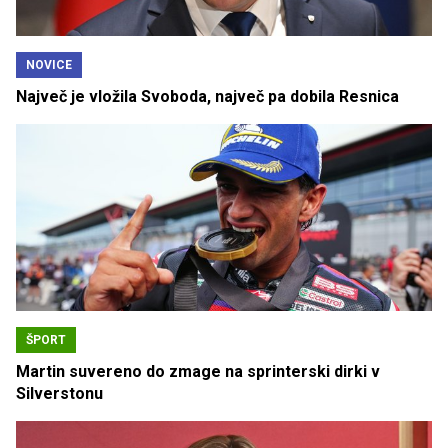
NOVICE
Največ je vložila Svoboda, največ pa dobila Resnica
ŠPORT
Martin suvereno do zmage na sprinterski dirki v
Silverstonu