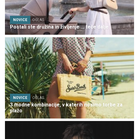
NOVICE
OGLAS
Postali ste družina in življenje ... teče dalje
NOVICE
OGLAS
3 modne kombinacije, v katerih nosimo torbe za
plažo