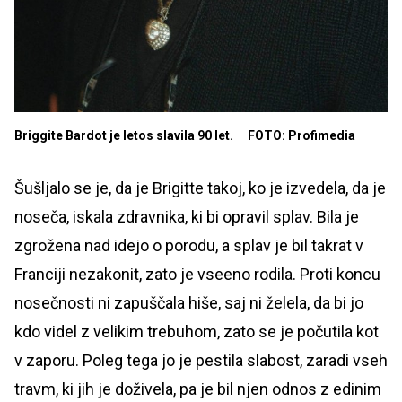
Briggite Bardot je letos slavila 90 let.
FOTO: Profimedia
Šušljalo se je, da je Brigitte takoj, ko je izvedela, da je
noseča, iskala zdravnika, ki bi opravil splav. Bila je
zgrožena nad idejo o porodu, a splav je bil takrat v
Franciji nezakonit, zato je vseeno rodila. Proti koncu
nosečnosti ni zapuščala hiše, saj ni želela, da bi jo
kdo videl z velikim trebuhom, zato se je počutila kot
v zaporu. Poleg tega jo je pestila slabost, zaradi vseh
travm, ki jih je doživela, pa je bil njen odnos z edinim