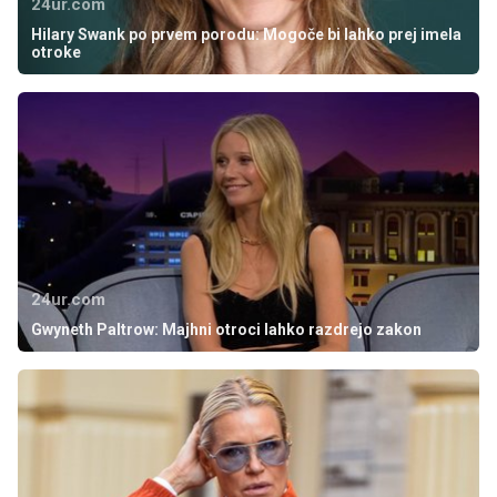
24ur.com
Hilary Swank po prvem porodu: Mogoče bi lahko prej imela
otroke
24ur.com
Gwyneth Paltrow: Majhni otroci lahko razdrejo zakon