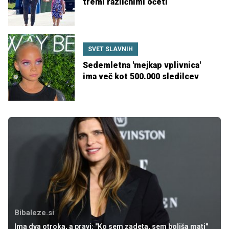
tremi različnimi očeti
SVET SLAVNIH
Sedemletna 'mejkap vplivnica'
ima več kot 500.000 sledilcev
Bibaleze.si
Ima dva otroka, a pravi: "Ko sem zadeta, sem boljša mati"