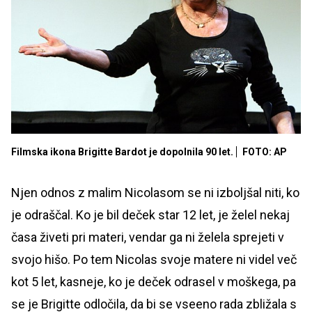
Filmska ikona Brigitte Bardot je dopolnila 90 let.
FOTO: AP
Njen odnos z malim Nicolasom se ni izboljšal niti, ko
je odraščal. Ko je bil deček star 12 let, je želel nekaj
časa živeti pri materi, vendar ga ni želela sprejeti v
svojo hišo. Po tem Nicolas svoje matere ni videl več
kot 5 let, kasneje, ko je deček odrasel v moškega, pa
se je Brigitte odločila, da bi se vseeno rada zbližala s