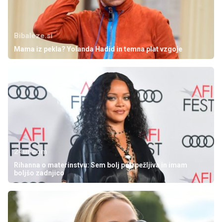
Bibaleze.si
Mama iz pekla? Yolanda Hadid in temna plat vzgoje
24ur.com
Rihanna o materinstvu: Sem bolj potrpežljiva in imam
boljšo zadnjico