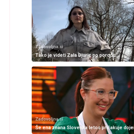
Zadovoljna.si
Tako je videti Zala Djuric po porodu
Zadovoljna.si
Še ena znana Slovenka letos pričakuje doj