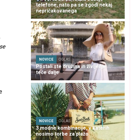
telefone, nato pa se zgodi nekaj
nepričakovanega
.
 se
NOVICE
OGLAS
Postali ste družina in življenje ...
teče dalje
e
NOVICE
OGLAS
3 modne kombinacije, v katerih
nosimo torbe za plažo