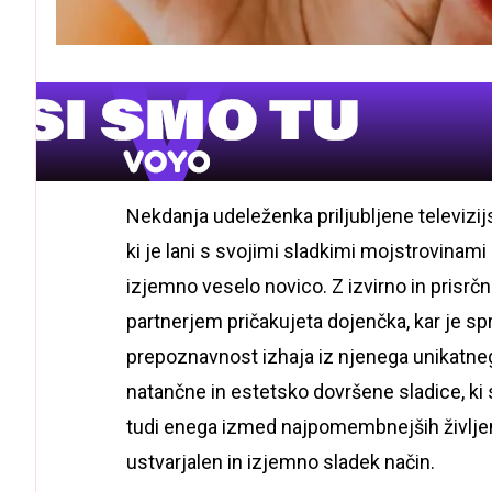
Nekdanja udeleženka priljubljene televizi
ki je lani s svojimi sladkimi mojstrovinami h
izjemno veselo novico. Z izvirno in prisrč
partnerjem pričakujeta dojenčka, kar je sp
prepoznavnost izhaja iz njenega unikatnega 
natančne in estetsko dovršene sladice, ki 
tudi enega izmed najpomembnejših življen
ustvarjalen in izjemno sladek način.