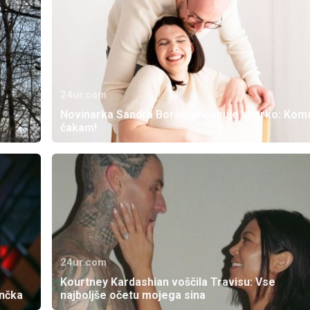
24ur.com
Novinarka Sandra Boršič pričakuje hčerko: Kom
čakam!
24ur.com
Kourtney Kardashian voščila Travisu: Vse
enčka
najboljše očetu mojega sina