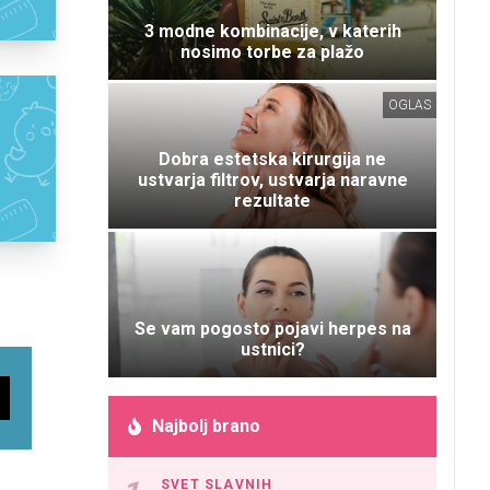
3 modne kombinacije, v katerih
nosimo torbe za plažo
OGLAS
Dobra estetska kirurgija ne
ustvarja filtrov, ustvarja naravne
rezultate
Se vam pogosto pojavi herpes na
ustnici?
Najbolj brano
SVET SLAVNIH