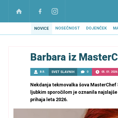
NOSEČNOST
DOJENČEK
M
NOVICE
Barbara iz MasterC
B.R.
SVET SLAVNIH
0
05. 01. 2026
Nekdanja tekmovalka šova MasterChef Slo
ljubkim sporočilom je oznanila najslajš
prihaja leta 2026.