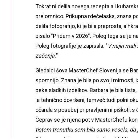
Tokrat ni delila novega recepta ali kuhars
prelomnico. Prikupna rdečelaska, znana po 
delila fotografijo, ki je bila preprosta, a h
pisalo "Pridem v 2026". Poleg tega se je na
Poleg fotografije je zapisala: "
V najin mali
začenja.
"
Gledalci šova MasterChef Slovenija se Bar
spomnijo. Znana je bila po svoji mirnosti, 
peke sladkih izdelkov. Barbara je bila tista,
le tehnično dovršeni, temveč tudi polni o
očarala s posebej pripravljenimi piškoti, 
Čeprav se je njena pot v MasterChefu konča
tistem trenutku sem bila samo vesela, da j