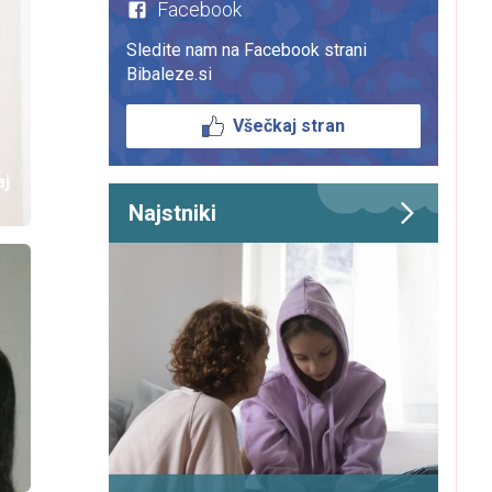
Facebook
Sledite nam na Facebook strani
Bibaleze.si
Všečkaj stran
aj
Najstniki