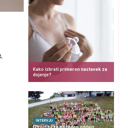
ć
,
Kako izbrati primeren nastavek za
dojenje?
u
INTERVJU
Otroci tu za en teden oddajo