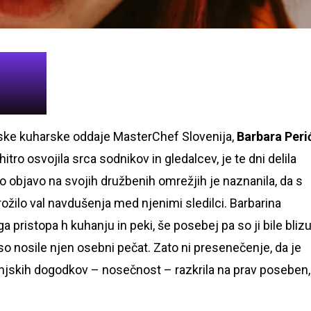
jske kuharske oddaje MasterChef Slovenija,
Barbara Peri
itro osvojila srca sodnikov in gledalcev, je te dni delila
no objavo na svojih družbenih omrežjih je naznanila, da s
rožilo val navdušenja med njenimi sledilci. Barbarina
pristopa h kuhanju in peki, še posebej pa so ji bile bliz
so nosile njen osebni pečat. Zato ni presenečenje, da je
jskih dogodkov – nosečnost – razkrila na prav poseben,