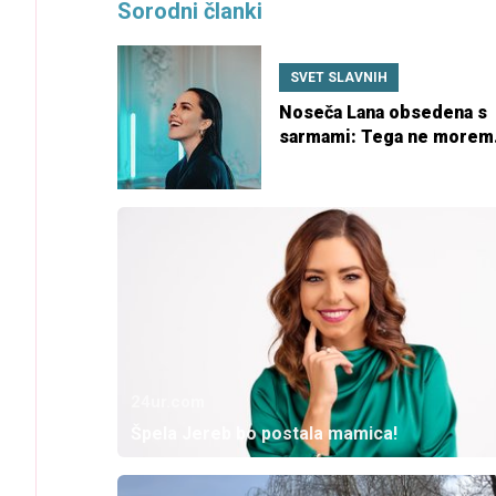
Sorodni članki
SVET SLAVNIH
Noseča Lana obsedena s
sarmami: Tega ne morem
razložiti
24ur.com
Špela Jereb bo postala mamica!