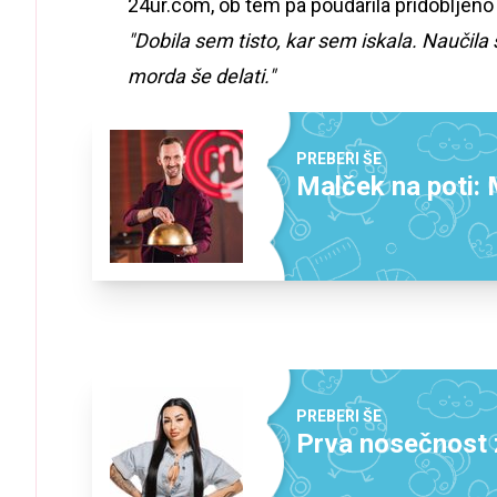
24ur.com, ob tem pa poudarila pridobljeno
"Dobila sem tisto, kar sem iskala. Nauči
morda še delati."
PREBERI ŠE
Malček na poti:
PREBERI ŠE
Prva nosečnost 