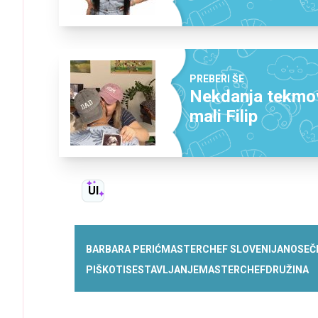
PREBERI ŠE
Nekdanja tekmova
mali Filip
UI
BARBARA PERIĆ
MASTERCHEF SLOVENIJA
NOSEČ
PIŠKOTI
SESTAVLJANJE
MASTERCHEF
DRUŽINA