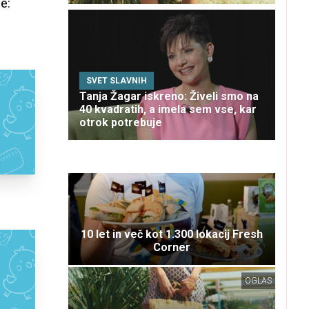
e:
SVET SLAVNIH
Tanja Žagar iskreno: Živeli smo na
40 kvadratih, a imela sem vse, kar
otrok potrebuje
10 let in več kot 1.300 lokacij Fresh
Corner
OGLAS