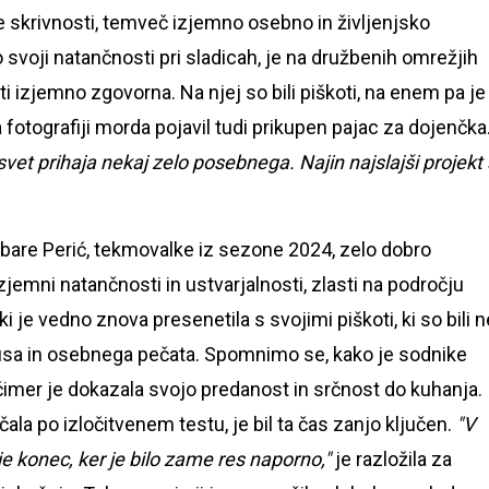
ke skrivnosti, temveč izjemno osebno in življenjsko
svoji natančnosti pri sladicah, je na družbenih omrežjih
krati izjemno zgovorna. Na njej so bili piškoti, na enem pa je
 fotografiji morda pojavil tudi prikupen pajac za dojenčka
 svet prihaja nekaj zelo posebnega. Najin najslajši projekt
bare Perić, tekmovalke iz sezone 2024, zelo dobro
izjemni natančnosti in ustvarjalnosti, zlasti na področju
 ki je vedno znova presenetila s svojimi piškoti, ki so bili n
kusa in osebnega pečata. Spomnimo se, kako je sodnike
s čimer je dokazala svojo predanost in srčnost do kuhanja.
la po izločitvenem testu, je bil ta čas zanjo ključen.
"V
e konec, ker je bilo zame res naporno,"
je razložila za