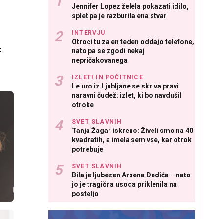
Jennifer Lopez želela pokazati idilo,
splet pa je razburila ena stvar
INTERVJU
Otroci tu za en teden oddajo telefone,
:
nato pa se zgodi nekaj
nepričakovanega
IZLETI IN POČITNICE
Le uro iz Ljubljane se skriva pravi
naravni čudež: izlet, ki bo navdušil
otroke
SVET SLAVNIH
Tanja Žagar iskreno: Živeli smo na 40
kvadratih, a imela sem vse, kar otrok
potrebuje
SVET SLAVNIH
Bila je ljubezen Arsena Dedića – nato
jo je tragična usoda priklenila na
posteljo