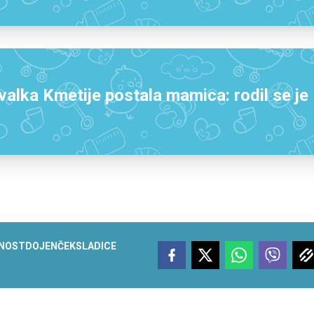
lka Kmetije postala mamica: rodil se je
NOST
DOJENČEK
SLADICE