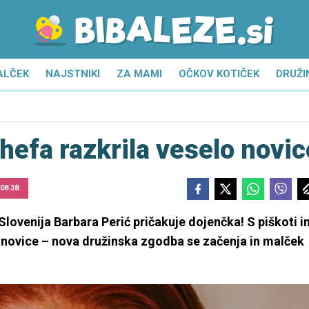
ALČEK
NAJSTNIKI
ZA MAMI
OČKOV KOTIČEK
DRUŽI
hefa razkrila veselo novic
 08.38
venija Barbara Perić pričakuje dojenčka! S piškoti i
e novice – nova družinska zgodba se začenja in malček