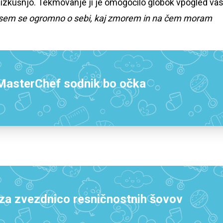
 izkušnjo. Tekmovanje ji je omogočilo globok vpogled vas
la sem se ogromno o sebi, kaj zmorem in na čem moram
 MasterChef sodnik bo očka
za zvezdnico resničnostnih šovov