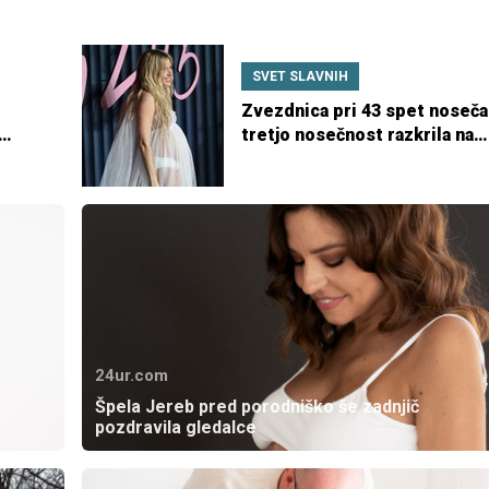
SVET SLAVNIH
Zvezdnica pri 43 spet noseča
tretjo nosečnost razkrila na
rdeči preprogi
24ur.com
Špela Jereb pred porodniško še zadnjič
pozdravila gledalce