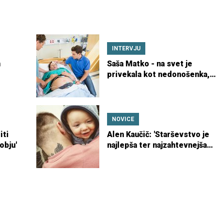
INTERVJU
n
Saša Matko - na svet je
privekala kot nedonošenka,
danes je babica
NOVICE
iti
Alen Kaučič: 'Starševstvo je
obju'
najlepša ter najzahtevnejša
naloga na svetu'