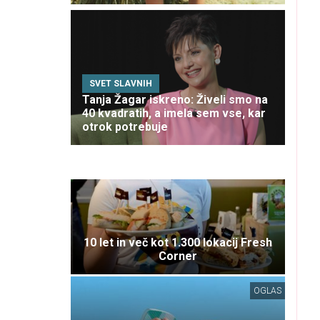
SVET SLAVNIH
Tanja Žagar iskreno: Živeli smo na
40 kvadratih, a imela sem vse, kar
otrok potrebuje
10 let in več kot 1.300 lokacij Fresh
Corner
OGLAS