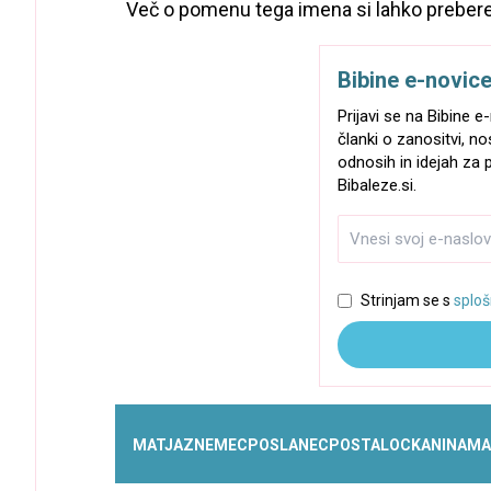
Več o pomenu tega imena si lahko preber
Bibine e-novic
Prijavi se na Bibine 
članki o zanositvi, no
odnosih in idejah za p
Bibaleze.si.
Strinjam se s
sploš
MATJAZ
NEMEC
POSLANEC
POSTAL
OCKA
NINA
MA