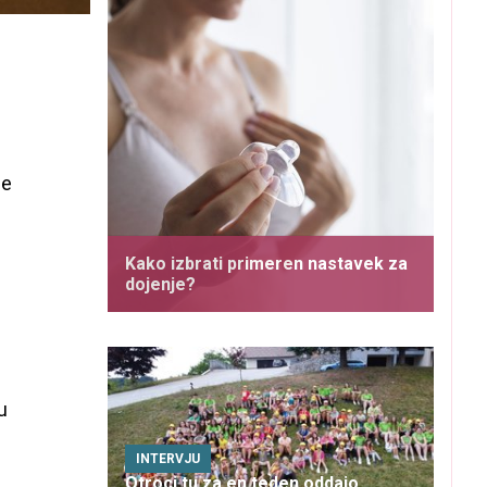
je
Kako izbrati primeren nastavek za
dojenje?
u
INTERVJU
Otroci tu za en teden oddajo