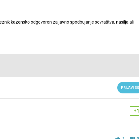
nik kazensko odgovoren za javno spodbujanje sovraštva, nasilja ali
PRIJAVI SE
+
1
0