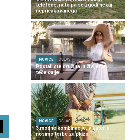
telefone, nato pa se zgodi nekaj
nepričakovanega
NOVICE
OGLAS
Postali ste družina in življenje ...
teče dalje
NOVICE
OGLAS
3 modne kombinacije, v katerih
nosimo torbe za plažo