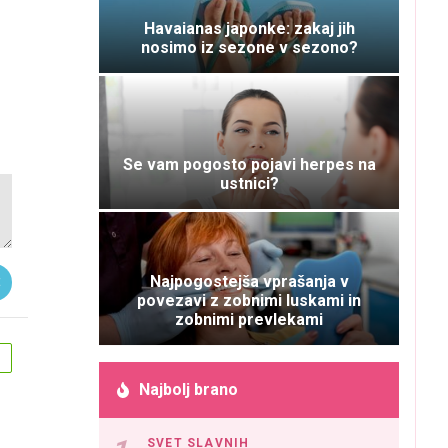
Havaianas japonke: zakaj jih
nosimo iz sezone v sezono?
Se vam pogosto pojavi herpes na
ustnici?
Najpogostejša vprašanja v
povezavi z zobnimi luskami in
zobnimi prevlekami
1
Najbolj brano
SVET SLAVNIH