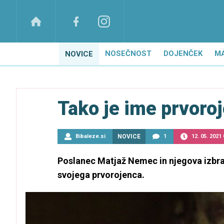
NOSEČNOST
DOJENČEK
M
NOVICE
Tako je ime prvor
Bibaleze.si
NOVICE
1
12. 05. 2021 
Poslanec Matjaž Nemec in njegova izbrank
svojega prvorojenca.