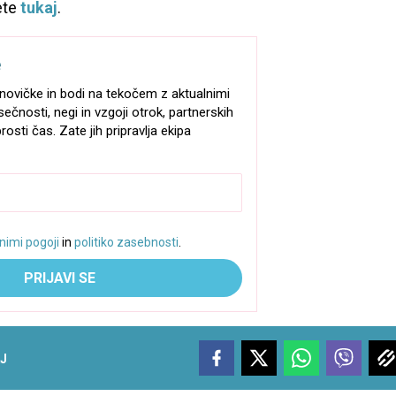
ete
tukaj
.
e
e-novičke in bodi na tekočem z aktualnimi
sečnosti, negi in vzgoji otrok, partnerskih
rosti čas. Zate jih pripravlja ekipa
nimi pogoji
in
politiko zasebnosti
.
PRIJAVI SE
J