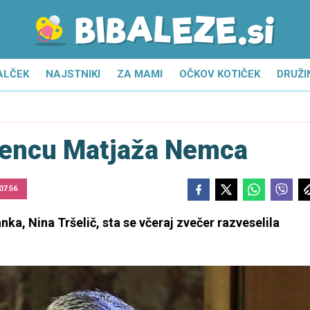
ALČEK
NAJSTNIKI
ZA MAMI
OČKOV KOTIČEK
DRUŽI
ojencu Matjaža Nemca
07.56
a, Nina Tršelič, sta se včeraj zvečer razveselila