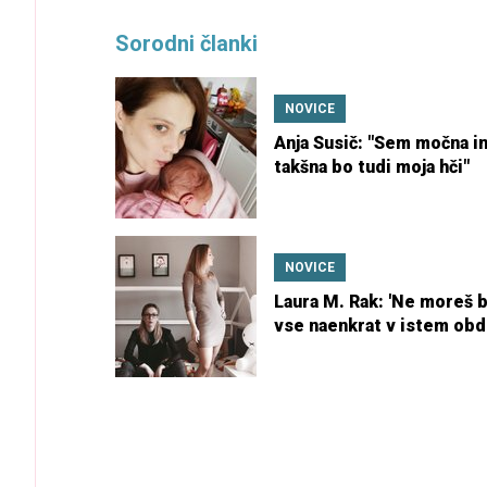
Sorodni članki
NOVICE
Anja Susič: "Sem močna i
takšna bo tudi moja hči"
NOVICE
Laura M. Rak: 'Ne moreš b
vse naenkrat v istem obd