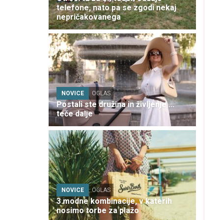
telefone, nato pa se zgodi nekaj
nepričakovanega
NOVICE
OGLAS
Postali ste družina in življenje ...
teče dalje
NOVICE
OGLAS
3 modne kombinacije, v katerih
nosimo torbe za plažo