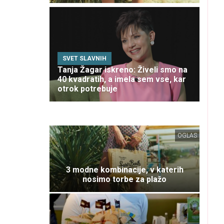
SVET SLAVNIH
Tanja Žagar iskreno: Živeli smo na
40 kvadratih, a imela sem vse, kar
otrok potrebuje
OGLAS
3 modne kombinacije, v katerih
nosimo torbe za plažo