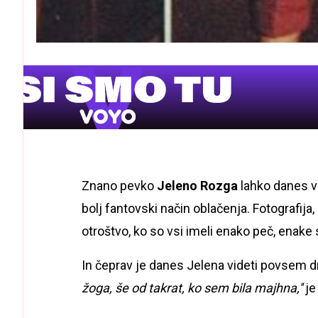
Znano pevko
Jeleno Rozga
lahko danes vi
bolj fantovski način oblačenja. Fotografija,
otroštvo, ko so vsi imeli enako peč, enake 
In čeprav je danes Jelena videti povsem d
žoga, še od takrat, ko sem bila majhna,''
je