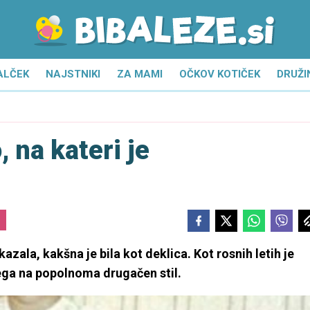
ALČEK
NAJSTNIKI
ZA MAMI
OČKOV KOTIČEK
DRUŽI
, na kateri je
ala, kakšna je bila kot deklica. Kot rosnih letih je
sega na popolnoma drugačen stil.