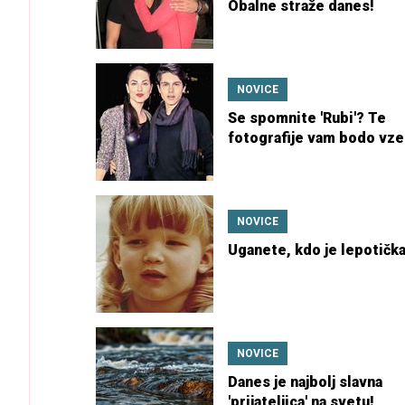
Obalne straže danes!
NOVICE
Se spomnite 'Rubi'? Te
fotografije vam bodo vze
sapo!
NOVICE
Uganete, kdo je lepotičk
NOVICE
Danes je najbolj slavna
'prijateljica' na svetu!