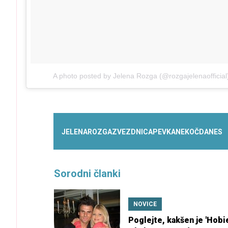
A photo posted by Jelena Rozga (@rozgajelenaofficial
JELENA
ROZGA
ZVEZDNICA
PEVKA
NEKOČ
DANES
Sorodni članki
NOVICE
Poglejte, kakšen je 'Hobie