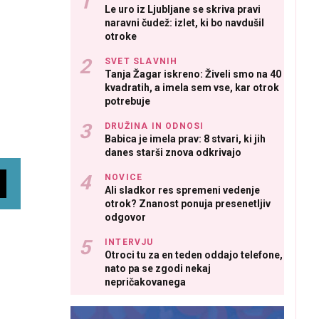
Le uro iz Ljubljane se skriva pravi
naravni čudež: izlet, ki bo navdušil
otroke
SVET SLAVNIH
Tanja Žagar iskreno: Živeli smo na 40
kvadratih, a imela sem vse, kar otrok
potrebuje
DRUŽINA IN ODNOSI
Babica je imela prav: 8 stvari, ki jih
danes starši znova odkrivajo
NOVICE
Ali sladkor res spremeni vedenje
otrok? Znanost ponuja presenetljiv
odgovor
INTERVJU
Otroci tu za en teden oddajo telefone,
nato pa se zgodi nekaj
nepričakovanega