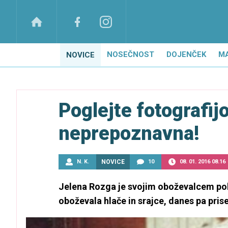
NOSEČNOST
DOJENČEK
M
NOVICE
Poglejte fotografijo
neprepoznavna!
N. K.
NOVICE
10
08. 01. 2016 08.16
Jelena Rozga je svojim oboževalcem pokaz
oboževala hlače in srajce, danes pa pri