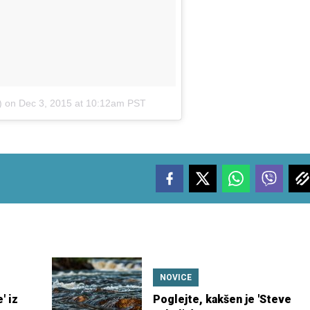
)
on
Dec 3, 2015 at 10:12am PST
NOVICE
' iz
Poglejte, kakšen je 'Steve