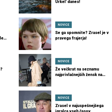
Urkel' danes!
NOVICE
Se ga spomnite? Zrasel je v
le
pravega frajerja!
NOVICE
a?
Že večkrat na seznamu
najprivlačnejših žensk na
svetu!
NOVICE
Zrasel v najuspešnejšega
igralca vseh časov