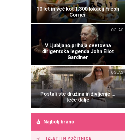
10 let in več kot 1.300 lokacij Fresh
Corner
OGLAS
V Ljubljano prihaja svetovna
dirigentska legenda John Eliot
Gardiner
OGLAS
Postali ste družina in življenje ...
teče dalje
Najbolj brano
IZLETI IN POČITNICE