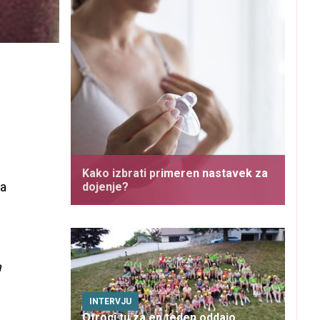
Kako izbrati primeren nastavek za
na
dojenje?
a
INTERVJU
Otroci tu za en teden oddajo