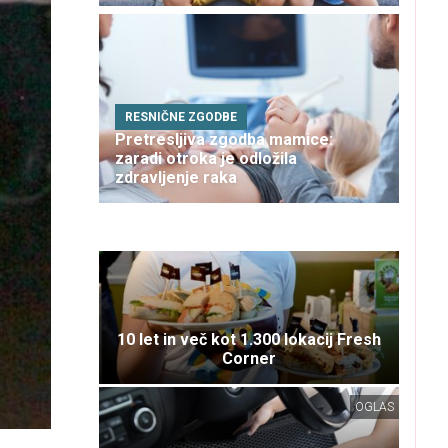
RESNIČNE ZGODBE
Pretresljiva zgodba mamice:
zaradi otroka je odložila
zdravljenje raka
10 let in več kot 1.300 lokacij Fresh
Corner
OGLAS