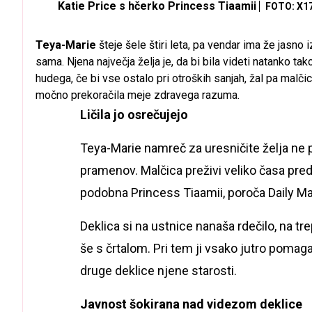
Katie Price s hčerko Princess Tiaamii
FOTO: X1
Teya-Marie
šteje šele štiri leta, pa vendar ima že jasno 
sama. Njena največja želja je, da bi bila videti natanko ta
hudega, če bi vse ostalo pri otroških sanjah, žal pa mal
močno prekoračila meje zdravega razuma.
Ličila jo osrečujejo
Teya-Marie namreč za uresničite želja ne pos
pramenov. Malčica preživi veliko časa pred o
podobna Princess Tiaamii, poroča Daily Mai
Deklica si na ustnice nanaša rdečilo, na t
še s črtalom. Pri tem ji vsako jutro pomag
druge deklice njene starosti.
Javnost šokirana nad videzom deklice