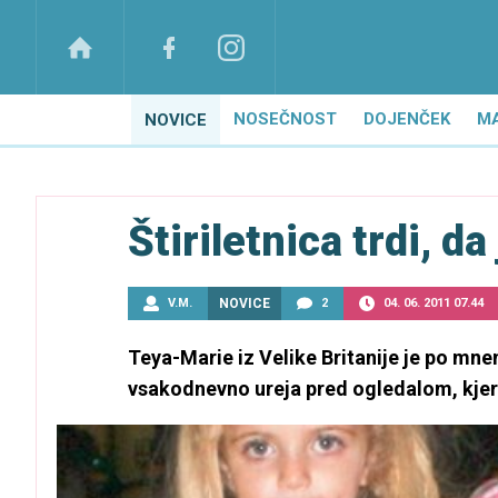
NOSEČNOST
DOJENČEK
M
NOVICE
Štiriletnica trdi, d
V.M.
NOVICE
2
04. 06. 2011 07.44
Teya-Marie iz Velike Britanije je po mne
vsakodnevno ureja pred ogledalom, kjer se