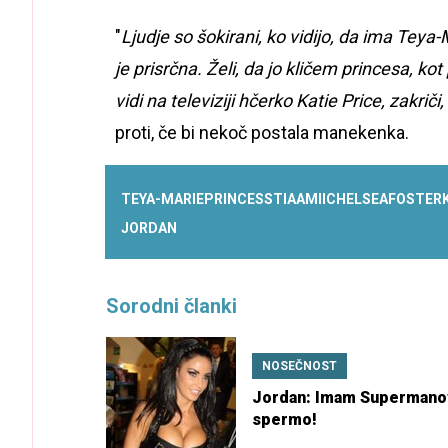
"
Ljudje so šokirani, ko vidijo, da ima Teya-
je prisrčna. Želi, da jo kličem princesa, ko
vidi na televiziji hčerko Katie Price, zakriči,
proti, če bi nekoč postala manekenka.
TEYA-MARIE
PRINCESS
TIAAMII
CHELSEA
FOSTER
JORDAN
Sorodni članki
NOSEČNOST
Jordan: Imam Superman
spermo!