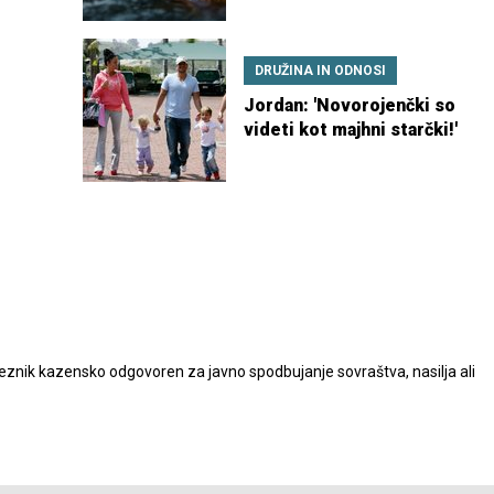
DRUŽINA IN ODNOSI
Jordan: 'Novorojenčki so
videti kot majhni starčki!'
nik kazensko odgovoren za javno spodbujanje sovraštva, nasilja ali