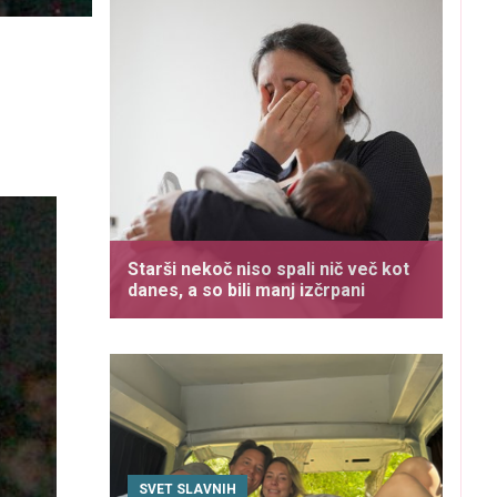
Starši nekoč niso spali nič več kot
danes, a so bili manj izčrpani
SVET SLAVNIH