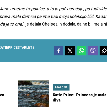
Marie umetne trepalnice, a to jo pač osrečuje, pa tudi vide
t prava mala damica pa ima tudi svojo kolekcijo ličil. Kadar
 da je to ona,
" je dejala Chelsea in dodala, da ne bi imela n
KATIE
PRICE
STARLETE
MALČEK
ovo
Katie Price: 'Princess je mala
diva'