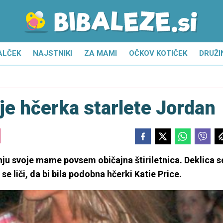
ALČEK
NAJSTNIKI
ZA MAMI
OČKOV KOTIČEK
DRUŽI
a je hčerka starlete Jordan
nju svoje mame povsem običajna štiriletnica. Deklica s
 liči, da bi bila podobna hčerki Katie Price.