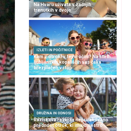
Na Hvaru uživata v zadnjih
trenutkih v dvoje
IZLETI IN POČITNICE
Kam z otroki v tej vročini? Na štirih
ljubljanskih kopališčih vas čaka
brezplačen vstop
DRUŽINA IN ODNOSI
Raziskava razkrila nepričakovano
prednost otrok, ki imajo sestro