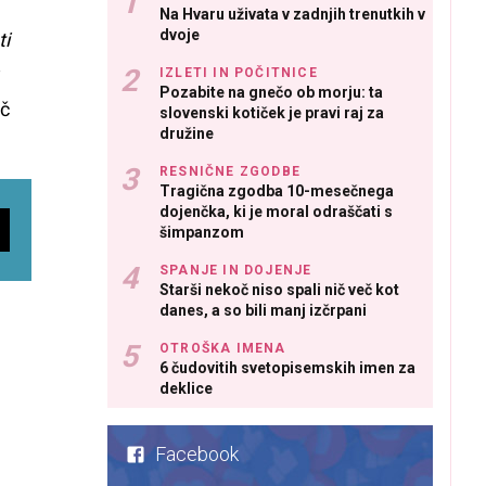
Na Hvaru uživata v zadnjih trenutkih v
dvoje
ti
IZLETI IN POČITNICE
Pozabite na gnečo ob morju: ta
ič
slovenski kotiček je pravi raj za
družine
RESNIČNE ZGODBE
Tragična zgodba 10-mesečnega
dojenčka, ki je moral odraščati s
šimpanzom
SPANJE IN DOJENJE
Starši nekoč niso spali nič več kot
danes, a so bili manj izčrpani
OTROŠKA IMENA
6 čudovitih svetopisemskih imen za
deklice
Facebook