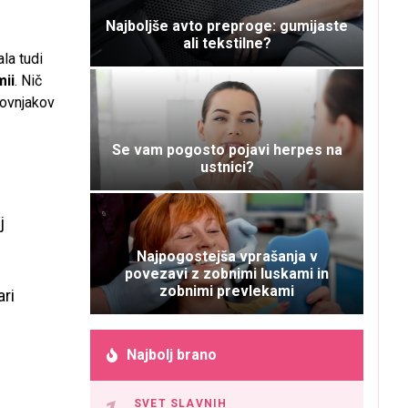
Najboljše avto preproge: gumijaste
ali tekstilne?
ala tudi
mii
. Nič
kovnjakov
Se vam pogosto pojavi herpes na
ustnici?
j
Najpogostejša vprašanja v
povezavi z zobnimi luskami in
zobnimi prevlekami
ari
Najbolj brano
SVET SLAVNIH