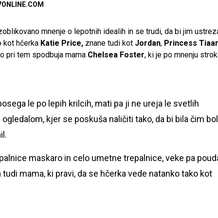
7ONLINE.COM
izoblikovano mnenje o lepotnih idealih in se trudi, da bi jim ustrez
ko kot hčerka
Katie Price,
znane tudi kot
Jordan
,
Princess Tiaa
čico pri tem spodbuja mama
Chelsea Foster
, ki je po mnenju stro
ega le po lepih krilcih, mati pa ji ne ureja le svetlih
gledalom, kjer se poskuša naličiti tako, da bi bila čim bol
l.
repalnice maskaro in celo umetne trepalnice, veke pa poud
a tudi mama, ki pravi, da se hčerka vede natanko tako kot