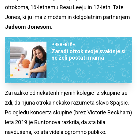
otrokoma, 16-letnemu Beau Leeju in 12-letni Tate
Jones, ki ju ima z možem in dolgoletnim partnerjem
Jadeom Jonesom
.
PREBERI ŠE
Zaradi otrok svoje svakinje si
ne želi postati mama
Za razliko od nekaterih njenih kolegic iz skupine se
zdi, da njuna otroka nekako razumeta slavo Spajsic.
Po ogledu koncerta skupine (brez Victorie Beckham)
leta 2019 je Buntonova razkrila, da sta bila
navdušena, ko sta videla ogromno publiko.