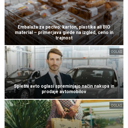
Embalaža za pecivo: karton, plastika ali BIO
material – primerjava glede na izgled, ceno in
trajnost
OGLAS
Spletni avto oglasi spreminjajo način nakupa in
prodaje avtomobilov
OGLAS