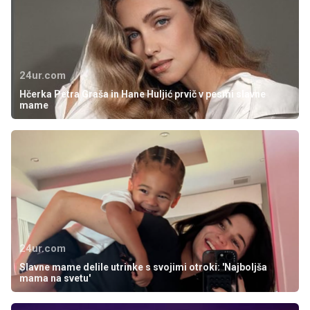
24ur.com
Hčerka Petra Graša in Hane Huljić prvič v pesmi slavne
mame
24ur.com
Slavne mame delile utrinke s svojimi otroki: 'Najboljša
mama na svetu'