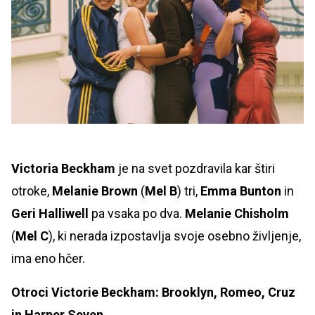
Victoria Beckham
je na svet pozdravila kar štiri
otroke,
Melanie Brown
(
Mel B
) tri,
Emma Bunton
in
Geri Halliwell
pa vsaka po dva.
Melanie Chisholm
(
Mel C
), ki nerada izpostavlja svoje osebno življenje,
ima eno hčer.
Otroci Victorie Beckham: Brooklyn, Romeo, Cruz
in Harper Seven