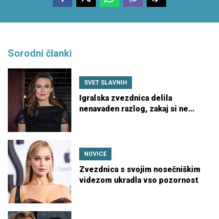
Sorodni članki
SVET SLAVNIH
Igralska zvezdnica delila
nenavaden razlog, zakaj si ne
želi več otrok
NOVICE
Zvezdnica s svojim nosečniškim
videzom ukradla vso pozornost