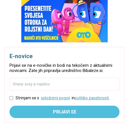
E-novice
Prijavi se na e-novičke in bodi na tekočem z aktualnimi
novicami. Zate jih pripravlja uredništvo Bibaleze.si.
Strinjam se s
splošnimi pogoji
in
politiko zasebnosti
.
PRIJAVI SE