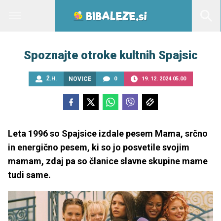
Spoznajte otroke kultnih Spajsic
Ž.H.
NOVICE
0
19. 12. 2024 05.00
Leta 1996 so Spajsice izdale pesem Mama, srčno
in energično pesem, ki so jo posvetile svojim
mamam, zdaj pa so članice slavne skupine mame
tudi same.