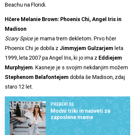
Beachu na Floridi.
Hčere Melanie Brown: Phoenix Chi, Angel Iris in
Madison
Scary Spice
je mama trem dekletom. Prvo hčer
Phoenix Chi je dobila z
Jimmyjem Gulzarjem
leta
1999, leta 2007 pa Angel Iris, ki jo ima z
Eddiejem
Murphyjem
. Kasneje je s svojim nekdanjim možem
Stephenom Belafontejem
dobila še Madison, zdaj
staro 12 let.
PREBERI ŠE
Modni triki in nasveti za
zaposlene mame