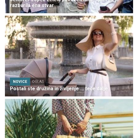
razburila ena stvar
NOVICE
OGLAS
Postali ste družina in življenje ... teče dalje