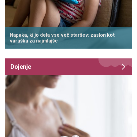
Napaka, ki jo dela vse več staršev: zaslon kot
varuška za najmlajše
Dojenje