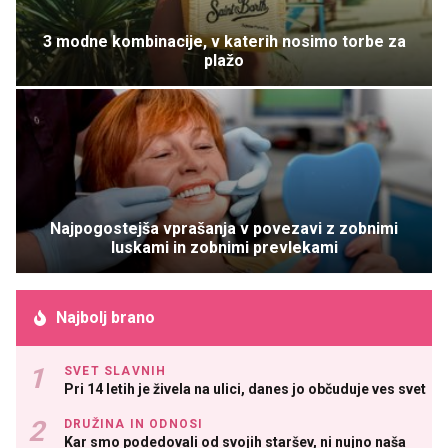
3 modne kombinacije, v katerih nosimo torbe za
plažo
Najpogostejša vprašanja v povezavi z zobnimi
luskami in zobnimi prevlekami
Najbolj brano
SVET SLAVNIH
Pri 14 letih je živela na ulici, danes jo občuduje ves svet
DRUŽINA IN ODNOSI
Kar smo podedovali od svojih staršev, ni nujno naša