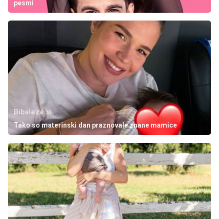
pesmi
Bibaleze.si
Tako so materinski dan praznovale znane mamice