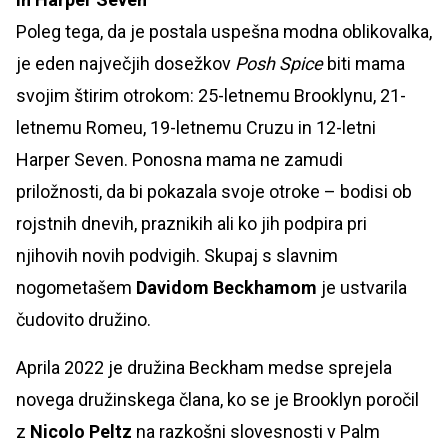
Poleg tega, da je postala uspešna modna oblikovalka,
je eden največjih dosežkov
Posh Spice
biti mama
svojim štirim otrokom: 25-letnemu Brooklynu, 21-
letnemu Romeu, 19-letnemu Cruzu in 12-letni
Harper Seven. Ponosna mama ne zamudi
priložnosti, da bi pokazala svoje otroke – bodisi ob
rojstnih dnevih, praznikih ali ko jih podpira pri
njihovih novih podvigih. Skupaj s slavnim
nogometašem
Davidom Beckhamom
je ustvarila
čudovito družino.
Aprila 2022 je družina Beckham medse sprejela
novega družinskega člana, ko se je Brooklyn poročil
z
Nicolo Peltz
na razkošni slovesnosti v Palm