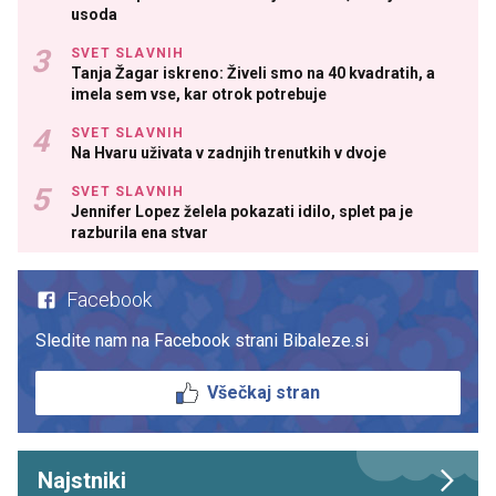
usoda
SVET SLAVNIH
Tanja Žagar iskreno: Živeli smo na 40 kvadratih, a
imela sem vse, kar otrok potrebuje
SVET SLAVNIH
Na Hvaru uživata v zadnjih trenutkih v dvoje
SVET SLAVNIH
Jennifer Lopez želela pokazati idilo, splet pa je
razburila ena stvar
Facebook
Sledite nam na Facebook strani Bibaleze.si
Všečkaj stran
Najstniki