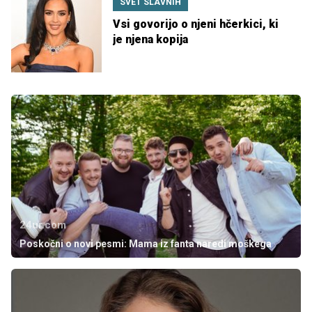
SVET SLAVNIH
Vsi govorijo o njeni hčerkici, ki
je njena kopija
24ur.com
Poskočni o novi pesmi: Mama iz fanta naredi moškega