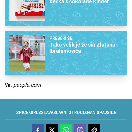
dečka s čokolade Kinder
PREBERI ŠE
Tako velik je že sin Zlatana
Ibrahimovića
Vir:
people.com
SPICE GIRLS
SLAVA
SLAVNI OTROCI
ZNANI
SPAJSICE