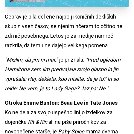
Čeprav je bila del ene najbolj ikoničnih dekliških
skupin vseh časov, se njenim hčeram to očitno ne
zdi nič posebnega. Letos je za medije namreč
razkrila, da temu ne dajejo velikega pomena.
"Mislim, da jim ni mar,"
je priznala.
"Pred ogledom
Hamiltona sem jim predvajala svojo glasbo in jih
vprašala: Hej, dekleta, kdo mislite, da je to? In so
rekle: Ne vem, je to Lady Gaga? Jaz pa: Ne."
Otroka Emme Bunton: Beau Lee in Tate Jones
Ko ne dela za svojo uspešno linijo izdelkov za
dojenčke
Kit & Kin
ali ne piše priročnikov za
novopečene starše, je
Baby Spice
mama dvema