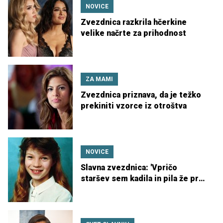
NOVICE
Zvezdnica razkrila hčerkine
velike načrte za prihodnost
ZA MAMI
Zvezdnica priznava, da je težko
prekiniti vzorce iz otroštva
NOVICE
Slavna zvezdnica: 'Vpričo
staršev sem kadila in pila že pri
13 letih'