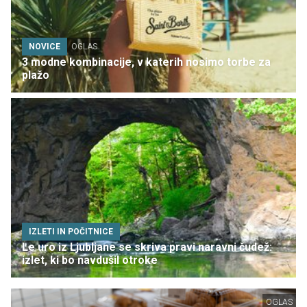
NOVICE
OGLAS
3 modne kombinacije, v katerih nosimo torbe za
plažo
IZLETI IN POČITNICE
Le uro iz Ljubljane se skriva pravi naravni čudež:
izlet, ki bo navdušil otroke
OGLAS