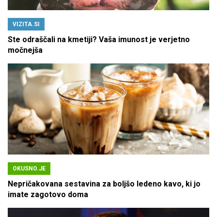
VIZITA.SI
Ste odraščali na kmetiji? Vaša imunost je verjetno
močnejša
OKUSNO.JE
Nepričakovana sestavina za boljšo ledeno kavo, ki jo
imate zagotovo doma