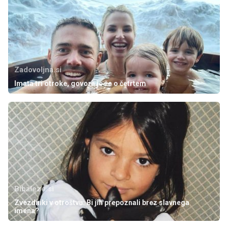
Zadovoljna.si
Imata tri otroke, govora je že o četrtem
Bibaleze.si
Zvezdniki v otroštvu: Bi jih prepoznali brez slavnega
imena?