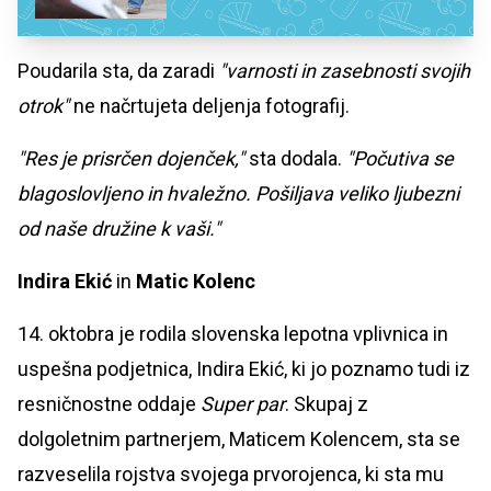
Poudarila sta, da zaradi
"varnosti in zasebnosti svojih
otrok"
ne načrtujeta deljenja fotografij.
"Res je prisrčen dojenček,"
sta dodala.
"Počutiva se
blagoslovljeno in hvaležno. Pošiljava veliko ljubezni
od naše družine k vaši."
Indira Ekić
in
Matic Kolenc
14. oktobra je rodila slovenska lepotna vplivnica in
uspešna podjetnica, Indira Ekić, ki jo poznamo tudi iz
resničnostne oddaje
Super par
. Skupaj z
dolgoletnim partnerjem, Maticem Kolencem, sta se
razveselila rojstva svojega prvorojenca, ki sta mu