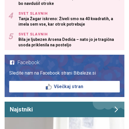
bo navdušil otroke
SVET SLAVNIH
Tanja Žagar iskreno: Živeli smo na 40 kvadratih, a
imela sem vse, kar otrok potrebuje
SVET SLAVNIH
Bila je ljubezen Arsena Dedića – nato jo je tragična
usoda priklenila na posteljo
Facebook
Sledite nam na Facebook strani Bibaleze.si
Všečkaj stran
Najstniki