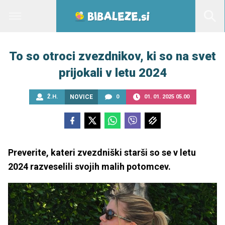
To so otroci zvezdnikov, ki so na svet
prijokali v letu 2024
Ž.H.
NOVICE
0
01. 01. 2025 05.00
Preverite, kateri zvezdniški starši so se v letu
2024 razveselili svojih malih potomcev.