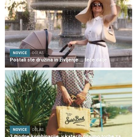
NOVICE
OGLAS
Postali ste družina in življenje ... teče dalje
NOVICE
OGLAS
3 modne kombinacije, v katerih nosimo torbe za