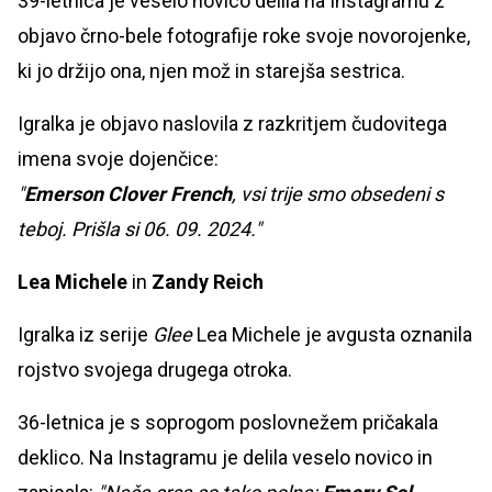
39-letnica je veselo novico delila na Instagramu z
objavo črno-bele fotografije roke svoje novorojenke,
ki jo držijo ona, njen mož in starejša sestrica.
Igralka je objavo naslovila z razkritjem čudovitega
imena svoje dojenčice:
"
Emerson Clover French
, vsi trije smo obsedeni s
teboj. Prišla si 06. 09. 2024."
Lea Michele
in
Zandy Reich
Igralka iz serije
Glee
Lea Michele je avgusta oznanila
rojstvo svojega drugega otroka.
36-letnica je s soprogom poslovnežem pričakala
deklico. Na Instagramu je delila veselo novico in