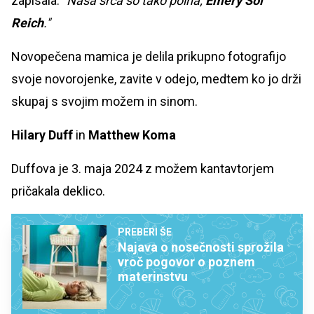
zapisala:
"Naša srca so tako polna;
Emery Sol
Reich
."
Novopečena mamica je delila prikupno fotografijo
svoje novorojenke, zavite v odejo, medtem ko jo drži
skupaj s svojim možem in sinom.
Hilary Duff
in
Matthew Koma
Duffova je 3. maja 2024 z možem kantavtorjem
pričakala deklico.
PREBERI ŠE
Najava o nosečnosti sprožila
vroč pogovor o poznem
materinstvu