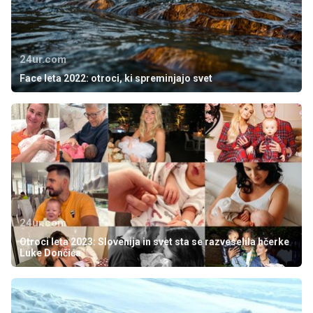
24ur.com
Face leta 2022: otroci, ki spreminjajo svet
24ur.com
Otroci leta 2023: Slovenija in svet sta se razveselila hčerke
Luke Dončića