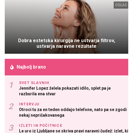
OGLAS
Dobra estetska kirurgija ne ustvarja filtrov,
ustvarja naravne rezultate
Najbolj brano
SVET SLAVNIH
Jennifer Lopez želela pokazati idilo, splet pa je
razburila ena stvar
INTERVJU
Otroci tu za en teden oddajo telefone, nato pa se zgodi
nekaj nepričakovanega
IZLETI IN POČITNICE
Le uro iz Ljubljane se skriva pravi naravni čudež: izlet, ki