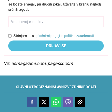
se boste smejali, pri drugih jokali. Uživajte v branju najbolj
srčnih zgodb.
Strinjam se s
splošnimi pogoji
in
politiko zasebnosti
.
PRIJAVI SE
Vir:
usmagazine.com
,
pagesix.com
SLAVNI OTROCI
ZNANI
SLAVNI
ZVEZDNIKI
BOGATI