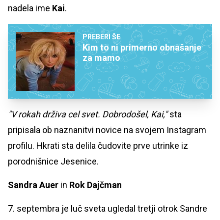
nadela ime
Kai
.
PREBERI ŠE
Kim to ni primerno obnašanje
za mamo
"V rokah drživa cel svet. Dobrodošel, Kai,"
sta
pripisala ob naznanitvi novice na svojem Instagram
profilu. Hkrati sta delila čudovite prve utrinke iz
porodnišnice Jesenice.
Sandra Auer
in
Rok Dajčman
7. septembra je luč sveta ugledal tretji otrok Sandre