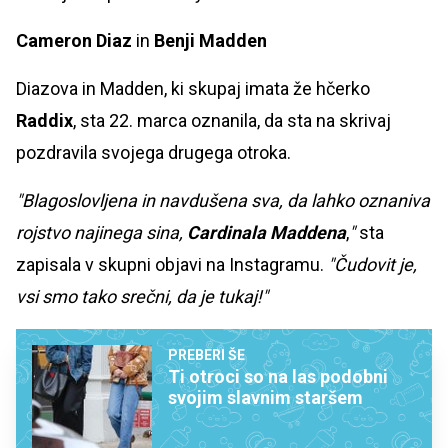
Cameron Diaz
in
Benji Madden
Diazova in Madden, ki skupaj imata že hčerko
Raddix
, sta 22. marca oznanila, da sta na skrivaj
pozdravila svojega drugega otroka.
"Blagoslovljena in navdušena sva, da lahko oznaniva
rojstvo najinega sina,
Cardinala Maddena
,
"
sta
zapisala v skupni objavi na Instagramu.
"Čudovit je,
vsi smo tako srečni, da je tukaj!"
PREBERI ŠE
Ti otroci so na las podobni
svojim slavnim staršem