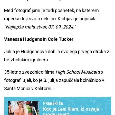
Med fotografijami je tudi posnetek, na katerem
raperka doji svojo deklico. K objavi je pripisala:
"Najlepša mala stvar, 07. 09. 2024."
Vanessa Hudgens
in
Cole Tucker
Julija je Hudgensova dobila svojega prvega otroka z
bejzbolskim igralcem.
35-letno zvezdnico filma
High School Musical
so
fotografi ujeli, ko je 3. julija zapuščala bolnišnico v
Santa Monici v Kaliforniji.
PREBERI ŠE
Kdo je Leni Klum, ki osvaja
modni svet?