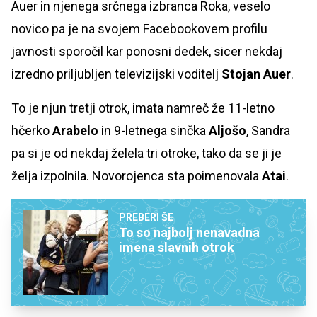
Auer in njenega srčnega izbranca Roka, veselo
novico pa je na svojem Facebookovem profilu
javnosti sporočil kar ponosni dedek, sicer nekdaj
izredno priljubljen televizijski voditelj
Stojan Auer
.
To je njun tretji otrok, imata namreč že 11-letno
hčerko
Arabelo
in 9-letnega sinčka
Aljošo
, Sandra
pa si je od nekdaj želela tri otroke, tako da se ji je
želja izpolnila. Novorojenca sta poimenovala
Atai
.
PREBERI ŠE
To so najbolj nenavadna
imena slavnih otrok