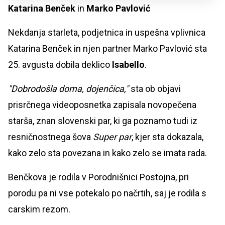
Katarina Benček
in
Marko Pavlović
Nekdanja starleta, podjetnica in uspešna vplivnica
Katarina Benček in njen partner
Marko Pavlović sta
25. avgusta dobila deklico
Isabello
.
"Dobrodošla doma, dojenčica,"
sta ob objavi
prisrčnega videoposnetka zapisala novopečena
starša, znan slovenski par, ki ga poznamo tudi iz
resničnostnega šova
Super par
, kjer sta dokazala,
kako zelo sta povezana in kako zelo se imata rada.
Benčkova je rodila v Porodnišnici Postojna, pri
porodu pa ni vse potekalo po načrtih, saj je rodila s
carskim rezom.