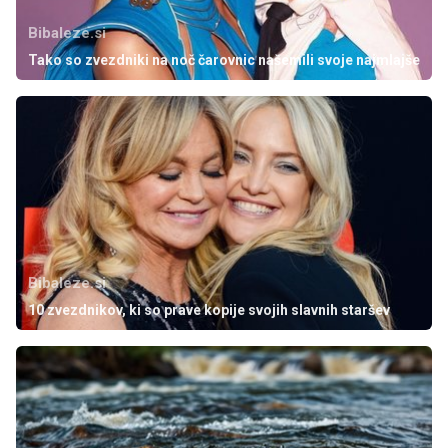
Bibaleze.si
Tako so zvezdniki na noč čarovnic našemili svoje najmlajše
Bibaleze.si
10 zvezdnikov, ki so prave kopije svojih slavnih staršev