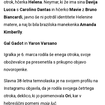
otrok, hčerka
Helena
. Neymar, ki že ima sina
Davija
Lucca
s
Carolino Dantas
in hčerko
Mavie
z
Bruno
Biancardi
, javno še ni potrdil identitete Helenine
matere, a naj bi bila brazilska manekenka
Amanda
Kimberlly
.
Gal Gadot
in
Yaron Varsano
Igralka je 6. marca rodila še enega otroka, svoje
oboževalce pa presenetila s prikupno objavo
novorojenke.
Slavna 38-letna temnolaska je na svojem profilu na
Instagramu objavila, da je rodila svojega četrtega
otroka,
deklico, ki jo poimenovala
Ori
,
kar v
hebrejščini pomeni
moja luč
.