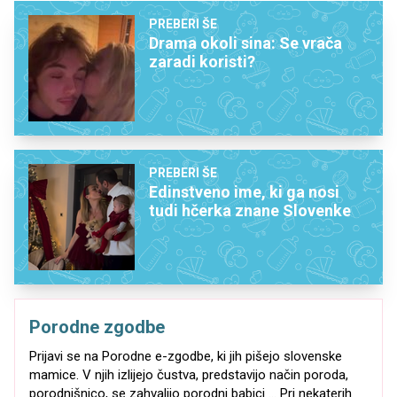
PREBERI ŠE
Drama okoli sina: Se vrača
zaradi koristi?
PREBERI ŠE
Edinstveno ime, ki ga nosi
tudi hčerka znane Slovenke
Porodne zgodbe
Prijavi se na Porodne e-zgodbe, ki jih pišejo slovenske
mamice. V njih izlijejo čustva, predstavijo način poroda,
porodnišnico, se zahvalijo porodni babici ... Pri nekaterih