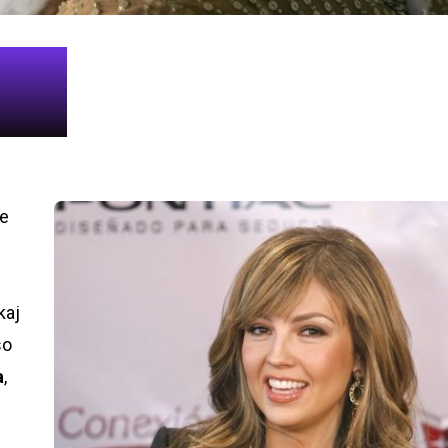
če
kaj
so
a
,