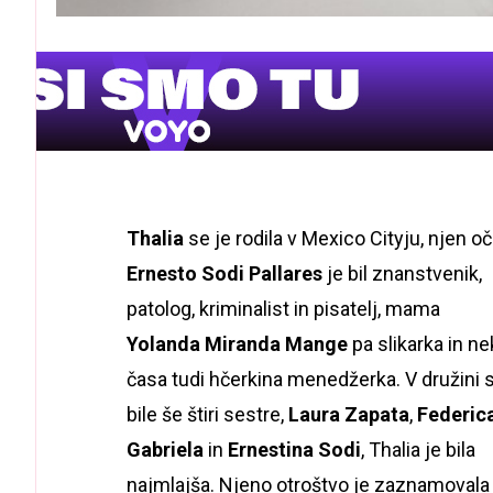
Thalia
se je rodila v Mexico Cityju, njen o
Ernesto Sodi Pallares
je bil znanstvenik,
patolog, kriminalist in pisatelj, mama
Yolanda Miranda Mange
pa slikarka in ne
časa tudi hčerkina menedžerka. V družini 
bile še štiri sestre,
Laura Zapata
,
Federic
Gabriela
in
Ernestina Sodi
, Thalia je bila
najmlajša. Njeno otroštvo je zaznamovala