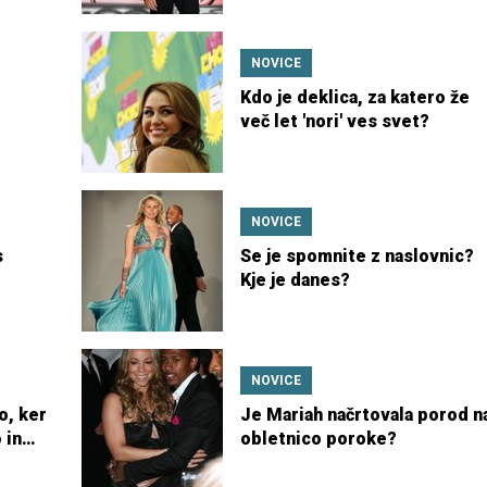
NOVICE
Kdo je deklica, za katero že
več let 'nori' ves svet?
NOVICE
s
Se je spomnite z naslovnic?
Kje je danes?
NOVICE
o, ker
Je Mariah načrtovala porod n
 in
obletnico poroke?