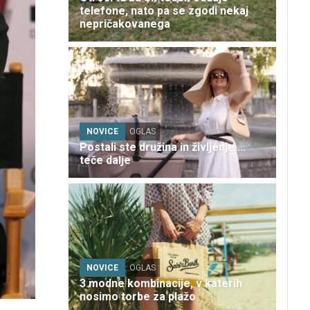
telefone, nato pa se zgodi nekaj
nepričakovanega
NOVICE
OGLAS
Postali ste družina in življenje ...
teče dalje
NOVICE
OGLAS
3 modne kombinacije, v katerih
nosimo torbe za plažo