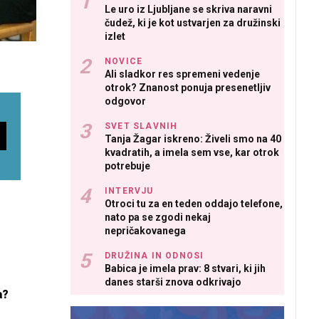
Le uro iz Ljubljane se skriva naravni
čudež, ki je kot ustvarjen za družinski
izlet
NOVICE
Ali sladkor res spremeni vedenje
otrok? Znanost ponuja presenetljiv
odgovor
SVET SLAVNIH
Tanja Žagar iskreno: Živeli smo na 40
kvadratih, a imela sem vse, kar otrok
potrebuje
INTERVJU
Otroci tu za en teden oddajo telefone,
nato pa se zgodi nekaj
nepričakovanega
DRUŽINA IN ODNOSI
Babica je imela prav: 8 stvari, ki jih
danes starši znova odkrivajo
a?