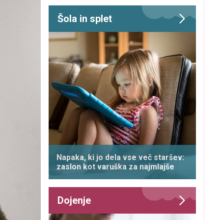
Šola in splet
Napaka, ki jo dela vse več staršev:
zaslon kot varuška za najmlajše
Dojenje