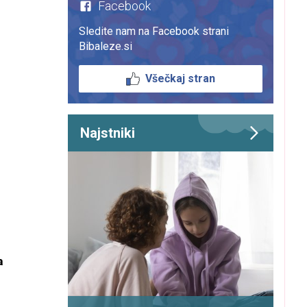
Facebook
Sledite nam na Facebook strani
Bibaleze.si
Všečkaj stran
Najstniki
a