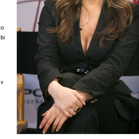
ko
 bi
 v