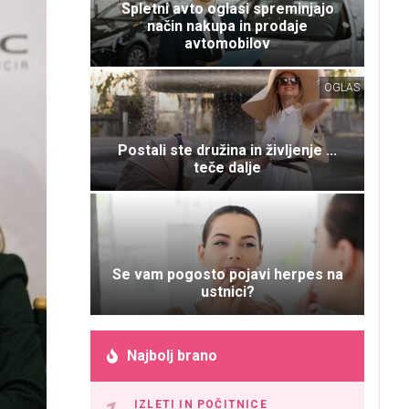
Spletni avto oglasi spreminjajo
način nakupa in prodaje
avtomobilov
OGLAS
Postali ste družina in življenje ...
teče dalje
Se vam pogosto pojavi herpes na
ustnici?
Najbolj brano
IZLETI IN POČITNICE