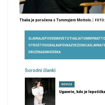
Thalia je poročena s Tommyjem Mottolo.
FOTO:
SLAVNA
JE
PO
VSEM
SVETU
THALIA
TOMMY
MATT
OTROŠTVO
IGRALKA
PEVKA
ZVEZDNICA
SLAVNA
T
DRUŽINA
SIN
HČERKA
Sorodni članki
NOVICE
Uganete, kdo je lepotičk