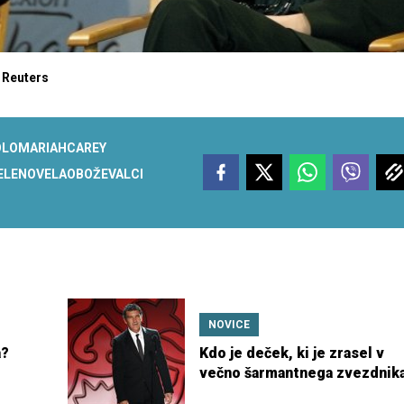
 Reuters
OLO
MARIAH
CAREY
ELENOVELA
OBOŽEVALCI
NOVICE
a?
Kdo je deček, ki je zrasel v
večno šarmantnega zvezdnik