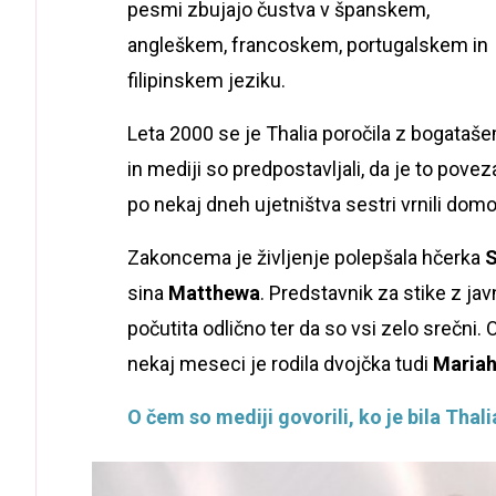
pesmi zbujajo čustva v španskem,
angleškem, francoskem, portugalskem in
filipinskem jeziku.
Leta 2000 se je Thalia poročila z bogataš
in mediji so predpostavljali, da je to povez
po nekaj dneh ujetništva sestri vrnili domo
Zakoncema je življenje polepšala hčerka
S
sina
Matthewa
. Predstavnik za stike z jav
počutita odlično ter da so vsi zelo srečni.
nekaj meseci je rodila dvojčka tudi
Mariah
O čem so mediji govorili, ko je bila Thal