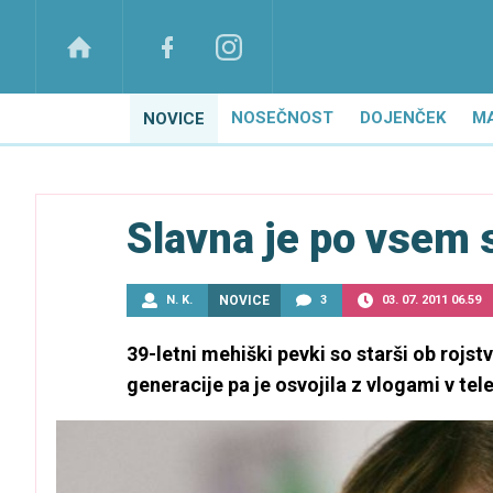
NOSEČNOST
DOJENČEK
M
NOVICE
Slavna je po vsem s
N. K.
NOVICE
3
03. 07. 2011 06.59
39-letni mehiški pevki so starši ob rojst
generacije pa je osvojila z vlogami v te