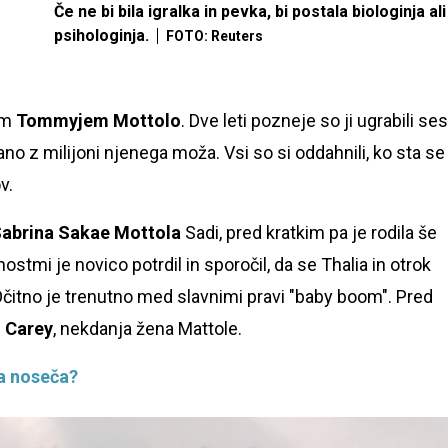
Če ne bi bila igralka in pevka, bi postala biologinja ali
psihologinja.
FOTO: Reuters
em
Tommyjem Mottolo
. Dve leti pozneje so ji ugrabili ses
ano z milijoni njenega moža. Vsi so si oddahnili, ko sta se
v.
abrina Sakae Mottola
Sadi, pred kratkim pa je rodila še
nostmi je novico potrdil in sporočil, da se Thalia in otrok
 Očitno je trenutno med slavnimi pravi "baby boom". Pred
 Carey
, nekdanja žena Mattole.
ia noseča?