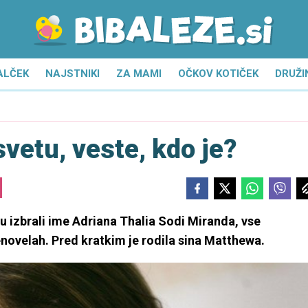
ALČEK
NAJSTNIKI
ZA MAMI
OČKOV KOTIČEK
DRUŽI
vetu, veste, kdo je?
vu izbrali ime Adriana Thalia Sodi Miranda, vse
lenovelah. Pred kratkim je rodila sina Matthewa.