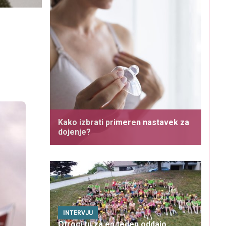
Kako izbrati primeren nastavek za
dojenje?
INTERVJU
Otroci tu za en teden oddajo