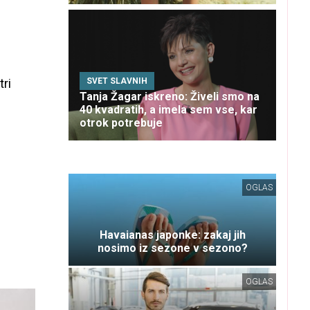
tri
SVET SLAVNIH
Tanja Žagar iskreno: Živeli smo na
40 kvadratih, a imela sem vse, kar
otrok potrebuje
OGLAS
Havaianas japonke: zakaj jih
nosimo iz sezone v sezono?
OGLAS