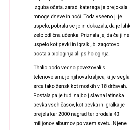
izguba očeta, zaradi katerega je prejokala
mnoge dneve in noči. Toda vseeno ji je
uspelo, pobrala se je in dokazala, da je lah
zelo odlična učenka. Priznala je, da če ji ne
uspelo kot pevki in igralki, bi zagotovo
postala biologinja ali psihologinja.
Thalio bodo vedno povezovali s
telenovelami, je njihova kraljica, ki je segla
srca tako žensk kot moških v 18 državah.
Postala pa je tudi najbolj slavna latinska
pevka vseh časov, kot pevka in igralka je
prejela kar 2000 nagrad ter prodala 40
milijonov albumov po vsem svetu. Njene