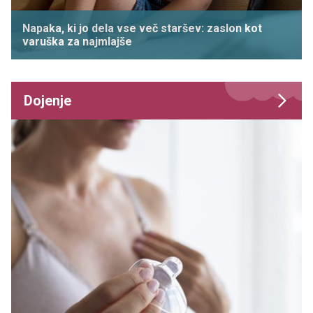
Napaka, ki jo dela vse več staršev: zaslon kot
varuška za najmlajše
Dojenje