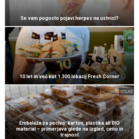
Se vam pogosto pojavi herpes na ustnici?
10 let in več kot 1.300 lokacij Fresh Corner
OGLAS
Embalaža za pecivo: karton, plastika ali BIO
material – primerjava glede na izgled, ceno in
trajnost