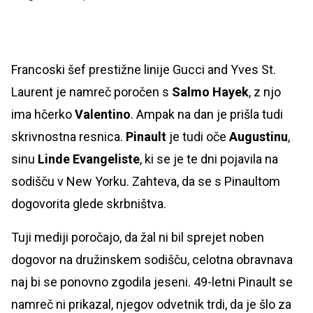
Francoski šef prestižne linije Gucci and Yves St.
Laurent je namreč poročen s
Salmo Hayek
, z njo
ima hčerko
Valentino
. Ampak na dan je prišla tudi
skrivnostna resnica.
Pinault
je tudi oče
Augustinu
,
sinu
Linde Evangeliste
, ki se je te dni pojavila na
sodišču v New Yorku. Zahteva, da se s Pinaultom
dogovorita glede skrbništva.
Tuji mediji poročajo, da žal ni bil sprejet noben
dogovor na družinskem sodišču, celotna obravnava
naj bi se ponovno zgodila jeseni. 49-letni Pinault se
namreč ni prikazal, njegov odvetnik trdi, da je šlo za