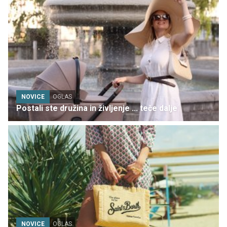
NOVICE
OGLAS
Postali ste družina in življenje ... teče dalje
NOVICE
OGLAS