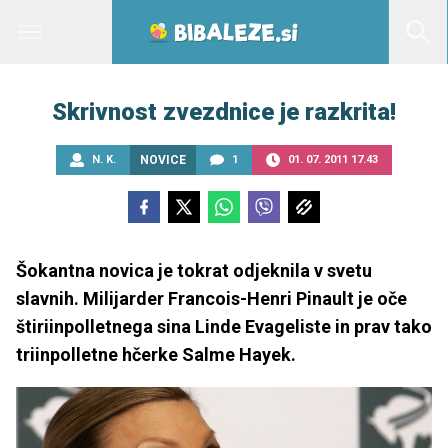
Skrivnost zvezdnice je razkrita!
N. K.
NOVICE
1
01. 07. 2011 17.43
Šokantna novica je tokrat odjeknila v svetu
slavnih. Milijarder Francois-Henri Pinault je oče
štiriinpolletnega sina Linde Evageliste in prav tako
triinpolletne hčerke Salme Hayek.