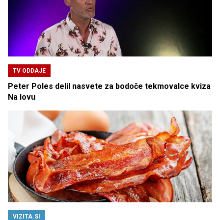
TV ODDAJE
Peter Poles delil nasvete za bodoče tekmovalce kviza
Na lovu
VIZITA.SI