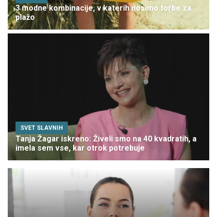
3 modne kombinacije, v katerih nosimo torbe za
plažo
SVET SLAVNIH
Tanja Žagar iskreno: Živeli smo na 40 kvadratih, a
imela sem vse, kar otrok potrebuje