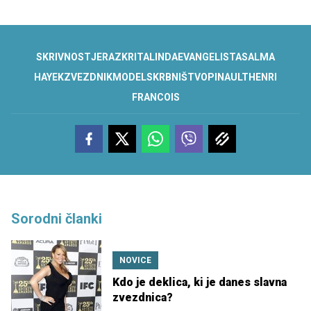
SKRIVNOST
JE
RAZKRITA
LINDA
EVANGELISTA
SALMA
HAYEK
ZVEZDNIK
MODEL
SKRBNIŠTVO
PINAULT
HENRI
FRANCOIS
Sorodni članki
NOVICE
Kdo je deklica, ki je danes slavna
zvezdnica?