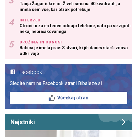
Tanja Žagar iskreno: Živeli smo na 40 kvadratih, a
imela sem vse, kar otrok potrebuje
INTERVJU
Otroci tu za en teden oddajo telefone, nato pa se zgodi
nekaj nepričakovanega
DRUŽINA IN ODNOSI
Babica je imela prav: 8 stvari, ki jih danes starši znova
odkrivajo
Facebook
Sledite nam na Facebook strani Bibaleze.si
Všečkaj stran
Najstniki