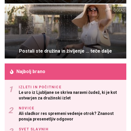
OGLAS
Postali ste družina in življenje ... teče dalje
Najbolj brano
IZLETI IN POČITNICE
Le uro iz Ljubljane se skriva naravni čudež, ki je kot
ustvarjen za družinski izlet
NOVICE
Ali sladkor res spremeni vedenje otrok? Znanost
ponuja presenetljiv odgovor
SVET SLAVNIH