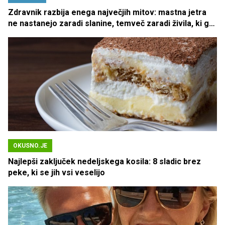
Zdravnik razbija enega največjih mitov: mastna jetra
ne nastanejo zaradi slanine, temveč zaradi živila, ki ga
imamo vsi radi
OKUSNO.JE
Najlepši zaključek nedeljskega kosila: 8 sladic brez
peke, ki se jih vsi veselijo