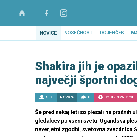
NOSEČNOST
DOJENČEK
M
NOVICE
Shakira jih je opazi
največji športni d
S.B.
NOVICE
0
12. 06. 2026 08.20
Še pred nekaj leti so plesali na prašnih 
gledalcev po vsem svetu. Ugandska plesn
neverjetni zgodbi, svetovna zvezdnica S