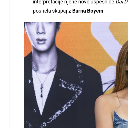
interpretacije njene nove uspešnice
Dai D
posnela skupaj z
Burna Boyem
.