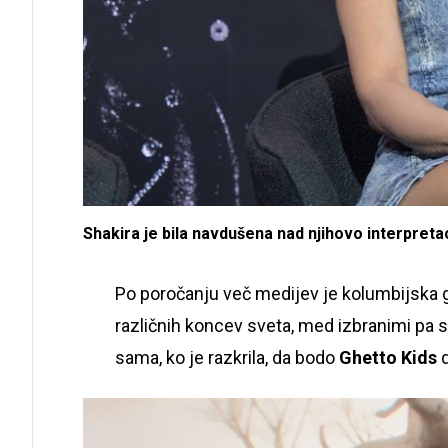
Shakira je bila navdušena nad njihovo interpretac
Po poročanju več medijev je kolumbijska gl
različnih koncev sveta, med izbranimi pa so
sama, ko je razkrila, da bodo
Ghetto Kids
d