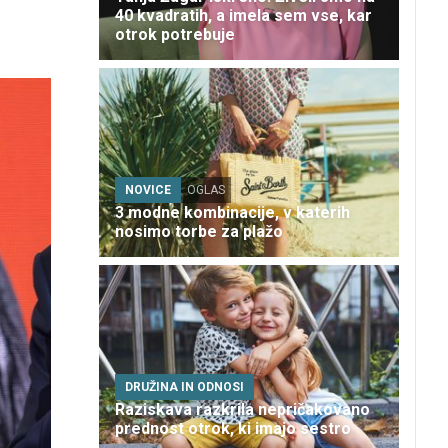
40 kvadratih, a imela sem vse, kar
otrok potrebuje
NOVICE
OGLAS
3 modne kombinacije, v katerih
nosimo torbe za plažo
DRUŽINA IN ODNOSI
Raziskava razkrila nepričakovano
prednost otrok, ki imajo sestro