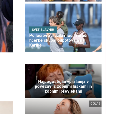
SVET SLAVNIH
Po ločitvi združila moči: zaradi
hčerke skupaj odpotovala na
Karibe
Najpogostejša vprašanja v
povezavi z zobnimi luskami in
zobnimi prevlekami
OGLAS