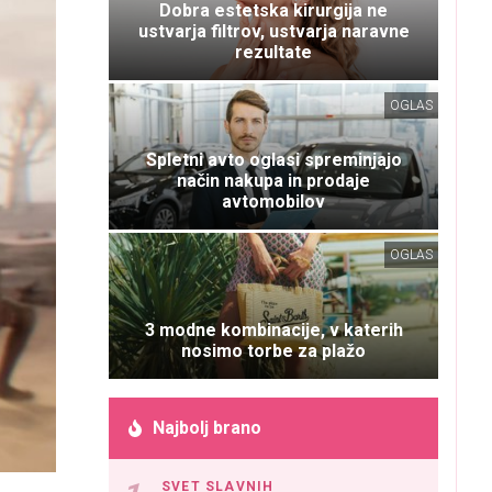
Dobra estetska kirurgija ne
ustvarja filtrov, ustvarja naravne
rezultate
OGLAS
Spletni avto oglasi spreminjajo
način nakupa in prodaje
avtomobilov
OGLAS
3 modne kombinacije, v katerih
nosimo torbe za plažo
Najbolj brano
SVET SLAVNIH