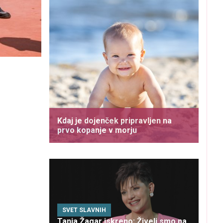
Kdaj je dojenček pripravljen na
prvo kopanje v morju
SVET SLAVNIH
Tanja Žagar iskreno: Živeli smo na