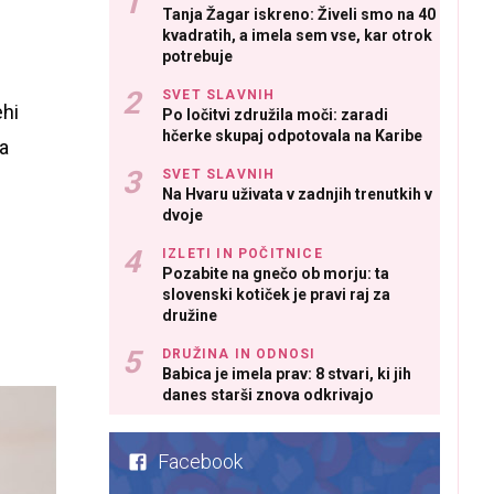
Tanja Žagar iskreno: Živeli smo na 40
kvadratih, a imela sem vse, kar otrok
potrebuje
SVET SLAVNIH
ehi
Po ločitvi združila moči: zaradi
hčerke skupaj odpotovala na Karibe
da
SVET SLAVNIH
Na Hvaru uživata v zadnjih trenutkih v
dvoje
IZLETI IN POČITNICE
Pozabite na gnečo ob morju: ta
slovenski kotiček je pravi raj za
družine
DRUŽINA IN ODNOSI
Babica je imela prav: 8 stvari, ki jih
danes starši znova odkrivajo
Facebook