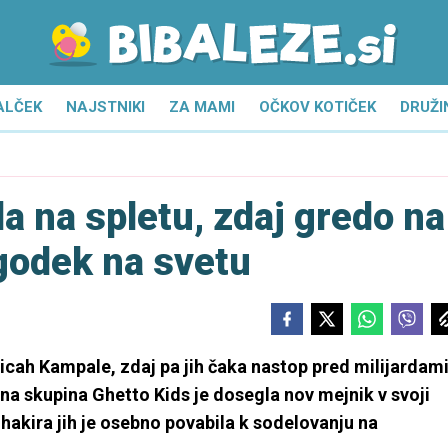
ALČEK
NAJSTNIKI
ZA MAMI
OČKOV KOTIČEK
DRUŽI
la na spletu, zdaj gredo na
ogodek na svetu
ulicah Kampale, zdaj pa jih čaka nastop pred milijardam
a skupina Ghetto Kids je dosegla nov mejnik v svoji
hakira jih je osebno povabila k sodelovanju na