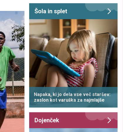
Šola in splet
Napaka, ki jo dela vse več staršev:
zaslon kot varuška za najmlajše
Dojenček