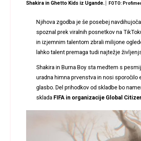
Shakira in Ghetto Kids iz Ugande.
FOTO: Profime
Njihova zgodba je še posebej navdihujoča, 
spoznal prek viralnih posnetkov na TikTok
in izjemnim talentom zbrali milijone ogled
lahko talent premaga tudi najtežje življenj
Shakira in Burna Boy sta medtem s pesmi
uradna himna prvenstva in nosi sporočilo en
glasbo. Del prihodkov od skladbe bo name
sklada
FIFA in organizacije Global Citize