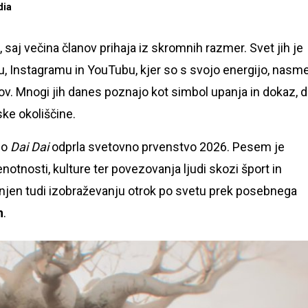
dia
saj večina članov prihaja iz skromnih razmer. Svet jih je
u, Instagramu in YouTubu, kjer so s svojo energijo, nasm
ov. Mnogi jih danes poznajo kot simbol upanja in dokaz, 
ske okoliščine.
jo
Dai Dai
odprla svetovno prvenstvo 2026. Pesem je
otnosti, kulture ter povezovanja ljudi skozi šport in
njen tudi izobraževanju otrok po svetu prek posebnega
n
.