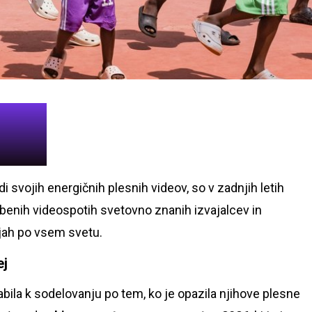
di svojih energičnih plesnih videov, so v zadnjih letih
sbenih videospotih svetovno znanih izvajalcev in
ajah po vsem svetu.
ej
abila k sodelovanju po tem, ko je opazila njihove plesne