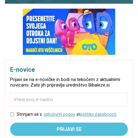
E-novice
Prijavi se na e-novičke in bodi na tekočem z aktualnimi
novicami. Zate jih pripravlja uredništvo Bibaleze.si.
Strinjam se s
splošnimi pogoji
in
politiko zasebnosti
.
PRIJAVI SE