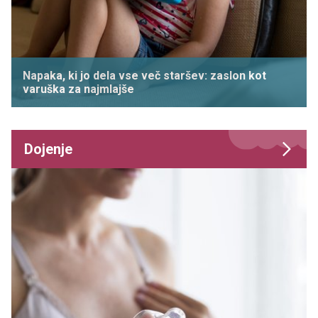
Napaka, ki jo dela vse več staršev: zaslon kot
varuška za najmlajše
Dojenje