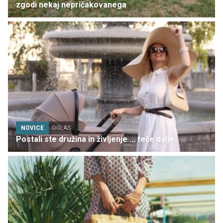
zgodi nekaj nepričakovanega
NOVICE
OGLAS
Postali ste družina in življenje ... teče dalje