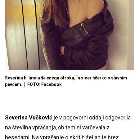
Severina bi imela še enega otroka, in sicer hčerko s slavnim
pevcem.
FOTO: Facebook
Severina Vučković
je v pogovorni oddaji odgovorila
na številna vprašanja, ob tem ni varčevala z
besedami. Na vprašanje o skritih željah je brez