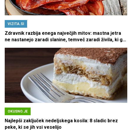
VIZITA.SI
Zdravnik razbija enega največjih mitov: mastna jetra
ne nastanejo zaradi slanine, temveč zaradi živila, ki ga
imamo vsi radi
OKUSNO.JE
Najlepši zaključek nedeljskega kosila: 8 sladic brez
peke, ki se jih vsi veselijo