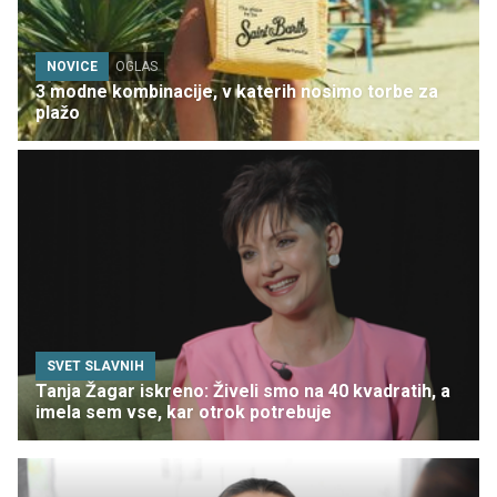
NOVICE
OGLAS
3 modne kombinacije, v katerih nosimo torbe za
plažo
SVET SLAVNIH
Tanja Žagar iskreno: Živeli smo na 40 kvadratih, a
imela sem vse, kar otrok potrebuje