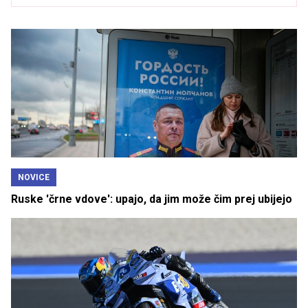
NOVICE
Ruske 'črne vdove': upajo, da jim može čim prej ubijejo