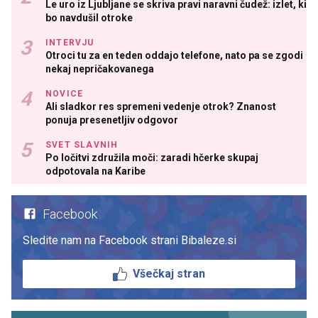
Le uro iz Ljubljane se skriva pravi naravni čudež: izlet, ki
bo navdušil otroke
INTERVJU
Otroci tu za en teden oddajo telefone, nato pa se zgodi
nekaj nepričakovanega
NOVICE
Ali sladkor res spremeni vedenje otrok? Znanost
ponuja presenetljiv odgovor
SVET SLAVNIH
Po ločitvi združila moči: zaradi hčerke skupaj
odpotovala na Karibe
Facebook
Sledite nam na Facebook strani Bibaleze.si
Všečkaj stran