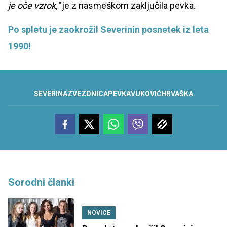
je oče vzrok,''
je z nasmeškom zaključila pevka.
Po spletu je zaokrožil Severinin posnetek iz leta
1990!
SEVERINA
ZVEZDNICA
PEVKA
VUKOVIĆ
HRVAŠKA
Sorodni članki
NOVICE