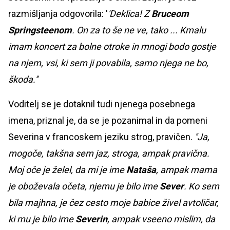
razmišljanja odgovorila: '
'Deklica! Z
Bruceom
Springsteenom
. On za to še ne ve, tako ... Kmalu
imam koncert za bolne otroke in mnogi bodo gostje
na njem, vsi, ki sem ji povabila, samo njega ne bo,
škoda.''
Voditelj se je dotaknil tudi njenega posebnega
imena, priznal je, da se je pozanimal in da pomeni
Severina v francoskem jeziku strog, pravičen.
''Ja,
mogoče, takšna sem jaz, stroga, ampak pravična.
Moj oče je želel, da mi je ime
Nataša
, ampak mama
je oboževala očeta, njemu je bilo ime
Sever
. Ko sem
bila majhna, je čez cesto moje babice živel avtoličar,
ki mu je bilo ime
Severin
, ampak vseeno mislim, da