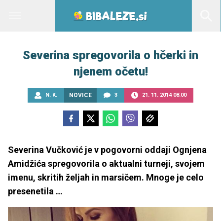
Severina spregovorila o hčerki in
njenem očetu!
N. K.
NOVICE
3
21. 11. 2014 08.00
Severina Vučković je v pogovorni oddaji Ognjena
Amidžića spregovorila o aktualni turneji, svojem
imenu, skritih željah in marsičem. Mnoge je celo
presenetila …