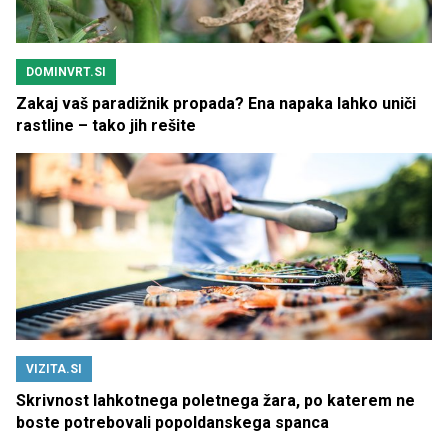
DOMINVRT.SI
Zakaj vaš paradižnik propada? Ena napaka lahko uniči
rastline – tako jih rešite
VIZITA.SI
Skrivnost lahkotnega poletnega žara, po katerem ne
boste potrebovali popoldanskega spanca