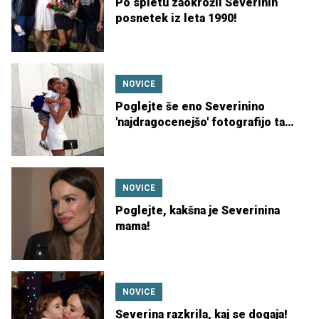
Po spletu zaokrožil Severinin
posnetek iz leta 1990!
NOVICE
Poglejte še eno Severinino
'najdragocenejšo' fotografijo ta
hip!
NOVICE
Poglejte, kakšna je Severinina
mama!
NOVICE
Severina razkrila, kaj se dogaja!