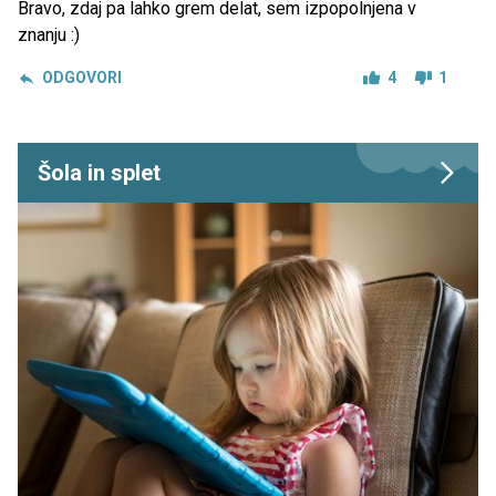
Bravo, zdaj pa lahko grem delat, sem izpopolnjena v
znanju :)
ODGOVORI
4
1
Šola in splet