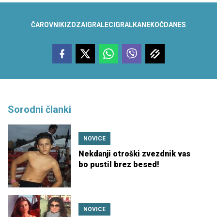
ČAROVNIK
IZ
OZA
IGRALEC
IGRALKA
NEKOČ
DANES
Sorodni članki
NOVICE
Nekdanji otroški zvezdnik vas
bo pustil brez besed!
NOVICE