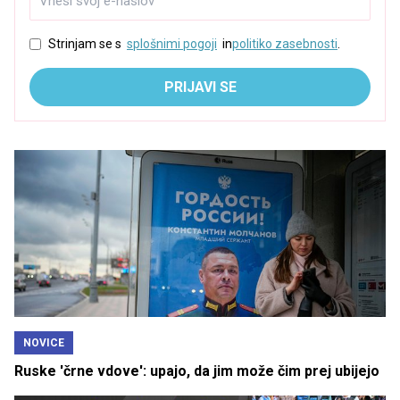
Strinjam se s
splošnimi pogoji
in
politiko zasebnosti
.
PRIJAVI SE
NOVICE
Ruske 'črne vdove': upajo, da jim može čim prej ubijejo