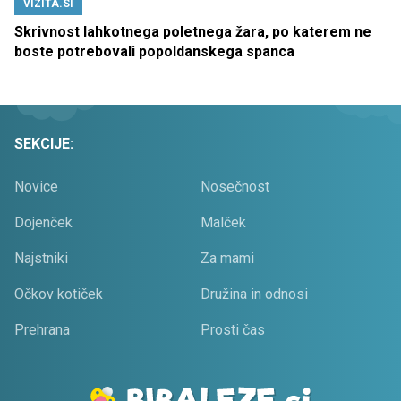
VIZITA.SI
Skrivnost lahkotnega poletnega žara, po katerem ne
boste potrebovali popoldanskega spanca
SEKCIJE:
Novice
Nosečnost
Dojenček
Malček
Najstniki
Za mami
Očkov kotiček
Družina in odnosi
Prehrana
Prosti čas