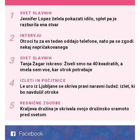
SVET SLAVNIH
Jennifer Lopez želela pokazati idilo, splet pa je
razburila ena stvar
INTERVJU
Otroci tu za en teden oddajo telefone, nato pa se zgodi
nekaj nepričakovanega
SVET SLAVNIH
Tanja Žagar iskreno: Živeli smo na 40 kvadratih, a
imela sem vse, kar otrok potrebuje
IZLETI IN POČITNICE
Le uro iz Ljubljane se skriva pravi naravni čudež: izlet, ki
bo navdušil otroke
RESNIČNE ZGODBE
Kraljeva družina je skrivala svojo družinsko sramoto
pred svetom
Facebook