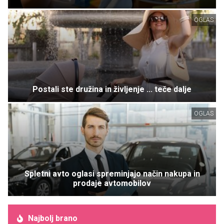
OGLAS
Postali ste družina in življenje ... teče dalje
OGLAS
Spletni avto oglasi spreminjajo način nakupa in
prodaje avtomobilov
Najbolj brano