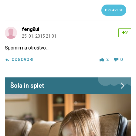
PRIJAVI SE
fengšui
+2
25. 01. 2015 21.01
Spomin na otroštvo...
ODGOVORI
2
0
Šola in splet