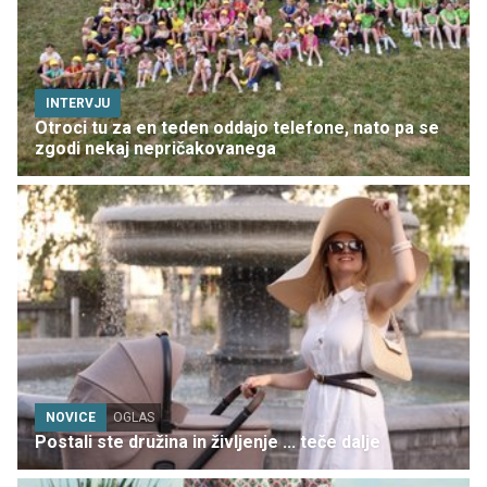
INTERVJU
Otroci tu za en teden oddajo telefone, nato pa se
zgodi nekaj nepričakovanega
NOVICE
OGLAS
Postali ste družina in življenje ... teče dalje