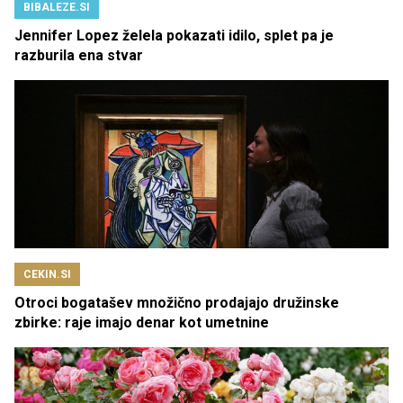
BIBALEZE.SI
Jennifer Lopez želela pokazati idilo, splet pa je
razburila ena stvar
CEKIN.SI
Otroci bogatašev množično prodajajo družinske
zbirke: raje imajo denar kot umetnine