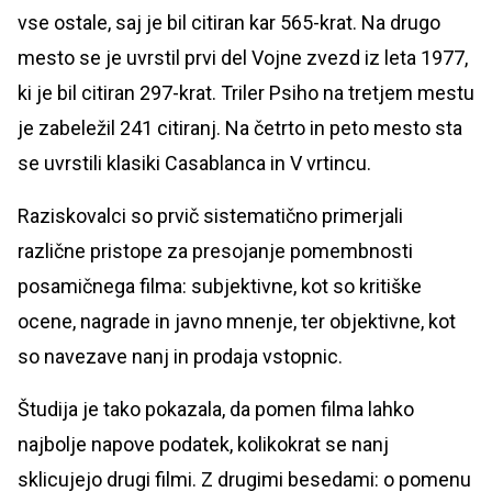
vse ostale, saj je bil citiran kar 565-krat. Na drugo
mesto se je uvrstil prvi del Vojne zvezd iz leta 1977,
ki je bil citiran 297-krat. Triler Psiho na tretjem mestu
je zabeležil 241 citiranj. Na četrto in peto mesto sta
se uvrstili klasiki Casablanca in V vrtincu.
Raziskovalci so prvič sistematično primerjali
različne pristope za presojanje pomembnosti
posamičnega filma: subjektivne, kot so kritiške
ocene, nagrade in javno mnenje, ter objektivne, kot
so navezave nanj in prodaja vstopnic.
Študija je tako pokazala, da pomen filma lahko
najbolje napove podatek, kolikokrat se nanj
sklicujejo drugi filmi. Z drugimi besedami: o pomenu