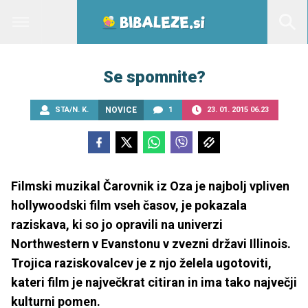
Se spomnite?
STA/N. K.
NOVICE
1
23. 01. 2015 06.23
Filmski muzikal Čarovnik iz Oza je najbolj vpliven
hollywoodski film vseh časov, je pokazala
raziskava, ki so jo opravili na univerzi
Northwestern v Evanstonu v zvezni državi Illinois.
Trojica raziskovalcev je z njo želela ugotoviti,
kateri film je največkrat citiran in ima tako največji
kulturni pomen.