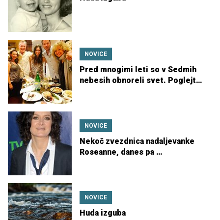
NOVICE
Pred mnogimi leti so v Sedmih
nebesih obnoreli svet. Poglejte
jih danes!
NOVICE
Nekoč zvezdnica nadaljevanke
Roseanne, danes pa …
NOVICE
Huda izguba