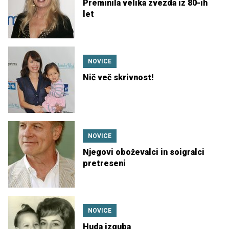
Preminila velika zvezda iz 80-ih
let
NOVICE
Nič več skrivnost!
NOVICE
Njegovi oboževalci in soigralci
pretreseni
NOVICE
Huda izguba