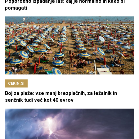
Poporodno izpadanje las: kaj je normalno in kako si
pomagati
CEKIN.SI
Boj za plaže: vse manj brezplačnih, za ležalnik in
senčnik tudi več kot 40 evrov