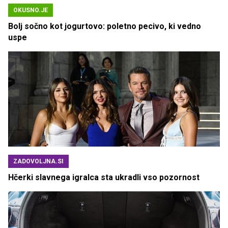
OKUSNO.JE
Bolj sočno kot jogurtovo: poletno pecivo, ki vedno
uspe
ZADOVOLJNA.SI
Hčerki slavnega igralca sta ukradli vso pozornost