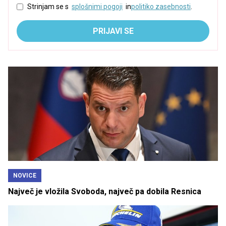
Strinjam se s
splošnimi pogoji
in
politiko zasebnosti
.
PRIJAVI SE
NOVICE
Največ je vložila Svoboda, največ pa dobila Resnica