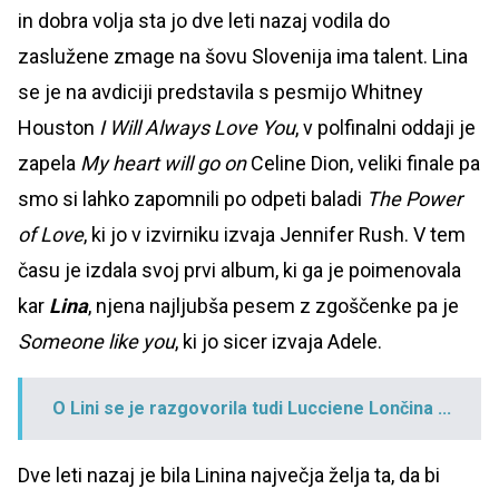
in dobra volja sta jo dve leti nazaj vodila do
zaslužene zmage na šovu Slovenija ima talent. Lina
se je na avdiciji predstavila s pesmijo Whitney
Houston
I Will Always Love You
, v polfinalni oddaji je
zapela
My heart will go on
Celine Dion, veliki finale pa
smo si lahko zapomnili po odpeti baladi
The Power
of Love
, ki jo v izvirniku izvaja Jennifer Rush. V tem
času je izdala svoj prvi album, ki ga je poimenovala
kar
Lina
, njena najljubša pesem z zgoščenke pa je
Someone like you
, ki jo sicer izvaja Adele.
O Lini se je razgovorila tudi Lucciene Lončina ...
Dve leti nazaj je bila Linina največja želja ta, da bi