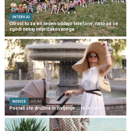
INTERVJU
Otroci tu za en teden oddajo telefone, nato pa se
zgodi nekaj nepričakovanega
NOVICE
OGLAS
Postali ste družina in življenje ... teče dalje