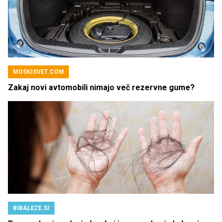
MOSKISVET.COM
Zakaj novi avtomobili nimajo več rezervne gume?
BIBALEZE.SI