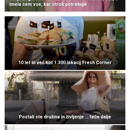
imela sem vse, kar otrok potrebuje
10 let in več kot 1.300 lokacij Fresh Corner
OGLAS
Postali ste družina in življenje ... teče dalje