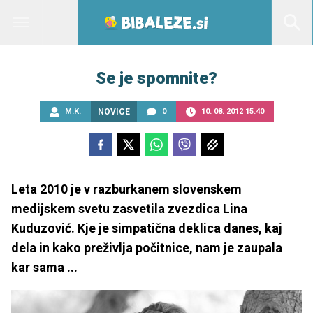
Se je spomnite?
M.K.
NOVICE
0
10. 08. 2012 15.40
Leta 2010 je v razburkanem slovenskem
medijskem svetu zasvetila zvezdica Lina
Kuduzović. Kje je simpatična deklica danes, kaj
dela in kako preživlja počitnice, nam je zaupala
kar sama ...