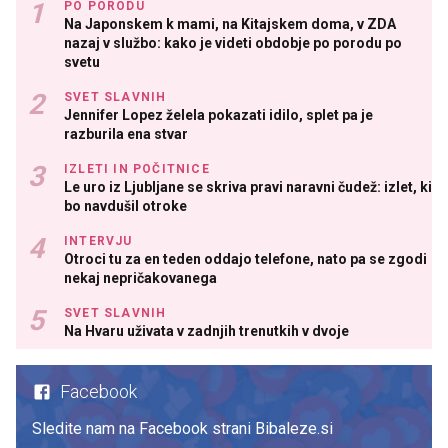
PO PORODU
Na Japonskem k mami, na Kitajskem doma, v ZDA
nazaj v službo: kako je videti obdobje po porodu po
svetu
SVET SLAVNIH
Jennifer Lopez želela pokazati idilo, splet pa je
razburila ena stvar
IZLETI IN POČITNICE
Le uro iz Ljubljane se skriva pravi naravni čudež: izlet, ki
bo navdušil otroke
INTERVJU
Otroci tu za en teden oddajo telefone, nato pa se zgodi
nekaj nepričakovanega
SVET SLAVNIH
Na Hvaru uživata v zadnjih trenutkih v dvoje
Facebook
Sledite nam na Facebook strani Bibaleze.si