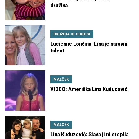
družina
DRUŽINA IN ODNOSI
Lucienne Lončina: Lina je naravni
talent
MALČEK
VIDEO: Ameriška Lina Kuduzović
MALČEK
Lina Kuduzović: Slava ji ni stopila