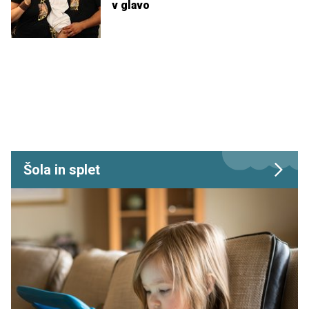
v glavo
Šola in splet