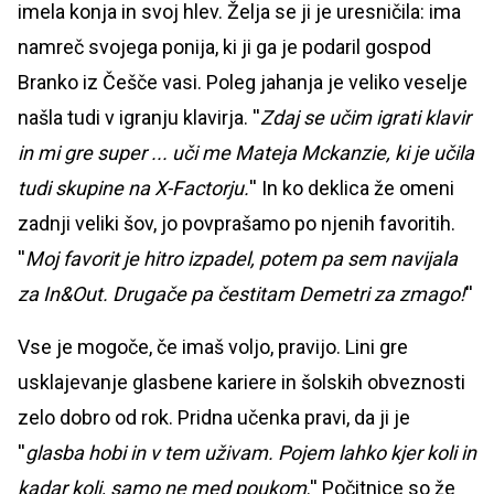
imela konja in svoj hlev. Želja se ji je uresničila: ima
namreč svojega ponija, ki ji ga je podaril gospod
Branko iz Češče vasi. Poleg jahanja je veliko veselje
našla tudi v igranju klavirja. ''
Zdaj se učim igrati klavir
in mi gre super ... uči me Mateja Mckanzie, ki je učila
tudi skupine na X-Factorju.
'' In ko deklica že omeni
zadnji veliki šov, jo povprašamo po njenih favoritih.
''
Moj favorit je hitro izpadel, potem pa sem navijala
za In&Out. Drugače pa čestitam Demetri za zmago!
''
Vse je mogoče, če imaš voljo, pravijo. Lini gre
usklajevanje glasbene kariere in šolskih obveznosti
zelo dobro od rok. Pridna učenka pravi, da ji je
''
glasba hobi in v tem uživam. Pojem lahko kjer koli in
kadar koli, samo ne med poukom
.'' Počitnice so že