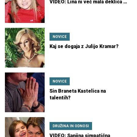
VIDEO: Lina ni več mala deklica …
NOVICE
Kaj se dogaja z Julijo Kramar?
NOVICE
Sin Braneta Kastelica na
talentih?
DRUŽINA IN ODNOSI
VIDEO: Sanjina simpatična