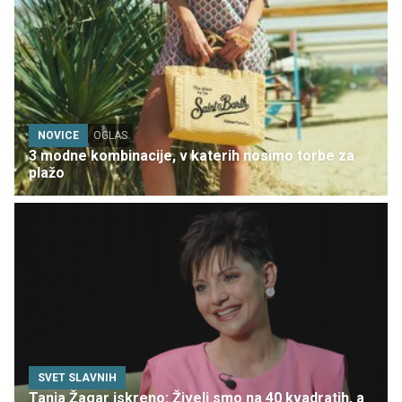
NOVICE
OGLAS
3 modne kombinacije, v katerih nosimo torbe za
plažo
SVET SLAVNIH
Tanja Žagar iskreno: Živeli smo na 40 kvadratih, a