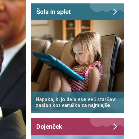
Šola in splet
Napaka, ki jo dela vse več staršev:
zaslon kot varuška za najmlajše
Dojenček