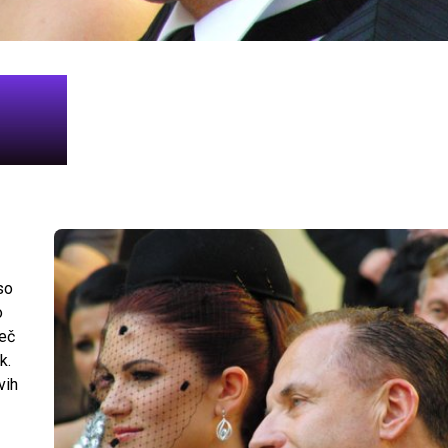
so
o
reč
k.
vih