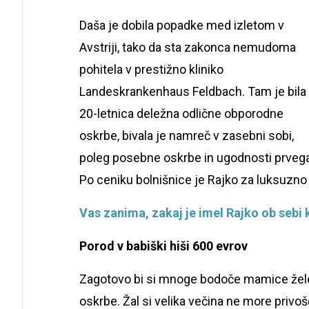
Daša je dobila popadke med izletom v
Avstriji, tako da sta zakonca nemudoma
pohitela v prestižno kliniko
Landeskrankenhaus Feldbach. Tam je bila
20-letnica deležna odlične obporodne
oskrbe, bivala je namreč v zasebni sobi,
poleg posebne oskrbe in ugodnosti prvega 
Po ceniku bolnišnice je Rajko za luksuzno 
Vas zanima, zakaj je imel Rajko ob sebi 
Porod v babiški hiši 600 evrov
Zagotovo bi si mnoge bodoče mamice želel
oskrbe. Žal si velika večina ne more privoš