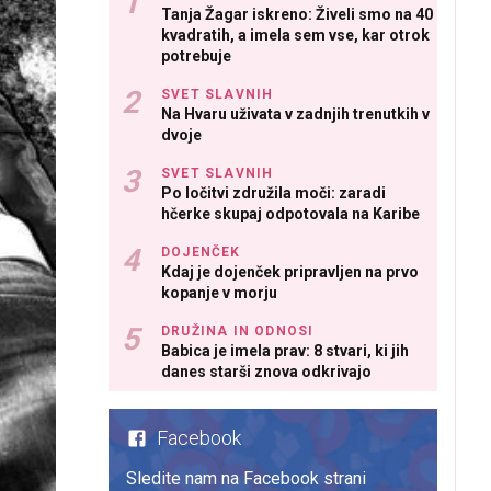
Tanja Žagar iskreno: Živeli smo na 40
kvadratih, a imela sem vse, kar otrok
potrebuje
SVET SLAVNIH
Na Hvaru uživata v zadnjih trenutkih v
dvoje
SVET SLAVNIH
Po ločitvi združila moči: zaradi
hčerke skupaj odpotovala na Karibe
DOJENČEK
Kdaj je dojenček pripravljen na prvo
kopanje v morju
DRUŽINA IN ODNOSI
Babica je imela prav: 8 stvari, ki jih
danes starši znova odkrivajo
Facebook
Sledite nam na Facebook strani