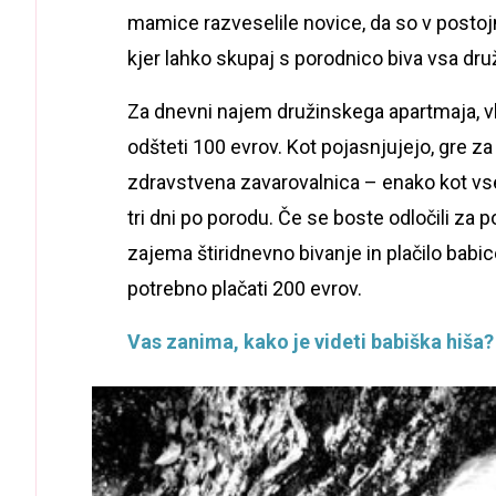
mamice razveselile novice, da so v postojn
kjer lahko skupaj s porodnico biva vsa dru
Za dnevni najem družinskega apartmaja, vk
odšteti 100 evrov. Kot pojasnjujejo, gre 
zdravstvena zavarovalnica – enako kot vse 
tri dni po porodu. Če se boste odločili za po
zajema štiridnevno bivanje in plačilo babice
potrebno plačati 200 evrov.
Vas zanima, kako je videti babiška hiša?