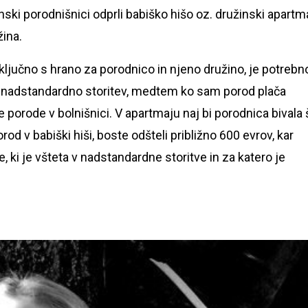
ski porodnišnici odprli babiško hišo oz. družinski apartm
žina.
ljučno s hrano za porodnico in njeno družino, je potrebn
za nadstandardno storitev, medtem ko sam porod plača
porode v bolnišnici. V apartmaju naj bi porodnica bivala 
rod v babiški hiši, boste odšteli približno 600 evrov, kar
, ki je všteta v nadstandardne storitve in za katero je