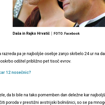
Daša in Rajko Hrvatič
FOTO: Facebook
razreda pa je najboljše osebje zanjo skrbelo 24 ur na da
oskrbo odštel približno pet tisoč evrov.
kar 12 nosečnic?
e, da bi bile na tako pomemben dan deležne kar najbolj
čiti poroda v prestižni avstrijski bolnišnici, so se pa mnog