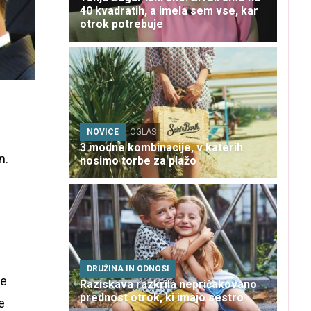
40 kvadratih, a imela sem vse, kar
otrok potrebuje
NOVICE
OGLAS
3 modne kombinacije, v katerih
n.
nosimo torbe za plažo
DRUŽINA IN ODNOSI
še
Raziskava razkrila nepričakovano
prednost otrok, ki imajo sestro
e