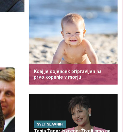
Kdaj je dojenček pripravljen na
prvo kopanje v morju
SVET SLAVNIH
Tanja Žagar iskreno: Živeli smo na