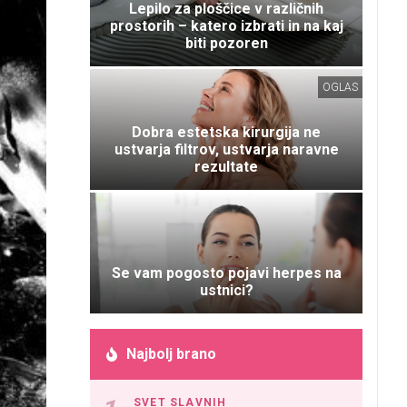
Lepilo za ploščice v različnih
prostorih – katero izbrati in na kaj
biti pozoren
OGLAS
Dobra estetska kirurgija ne
ustvarja filtrov, ustvarja naravne
rezultate
Se vam pogosto pojavi herpes na
ustnici?
Najbolj brano
SVET SLAVNIH