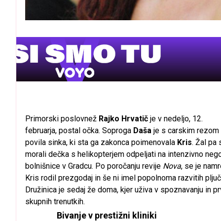
Primorski poslovnež
Rajko Hrvatič
je v nedeljo, 12.
februarja, postal očka. Soproga
Daša
je s carskim rezom
povila sinka, ki sta ga zakonca poimenovala
Kris
. Žal pa 
morali dečka s helikopterjem odpeljati na intenzivno neg
bolnišnice v Gradcu. Po poročanju revije
Nova
, se je nam
Kris rodil prezgodaj in še ni imel popolnoma razvitih pljuč
Družinica je sedaj že doma, kjer uživa v spoznavanju in pr
skupnih trenutkih.
Bivanje v prestižni kliniki