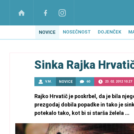
NOSEČNOST
DOJENČEK
M
NOVICE
Sinka Rajka Hrvatič
V.M.
NOVICE
60
23. 02. 2012 10.27
Rajko Hrvatič je poskrbel, da je bila nj
prezgodaj dobila popadke in tako je sinka 
potekalo tako, kot bi si starša želela ...