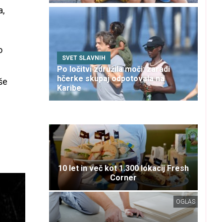
a,
o
SVET SLAVNIH
Po ločitvi združila moči: zaradi
hčerke skupaj odpotovala na
še
Karibe
10 let in več kot 1.300 lokacij Fresh
Corner
OGLAS