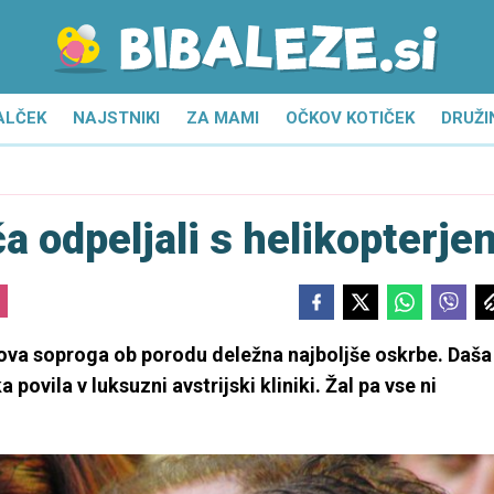
ALČEK
NAJSTNIKI
ZA MAMI
OČKOV KOTIČEK
DRUŽI
a odpeljali s helikopterje
egova soproga ob porodu deležna najboljše oskrbe. Daša
povila v luksuzni avstrijski kliniki. Žal pa vse ni