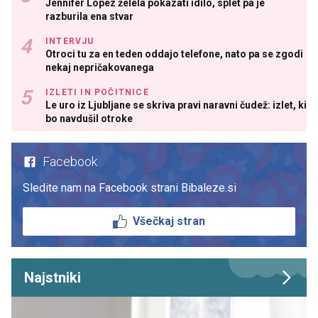
Jennifer Lopez želela pokazati idilo, splet pa je
razburila ena stvar
INTERVJU
Otroci tu za en teden oddajo telefone, nato pa se zgodi
nekaj nepričakovanega
IZLETI IN POČITNICE
Le uro iz Ljubljane se skriva pravi naravni čudež: izlet, ki
bo navdušil otroke
Facebook
Sledite nam na Facebook strani Bibaleze.si
Všečkaj stran
Najstniki