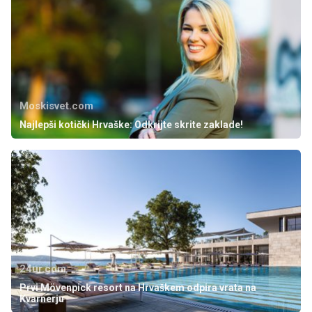
Moskisvet.com
Najlepši kotički Hrvaške: Odkrijte skrite zaklade!
24ur.com
Prvi Mövenpick resort na Hrvaškem odpira vrata na
Kvarnerju