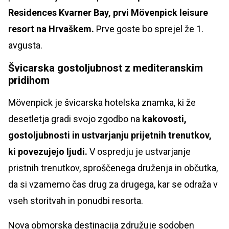
Residences Kvarner Bay, prvi Mövenpick leisure
resort na Hrvaškem.
Prve goste bo sprejel že 1.
avgusta.
Švicarska gostoljubnost z mediteranskim
pridihom
Mövenpick je švicarska hotelska znamka, ki že
desetletja gradi svojo zgodbo na
kakovosti,
gostoljubnosti in ustvarjanju prijetnih trenutkov,
ki povezujejo ljudi.
V ospredju je ustvarjanje
pristnih trenutkov, sproščenega druženja in občutka,
da si vzamemo čas drug za drugega, kar se odraža v
vseh storitvah in ponudbi resorta.
Nova obmorska destinacija združuje sodoben