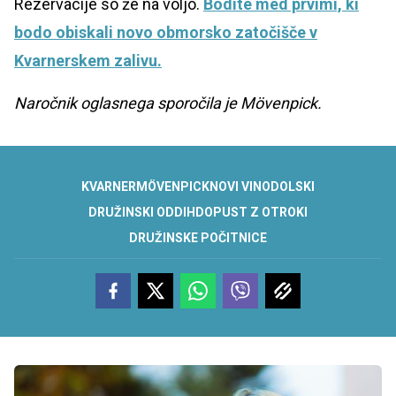
Rezervacije so že na voljo.
Bodite med prvimi, ki
bodo obiskali novo obmorsko zatočišče v
Kvarnerskem zalivu.
Naročnik oglasnega sporočila je Mövenpick.
KVARNER
MÖVENPICK
NOVI VINODOLSKI
DRUŽINSKI ODDIH
DOPUST Z OTROKI
DRUŽINSKE POČITNICE