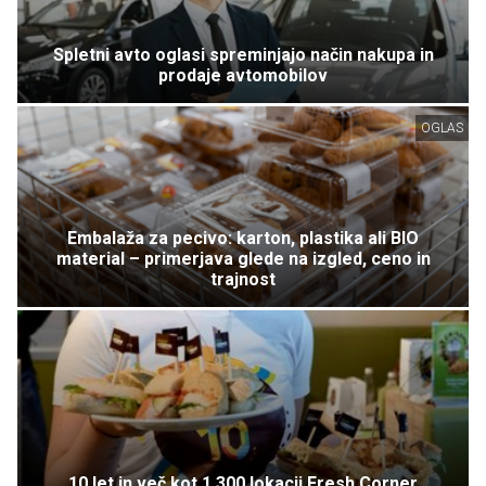
Spletni avto oglasi spreminjajo način nakupa in
prodaje avtomobilov
OGLAS
Embalaža za pecivo: karton, plastika ali BIO
material – primerjava glede na izgled, ceno in
trajnost
10 let in več kot 1.300 lokacij Fresh Corner