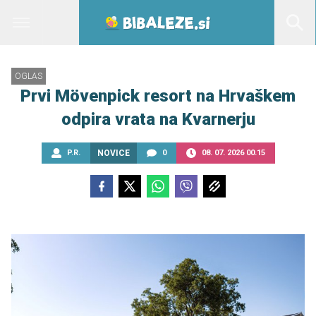
OGLAS
Prvi Mövenpick resort na Hrvaškem
odpira vrata na Kvarnerju
P.R.
NOVICE
0
08. 07. 2026 00.15