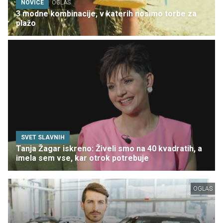
NOVICE
OGLAS
3 modne kombinacije, v katerih nosimo torbe za
plažo
SVET SLAVNIH
Tanja Žagar iskreno: Živeli smo na 40 kvadratih, a
imela sem vse, kar otrok potrebuje
OGLAS