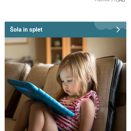
Priporoča
Šola in splet