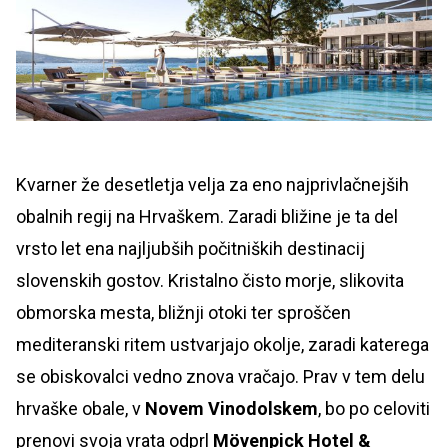
Kvarner že desetletja velja za eno najprivlačnejših
obalnih regij na Hrvaškem. Zaradi bližine je ta del
vrsto let ena najljubših počitniških destinacij
slovenskih gostov. Kristalno čisto morje, slikovita
obmorska mesta, bližnji otoki ter sproščen
mediteranski ritem ustvarjajo okolje, zaradi katerega
se obiskovalci vedno znova vračajo. Prav v tem delu
hrvaške obale, v
Novem Vinodolskem
, bo po celoviti
prenovi svoja vrata odprl
Mövenpick Hotel &