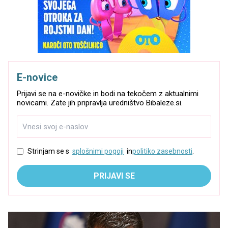
E-novice
Prijavi se na e-novičke in bodi na tekočem z aktualnimi
novicami. Zate jih pripravlja uredništvo Bibaleze.si.
Strinjam se s
splošnimi pogoji
in
politiko zasebnosti
.
PRIJAVI SE