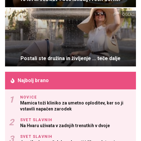
OGLAS
Postali ste družina in življenje ... teče dalje
Najbolj brano
NOVICE
Mamica toži kliniko za umetno oploditev, ker so ji
vstavili napačen zarodek
SVET SLAVNIH
Na Hvaru uživata v zadnjih trenutkih v dvoje
SVET SLAVNIH