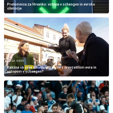
Prelomnica za Hrvaško: vstopa v schengen in evrsko
območje
24ur.com
Kakšne so prve izkušnje Hrvatov s prevzemom evra in
vstopom v schengen?