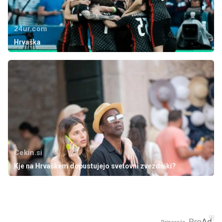
24ur.com
Hrvaška
Cekin.si
Kje na Hrvaškem dopustujejo svetovni zvezdniki?