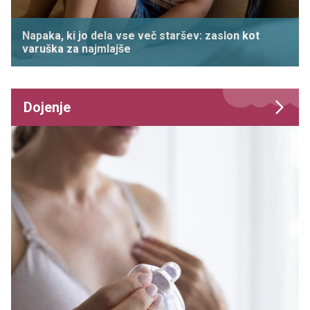
Napaka, ki jo dela vse več staršev: zaslon kot
varuška za najmlajše
Dojenje