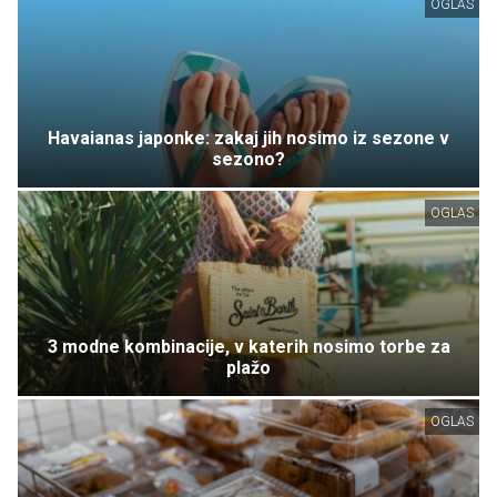
OGLAS
Havaianas japonke: zakaj jih nosimo iz sezone v
sezono?
OGLAS
3 modne kombinacije, v katerih nosimo torbe za
plažo
OGLAS