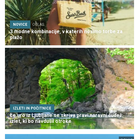
NOVICE
OGLAS
3 modne kombinacije, v katerih nosimo torbe za
plažo
IZLETI IN POČITNICE
Le uro iz Ljubljane se skriva pravi naravni čudež:
izlet, ki bo navdušil otroke