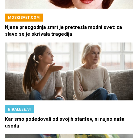
MOSKISVET.COM
Njena prezgodnja smrt je pretresla modni svet: za
slavo se je skrivala tragedija
BIBALEZE.SI
Kar smo podedovali od svojih staršev, ni nujno naša
usoda