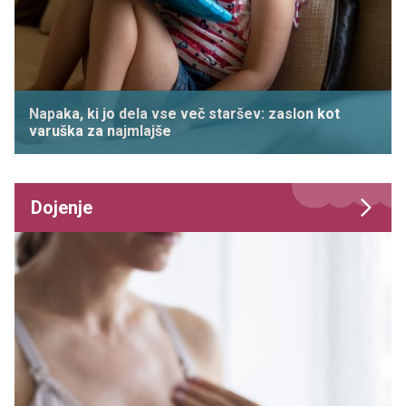
Napaka, ki jo dela vse več staršev: zaslon kot
varuška za najmlajše
Dojenje