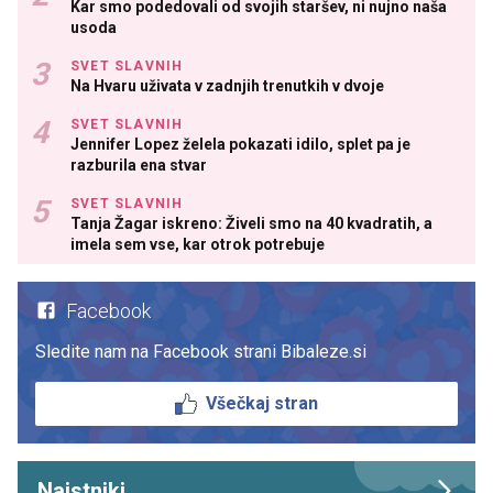
Kar smo podedovali od svojih staršev, ni nujno naša
usoda
SVET SLAVNIH
Na Hvaru uživata v zadnjih trenutkih v dvoje
SVET SLAVNIH
Jennifer Lopez želela pokazati idilo, splet pa je
razburila ena stvar
SVET SLAVNIH
Tanja Žagar iskreno: Živeli smo na 40 kvadratih, a
imela sem vse, kar otrok potrebuje
Facebook
Sledite nam na Facebook strani Bibaleze.si
Všečkaj stran
Najstniki