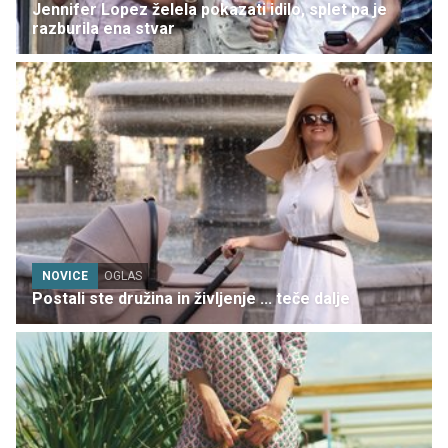
Jennifer Lopez želela pokazati idilo, splet pa je
razburila ena stvar
NOVICE
OGLAS
Postali ste družina in življenje ... teče dalje