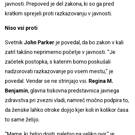
javnosti. Prepoved je del zakona, ki so ga pred
kratkim sprejeli proti razkazovanju v javnosti.
Niso vsi proti
Svetnik
John Parker
je povedal, da bo zakon v kali
zatrl takšno neprimerno početje v javnosti. “Je
začetek postopka, s katerim bomo poskušali
nadzorovati razkazovanje po vsem mestu,“ je
povedal. Vendar se ne strinjajo vsi.
Regina M.
Benjamin
, glavna tiskovna predstavnica javnega
zdravstva pri zvezni vladi, namreč močno podpira to,
da ženske lahko otroke dojijo kjer koli in kolikor časa
to same želijo.
“Mame, ki želijo dojiti, naletijo na veliko ovir,“ je