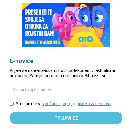
E-novice
Prijavi se na e-novičke in bodi na tekočem z aktualnimi
novicami. Zate jih pripravlja uredništvo Bibaleze.si.
Strinjam se s
splošnimi pogoji
in
politiko zasebnosti
.
PRIJAVI SE