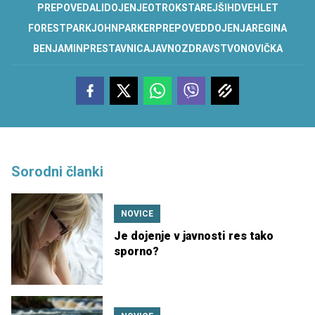
PREPOVEDALI
DOJENJE
OTROK
STAREJŠIH
DVEH
LET
FOREST
PARK
JOHN
PARKER
PREPOVED
DOJENJA
REGINA
BENJAMIN
PRESTAVNICA
JAVNO
ZDRAVSTVO
NOVIČKA
Sorodni članki
NOVICE
Je dojenje v javnosti res tako
sporno?