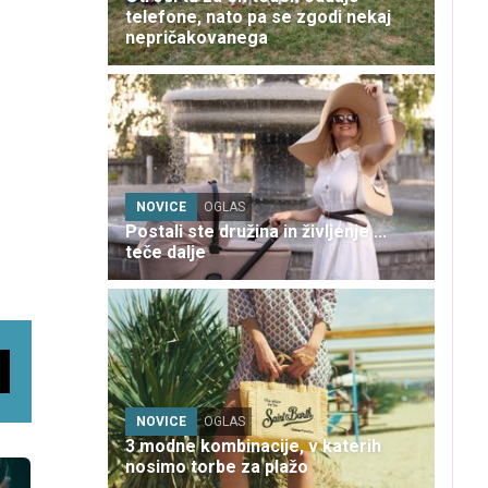
telefone, nato pa se zgodi nekaj
nepričakovanega
NOVICE
OGLAS
Postali ste družina in življenje ...
teče dalje
NOVICE
OGLAS
3 modne kombinacije, v katerih
nosimo torbe za plažo