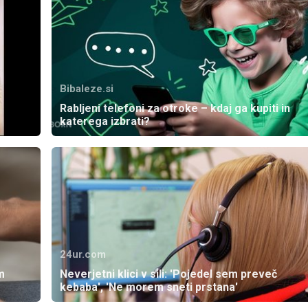
Bibaleze.si
Rabljeni telefoni za otroke – kdaj ga kupiti in
katerega izbrati?
24ur.com
m
Neverjetni klici v sili: 'Pojedel sem preveč
kebaba', 'Ne morem sneti prstana'