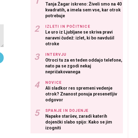
Tanja Žagar iskreno: Živeli smo na 40
kvadratih, a imela sem vse, kar otrok
potrebuje
IZLETI IN POČITNICE
Le uro iz Ljubljane se skriva pravi
naravni čudež: izlet, ki bo navdušil
otroke
INTERVJU
Otroci tu za en teden oddajo telefone,
nato pa se zgodi nekaj
nepričakovanega
NOVICE
Ali sladkor res spremeni vedenje
otrok? Znanost ponuja presenetljiv
odgovor
SPANJE IN DOJENJE
Napake staršev, zaradi katerih
dojenčki slabo spijo: Kako se jim
izogniti