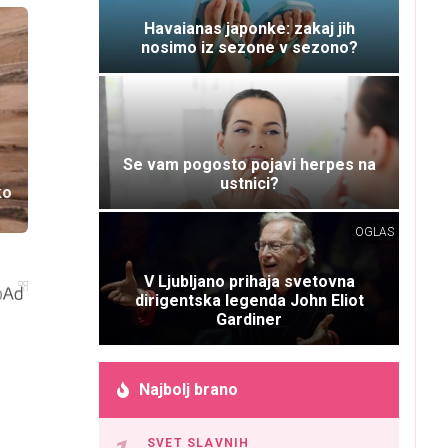
Havaianas japonke: zakaj jih
nosimo iz sezone v sezono?
Se vam pogosto pojavi herpes na
ustnici?
ko
OGLAS
V Ljubljano prihaja svetovna
dirigentska legenda John Eliot
Gardiner
Najbolj brano
SVET SLAVNIH