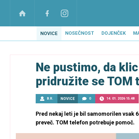
NOSEČNOST
DOJENČEK
M
NOVICE
Ne pustimo, da klic
pridružite se TOM 
B.R.
NOVICE
0
14. 01. 2026 15.48
Pred nekaj leti je bil samomorilen vsak 60
preveč. TOM telefon potrebuje pomoč.