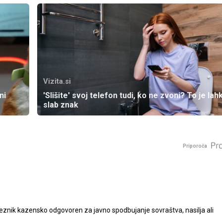
Vizita.si
ni
'Slišite' svoj telefon tudi, ko ne zvoni? To je lah
slab znak
Priporoča
nik kazensko odgovoren za javno spodbujanje sovraštva, nasilja ali