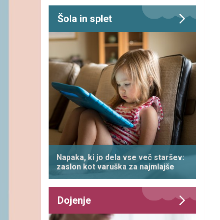
Šola in splet
Napaka, ki jo dela vse več staršev:
zaslon kot varuška za najmlajše
Dojenje