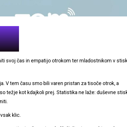
eniti svoj čas in empatijo otrokom ter mladostnikom v stisk
a. V tem času smo bili varen pristan za tisoče otrok, a
so težje kot kdajkoli prej. Statistika ne laže: duševne stis
iti.
sak klic.