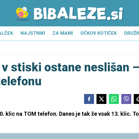
ALČEK
NAJSTNIKI
ZA MAMI
OČKOV KOTIČEK
DRUŽI
 v stiski ostane neslišan 
telefonu
. klic na TOM telefon. Danes je tak že vsak 13. klic. To