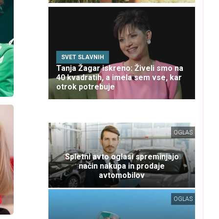
SVET SLAVNIH
Tanja Žagar iskreno: Živeli smo na
40 kvadratih, a imela sem vse, kar
otrok potrebuje
OGLAS
Spletni avto oglasi spreminjajo
način nakupa in prodaje
avtomobilov
OGLAS