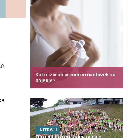
i?
Kako izbrati primeren nastavek za
dojenje?
ke
INTERVJU
Otroci tu za en teden oddajo