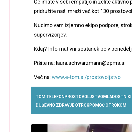
Če imate v sebi empatijo in želite aktivno 
pridružite naši mreži več kot 130 prostovo
Nudimo vam izjemno ekipo podpore, strok
supervizorjev.
Kdaj? Informativni sestanek bo v ponedelj
Pišite na: laura.schwarzmann@zpms.si
Več na:
www.e-tom.si/prostovoljstvo
TOM TELEFON
PROSTOVOLJSTVO
MLADOSTNIKI 
DUŠEVNO ZDRAVJE OTROK
POMOČ OTROKOM