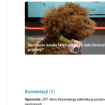
24ur.com
Nam bodo kmalu telefonirali še naši štirinož
prijatelji?
Komentarji
(0)
Opozorilo:
297. členu Kazenskega zakonika je posamez
nestrpnosti.