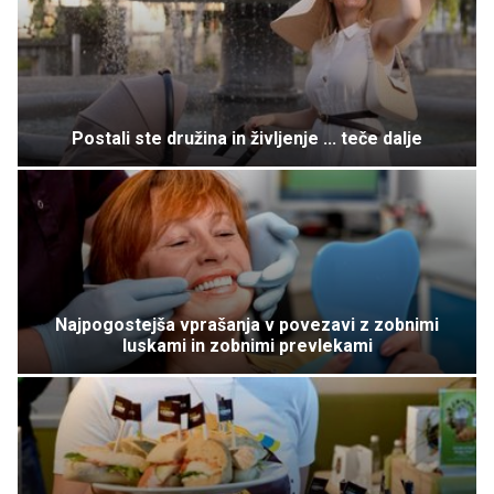
Postali ste družina in življenje ... teče dalje
Najpogostejša vprašanja v povezavi z zobnimi
luskami in zobnimi prevlekami