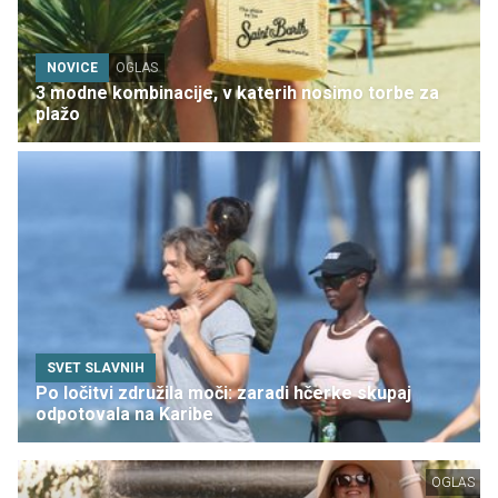
NOVICE
OGLAS
3 modne kombinacije, v katerih nosimo torbe za
plažo
SVET SLAVNIH
Po ločitvi združila moči: zaradi hčerke skupaj
odpotovala na Karibe
OGLAS