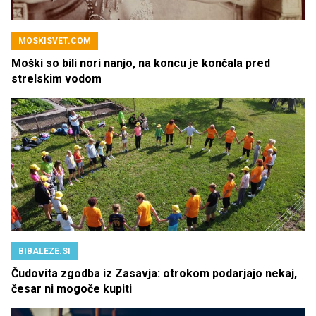
MOSKISVET.COM
Moški so bili nori nanjo, na koncu je končala pred
strelskim vodom
BIBALEZE.SI
Čudovita zgodba iz Zasavja: otrokom podarjajo nekaj,
česar ni mogoče kupiti