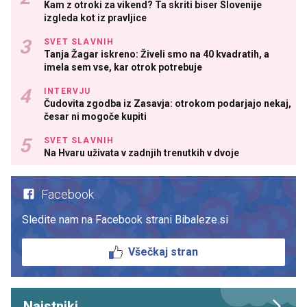
Kam z otroki za vikend? Ta skriti biser Slovenije
izgleda kot iz pravljice
SVET SLAVNIH
Tanja Žagar iskreno: Živeli smo na 40 kvadratih, a
imela sem vse, kar otrok potrebuje
INTERVJU
Čudovita zgodba iz Zasavja: otrokom podarjajo nekaj,
česar ni mogoče kupiti
SVET SLAVNIH
Na Hvaru uživata v zadnjih trenutkih v dvoje
Facebook
Sledite nam na Facebook strani Bibaleze.si
Všečkaj stran
Najstniki