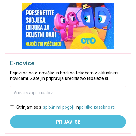
E-novice
Prijavi se na e-novičke in bodi na tekočem z aktualnimi
novicami. Zate jih pripravlja uredništvo Bibaleze.si.
Strinjam se s
splošnimi pogoji
in
politiko zasebnosti
.
PRIJAVI SE