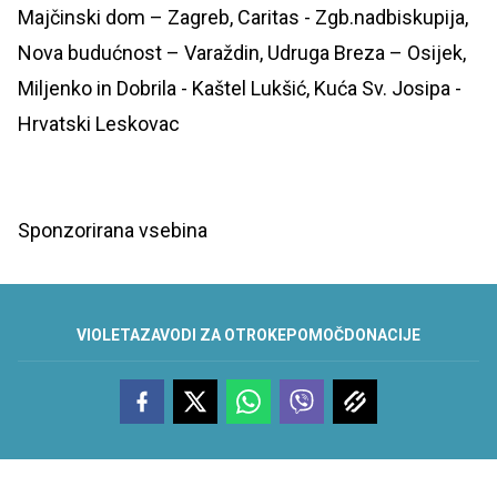
Majčinski dom – Zagreb, Caritas - Zgb.nadbiskupija,
Nova budućnost – Varaždin, Udruga Breza – Osijek,
Miljenko in Dobrila - Kaštel Lukšić, Kuća Sv. Josipa -
Hrvatski Leskovac
Sponzorirana vsebina
VIOLETA
ZAVODI ZA OTROKE
POMOČ
DONACIJE