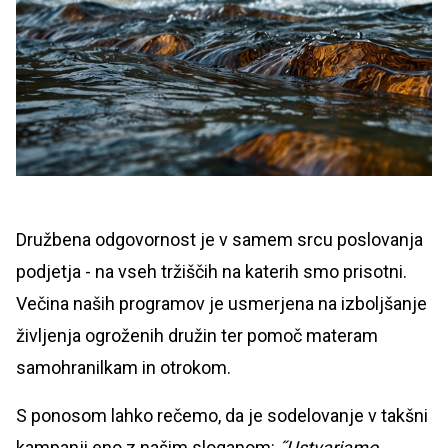
Družbena odgovornost je v samem srcu poslovanja
podjetja - na vseh tržiščih na katerih smo prisotni.
Večina naših programov je usmerjena na izboljšanje
življenja ogroženih družin ter pomoč materam
samohranilkam in otrokom.
S ponosom lahko rečemo, da je sodelovanje v takšni
kampanji eno z našim sloganom:
˝Ustvarjamo