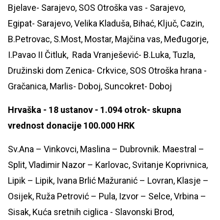
Bjelave- Sarajevo, SOS Otroška vas - Sarajevo,
Egipat- Sarajevo, Velika Kladuša, Bihać, Ključ, Cazin,
B.Petrovac, S.Most, Mostar, Majčina vas, Međugorje,
I.Pavao II Čitluk, Rada Vranješević- B.Luka, Tuzla,
Družinski dom Zenica- Crkvice, SOS Otroška hrana -
Gračanica, Marlis- Doboj, Suncokret- Doboj
Hrvaška - 18 ustanov - 1.094 otrok- skupna
vrednost donacije 100.000 HRK
Sv.Ana – Vinkovci, Maslina – Dubrovnik. Maestral –
Split, Vladimir Nazor – Karlovac, Svitanje Koprivnica,
Lipik – Lipik, Ivana Brlić Mažuranić – Lovran, Klasje –
Osijek, Ruža Petrović – Pula, Izvor – Selce, Vrbina –
Sisak, Kuća sretnih ciglica - Slavonski Brod,