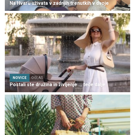
Na Hvaru uživata v zadnjih trenutkih v dvoje
NOVICE
OGLAS
Postali ste družina in življenje ... teče dalje