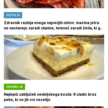
VIZITA.SI
Zdravnik razbija enega največjih mitov: mastna jetra
ne nastanejo zaradi slanine, temveč zaradi živila, ki ga
imamo vsi radi
OKUSNO.JE
Najlepši zaključek nedeljskega kosila: 8 sladic brez
peke, ki se jih vsi veselijo