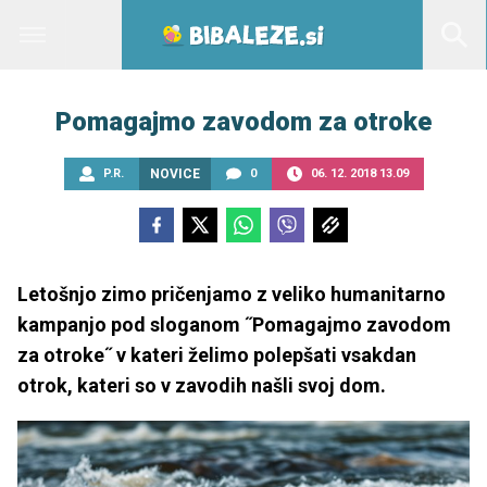
Pomagajmo zavodom za otroke
P.R.
NOVICE
0
06. 12. 2018 13.09
Letošnjo zimo pričenjamo z veliko humanitarno
kampanjo pod sloganom ˝Pomagajmo zavodom
za otroke˝ v kateri želimo polepšati vsakdan
otrok, kateri so v zavodih našli svoj dom.