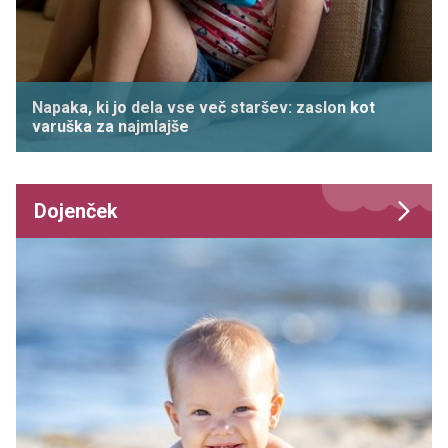
Napaka, ki jo dela vse več staršev: zaslon kot
varuška za najmlajše
Dojenček