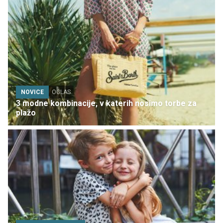
NOVICE
OGLAS
3 modne kombinacije, v katerih nosimo torbe za
plažo