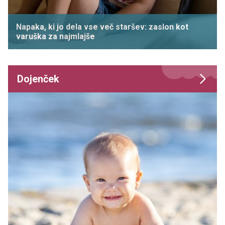
Napaka, ki jo dela vse več staršev: zaslon kot
varuška za najmlajše
Dojenček