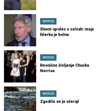
NOVICE
Slavni igralec v solzah: moja
hčerka je bolna
NOVICE
Resnično življenje Chucka
Norrisa
NOVICE
Zgodilo se je včeraj!