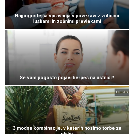
Najpogostejša vprašanja v povezavi z zobnimi
luskami in zobnimi prevlekami
Se vam pogosto pojavi herpes na ustnici?
OGLAS
3 modne kombinacije, v katerih nosimo torbe za
plažo