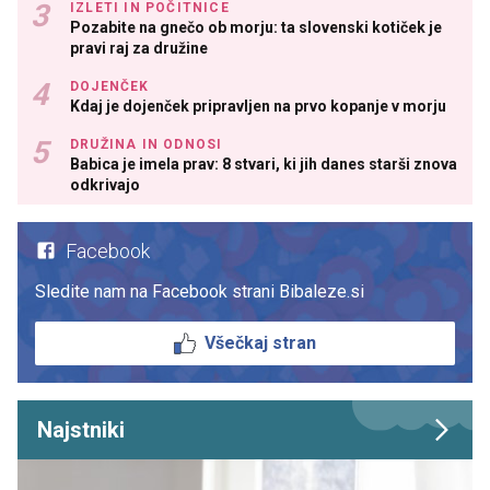
IZLETI IN POČITNICE
Pozabite na gnečo ob morju: ta slovenski kotiček je
pravi raj za družine
DOJENČEK
Kdaj je dojenček pripravljen na prvo kopanje v morju
DRUŽINA IN ODNOSI
Babica je imela prav: 8 stvari, ki jih danes starši znova
odkrivajo
Facebook
Sledite nam na Facebook strani Bibaleze.si
Všečkaj stran
Najstniki