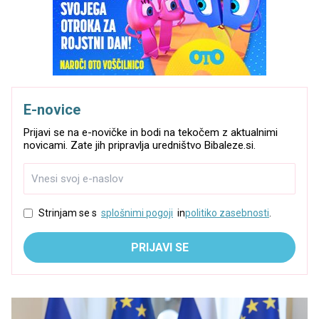
E-novice
Prijavi se na e-novičke in bodi na tekočem z aktualnimi
novicami. Zate jih pripravlja uredništvo Bibaleze.si.
Strinjam se s
splošnimi pogoji
in
politiko zasebnosti
.
PRIJAVI SE