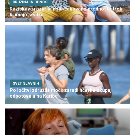
DRUŽINA IN ODNOSI
Raziskava razkrila nepričakovano prednost otrok,
ki imajo sestro
SVET SLAVNIH
Po ločitvi združila moči: zaradi hčerke skupaj
odpotovala na Karibe