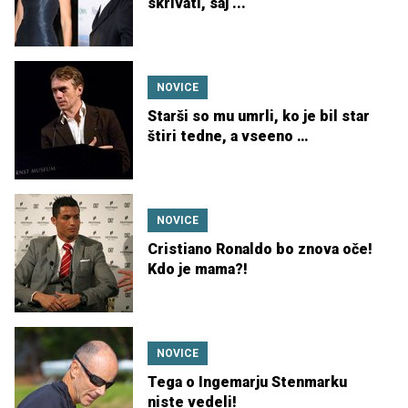
skrivati, saj ...
NOVICE
Starši so mu umrli, ko je bil star
štiri tedne, a vseeno …
NOVICE
Cristiano Ronaldo bo znova oče!
Kdo je mama?!
NOVICE
Tega o Ingemarju Stenmarku
niste vedeli!