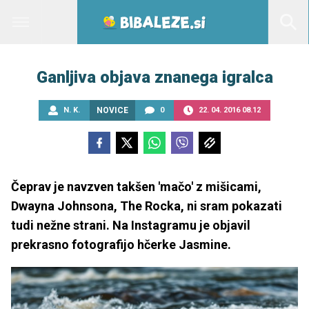
Ganljiva objava znanega igralca
N. K.
NOVICE
0
22. 04. 2016 08.12
Čeprav je navzven takšen 'mačo' z mišicami,
Dwayna Johnsona, The Rocka, ni sram pokazati
tudi nežne strani. Na Instagramu je objavil
prekrasno fotografijo hčerke Jasmine.