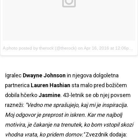
A photo posted by therock (@therock)
on
Apr 16, 2016 at 12:06pm PDT
Igralec
Dwayne Johnson
in njegova dolgoletna
partnerica
Lauren Hashian
sta malo pred božičem
dobila hčerko
Jasmine
. 43-letnik se ob njej povsem
razneži:
''Vedno me sprašujejo, kaj mi je inspiracija.
Moj odgovor je preprost in iskren. Kar me najbolj
motivira, je čakanje na trenutek, ko bom vstopil skozi
vhodna vrata, ko pridem domov.''
Zvezdnik dodaja: