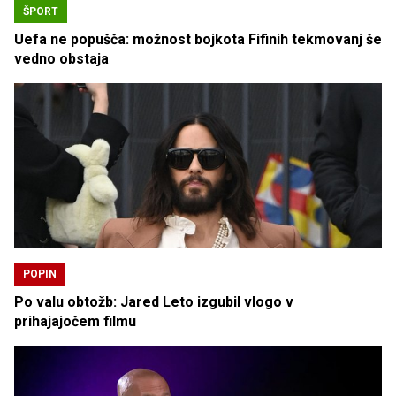
ŠPORT
Uefa ne popušča: možnost bojkota Fifinih tekmovanj še
vedno obstaja
POPIN
Po valu obtožb: Jared Leto izgubil vlogo v
prihajajočem filmu