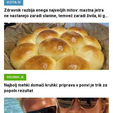
VIZITA.SI
Zdravnik razbija enega največjih mitov: mastna jetra
ne nastanejo zaradi slanine, temveč zaradi živila, ki ga
imamo vsi radi
OKUSNO.JE
Najbolj mehki domači kruhki: priprava v ponvi je trik za
popoln rezultat