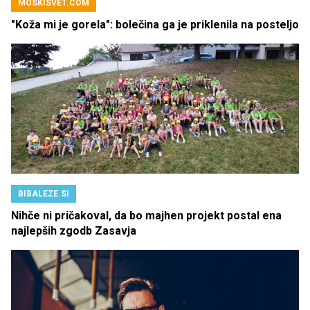
MOSKISVET.COM
"Koža mi je gorela": bolečina ga je priklenila na posteljo
BIBALEZE.SI
Nihče ni pričakoval, da bo majhen projekt postal ena
najlepših zgodb Zasavja