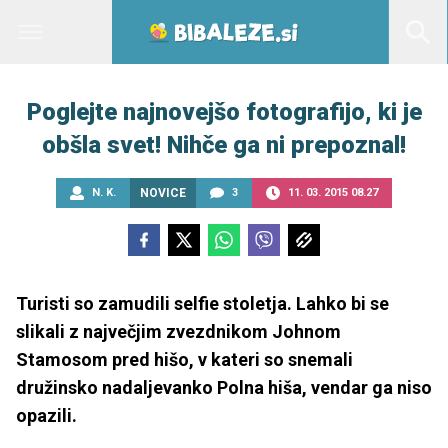
Poglejte najnovejšo fotografijo, ki je
obšla svet! Nihče ga ni prepoznal!
N. K.
NOVICE
3
11. 03. 2015 08.27
Turisti so zamudili selfie stoletja. Lahko bi se
slikali z največjim zvezdnikom Johnom
Stamosom pred hišo, v kateri so snemali
družinsko nadaljevanko Polna hiša, vendar ga niso
opazili.