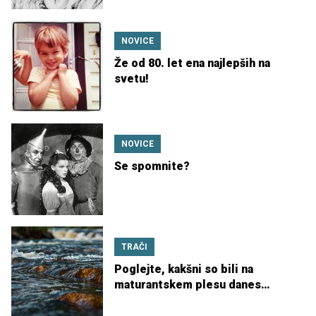
NOVICE
Že od 80. let ena najlepših na
svetu!
NOVICE
Se spomnite?
TRAČI
Poglejte, kakšni so bili na
maturantskem plesu danes
največji zvezdniki in zvezdnice!