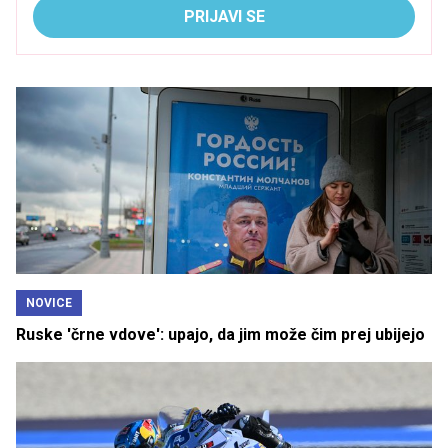
PRIJAVI SE
NOVICE
Ruske 'črne vdove': upajo, da jim može čim prej ubijejo