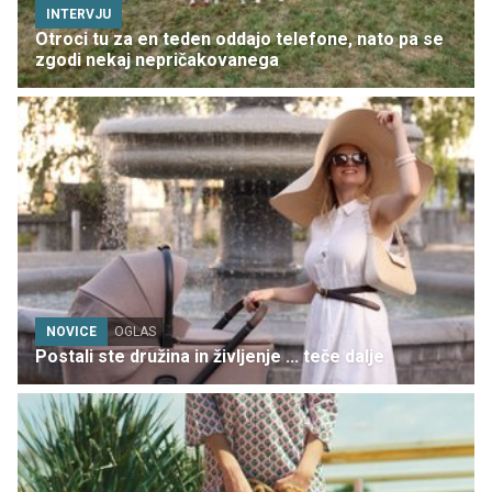
INTERVJU
Otroci tu za en teden oddajo telefone, nato pa se
zgodi nekaj nepričakovanega
NOVICE
OGLAS
Postali ste družina in življenje ... teče dalje