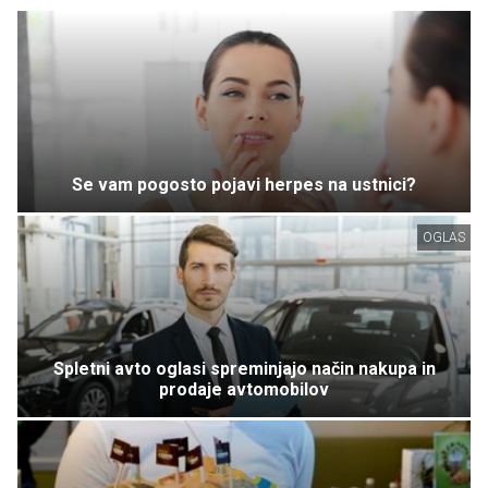
Se vam pogosto pojavi herpes na ustnici?
OGLAS
Spletni avto oglasi spreminjajo način nakupa in
prodaje avtomobilov