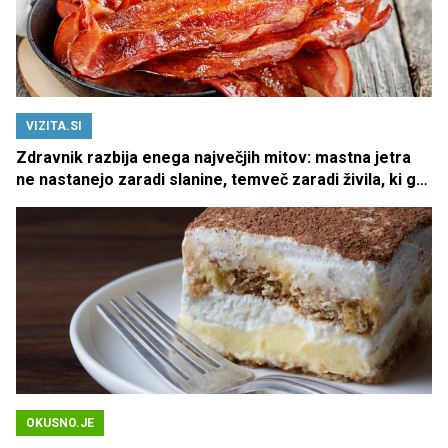
VIZITA.SI
Zdravnik razbija enega največjih mitov: mastna jetra
ne nastanejo zaradi slanine, temveč zaradi živila, ki ga
imamo vsi radi
OKUSNO.JE