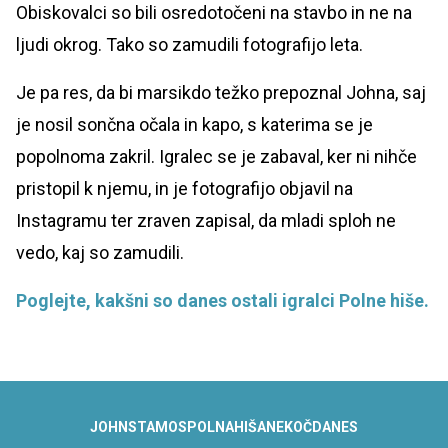
Obiskovalci so bili osredotočeni na stavbo in ne na
ljudi okrog. Tako so zamudili fotografijo leta.
Je pa res, da bi marsikdo težko prepoznal Johna, saj
je nosil sončna očala in kapo, s katerima se je
popolnoma zakril. Igralec se je zabaval, ker ni nihče
pristopil k njemu, in je fotografijo objavil na
Instagramu ter zraven zapisal, da mladi sploh ne
vedo, kaj so zamudili.
Poglejte, kakšni so danes ostali igralci Polne hiše.
JOHN
STAMOS
POLNA
HIŠA
NEKOČ
DANES