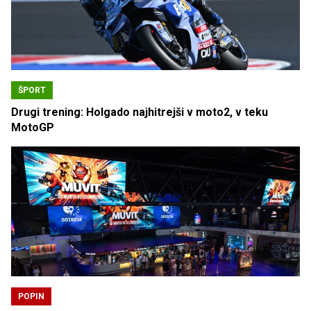
ŠPORT
Drugi trening: Holgado najhitrejši v moto2, v teku
MotoGP
POPIN