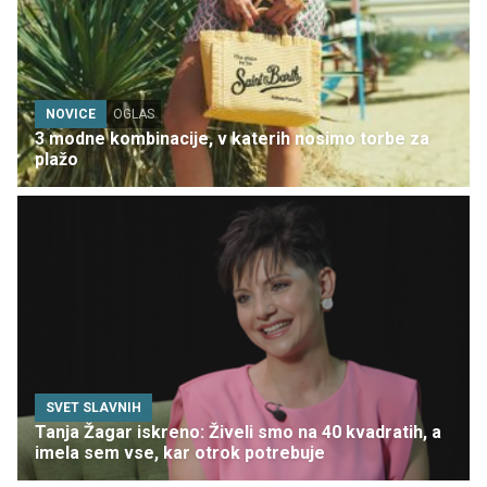
NOVICE
OGLAS
3 modne kombinacije, v katerih nosimo torbe za
plažo
SVET SLAVNIH
Tanja Žagar iskreno: Živeli smo na 40 kvadratih, a
imela sem vse, kar otrok potrebuje