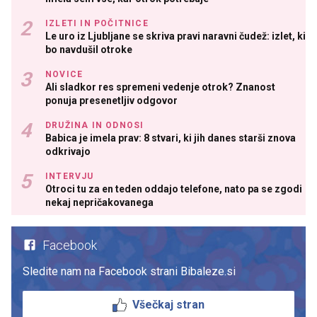
IZLETI IN POČITNICE
Le uro iz Ljubljane se skriva pravi naravni čudež: izlet, ki
bo navdušil otroke
NOVICE
Ali sladkor res spremeni vedenje otrok? Znanost
ponuja presenetljiv odgovor
DRUŽINA IN ODNOSI
Babica je imela prav: 8 stvari, ki jih danes starši znova
odkrivajo
INTERVJU
Otroci tu za en teden oddajo telefone, nato pa se zgodi
nekaj nepričakovanega
Facebook
Sledite nam na Facebook strani Bibaleze.si
Všečkaj stran