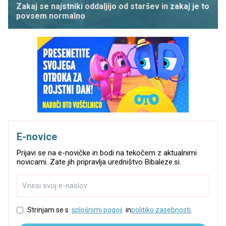
Zakaj se najstniki oddaljijo od staršev in zakaj je to
povsem normalno
E-novice
Prijavi se na e-novičke in bodi na tekočem z aktualnimi
novicami. Zate jih pripravlja uredništvo Bibaleze.si.
Strinjam se s
splošnimi pogoji
in
politiko zasebnosti
.