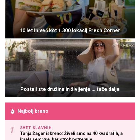
10 let in več kot 1.300 lokacij Fresh Corner
OGLAS
Postali ste družina in življenje ... teče dalje
Najbolj brano
SVET SLAVNIH
Tanja Žagar iskreno: Živeli smo na 40 kvadratih, a
imela sem vse, kar otrok potrebuje