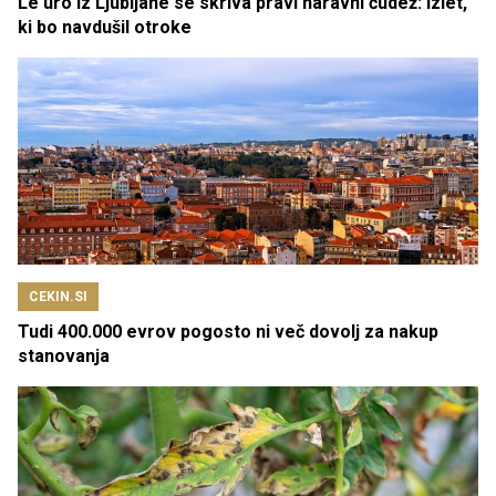
Le uro iz Ljubljane se skriva pravi naravni čudež: izlet,
ki bo navdušil otroke
CEKIN.SI
Tudi 400.000 evrov pogosto ni več dovolj za nakup
stanovanja