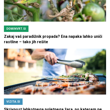
DOMINVRT.SI
Zakaj vaš paradižnik propada? Ena napaka lahko uniči
rastline – tako jih rešite
VIZITA.SI
Skrivnost lahkotnega poletnega žara, po katerem ne