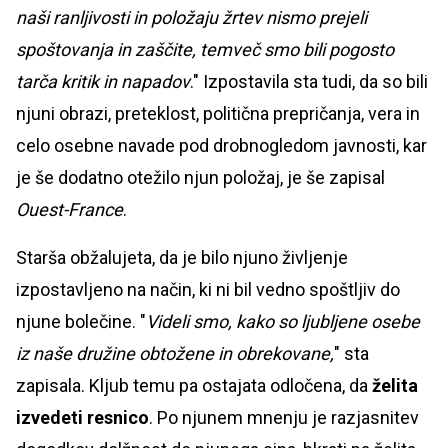
naši ranljivosti in položaju žrtev nismo prejeli
spoštovanja in zaščite, temveč smo bili pogosto
tarča kritik in napadov
." Izpostavila sta tudi, da so bili
njuni obrazi, preteklost, politična prepričanja, vera in
celo osebne navade pod drobnogledom javnosti, kar
je še dodatno otežilo njun položaj, je še zapisal
Ouest-France
.
Starša obžalujeta, da je bilo njuno življenje
izpostavljeno na način, ki ni bil vedno spoštljiv do
njune bolečine. "
Videli smo, kako so ljubljene osebe
iz naše družine obtožene in obrekovane,
" sta
zapisala. Kljub temu pa ostajata odločena, da
želita
izvedeti resnico
. Po njunem mnenju je razjasnitev