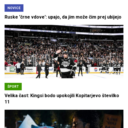
NOVICE
Ruske 'črne vdove': upajo, da jim može čim prej ubijejo
ŠPORT
Velika čast: Kingsi bodo upokojili Kopitarjevo številko
11