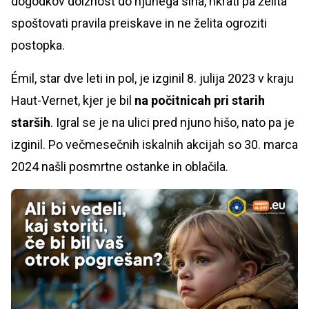
dogodkov dolžnost do njunega sina, hkrati pa želita
spoštovati pravila preiskave in ne želita ogroziti
postopka.
Émil, star dve leti in pol, je izginil 8. julija 2023 v kraju
Haut-Vernet, kjer je bil
na počitnicah pri starih
starših
. Igral se je na ulici pred njuno hišo, nato pa je
izginil. Po večmesečnih iskalnih akcijah so 30. marca
2024 našli posmrtne ostanke in oblačila.