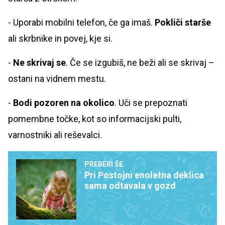
- Uporabi mobilni telefon, če ga imaš.
Pokliči starše
ali skrbnike in povej, kje si.
-
Ne skrivaj se
. Če se izgubiš, ne beži ali se skrivaj –
ostani na vidnem mestu.
-
Bodi pozoren na okolico
. Uči se prepoznati
pomembne točke, kot so informacijski pulti,
varnostniki ali reševalci.
PREBERI ŠE
Pri Postojni enoletna deklica
sama odtavala v gozd