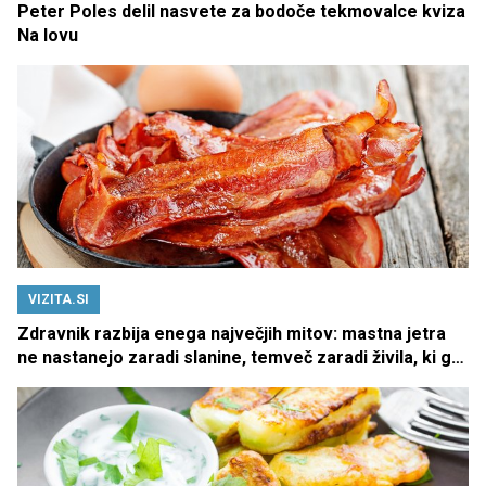
Peter Poles delil nasvete za bodoče tekmovalce kviza
Na lovu
VIZITA.SI
Zdravnik razbija enega največjih mitov: mastna jetra
ne nastanejo zaradi slanine, temveč zaradi živila, ki ga
imamo vsi radi