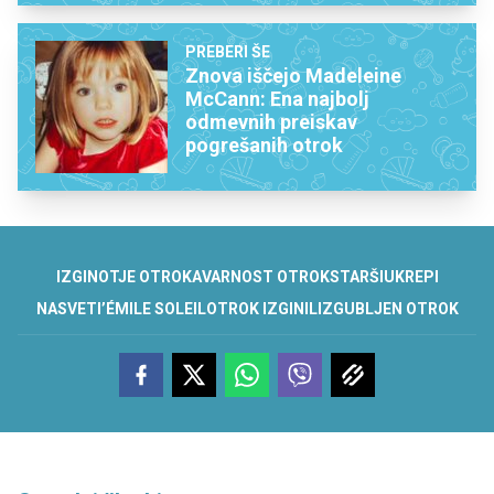
PREBERI ŠE
Znova iščejo Madeleine
McCann: Ena najbolj
odmevnih preiskav
pogrešanih otrok
IZGINOTJE OTROKA
VARNOST OTROK
STARŠI
UKREPI
NASVETI
’ÉMILE SOLEIL
OTROK IZGINIL
IZGUBLJEN OTROK