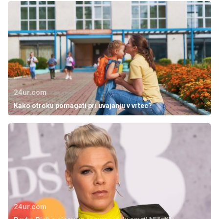
24ur.com
Kako otroku pomagati pri uvajanju v vrtec?
24ur.com