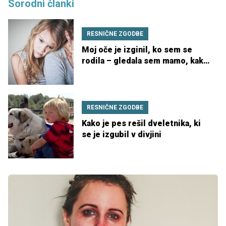
Sorodni članki
RESNIČNE ZGODBE
Moj oče je izginil, ko sem se
rodila – gledala sem mamo, kako
se sama bori
RESNIČNE ZGODBE
Kako je pes rešil dveletnika, ki
se je izgubil v divjini