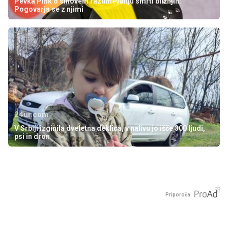
Pevka Pink o sinovem razumevanju smrti bližnjih:
Pogovarja se z njimi
24ur.com
V Srbiji izginila dveletna deklica, v nalivu jo išče 300 ljudi,
psi in dron
Priporoča