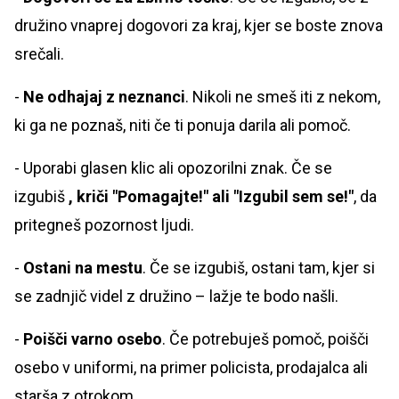
družino vnaprej dogovori za kraj, kjer se boste znova
srečali.
-
Ne odhajaj z neznanci
. Nikoli ne smeš iti z nekom,
ki ga ne poznaš, niti če ti ponuja darila ali pomoč.
- Uporabi glasen klic ali opozorilni znak. Če se
izgubiš
, kriči "Pomagajte!" ali "Izgubil sem se!"
, da
pritegneš pozornost ljudi.
-
Ostani na mestu
. Če se izgubiš, ostani tam, kjer si
se zadnjič videl z družino – lažje te bodo našli.
-
Poišči varno osebo
. Če potrebuješ pomoč, poišči
osebo v uniformi, na primer policista, prodajalca ali
starša z otrokom.