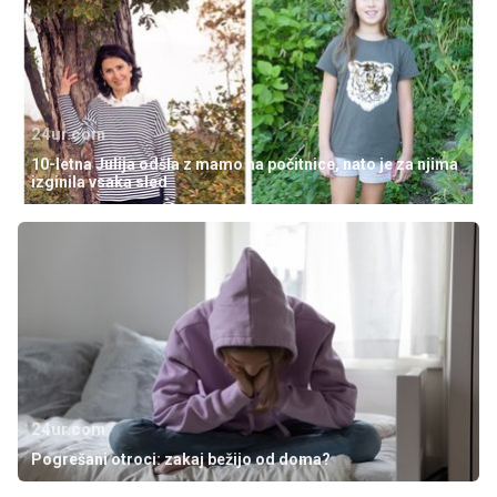
24ur.com
10-letna Julija odšla z mamo na počitnice, nato je za njima
izginila vsaka sled
24ur.com
Pogrešani otroci: zakaj bežijo od doma?