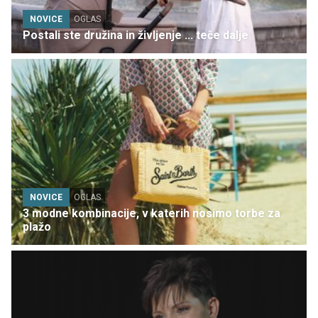
NOVICE
OGLAS
Postali ste družina in življenje ... teče dalje
NOVICE
OGLAS
3 modne kombinacije, v katerih nosimo torbe za
plažo