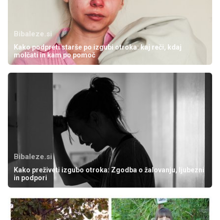
Bibaleze.si
Kako podpreti starše po izgubi otroka: kaj reči, kdaj
molčati in kam po pomoč
Bibaleze.si
Kako preživeti izgubo otroka: Zgodba o žalovanju, ljubezni
in podpori