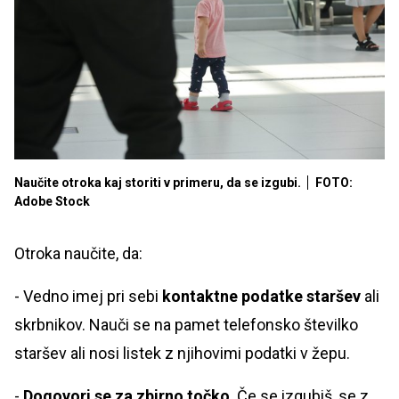
Naučite otroka kaj storiti v primeru, da se izgubi.
FOTO:
Adobe Stock
Otroka naučite, da:
- Vedno imej pri sebi
kontaktne podatke staršev
ali
skrbnikov. Nauči se na pamet telefonsko številko
staršev ali nosi listek z njihovimi podatki v žepu.
-
Dogovori se za zbirno točko
. Če se izgubiš, se z