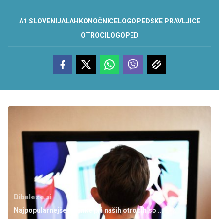
A1 SLOVENIJA
LAHKONOČNICE
LOGOPEDSKE PRAVLJICE
OTROCI
LOGOPED
Bibaleze.si
Najpopularnejše risanke pri naših otrocih so ...