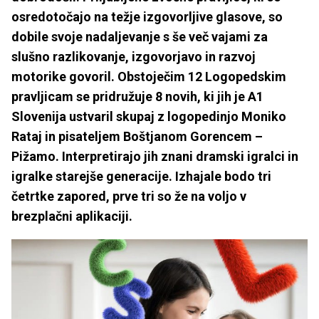
osredotočajo na težje izgovorljive glasove, so
dobile svoje nadaljevanje s še več vajami za
slušno razlikovanje, izgovorjavo in razvoj
motorike govoril. Obstoječim 12 Logopedskim
pravljicam se pridružuje 8 novih, ki jih je A1
Slovenija ustvaril skupaj z logopedinjo Moniko
Rataj in pisateljem Boštjanom Gorencem –
Pižamo. Interpretirajo jih znani dramski igralci in
igralke starejše generacije. Izhajale bodo tri
četrtke zapored, prve tri so že na voljo v
brezplačni aplikaciji.