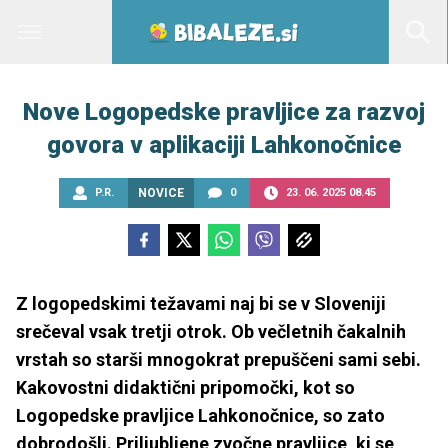
Nove Logopedske pravljice za razvoj
govora v aplikaciji Lahkonočnice
P.R.
NOVICE
0
23. 06. 2025 08.45
Z logopedskimi težavami naj bi se v Sloveniji
srečeval vsak tretji otrok. Ob večletnih čakalnih
vrstah so starši mnogokrat prepuščeni sami sebi.
Kakovostni didaktični pripomočki, kot so
Logopedske pravljice Lahkonočnice, so zato
dobrodošli. Priljubljene zvočne pravljice, ki se