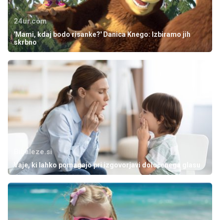
24ur.com
'Mami, kdaj bodo risanke?' Danica Knego: Izbiramo jih
skrbno
Bibaleze.si
Vaje, ki lahko pomagajo pri izgovorjavi določenega glasu