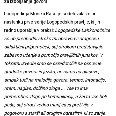
za izboljšanje govora.
Logopedinja Monika Rataj je sodelovala že pri
nastanku prve serije Logopedskih pravljic, ki jih
redno uporablja v praksi:
Logopedske Lahkonočnice
so ob predhodni strokovni obravnavi dragocen
didaktični pripomoček, saj otrokom predstavljajo
zabavno učenje s pomočjo pravljičnih junakov. V
tokratni izvedbi smo se osredotočili na osnovne
gradnike govora in jezika, ne samo na glasove,
ampak tudi na melodijo govora, tempo, intonacijo,
ritem, naglas, dolžino zloga ... Vse to ima
pomembno vlogo pri komunikaciji, a žal ta vse bolj
peša, saj otroci vedno manj časa preživijo v
pogovoru s starši ali drugimi odraslimi, ki so zanje