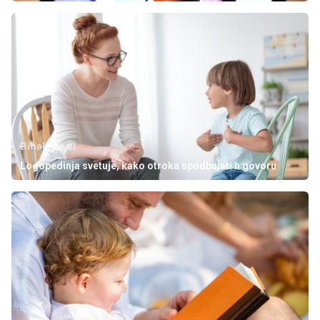
Bibaleze.si
Logopedinja svetuje, kako otroka spodbujati h govoru