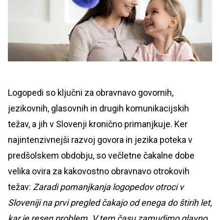
Logopedi so ključni za obravnavo govornih,
jezikovnih, glasovnih in drugih komunikacijskih
težav, a jih v Slovenji kronično primanjkuje. Ker
najintenzivnejši razvoj govora in jezika poteka v
predšolskem obdobju, so večletne čakalne dobe
velika ovira za kakovostno obravnavo otrokovih
težav:
Zaradi pomanjkanja logopedov otroci v
Sloveniji na prvi pregled čakajo od enega do štirih let,
kar je resen problem. V tem času zamudimo glavno