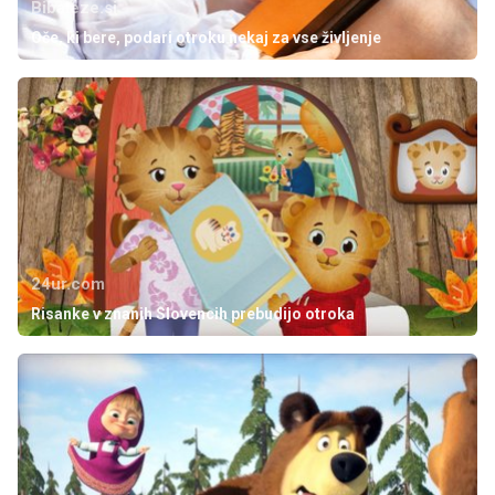
Bibaleze.si
Oče, ki bere, podari otroku nekaj za vse življenje
24ur.com
Risanke v znanih Slovencih prebudijo otroka