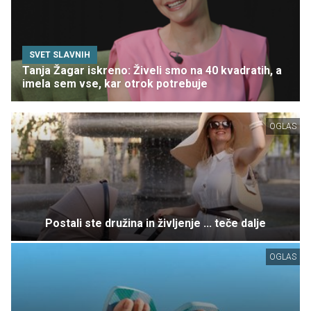
SVET SLAVNIH
Tanja Žagar iskreno: Živeli smo na 40 kvadratih, a
imela sem vse, kar otrok potrebuje
OGLAS
Postali ste družina in življenje ... teče dalje
OGLAS