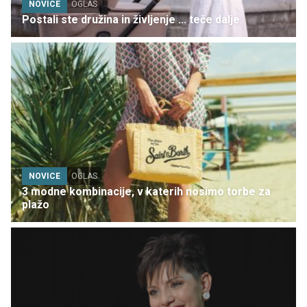
NOVICE
OGLAS
Postali ste družina in življenje ... teče dalje
NOVICE
OGLAS
3 modne kombinacije, v katerih nosimo torbe za
plažo