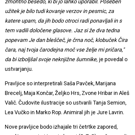
žmohtno besedo, ki bi jo lahko uporabil. Poseben
užitek je bilo tudi kovanje verzov in pesmic, za
katere upam, da jih bodo otroci radi ponavljali in s
tem vadili določene glasove. Jaz si že dva tedna
popevam Je dan bleščeč, je črna noč, klobuček Čira
čara, naj tvoja čarodejna moč vse želje mi pričara,"
da bi izboljšal svoje neknjižne šumnike,
je povedal o
ustvarjanju.
Pravljice so interpretirali Saša Pavček, Marijana
Brecelj, Maja Končar, Željko Hrs, Zvone Hribar in Aleš
Valič. Čudovite ilustracije so ustvarili Tanja Semion,
Lea Vučko in Marko Rop. Animiral jih je Jure Lavrin.
Nove pravljice bodo izhajale tri četrtke zapored,