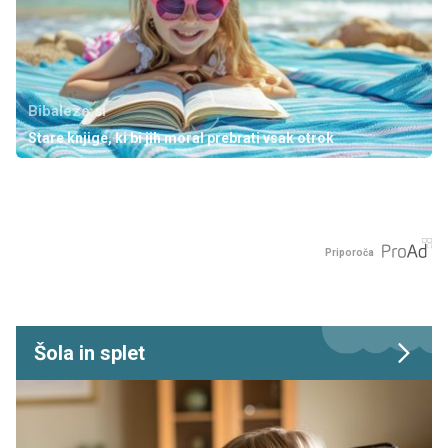
Bibaleze.si
Stare knjige, ki bi jih moral prebrati vsak otrok
Priporoča
Šola in splet