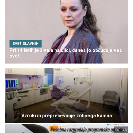
SVET SLAVNIH
Pri 14 letih je živela na ulici, danes jo občuduje ves
svet
Vzroki in preprečevanje zobnega kamna
OGLAS