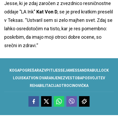
Jesse, ki je zdaj zaročen z zvezdnico resničnostne
oddaje "LA Ink"
Kat Von D
, se je pred kratkim preselil
v Teksas. “Ustvaril sem si zelo majhen svet. Zdaj se
lahko osredotočim na tisto, kar je res pomembno:
poskrbim, da imajo moji otroci dobre ocene, so
srečni in zdravi.“
KOGA
POGREŠA
RAZVPITI
JESSE
JAMES
SANDRA
BULLOCK
LOUIS
KAT
VON D
VARANJE
NEZVESTOBA
POSVOJITEV
REHABILITACIJA
OTROCI
NOVIČKA