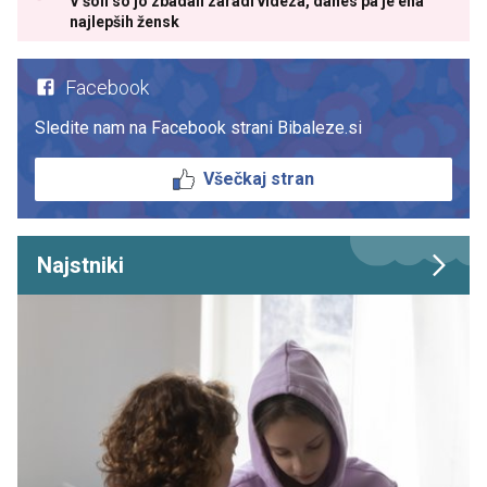
V šoli so jo zbadali zaradi videza, danes pa je ena
najlepših žensk
Facebook
Sledite nam na Facebook strani Bibaleze.si
Všečkaj stran
Najstniki