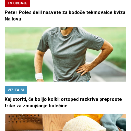
TV ODDAJE
Peter Poles delil nasvete za bodoče tekmovalce kviza
Na lovu
VIZITA.SI
Kaj storiti, če bolijo kolki: ortoped razkriva preproste
trike za zmanjšanje bolečine