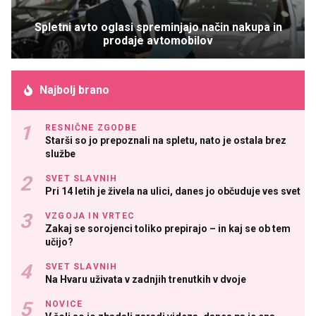
Spletni avto oglasi spreminjajo način nakupa in
prodaje avtomobilov
Najbolj brano
RESNIČNE ZGODBE
Starši so jo prepoznali na spletu, nato je ostala brez
službe
SVET SLAVNIH
Pri 14 letih je živela na ulici, danes jo občuduje ves svet
VZGOJA IN VRTEC
Zakaj se sorojenci toliko prepirajo – in kaj se ob tem
učijo?
SVET SLAVNIH
Na Hvaru uživata v zadnjih trenutkih v dvoje
NOVICE