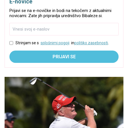
E-novice
Prijavi se na e-novičke in bodi na tekočem z aktualnimi
novicami. Zate jih pripravlja uredništvo Bibaleze.si.
Strinjam se s
splošnimi pogoji
in
politiko zasebnosti
.
PRIJAVI SE