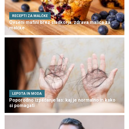
RECEPTI ZA MALČKE
Ovseni mafini brez sladkorja: zdrava malica za
malčke
LEPOTA IN MODA
Poporodno izpadanje las: kaj je normalno in kako
si pomagati