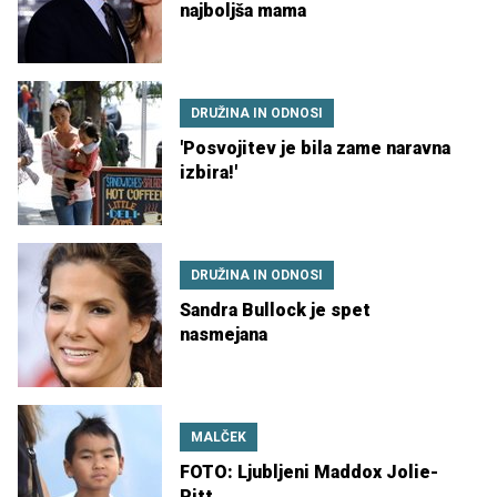
najboljša mama
DRUŽINA IN ODNOSI
'Posvojitev je bila zame naravna
izbira!'
DRUŽINA IN ODNOSI
Sandra Bullock je spet
nasmejana
MALČEK
FOTO: Ljubljeni Maddox Jolie-
Pitt