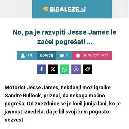
No, pa je razvpiti Jesse James le
začel pogrešati ...
J.G.
NOVICE
0
04. 05. 2011 06.13
Motorist Jesse James, nekdanji mož igralke
Sandre Bullock, priznal, da nekoga močno
pogreša. Od zvezdnice se je ločil junija lani, ko je
javnost izvedela, da je bil svoji ženi pogosto
nezvest.