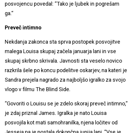
posvojencu povedal: “Tako je ljubek in pogrešam
ga.“
Preveč intimno
Nekdanja zakonca sta sprva postopek posvojitve
malega Louisa skupaj začela januarja lani in vse
skupaj skrbno skrivala. Javnosti sta veselo novico
razkrila šele po koncu podelitve oskarjev, na kateri je
Sandra prejela nagrado za najboljšo igralko za svojo
vlogo v filmu The Blind Side.
“Govoriti o Louisu se je zdelo skoraj preveč intimno,“
je zdaj priznal James. Igralka je nato Louisa
posvojila kot mati samohranilka, njena ločitev od
Jesseja pa je postala dokončna junija lani. “Vse je