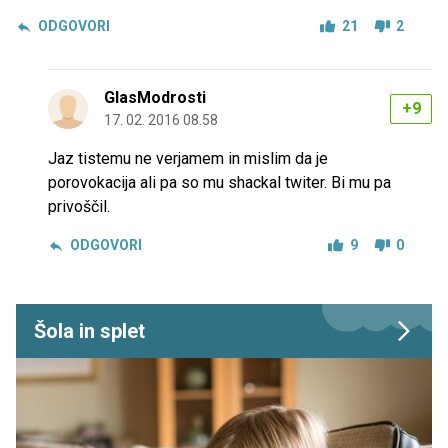
ODGOVORI
21
2
GlasModrosti
+9
17. 02. 2016 08.58
Jaz tistemu ne verjamem in mislim da je
porovokacija ali pa so mu shackal twiter. Bi mu pa
privoščil.
ODGOVORI
9
0
Šola in splet