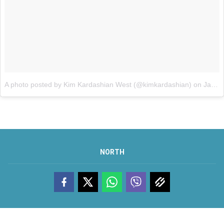
A photo posted by Kim Kardashian West (@kimkardashian)
on
Jan 28, 2016 at 10:27pm PST
NORTH