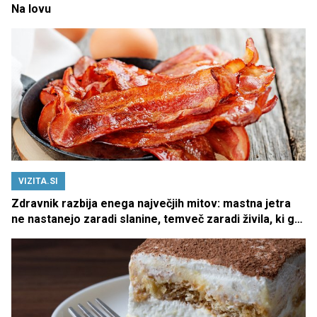
Na lovu
VIZITA.SI
Zdravnik razbija enega največjih mitov: mastna jetra
ne nastanejo zaradi slanine, temveč zaradi živila, ki ga
imamo vsi radi