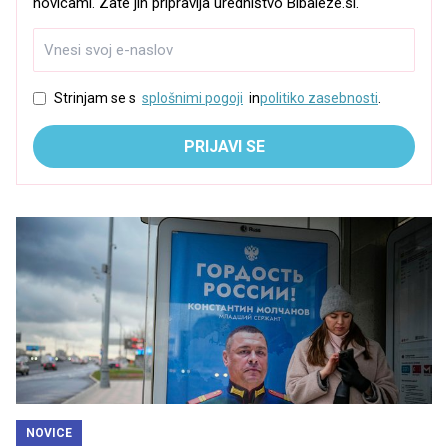
novicami. Zate jih pripravlja uredništvo Bibaleze.si.
Strinjam se s
splošnimi pogoji
in
politiko zasebnosti
.
PRIJAVI SE
NOVICE