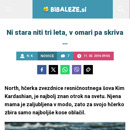
Ni stara niti tri leta, v omari pa skriva
…
N. K.
NOVICE
7
11. 02. 2016 09.56
North, hčerka zvezdnice resničnostnega šova Kim
Kardashian, je najbolj znan otrok na svetu. Njena
mama je zaljubljena v modo, zato za svojo hčerko
zbira samo najboljše kose oblačil.