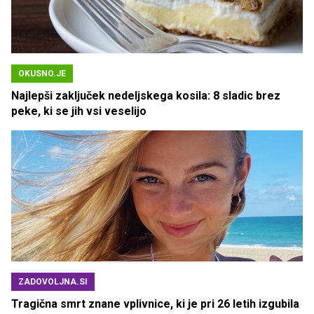
OKUSNO.JE
Najlepši zaključek nedeljskega kosila: 8 sladic brez
peke, ki se jih vsi veselijo
ZADOVOLJNA.SI
Tragična smrt znane vplivnice, ki je pri 26 letih izgubila