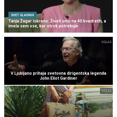
SVET SLAVNIH
Tanja Žagar iskreno: Živeli smo na 40 kvadratih, a
imela sem vse, kar otrok potrebuje
OGLAS
V Ljubljano prihaja svetovna dirigentska legenda
John Eliot Gardiner
OGLAS