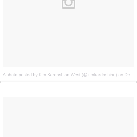
A photo posted by Kim Kardashian West (@kimkardashian)
on
Dec 30, 2015 at 12:01am PST