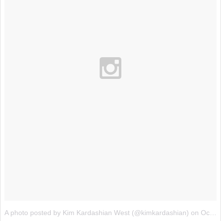
A photo posted by Kim Kardashian West (@kimkardashian)
on
Oct 28, 2015 at 5:55pm PDT