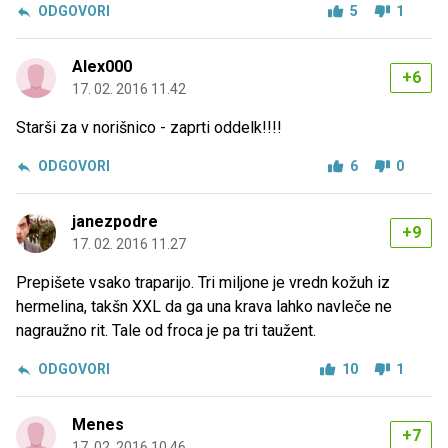
ODGOVORI
5
1
Alex000
+6
17. 02. 2016 11.42
Starši za v norišnico - zaprti oddelk!!!!
ODGOVORI
6
0
janezpodre
+9
17. 02. 2016 11.27
Prepišete vsako traparijo. Tri miljone je vredn kožuh iz
hermelina, takšn XXL da ga una krava lahko navleče ne
nagraužno rit. Tale od froca je pa tri taužent.
ODGOVORI
10
1
Menes
+7
17. 02. 2016 10.46