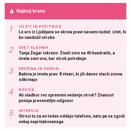
Najbolj brano
IZLETI IN POČITNICE
Le uro iz Ljubljane se skriva pravi naravni čudež: izlet, ki
bo navdušil otroke
SVET SLAVNIH
Tanja Žagar iskreno: Živeli smo na 40 kvadratih, a
imela sem vse, kar otrok potrebuje
DRUŽINA IN ODNOSI
Babica je imela prav: 8 stvari, ki jih danes starši znova
odkrivajo
NOVICE
Ali sladkor res spremeni vedenje otrok? Znanost
ponuja presenetljiv odgovor
INTERVJU
Otroci tu za en teden oddajo telefone, nato pa se zgodi
nekaj nepričakovanega