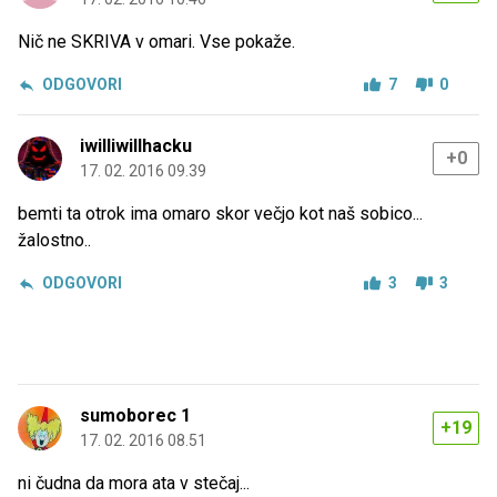
Nič ne SKRIVA v omari. Vse pokaže.
ODGOVORI
7
0
iwilliwillhacku
+0
17. 02. 2016 09.39
bemti ta otrok ima omaro skor večjo kot naš sobico...
žalostno..
ODGOVORI
3
3
sumoborec 1
+19
17. 02. 2016 08.51
ni čudna da mora ata v stečaj...