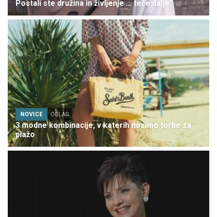
Postali ste družina in življenje ... teče dalje
NOVICE
OGLAS
3 modne kombinacije, v katerih nosimo torbe za
plažo