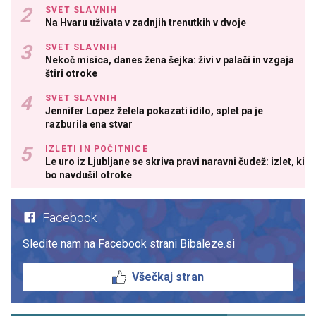
SVET SLAVNIH
Na Hvaru uživata v zadnjih trenutkih v dvoje
SVET SLAVNIH
Nekoč misica, danes žena šejka: živi v palači in vzgaja
štiri otroke
SVET SLAVNIH
Jennifer Lopez želela pokazati idilo, splet pa je
razburila ena stvar
IZLETI IN POČITNICE
Le uro iz Ljubljane se skriva pravi naravni čudež: izlet, ki
bo navdušil otroke
Facebook
Sledite nam na Facebook strani Bibaleze.si
Všečkaj stran