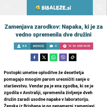
Zamenjava zarodkov: Napaka, ki je za
vedno spremenila dve družini
B.R.
NOVICE
0
15. 04. 2025 04.00
Postopki umetne oploditve že desetletja
pomagajo mnogim parom uresničiti sanje o
starševstvu. Vendar pa je ena zgodba, ki se je
zgodila v Avstraliji, spremenila življenje dveh
družin zaradi usodne napake v laboratoriju.
Ženska iz Brisbana je po nenamerni zamenjavi