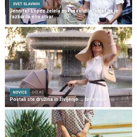
SVET SLAVNIH
Jennifer Lopez želela pokazati idilo, splet pa je
razburila ena stvar
NOVICE
OGLAS
Postali ste družina in življenje ... teče dalje