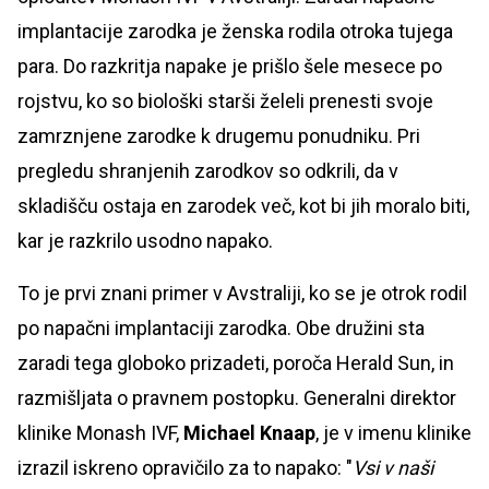
implantacije zarodka je ženska rodila otroka tujega
para. Do razkritja napake je prišlo šele mesece po
rojstvu, ko so biološki starši želeli prenesti svoje
zamrznjene zarodke k drugemu ponudniku. Pri
pregledu shranjenih zarodkov so odkrili, da v
skladišču ostaja en zarodek več, kot bi jih moralo biti,
kar je razkrilo usodno napako.
To je prvi znani primer v Avstraliji, ko se je otrok rodil
po napačni implantaciji zarodka. Obe družini sta
zaradi tega globoko prizadeti, poroča Herald Sun, in
razmišljata o pravnem postopku. Generalni direktor
klinike Monash IVF,
Michael Knaap
, je v imenu klinike
izrazil iskreno opravičilo za to napako: "
Vsi v naši