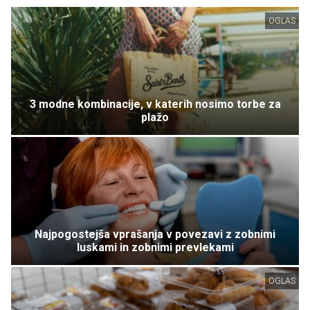
OGLAS
3 modne kombinacije, v katerih nosimo torbe za
plažo
Najpogostejša vprašanja v povezavi z zobnimi
luskami in zobnimi prevlekami
OGLAS