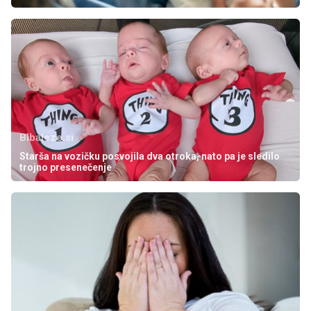
Bibaleze.si
Starša na vozičku posvojila dva otroka, nato pa je sledilo
trojno presenečenje