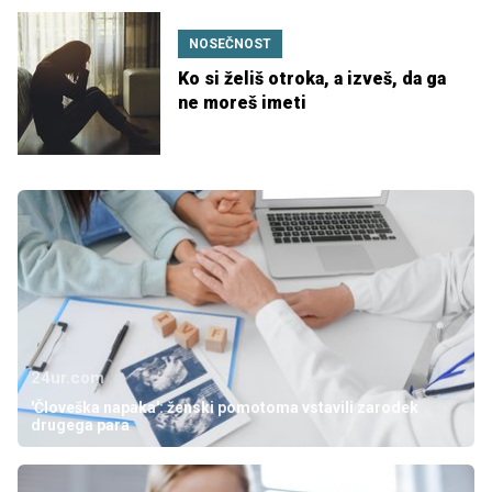
NOSEČNOST
Ko si želiš otroka, a izveš, da ga
ne moreš imeti
24ur.com
'Človeška napaka': ženski pomotoma vstavili zarodek
drugega para