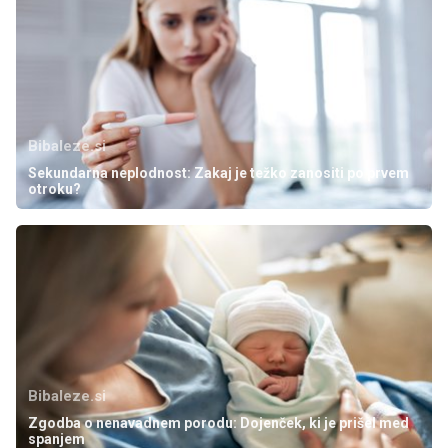
Bibaleze.si
Sekundarna neplodnost: Zakaj je težko zanositi po prvem
otroku?
Bibaleze.si
Zgodba o nenavadnem porodu: Dojenček, ki je prišel med
spanjem