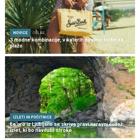
NOVICE
OGLAS
3 modne kombinacije, v katerih nosimo torbe za
plažo
IZLETI IN POČITNICE
Le uro iz Ljubljane se skriva pravi naravni čudež:
izlet, ki bo navdušil otroke