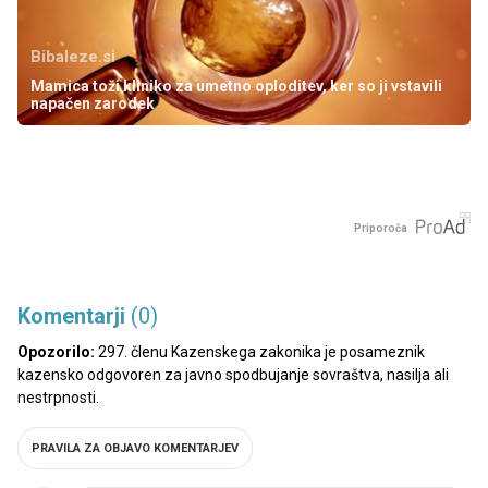
Bibaleze.si
Mamica toži kliniko za umetno oploditev, ker so ji vstavili
napačen zarodek
Priporoča
Komentarji
(0)
Opozorilo:
297. členu Kazenskega zakonika je posameznik
kazensko odgovoren za javno spodbujanje sovraštva, nasilja ali
nestrpnosti.
PRAVILA ZA OBJAVO KOMENTARJEV