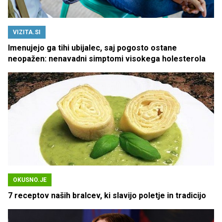
VIZITA.SI
Imenujejo ga tihi ubijalec, saj pogosto ostane
neopažen: nenavadni simptomi visokega holesterola
OKUSNO.JE
7 receptov naših bralcev, ki slavijo poletje in tradicijo