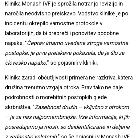
Klinika Monash IVF je sprožila notranjo revizijo in
naročila neodvisno preiskavo. Vodstvo klinike je po
incidentu okrepilo varnostne protokole v
laboratorijih, da bi preprečili ponovitev podobne
napake. "
Čeprav imamo uvedene stroge varnostne
postopke, je prva preiskava pokazala, da je šlo za
človeško napako,
" so pojasnili v kliniki.
Klinika zaradi občutljivosti primera ne razkriva, katera
družina trenutno vzgaja otroka. Prav tako ne daje
podrobnosti o morebitnih postopkih glede
skrbništva. "
Zasebnost družin – vključno z otrokom
– je za nas najpomembnejša. Vse informacije, ki jih
posredujemo javnosti, so deidentificirane in deljene
z vednostjo vpletenih,
" so še pojasnili v Monash IVF.