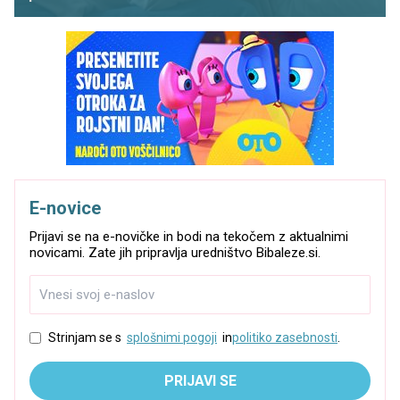
E-novice
Prijavi se na e-novičke in bodi na tekočem z aktualnimi
novicami. Zate jih pripravlja uredništvo Bibaleze.si.
Strinjam se s
splošnimi pogoji
in
politiko zasebnosti
.
PRIJAVI SE