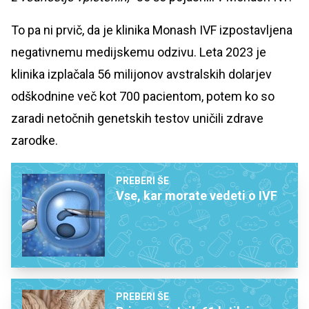
To pa ni prvič, da je klinika Monash IVF izpostavljena
negativnemu medijskemu odzivu. Leta 2023 je
klinika izplačala 56 milijonov avstralskih dolarjev
odškodnine več kot 700 pacientom, potem ko so
zaradi netočnih genetskih testov uničili zdrave
zarodke.
PREBERI ŠE
Vse, kar morate vedeti o IVF
PREBERI ŠE