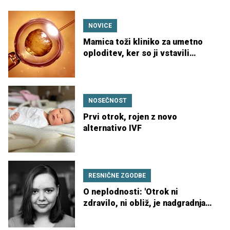
NOVICE
Mamica toži kliniko za umetno
oploditev, ker so ji vstavili
napačen zarodek
NOSEČNOST
Prvi otrok, rojen z novo
alternativo IVF
RESNIČNE ZGODBE
O neplodnosti: 'Otrok ni
zdravilo, ni obliž, je nadgradnja
in obogatitev tistega, kar že
imata'