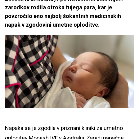
zarodkov rodila otroka tujega para, kar je
povzročilo eno najbolj šokantnih medicinskih
napak v zgodovini umetne oploditve.
Napaka se je zgodila v priznani kliniki za umetno
oploditev Monash IVF v Avstraliji. Zaradi napačne