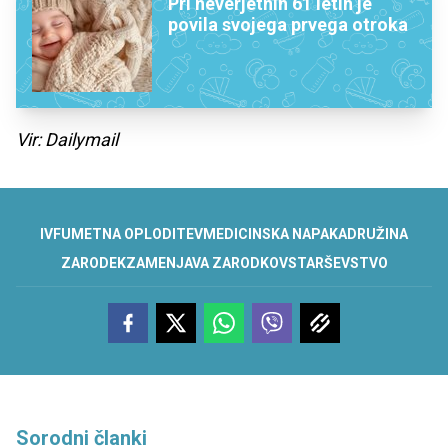
Pri neverjetnih 61 letih je
povila svojega prvega otroka
Vir: Dailymail
IVF
UMETNA OPLODITEV
MEDICINSKA NAPAKA
DRUŽINA
ZARODEK
ZAMENJAVA ZARODKOV
STARŠEVSTVO
Sorodni članki