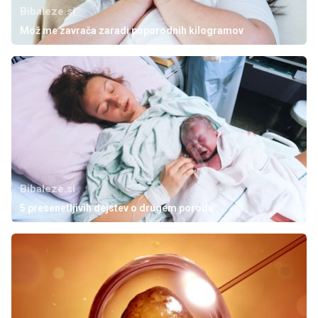
Bibaleze.si
Mož me zavrača zaradi poporodnih kilogramov
Bibaleze.si
5 presenetljivih dejstev o drugem porodu