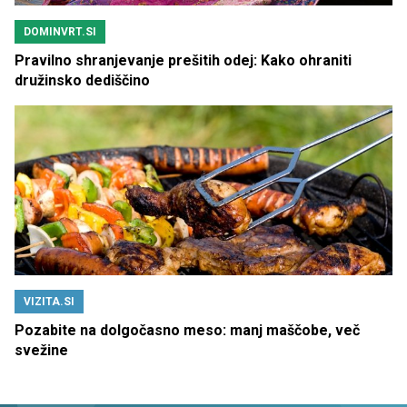
DOMINVRT.SI
Pravilno shranjevanje prešitih odej: Kako ohraniti
družinsko dediščino
VIZITA.SI
Pozabite na dolgočasno meso: manj maščobe, več
svežine