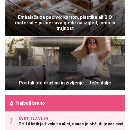
Embalaža za pecivo: karton, plastika ali BIO
material – primerjava glede na izgled, ceno in
trajnost
OGLAS
Postali ste družina in življenje ... teče dalje
Najbolj brano
SVET SLAVNIH
Pri 14 letih je živela na ulici, danes jo občuduje ves svet