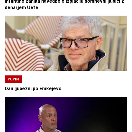
Infantino zanika navedbe o izplačilu domnevni ljubici z
denarjem Uefe
POPIN
Dan ljubezni po Emkejevo