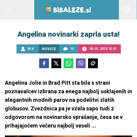
Angelina novinarki zaprla usta!
M.K.
NOVICE
10
18. 01. 2012 15.01
Angelina Jolie in Brad Pitt sta bila s strani
poznavalcev izbrana za enega najbolj usklajenih in
elegantnih modnih parov na podelitvi zlatih
globusov. Zvezdnica pa je vzela sapo tudi z
odgovorom na novinarsko vprašanje, česa se v
prihajajočem večeru najbolj veseli ...