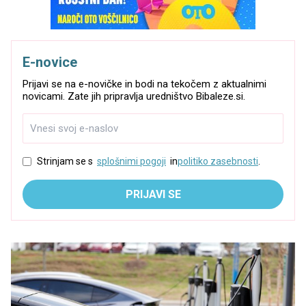
E-novice
Prijavi se na e-novičke in bodi na tekočem z aktualnimi
novicami. Zate jih pripravlja uredništvo Bibaleze.si.
Strinjam se s
splošnimi pogoji
in
politiko zasebnosti
.
PRIJAVI SE