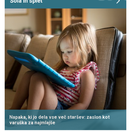
Šola in splet
Napaka, ki jo dela vse več staršev: zaslon kot
varuška za najmlajše