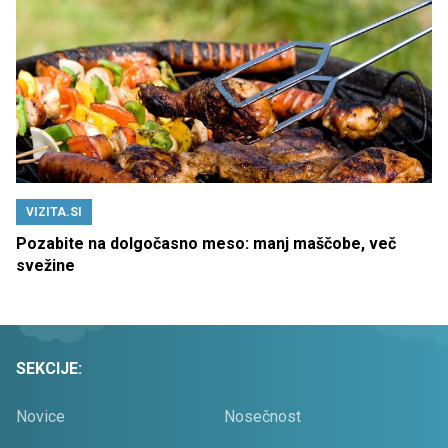
VIZITA.SI
Pozabite na dolgočasno meso: manj maščobe, več
svežine
SEKCIJE:
Novice
Nosečnost