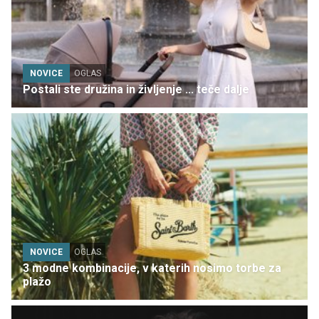
NOVICE
OGLAS
Postali ste družina in življenje ... teče dalje
NOVICE
OGLAS
3 modne kombinacije, v katerih nosimo torbe za
plažo