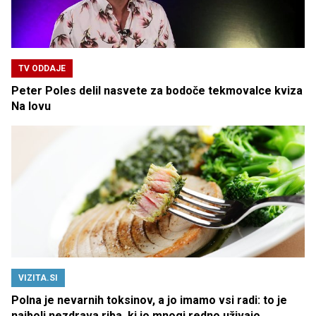
TV ODDAJE
Peter Poles delil nasvete za bodoče tekmovalce kviza
Na lovu
VIZITA.SI
Polna je nevarnih toksinov, a jo imamo vsi radi: to je
najbolj nezdrava riba, ki jo mnogi redno uživajo