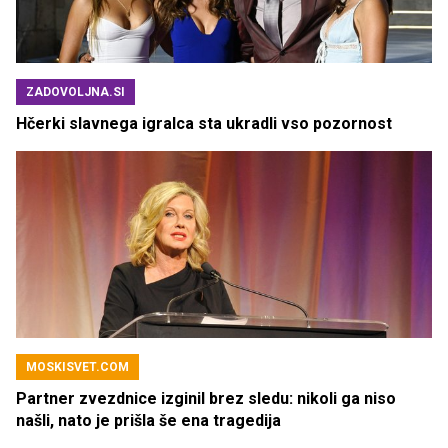
ZADOVOLJNA.SI
Hčerki slavnega igralca sta ukradli vso pozornost
MOSKISVET.COM
Partner zvezdnice izginil brez sledu: nikoli ga niso
našli, nato je prišla še ena tragedija