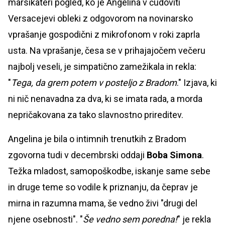
marsikateri pogled, ko je Angelina v čudoviti
Versacejevi obleki z odgovorom na novinarsko
vprašanje gospodični z mikrofonom v roki zaprla
usta. Na vprašanje, česa se v prihajajočem večeru
najbolj veseli, je simpatično zamežikala in rekla:
"
Tega, da grem potem v posteljo z Bradom
." Izjava, ki
ni nič nenavadna za dva, ki se imata rada, a morda
nepričakovana za tako slavnostno prireditev.
Angelina je bila o intimnih trenutkih z Bradom
zgovorna tudi v decembrski oddaji
Boba Simona
.
Težka mladost, samopoškodbe, iskanje same sebe
in druge teme so vodile k priznanju, da čeprav je
mirna in razumna mama, še vedno živi "drugi del
njene osebnosti". "
Še vedno sem poredna!
" je rekla