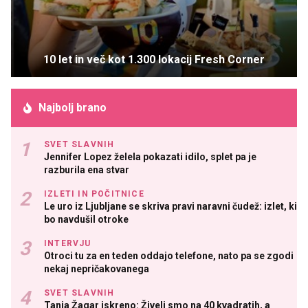
10 let in več kot 1.300 lokacij Fresh Corner
Najbolj brano
SVET SLAVNIH
Jennifer Lopez želela pokazati idilo, splet pa je
razburila ena stvar
IZLETI IN POČITNICE
Le uro iz Ljubljane se skriva pravi naravni čudež: izlet, ki
bo navdušil otroke
INTERVJU
Otroci tu za en teden oddajo telefone, nato pa se zgodi
nekaj nepričakovanega
SVET SLAVNIH
Tanja Žagar iskreno: Živeli smo na 40 kvadratih, a