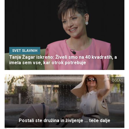
SVET SLAVNIH
Tanja Žagar iskreno: Živeli smo na 40 kvadratih, a
imela sem vse, kar otrok potrebuje
OGLAS
Postali ste družina in življenje ... teče dalje