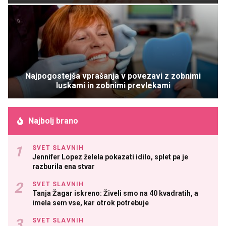
Najpogostejša vprašanja v povezavi z zobnimi
luskami in zobnimi prevlekami
Najbolj brano
SVET SLAVNIH
Jennifer Lopez želela pokazati idilo, splet pa je
razburila ena stvar
SVET SLAVNIH
Tanja Žagar iskreno: Živeli smo na 40 kvadratih, a
imela sem vse, kar otrok potrebuje
SVET SLAVNIH