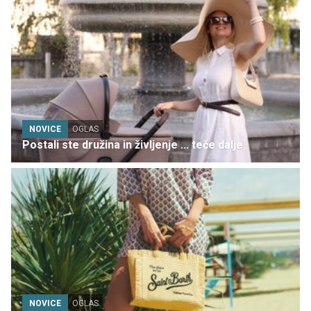
NOVICE
OGLAS
Postali ste družina in življenje ... teče dalje
NOVICE
OGLAS