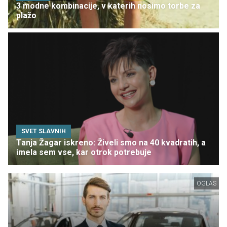
3 modne kombinacije, v katerih nosimo torbe za
plažo
SVET SLAVNIH
Tanja Žagar iskreno: Živeli smo na 40 kvadratih, a
imela sem vse, kar otrok potrebuje
OGLAS