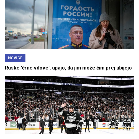
NOVICE
Ruske 'črne vdove': upajo, da jim može čim prej ubijejo