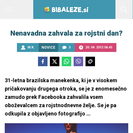
Nenavadna zahvala za rojstni dan?
M.K.
NOVICE
3
20. 04. 2012 06.43
31-letna brazilska manekenka, ki je v visokem
pričakovanju drugega otroka, se je z enomesečno
zamudo prek Facebooka zahvalila vsem
oboževalcem za rojstnodnevne želje. Se je pa
odkupila z objavljeno fotografijo …