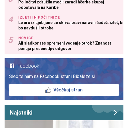
Po ločitvi združila moči: zaradi hčerke skupaj
odpotovala na Karibe
IZLETI IN POČITNICE
Le uro iz Ljubljane se skriva pravi naravni čudež: izlet, ki
bo navdušil otroke
NOVICE
Ali sladkor res spremeni vedenje otrok? Znanost
ponuja presenetljiv odgovor
Facebook
Sledite nam na Facebook strani Bibaleze.si
Všečkaj stran
Najstniki