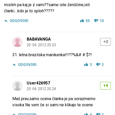
mislim pa kaj je z vami??same iste ženščine,isti
članki....kdo je to sploh?????
ODGOVORI
55
10
BABAVANGA
+0
20. 04. 2012 20.23
31. letna brazilska manikenka!!!??%&# # $?!
ODGOVORI
3
3
User426957
+4
20. 04. 2012 20.24
Maš prav,samo ocena članka je pa sorazmerno
visoka Ne vem če si sami ne klikajo te ocene
ODGOVORI
6
2