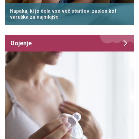
Napaka, ki jo dela vse več staršev: zaslon kot
varuška za najmlajše
Dojenje