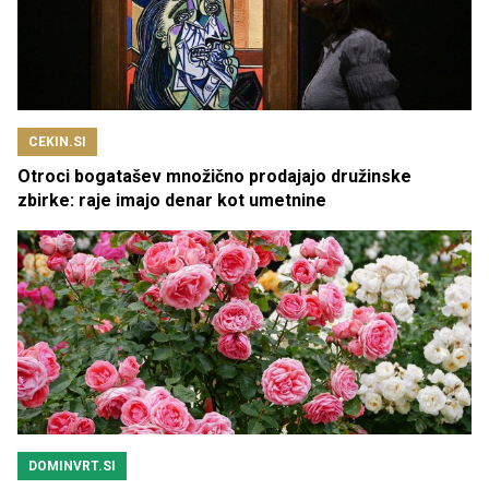
CEKIN.SI
Otroci bogatašev množično prodajajo družinske
zbirke: raje imajo denar kot umetnine
DOMINVRT.SI