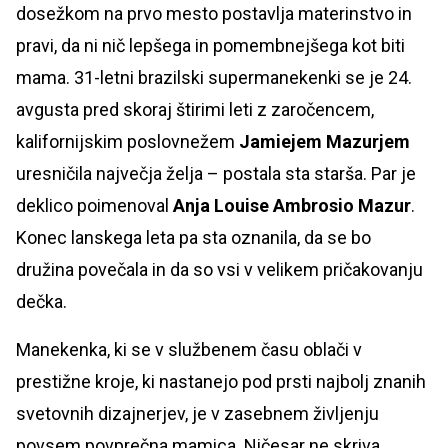
dosežkom na prvo mesto postavlja materinstvo in
pravi, da ni nič lepšega in pomembnejšega kot biti
mama. 31-letni brazilski supermanekenki se je 24.
avgusta pred skoraj štirimi leti z zaročencem,
kalifornijskim poslovnežem
Jamiejem Mazurjem
uresničila največja želja – postala sta starša. Par je
deklico poimenoval
Anja Louise Ambrosio Mazur
.
Konec lanskega leta pa sta oznanila, da se bo
družina povečala in da so vsi v velikem pričakovanju
dečka.
Manekenka, ki se v službenem času oblači v
prestižne kroje, ki nastanejo pod prsti najbolj znanih
svetovnih dizajnerjev, je v zasebnem življenju
povsem povprečna mamica. Ničesar ne skriva,