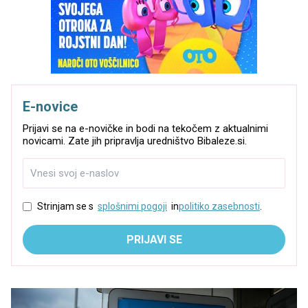
E-novice
Prijavi se na e-novičke in bodi na tekočem z aktualnimi
novicami. Zate jih pripravlja uredništvo Bibaleze.si.
Strinjam se s
splošnimi pogoji
in
politiko zasebnosti
.
PRIJAVI SE