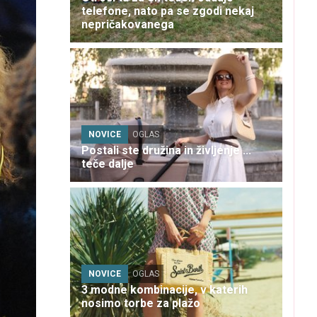
telefone, nato pa se zgodi nekaj
nepričakovanega
NOVICE
OGLAS
Postali ste družina in življenje ...
teče dalje
NOVICE
OGLAS
3 modne kombinacije, v katerih
nosimo torbe za plažo