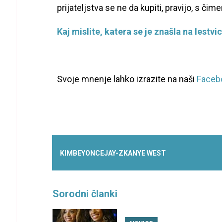
prijateljstva se ne da kupiti, pravijo, s č
Kaj mislite, katera se je znašla na lestv
Svoje mnenje lahko izrazite na naši
Facebo
KIM
BEYONCE
JAY-Z
KANYE WEST
Sorodni članki