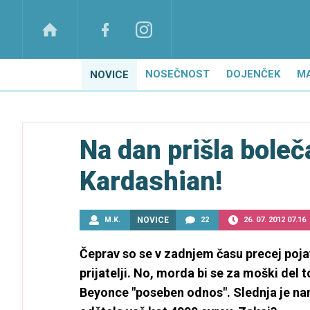
NOSEČNOST
DOJENČEK
M
NOVICE
Na dan prišla boleč
Kardashian!
M.K.
NOVICE
22
26. 07. 2012 07.16
Čeprav so se v zadnjem času precej pojavl
prijatelji. No, morda bi se za moški del
Beyonce "poseben odnos". Slednja je namr