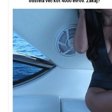
odštela več kot 4000 evrov. Zakaj?