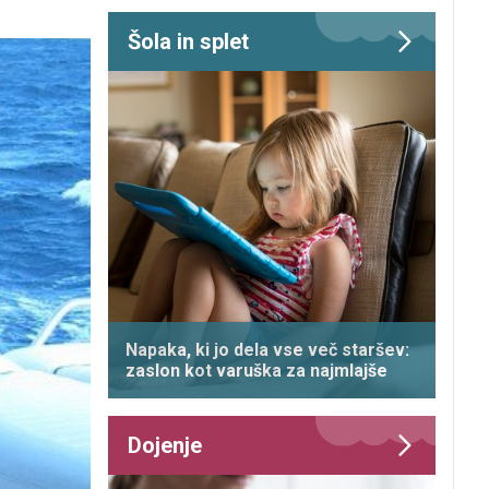
Šola in splet
Napaka, ki jo dela vse več staršev:
zaslon kot varuška za najmlajše
Dojenje