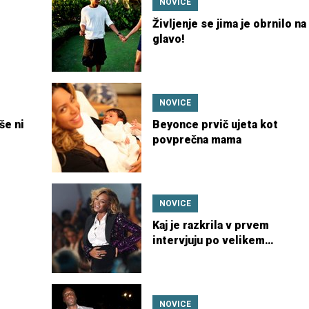
NOVICE
Življenje se jima je obrnilo na
glavo!
NOVICE
še ni
Beyonce prvič ujeta kot
povprečna mama
NOVICE
Kaj je razkrila v prvem
intervjuju po velikem
dogodku?
NOVICE