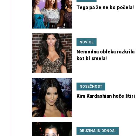
Tega pa že ne bo počela!
NOVICE
Nemodna obleka razkrila 
kot bi smela!
NOSEČNOST
Kim Kardashian hoče štiri
DRUŽINA IN ODNOSI