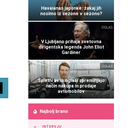
Havaianas japonke: zakaj jih
nosimo iz sezone v sezono?
OGLAS
V Ljubljano prihaja svetovna
dirigentska legenda John Eliot
Gardiner
OGLAS
Spletni avto oglasi spreminjajo
način nakupa in prodaje
avtomobilov
Najbolj brano
INTERVJU