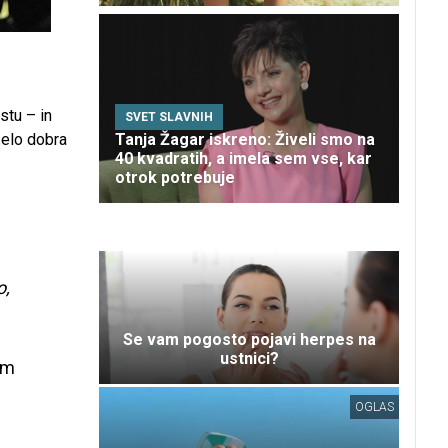
stu – in
SVET SLAVNIH
elo dobra
Tanja Žagar iskreno: Živeli smo na
40 kvadratih, a imela sem vse, kar
otrok potrebuje
m
o,
Se vam pogosto pojavi herpes na
ustnici?
im
OGLAS