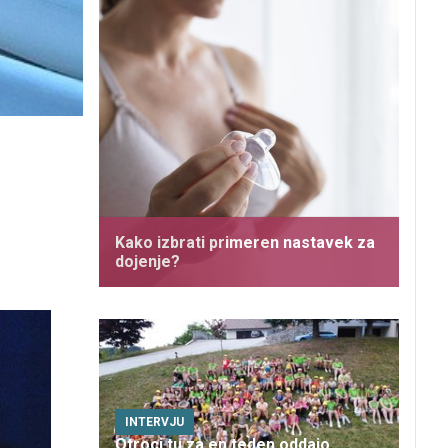
Kako izbrati primeren nastavek za
dojenje?
INTERVJU
Otroci tu za en teden oddajo