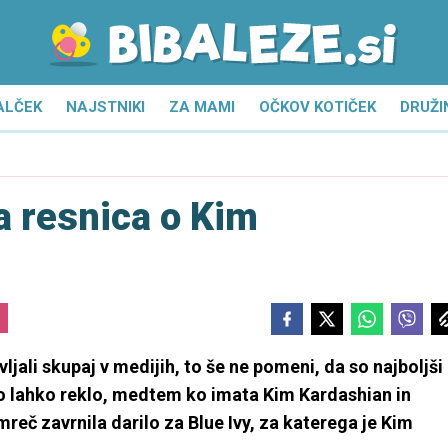
ALČEK
NAJSTNIKI
ZA MAMI
OČKOV KOTIČEK
DRUŽI
a resnica o Kim
jali skupaj v medijih, to še ne pomeni, da so najboljši
 to lahko reklo, medtem ko imata Kim Kardashian in
eč zavrnila darilo za Blue Ivy, za katerega je Kim