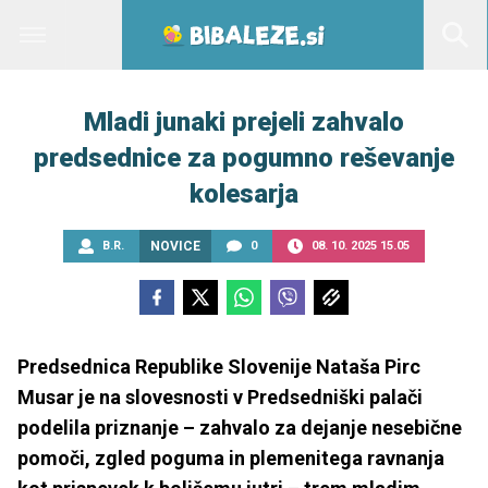
Mladi junaki prejeli zahvalo
predsednice za pogumno reševanje
kolesarja
B.R.
NOVICE
0
08. 10. 2025 15.05
Predsednica Republike Slovenije Nataša Pirc
Musar je na slovesnosti v Predsedniški palači
podelila priznanje – zahvalo za dejanje nesebične
pomoči, zgled poguma in plemenitega ravnanja