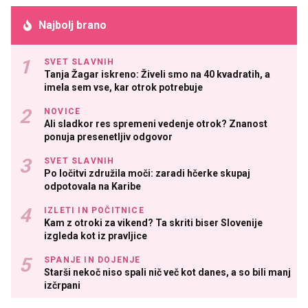
Najbolj brano
SVET SLAVNIH
Tanja Žagar iskreno: Živeli smo na 40 kvadratih, a
imela sem vse, kar otrok potrebuje
NOVICE
Ali sladkor res spremeni vedenje otrok? Znanost
ponuja presenetljiv odgovor
SVET SLAVNIH
Po ločitvi združila moči: zaradi hčerke skupaj
odpotovala na Karibe
IZLETI IN POČITNICE
Kam z otroki za vikend? Ta skriti biser Slovenije
izgleda kot iz pravljice
SPANJE IN DOJENJE
Starši nekoč niso spali nič več kot danes, a so bili manj
izčrpani