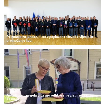
24ur.com
Priznanja za junake, ki so v poplavah reševali življenja in
premoženje ljudi
24ur.com
Anita Ogulin prejela državno odlikovanje zlati red za
zasluge