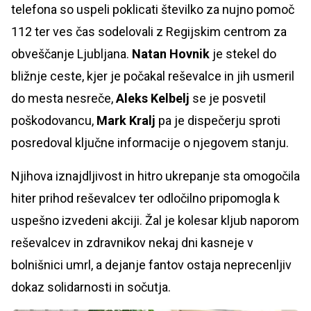
telefona so uspeli poklicati številko za nujno pomoč
112 ter ves čas sodelovali z Regijskim centrom za
obveščanje Ljubljana.
Natan Hovnik
je stekel do
bližnje ceste, kjer je počakal reševalce in jih usmeril
do mesta nesreče,
Aleks Kelbelj
se je posvetil
poškodovancu,
Mark Kralj
pa je dispečerju sproti
posredoval ključne informacije o njegovem stanju.
Njihova iznajdljivost in hitro ukrepanje sta omogočila
hiter prihod reševalcev ter odločilno pripomogla k
uspešno izvedeni akciji. Žal je kolesar kljub naporom
reševalcev in zdravnikov nekaj dni kasneje v
bolnišnici umrl, a dejanje fantov ostaja neprecenljiv
dokaz solidarnosti in sočutja.