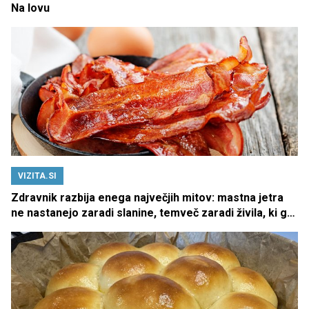
Na lovu
VIZITA.SI
Zdravnik razbija enega največjih mitov: mastna jetra
ne nastanejo zaradi slanine, temveč zaradi živila, ki ga
imamo vsi radi