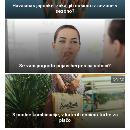
Havaianas japonke: zakaj jih nosimo iz sezone v
sezono?
Se vam pogosto pojavi herpes na ustnici?
OGLAS
3 modne kombinacije, v katerih nosimo torbe za
plažo