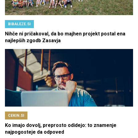
BIBALEZE.SI
Nihče ni pričakoval, da bo majhen projekt postal ena
najlepših zgodb Zasavja
CEKIN.SI
Ko imajo dovolj, preprosto odidejo: to znamenje
najpogosteje da odpoved