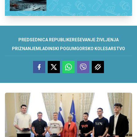
PREDSEDNICA REPUBLIKE
REŠEVANJE ŽIVLJENJA
PRIZNANJE
MLADINSKI POGUM
GORSKO KOLESARSTVO