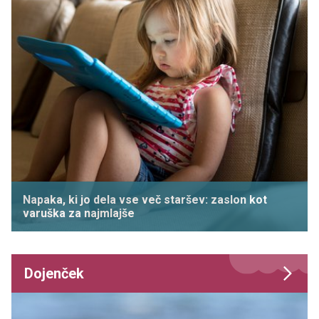
Napaka, ki jo dela vse več staršev: zaslon kot
varuška za najmlajše
Dojenček