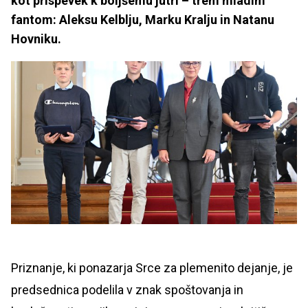
kot prispevek k boljšemu jutri – trem mladim
fantom: Aleksu Kelblju, Marku Kralju in Natanu
Hovniku.
Priznanje, ki ponazarja Srce za plemenito dejanje, je
predsednica podelila v znak spoštovanja in