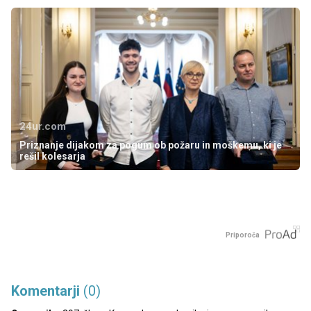
24ur.com
Priznanje dijakom za pogum ob požaru in moškemu, ki je
rešil kolesarja
Priporoča
Komentarji
(0)