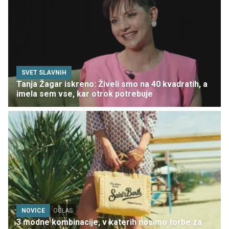
SVET SLAVNIH
Tanja Žagar iskreno: Živeli smo na 40 kvadratih, a
imela sem vse, kar otrok potrebuje
NOVICE
OGLAS
3 modne kombinacije, v katerih nosimo torbe za