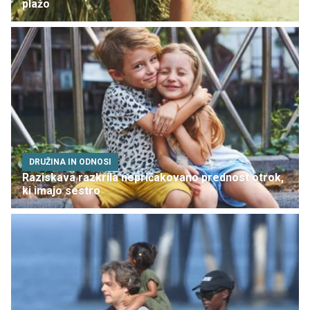
plažo
DRUŽINA IN ODNOSI
Raziskava razkrila nepričakovano prednost otrok,
ki imajo sestro