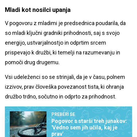
Mladi kot nosilci upanja
V pogovoru z mladimi je predsednica poudarila, da
so mladi ključni gradniki prihodnosti, saj s svojo
energijo, ustvarjalnostjo in odprtim srcem
prispevajo k družbi, ki temelji na razumevanju in
pomoči drug drugemu.
Vsi udeleženci so se strinjali, da je v času, polnem
izzivov, prav človeška povezanost tista, ki ohranja
družbo trdno, sočutno in odprto za prihodnost.
PREBERI ŠE
Pogovor s starši treh junakov:
'Vedno sem jih učila, kaj je
prav'