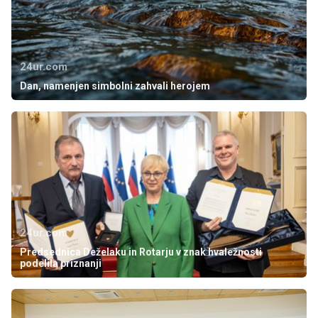
24ur.com
Dan, namenjen simbolni zahvali herojem
24ur.com
Predsednica Deželaku in Rotarju v znak hvaležnosti
podelila priznanji