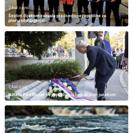
24ur.com
Šestim dijakom zahvala predsednice republike za
plemenito dejanje
24ur.com
Nataša Pirc Musar se je poklonila bazoviškim junakom