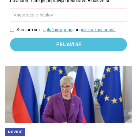
novicami. Zate jih pripravlja uredništvo Bibaleze.si.
Strinjam se s
splošnimi pogoji
in
politiko zasebnosti
.
PRIJAVI SE
NOVICE