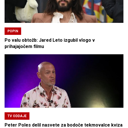
POPIN
Po valu obtožb: Jared Leto izgubil vlogo v
prihajajočem filmu
TV ODDAJE
Peter Poles delil nasvete za bodoče tekmovalce kviza