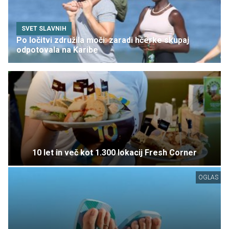
SVET SLAVNIH
Po ločitvi združila moči: zaradi hčerke skupaj
odpotovala na Karibe
10 let in več kot 1.300 lokacij Fresh Corner
OGLAS