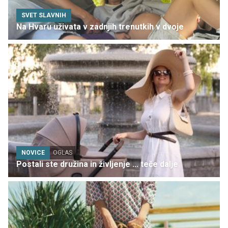
SVET SLAVNIH
Na Hvaru uživata v zadnjih trenutkih v dvoje
NOVICE
OGLAS
Postali ste družina in življenje ... teče dalje