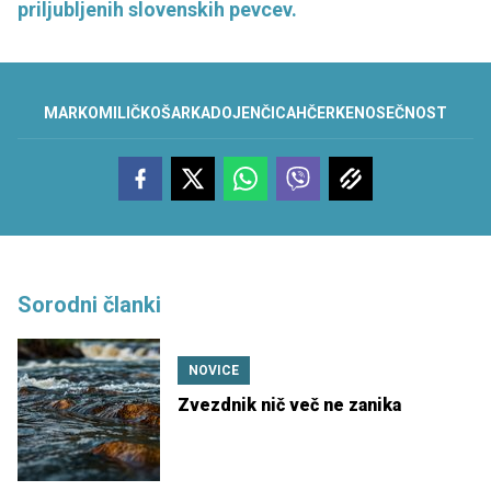
priljubljenih slovenskih pevcev.
MARKO
MILIČ
KOŠARKA
DOJENČICA
HČERKE
NOSEČNOST
Sorodni članki
NOVICE
Zvezdnik nič več ne zanika