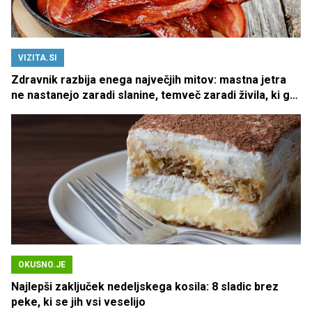
VIZITA.SI
Zdravnik razbija enega največjih mitov: mastna jetra
ne nastanejo zaradi slanine, temveč zaradi živila, ki ga
imamo vsi radi
OKUSNO.JE
Najlepši zaključek nedeljskega kosila: 8 sladic brez
peke, ki se jih vsi veselijo