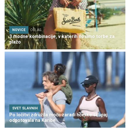
NOVICE
OGLAS
3 modne kombinacije, v katerih nosimo torbe za
plažo
SVET SLAVNIH
Po ločitvi združila moči: zaradi hčerke skupaj
odpotovala na Karibe