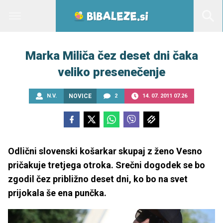
Marka Miliča čez deset dni čaka
veliko presenečenje
N.V.
NOVICE
2
14. 07. 2011 07.26
Odlični slovenski košarkar skupaj z ženo Vesno
pričakuje tretjega otroka. Srečni dogodek se bo
zgodil čez približno deset dni, ko bo na svet
prijokala še ena punčka.