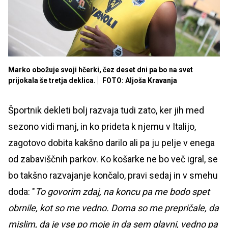
Marko obožuje svoji hčerki, čez deset dni pa bo na svet
prijokala še tretja deklica.
FOTO: Aljoša Kravanja
Športnik dekleti bolj razvaja tudi zato, ker jih med
sezono vidi manj, in ko prideta k njemu v Italijo,
zagotovo dobita kakšno darilo ali pa ju pelje v enega
od zabaviščnih parkov. Ko košarke ne bo več igral, se
bo takšno razvajanje končalo, pravi sedaj in v smehu
doda: "
To govorim zdaj, na koncu pa me bodo spet
obrnile, kot so me vedno. Doma so me prepričale, da
mislim, da je vse po moje in da sem glavni, vedno pa