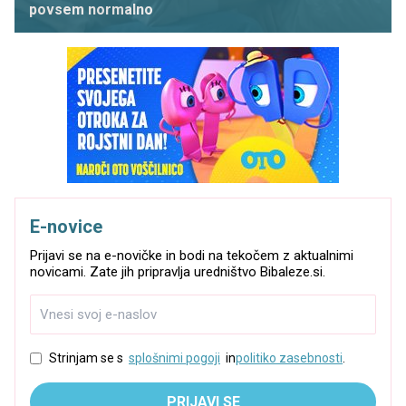
povsem normalno
E-novice
Prijavi se na e-novičke in bodi na tekočem z aktualnimi
novicami. Zate jih pripravlja uredništvo Bibaleze.si.
Strinjam se s
splošnimi pogoji
in
politiko zasebnosti
.
PRIJAVI SE