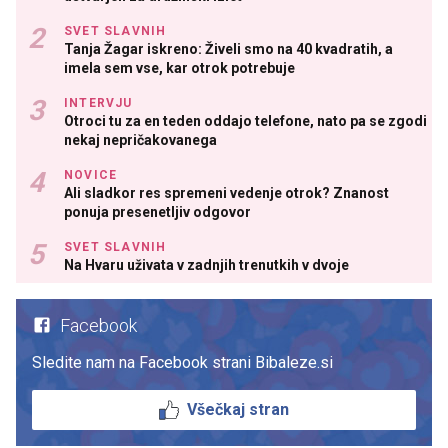
SVET SLAVNIH
Tanja Žagar iskreno: Živeli smo na 40 kvadratih, a
imela sem vse, kar otrok potrebuje
INTERVJU
Otroci tu za en teden oddajo telefone, nato pa se zgodi
nekaj nepričakovanega
NOVICE
Ali sladkor res spremeni vedenje otrok? Znanost
ponuja presenetljiv odgovor
SVET SLAVNIH
Na Hvaru uživata v zadnjih trenutkih v dvoje
Facebook
Sledite nam na Facebook strani Bibaleze.si
Všečkaj stran