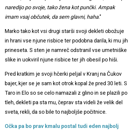
naredijo po svoje, tako žena kot punčki. Ampak
imam vsaj občutek, da sem glavni, haha
."
Marko tako kot vsi drugi starši svoji dekleti obožuje
in hrani vse njune risbice ter podobna darila, ki mu jih
prineseta. S sten je namreč odstranil vse umetniške
slike in uokviril njune risbice ter jih obesil po hiši.
Pred kratkim je svoji hčerki peljal v Kranj na Čukov
bajer, kjer se je sam kot otrok kopal že pred 30 leti. S
Taro in Elo so se celo namazali z glino in se plazili po
tleh, dekleti pa sta mu, čeprav sta videli že velik del
sveta, rekli, da so bile to najboljše počitnice.
Očka pa bo prav kmalu postal tudi eden najbolj