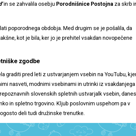
'
in se zahvalila osebju
Porodnišnice Postojna
za skrb i
 plati poporodnega obdobja. Med drugim se je pošalila, da
takšne, kot je bila, ker jo je prehitel vsakdan novopečene
etniške zgodbe
 graditi pred leti z ustvarjanjem vsebin na YouTubu, kje
imi nasveti, modnimi vsebinami in utrinki iz vsakdanjega
prepoznavnih slovenskih spletnih ustvarjalk vsebin, dane
mko in spletno trgovino. Kljub poslovnim uspehom pa v
gosto deli tudi družinske trenutke.