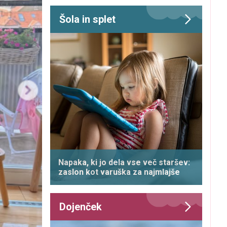
Šola in splet
Napaka, ki jo dela vse več staršev:
zaslon kot varuška za najmlajše
Dojenček