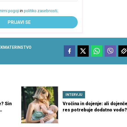
nimi pogoji
in
politiko zasebnosti
.
PRIJAVI SE
EK
MATERINSTVO
INTERVJU
e? Sin
Vročina in dojenje: ali dojenč
res potrebuje dodatno vodo?