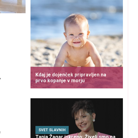
Kdaj je dojenček pripravljen na
prvo kopanje v morju
SVET SLAVNIH
e
Tanja Žagar iskreno: Živeli smo na