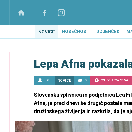
NOSEČNOST
DOJENČEK
M
NOVICE
Lepa Afna pokazal
L.G.
NOVICE
0
29. 06. 2026 13.54
Slovenska vplivnica in podjetnica Lea F
Afna, je pred dnevi še drugič postala mami
družinskega življenja in razkrila, da je n