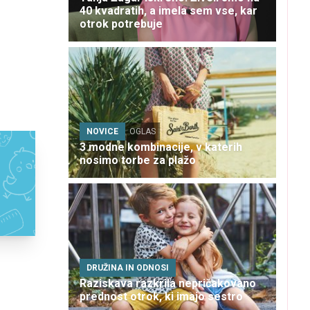
40 kvadratih, a imela sem vse, kar
otrok potrebuje
NOVICE
OGLAS
3 modne kombinacije, v katerih
nosimo torbe za plažo
DRUŽINA IN ODNOSI
Raziskava razkrila nepričakovano
prednost otrok, ki imajo sestro