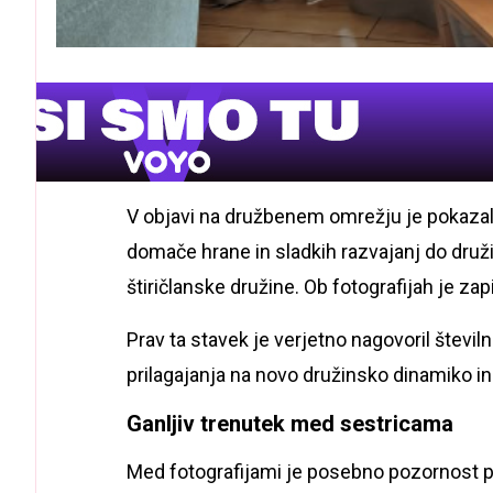
V objavi na družbenem omrežju je pokazala
domače hrane in sladkih razvajanj do druž
štiričlanske družine. Ob fotografijah je zap
Prav ta stavek je verjetno nagovoril števi
prilagajanja na novo družinsko dinamiko i
Ganljiv trenutek med sestricama
Med fotografijami je posebno pozornost prite