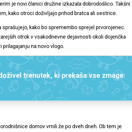
erim je novi članici družine izkazala dobrodošlico. Takšni
, kako otroci doživljajo prihod bratca ali sestrice.
oka sprašujejo, kako bo spremembo sprejel prvorojenec.
tarejših otrok v vsakodnevne dejavnosti okoli dojenčka
i prilagajanju na novo vlogo.
doživel trenutek, ki prekaša vse zmage:
 porodnišnice domov vrnili že po dveh dneh. Ob tem je