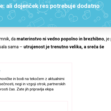
je: ali dojenček res potrebuje dodatno
omnik, da
materinstvo ni vedno popolno in brezhibno
, je
isala sama –
utrujenost je trenutno velika, a sreča še
e
e-novičke in bodi na tekočem z aktualnimi
sečnosti, negi in vzgoji otrok, partnerskih
rosti čas. Zate jih pripravlja ekipa