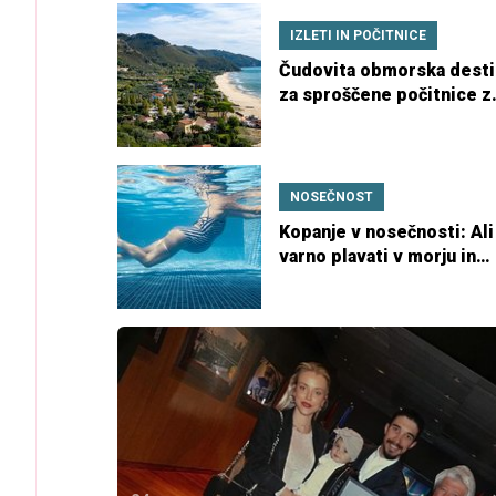
IZLETI IN POČITNICE
Čudovita obmorska desti
za sproščene počitnice z
otroki
NOSEČNOST
Kopanje v nosečnosti: Ali
varno plavati v morju in
bazenu?