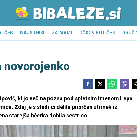
ALČEK
NAJSTNIKI
ZA MAMI
OČKOV KOTIČEK
DRUŽI
a novorojenko
ilipovič, ki jo večina pozna pod spletnim imenom Lepa
ca. Zdaj je s sledilci delila prisrčen utrinek iz
jena starejša hčerka dobila sestrico.