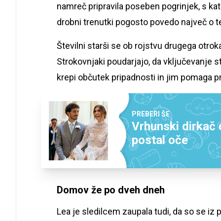
namreč pripravila poseben pogrinjek, s kat
drobni trenutki pogosto povedo največ o tem
Številni starši se ob rojstvu drugega otr
Strokovnjaki poudarjajo, da vključevanje s
krepi občutek pripadnosti in jim pomaga pr
PREBERI ŠE
Vrhunski dirkač 
postal oče
Domov že po dveh dneh
Lea je sledilcem zaupala tudi, da so se iz