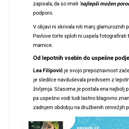
zapisala, da so imeli
'najlepši možen porod
podporo.
V objavi ni skrivala niti manj glamuroznih
Pavlove torte sploh ni uspela fotografirati 
mamice.
Od lepotnih vsebin do uspešne podj
Lea Filipovič
je svojo prepoznavnost začela
je sledilce navduševala predvsem z lepotn
življenja. Sčasoma je postala ena najbolj 
pa uspešno vodi tudi lastno blagovno zna
zadnjem obdobju na družbenih omrežjih po
PREBERI ŠE