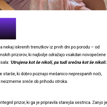
 nekaj iskrenih trenutkov iz prvih dni po porodu – od
inskih prizorov, ki najbolje odražajo vsakdan novopečene
isala:
'Utrujena kot še nikoli, pa tudi srečna kot še nikoli.'
lne starše, ki dobro poznajo mešanico neprespanih noči,
n neizmerne sreče ob prihodu otroka.
gnil prizor, ki ga je pripravila starejša sestrica. Zanjo j