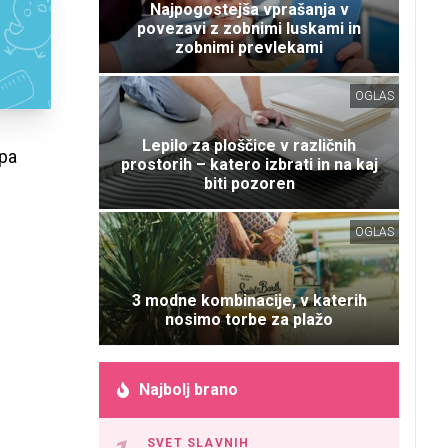
Najpogostejša vprašanja v
povezavi z zobnimi luskami in
zobnimi prevlekami
OGLAS
Lepilo za ploščice v različnih
 pa
prostorih – katero izbrati in na kaj
biti pozoren
OGLAS
3 modne kombinacije, v katerih
nosimo torbe za plažo
Najbolj brano
SVET SLAVNIH