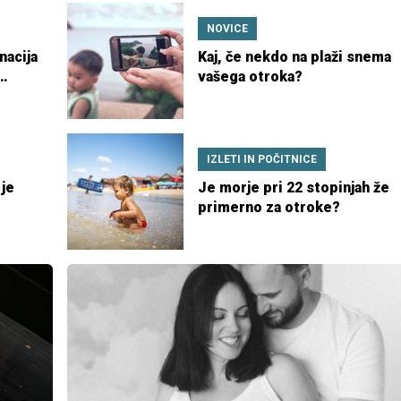
NOVICE
nacija
Kaj, če nekdo na plaži snema
vašega otroka?
IZLETI IN POČITNICE
 je
Je morje pri 22 stopinjah že
primerno za otroke?