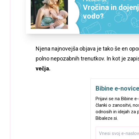
Vročina in dojen
vodo?
Njena najnovejša objava je tako še en op
polno nepozabnih trenutkov. In kot je zap
večja.
Bibine e-novic
Prijavi se na Bibine 
članki o zanositvi, no
odnosih in idejah za p
Bibaleze.si.