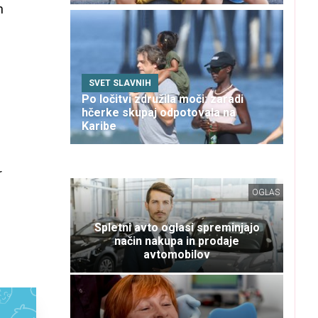
n
SVET SLAVNIH
Po ločitvi združila moči: zaradi
hčerke skupaj odpotovala na
Karibe
r
OGLAS
s
Spletni avto oglasi spreminjajo
način nakupa in prodaje
avtomobilov