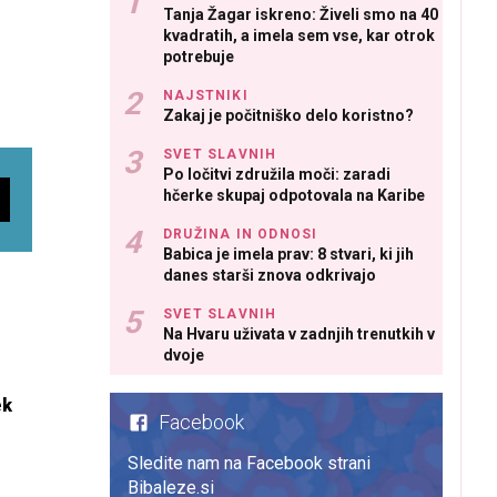
Tanja Žagar iskreno: Živeli smo na 40
kvadratih, a imela sem vse, kar otrok
potrebuje
NAJSTNIKI
Zakaj je počitniško delo koristno?
SVET SLAVNIH
Po ločitvi združila moči: zaradi
hčerke skupaj odpotovala na Karibe
DRUŽINA IN ODNOSI
Babica je imela prav: 8 stvari, ki jih
danes starši znova odkrivajo
SVET SLAVNIH
Na Hvaru uživata v zadnjih trenutkih v
dvoje
ek
Facebook
Sledite nam na Facebook strani
Bibaleze.si