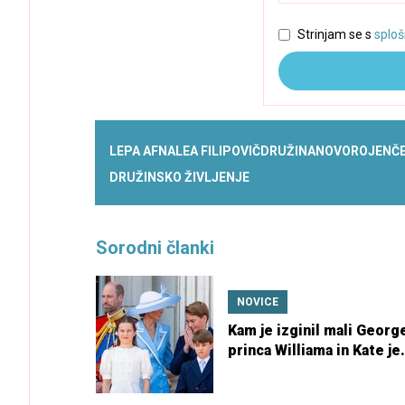
Strinjam se s
sploš
LEPA AFNA
LEA FILIPOVIČ
DRUŽINA
NOVOROJENČ
DRUŽINSKO ŽIVLJENJE
Sorodni članki
NOVICE
Kam je izginil mali Georg
princa Williama in Kate je
skoraj že višji od mame