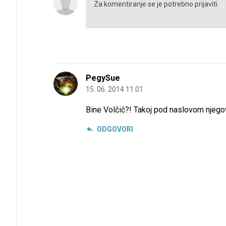
PegySue
15. 06. 2014 11.01
Bine Volčič?! Takoj pod naslovom njegov
ODGOVORI