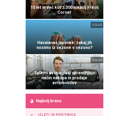
10 let in več kot 1.300 lokacij Fresh
Corner
OGLAS
Havaianas japonke: zakaj jih
nosimo iz sezone v sezono?
OGLAS
Spletni avto oglasi spreminjajo
način nakupa in prodaje
avtomobilov
Najbolj brano
IZLETI IN POČITNICE