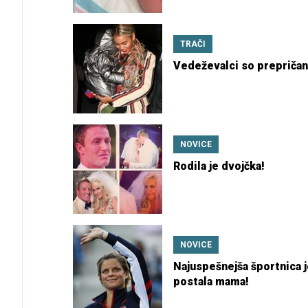
TRAČI
Vedeževalci so prepričan
NOVICE
Rodila je dvojčka!
NOVICE
Najuspešnejša športnica 
postala mama!