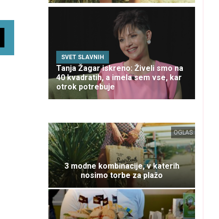
SVET SLAVNIH
Tanja Žagar iskreno: Živeli smo na
40 kvadratih, a imela sem vse, kar
otrok potrebuje
OGLAS
3 modne kombinacije, v katerih
nosimo torbe za plažo