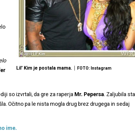
elo
elo
Lil' Kim je postala mama.
FOTO: Instagram
fer
iji so izvrtali, da gre za raperja
Mr. Pepersa
. Zaljubila sta
šla. Očitno pa le nista mogla drug brez drugega in sedaj
no ime.