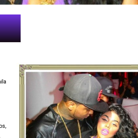
ila
os,
.