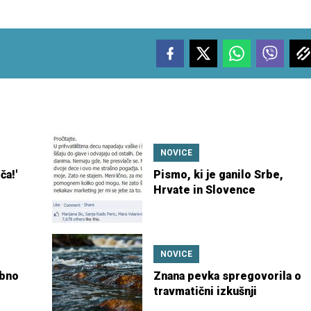
NOVICE
ča!'
Pismo, ki je ganilo Srbe,
Hrvate in Slovence
NOVICE
ebno
Znana pevka spregovorila o
travmatični izkušnji