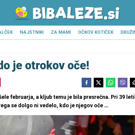
ALČEK
NAJSTNIKI
ZA MAMI
OČKOV KOTIČEK
DRUŽI
o je otrokov oče!
ele februarja, a kljub temu je bila presrečna. Pri 39 let
rega se dolgo ni vedelo, kdo je njegov oče …