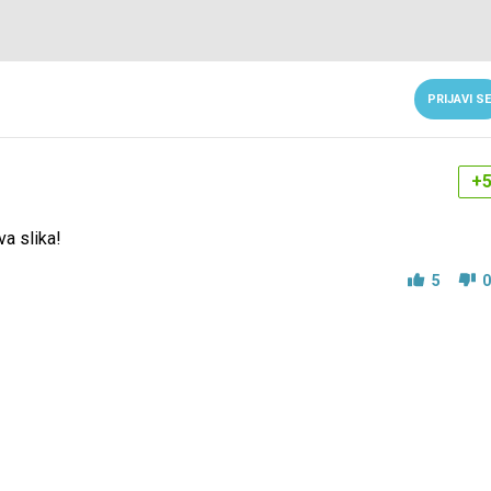
PRIJAVI SE
+
a slika!
5
0