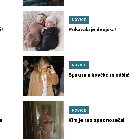
NOVICE
i!
Pokazala je dvojčka!
NOVICE
Spakirala kovčke in odšla!
NOVICE
je
Kim je res spet noseča!