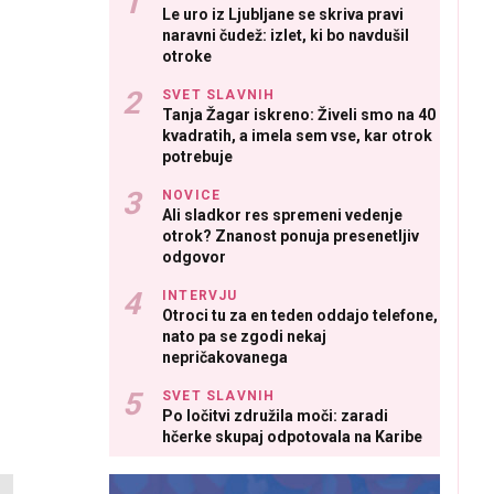
Le uro iz Ljubljane se skriva pravi
naravni čudež: izlet, ki bo navdušil
otroke
SVET SLAVNIH
Tanja Žagar iskreno: Živeli smo na 40
kvadratih, a imela sem vse, kar otrok
potrebuje
NOVICE
Ali sladkor res spremeni vedenje
otrok? Znanost ponuja presenetljiv
odgovor
INTERVJU
Otroci tu za en teden oddajo telefone,
nato pa se zgodi nekaj
nepričakovanega
SVET SLAVNIH
Po ločitvi združila moči: zaradi
hčerke skupaj odpotovala na Karibe