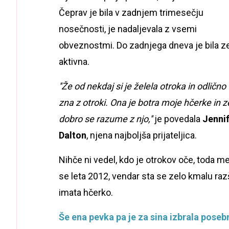
Čeprav je bila v zadnjem trimesečju
nosečnosti, je nadaljevala z vsemi
obveznostmi. Do zadnjega dneva je bila z
aktivna.
''Že od nekdaj si je želela otroka in odlično
zna z otroki. Ona je botra moje hčerke in z
dobro se razume z njo,''
je povedala
Jenni
Dalton
, njena najboljša prijateljica.
Nihče ni vedel, kdo je otrokov oče, toda med
se leta 2012, vendar sta se zelo kmalu raz
imata hčerko.
Še ena pevka pa je za sina izbrala poseb