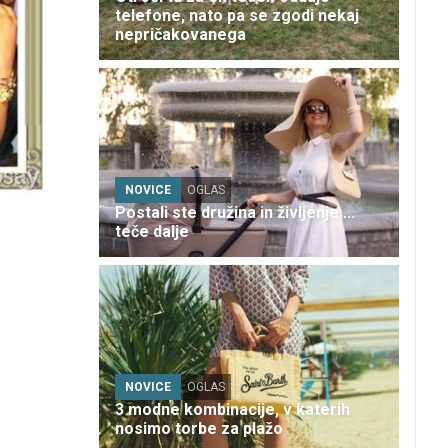
telefone, nato pa se zgodi nekaj
nepričakovanega
NOVICE
OGLAS
Postali ste družina in življenje ...
teče dalje
NOVICE
OGLAS
3 modne kombinacije, v katerih
nosimo torbe za plažo