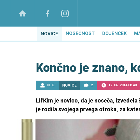
NOSEČNOST
DOJENČEK
M
NOVICE
Končno je znano, kd
N. K.
NOVICE
2
12. 06. 2014 08.40
Lil'Kim je novico, da je noseča, izvedela š
je rodila svojega prvega otroka, za kate