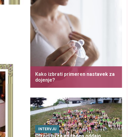
Kako izbrati primeren nastavek za
dojenje?
INTERVJU
Otroci tu za en teden oddajo