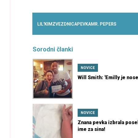
LIL'
KIM
ZVEZDNICA
PEVKA
MR. PEPERS
Sorodni članki
NOVICE
Will Smith: 'Emilly je nose
NOVICE
Znana pevka izbrala pos
ime za sina!