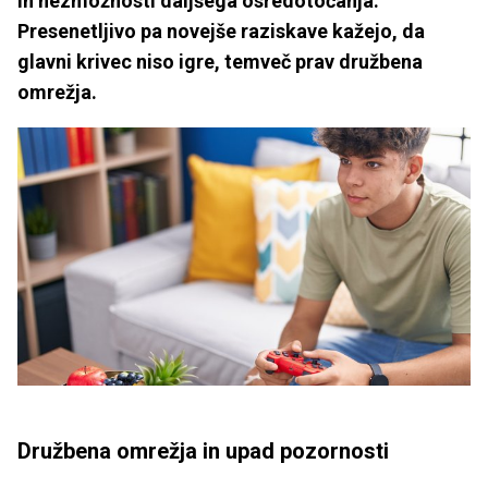
in nezmožnosti daljšega osredotočanja.
Presenetljivo pa novejše raziskave kažejo, da
glavni krivec niso igre, temveč prav družbena
omrežja.
Družbena omrežja in upad pozornosti