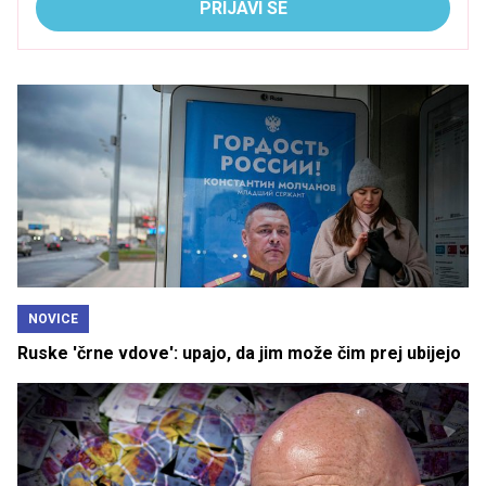
PRIJAVI SE
NOVICE
Ruske 'črne vdove': upajo, da jim može čim prej ubijejo