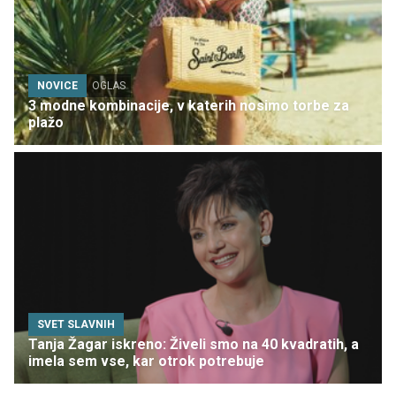
NOVICE
OGLAS
3 modne kombinacije, v katerih nosimo torbe za
plažo
SVET SLAVNIH
Tanja Žagar iskreno: Živeli smo na 40 kvadratih, a
imela sem vse, kar otrok potrebuje