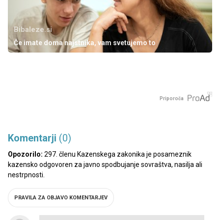
Bibaleze.si
Če imate doma najstnika, vam svetujemo to
Priporoča
Komentarji
(0)
Opozorilo:
297. členu Kazenskega zakonika je posameznik
kazensko odgovoren za javno spodbujanje sovraštva, nasilja ali
nestrpnosti.
PRAVILA ZA OBJAVO KOMENTARJEV