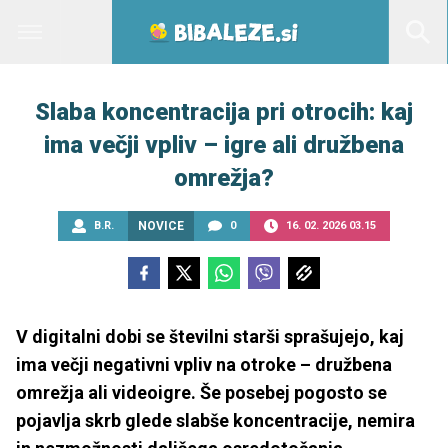
Slaba koncentracija pri otrocih: kaj
ima večji vpliv – igre ali družbena
omrežja?
B.R.
NOVICE
0
16. 02. 2026 03.15
V digitalni dobi se številni starši sprašujejo, kaj
ima večji negativni vpliv na otroke – družbena
omrežja ali videoigre. Še posebej pogosto se
pojavlja skrb glede slabše koncentracije, nemira