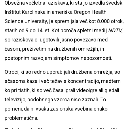
Obsežna večletna raziskava, ki sta jo izvedla švedski
Inštitut Karolinska in ameriška Oregon Health
Science University, je spremljala več kot 8.000 otrok,
starih od 9 do 14 let. Kot poroča spletni medij
NDTV
,
so raziskovalci ugotovili jasno povezavo med
časom, preživetim na družbenih omrežjih, in
postopnim razvojem simptomov nepozornosti.
Otroci, ki so redno uporabljali družbena omrežja, so
sčasoma kazali več težav s koncentracijo, medtem
ko pri tistih, ki so več časa igrali videoigre ali gledali
televizijo, podobnega vzorca niso zaznali. To
pomeni, da ni vsaka zaslonska vsebina enako
problematična.