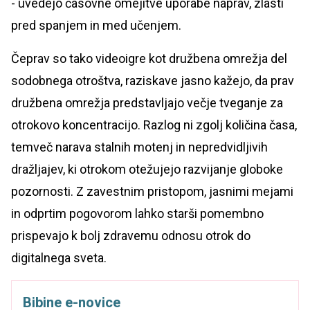
- uvedejo časovne omejitve uporabe naprav, zlasti
pred spanjem in med učenjem.
Čeprav so tako videoigre kot družbena omrežja del
sodobnega otroštva, raziskave jasno kažejo, da prav
družbena omrežja predstavljajo večje tveganje za
otrokovo koncentracijo. Razlog ni zgolj količina časa,
temveč narava stalnih motenj in nepredvidljivih
dražljajev, ki otrokom otežujejo razvijanje globoke
pozornosti. Z zavestnim pristopom, jasnimi mejami
in odprtim pogovorom lahko starši pomembno
prispevajo k bolj zdravemu odnosu otrok do
digitalnega sveta.
Bibine e-novice