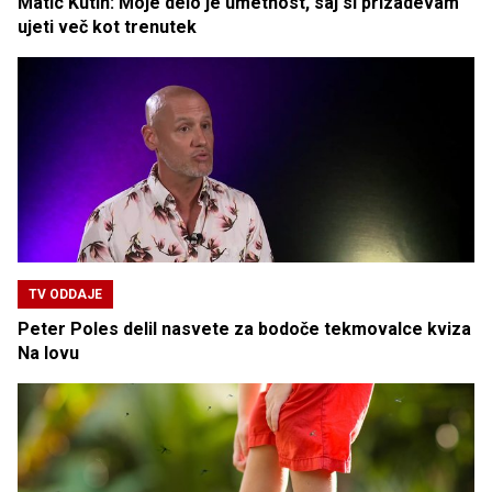
Matic Kutin: Moje delo je umetnost, saj si prizadevam
ujeti več kot trenutek
TV ODDAJE
Peter Poles delil nasvete za bodoče tekmovalce kviza
Na lovu