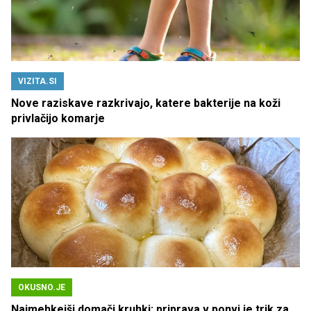
VIZITA.SI
Nove raziskave razkrivajo, katere bakterije na koži
privlačijo komarje
OKUSNO.JE
Najmehkejši domači kruhki: priprava v ponvi je trik za