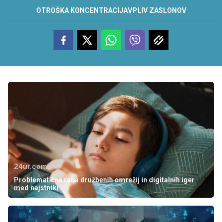
OTROŠKA KONCENTRACIJA
VPLIV ZASLONOV
24ur.com
Problematična raba družbenih omrežij in digitalnih iger
med najstniki