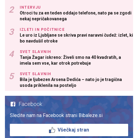
INTERVJU
Otroci tu za en teden oddajo telefone, nato pa se zgodi
nekaj nepričakovanega
IZLETI IN POČITNICE
Le uro iz Ljubljane se skriva pravi naravni čudež: izlet, ki
bo navdušil otroke
SVET SLAVNIH
Tanja Žagar iskreno: Živeli smo na 40 kvadratih, a
imela sem vse, kar otrok potrebuje
SVET SLAVNIH
Bila je ljubezen Arsena Dedića – nato jo je tragična
usoda priklenila na posteljo
Facebook
Sledite nam na Facebook strani Bibaleze.si
Všečkaj stran