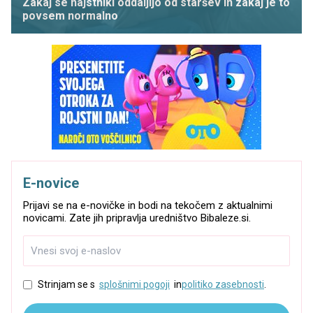
Zakaj se najstniki oddaljijo od staršev in zakaj je to
povsem normalno
E-novice
Prijavi se na e-novičke in bodi na tekočem z aktualnimi
novicami. Zate jih pripravlja uredništvo Bibaleze.si.
Strinjam se s
splošnimi pogoji
in
politiko zasebnosti
.