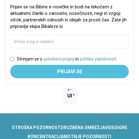
Prijavi se na Bibine e-novičke in bodi na tekočem z
aktualnimi članki o zanositvi, nosečnosti, negi in vzgoji
otrok, partnerskih odnosih in idejah za prosti čas. Zate jih
pripravlja ekipa Bibaleze.si.
Strinjam se s
splošnimi pogoji
in
politiko zasebnosti
.
PRIJAVI SE
UI
OTROŠKA POZORNOST
DRUŽBENA OMREŽJA
VIDEOIGRE
KONCENTRACIJA
MOTNJE POZORNOSTI