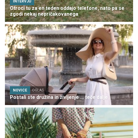
INTERVJU
Otroci tu za en teden oddajo telefone, nato pa se
zgodi nekaj nepričakovanega
NOVICE
OGLAS
Postali ste družina in življenje ... teče dalje