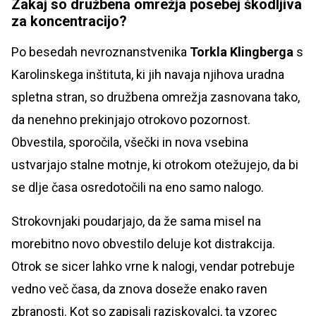
Zakaj so družbena omrežja posebej škodljiva
za koncentracijo?
Po besedah nevroznanstvenika
Torkla Klingberga
s
Karolinskega inštituta, ki jih navaja njihova uradna
spletna stran, so družbena omrežja zasnovana tako,
da nenehno prekinjajo otrokovo pozornost.
Obvestila, sporočila, všečki in nova vsebina
ustvarjajo stalne motnje, ki otrokom otežujejo, da bi
se dlje časa osredotočili na eno samo nalogo.
Strokovnjaki poudarjajo, da že sama misel na
morebitno novo obvestilo deluje kot distrakcija.
Otrok se sicer lahko vrne k nalogi, vendar potrebuje
vedno več časa, da znova doseže enako raven
zbranosti. Kot so zapisali raziskovalci, ta vzorec