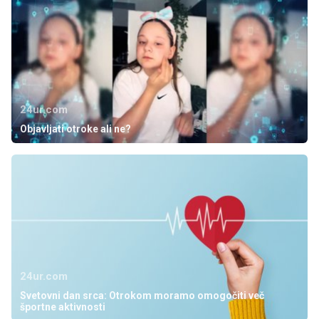
24ur.com
Objavljati otroke ali ne?
24ur.com
Svetovni dan srca: Otrokom moramo omogočiti več
športne aktivnosti