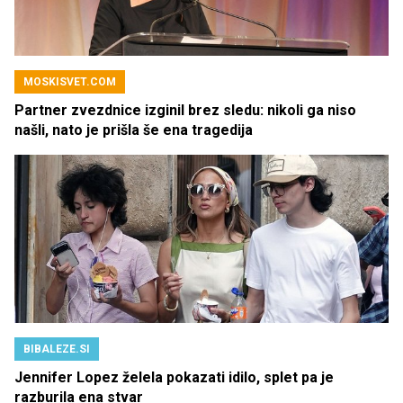
MOSKISVET.COM
Partner zvezdnice izginil brez sledu: nikoli ga niso
našli, nato je prišla še ena tragedija
BIBALEZE.SI
Jennifer Lopez želela pokazati idilo, splet pa je
razburila ena stvar