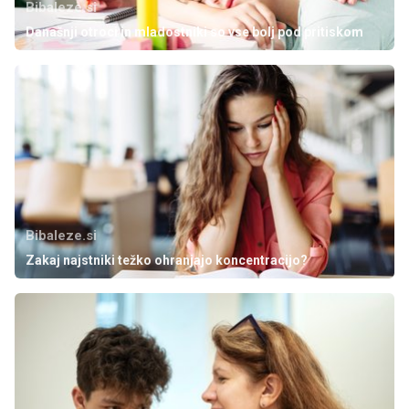
Bibaleze.si
Današnji otroci in mladostniki so vse bolj pod pritiskom
Bibaleze.si
Zakaj najstniki težko ohranjajo koncentracijo?