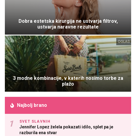
Dobra estetska kirurgija ne ustvarja filtrov,
ustvarja naravne rezultate
OGLAS
3 modne kombinacije, v katerih nosimo torbe za
plažo
Najbolj brano
SVET SLAVNIH
Jennifer Lopez želela pokazati idilo, splet pa je
razburila ena stvar