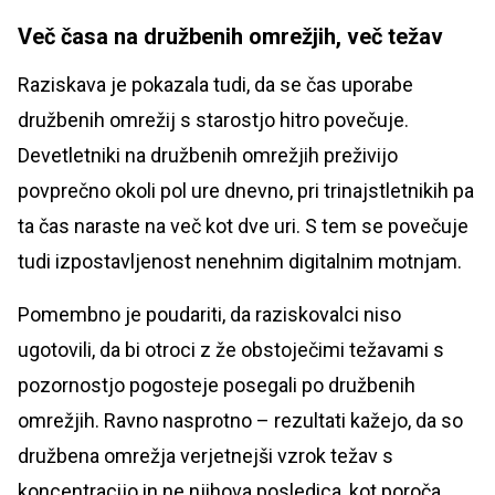
Več časa na družbenih omrežjih, več težav
Raziskava je pokazala tudi, da se čas uporabe
družbenih omrežij s starostjo hitro povečuje.
Devetletniki na družbenih omrežjih preživijo
povprečno okoli pol ure dnevno, pri trinajstletnikih pa
ta čas naraste na več kot dve uri. S tem se povečuje
tudi izpostavljenost nenehnim digitalnim motnjam.
Pomembno je poudariti, da raziskovalci niso
ugotovili, da bi otroci z že obstoječimi težavami s
pozornostjo pogosteje posegali po družbenih
omrežjih. Ravno nasprotno – rezultati kažejo, da so
družbena omrežja verjetnejši vzrok težav s
koncentracijo in ne njihova posledica, kot poroča