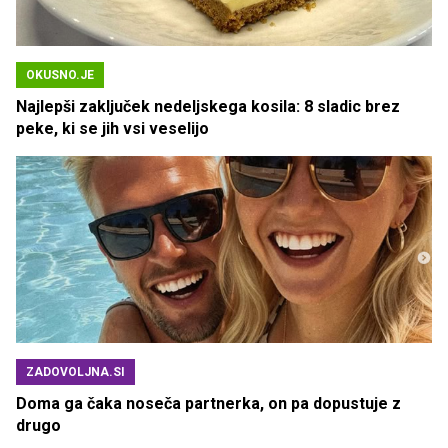
OKUSNO.JE
Najlepši zaključek nedeljskega kosila: 8 sladic brez
peke, ki se jih vsi veselijo
ZADOVOLJNA.SI
Doma ga čaka noseča partnerka, on pa dopustuje z
drugo