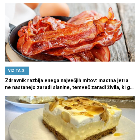
VIZITA.SI
Zdravnik razbija enega največjih mitov: mastna jetra
ne nastanejo zaradi slanine, temveč zaradi živila, ki ga
imamo vsi radi