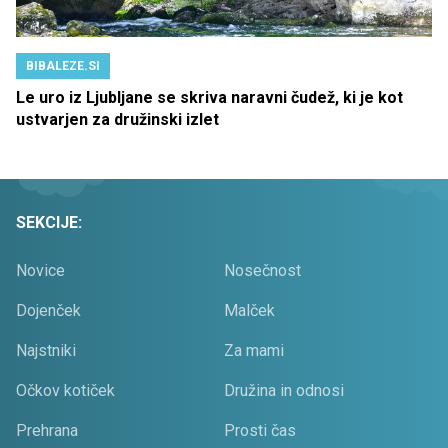
BIBALEZE.SI
Le uro iz Ljubljane se skriva naravni čudež, ki je kot
ustvarjen za družinski izlet
SEKCIJE:
Novice
Nosečnost
Dojenček
Malček
Najstniki
Za mami
Očkov kotiček
Družina in odnosi
Prehrana
Prosti čas