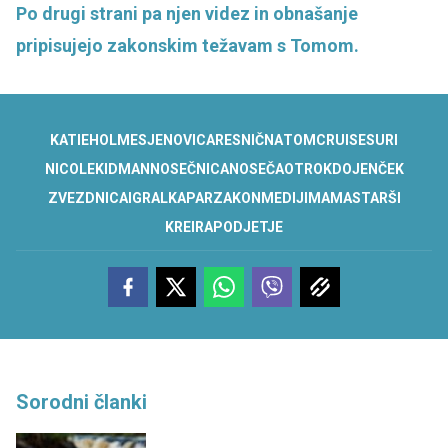
Po drugi strani pa njen videz in obnašanje
pripisujejo zakonskim težavam s Tomom.
KATIE
HOLMES
JE
NOVICA
RESNIČNA
TOM
CRUISE
SURI
NICOLE
KIDMAN
NOSEČNICA
NOSEČA
OTROK
DOJENČEK
ZVEZDNICA
IGRALKA
PAR
ZAKON
MEDIJI
MAMA
STARŠI
KREIRA
PODJETJE
Sorodni članki