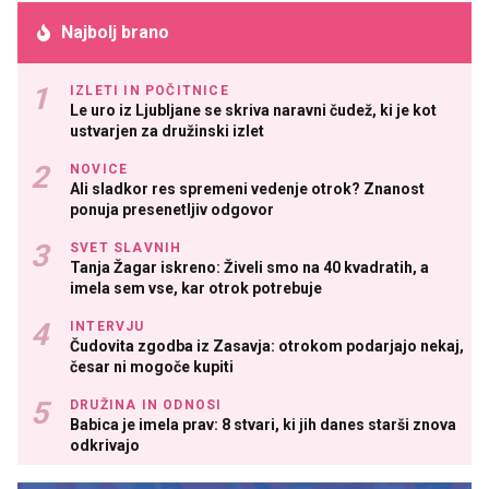
Najbolj brano
IZLETI IN POČITNICE
Le uro iz Ljubljane se skriva naravni čudež, ki je kot
ustvarjen za družinski izlet
NOVICE
Ali sladkor res spremeni vedenje otrok? Znanost
ponuja presenetljiv odgovor
SVET SLAVNIH
Tanja Žagar iskreno: Živeli smo na 40 kvadratih, a
imela sem vse, kar otrok potrebuje
INTERVJU
Čudovita zgodba iz Zasavja: otrokom podarjajo nekaj,
česar ni mogoče kupiti
DRUŽINA IN ODNOSI
Babica je imela prav: 8 stvari, ki jih danes starši znova
odkrivajo