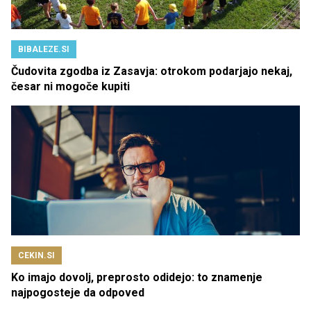
BIBALEZE.SI
Čudovita zgodba iz Zasavja: otrokom podarjajo nekaj,
česar ni mogoče kupiti
CEKIN.SI
Ko imajo dovolj, preprosto odidejo: to znamenje
najpogosteje da odpoved