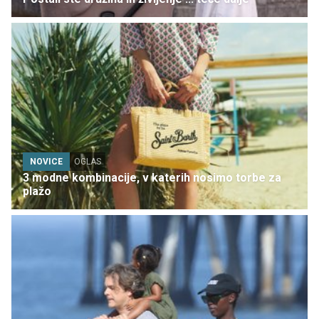
NOVICE
OGLAS
3 modne kombinacije, v katerih nosimo torbe za
plažo