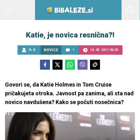
Katie, je novica resnična?!
N. K.
NOVICE
1
14. 05. 2011 06.02
Govori se, da Katie Holmes in Tom Cruise
pričakujeta otroka. Javnost pa zanima, ali sta nad
novico navdušena? Kako se počuti nosečnica?