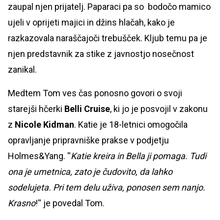
zaupal njen prijatelj. Paparaci pa so bodočo mamico
ujeli v oprijeti majici in džins hlačah, kako je
razkazovala naraščajoči trebušček. Kljub temu pa je
njen predstavnik za stike z javnostjo nosečnost
zanikal.
Medtem Tom ves čas ponosno govori o svoji
starejši hčerki
Belli Cruise
, ki jo je posvojil v zakonu
z
Nicole Kidman
. Katie je 18-letnici omogočila
opravljanje pripravniške prakse v podjetju
Holmes&Yang. ''
Katie kreira in Bella ji pomaga. Tudi
ona je umetnica, zato je čudovito, da lahko
sodelujeta. Pri tem delu uživa, ponosen sem nanjo.
Krasno
!'' je povedal Tom.