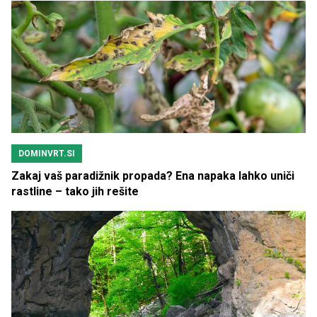
DOMINVRT.SI
Zakaj vaš paradižnik propada? Ena napaka lahko uniči
rastline – tako jih rešite