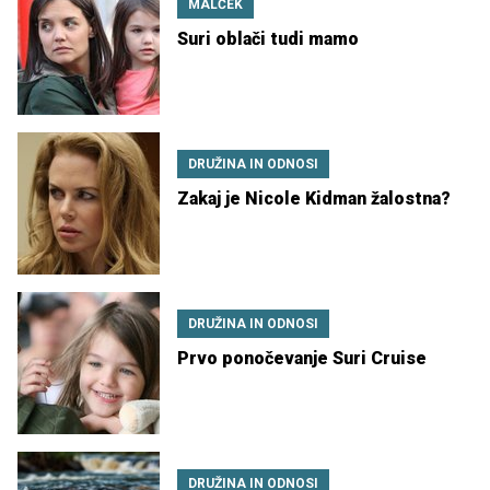
MALČEK
Suri oblači tudi mamo
DRUŽINA IN ODNOSI
Zakaj je Nicole Kidman žalostna?
DRUŽINA IN ODNOSI
Prvo ponočevanje Suri Cruise
DRUŽINA IN ODNOSI