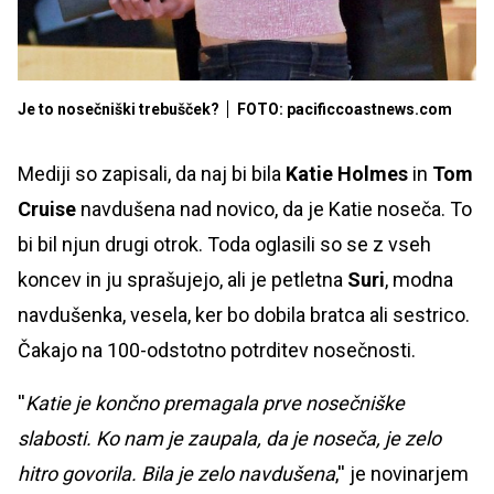
Je to nosečniški trebušček?
FOTO: pacificcoastnews.com
Mediji so zapisali, da naj bi bila
Katie Holmes
in
Tom
Cruise
navdušena nad novico, da je Katie noseča. To
bi bil njun drugi otrok. Toda oglasili so se z vseh
koncev in ju sprašujejo, ali je petletna
Suri
, modna
navdušenka, vesela, ker bo dobila bratca ali sestrico.
Čakajo na 100-odstotno potrditev nosečnosti.
''
Katie je končno premagala prve nosečniške
slabosti. Ko nam je zaupala, da je noseča, je zelo
hitro govorila. Bila je zelo navdušena
,'' je novinarjem