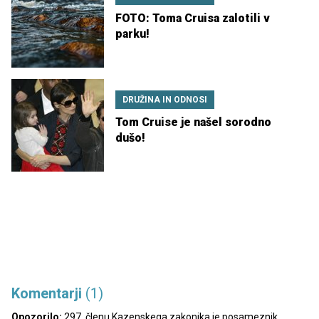
FOTO: Toma Cruisa zalotili v
parku!
DRUŽINA IN ODNOSI
Tom Cruise je našel sorodno
dušo!
Komentarji
(1)
Opozorilo:
297. členu Kazenskega zakonika je posameznik