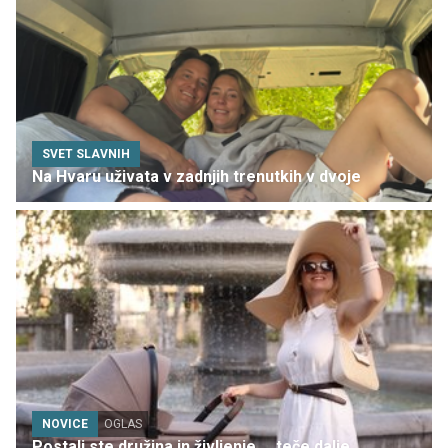
SVET SLAVNIH
Na Hvaru uživata v zadnjih trenutkih v dvoje
NOVICE
OGLAS
Postali ste družina in življenje ... teče dalje