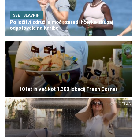
SVET SLAVNIH
Po ločitvi združila moči: zaradi hčerke skupaj
odpotovala na Karibe
10 let in več kot 1.300 lokacij Fresh Corner
OGLAS