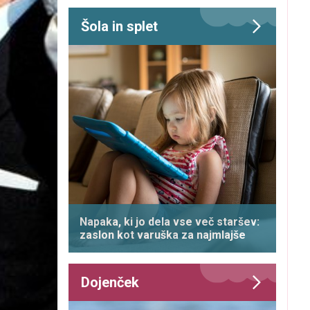
Šola in splet
Napaka, ki jo dela vse več staršev:
zaslon kot varuška za najmlajše
Dojenček