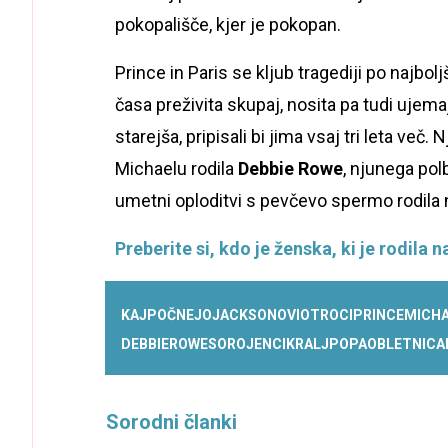
pokopališče, kjer je pokopan.
Prince in Paris se kljub tragediji po najbol
časa preživita skupaj, nosita pa tudi ujemaj
starejša, pripisali bi jima vsaj tri leta ve
Michaelu rodila
Debbie Rowe
, njunega pol
umetni oploditvi s pevčevo spermo rodil
Preberite si, kdo je ženska, ki je rodil
KAJ
POČNEJO
JACKSONOVI
OTROCI
PRINCE
MICH
DEBBIE
ROWE
SOROJENCI
KRALJ
POPA
OBLETNICA
Sorodni članki