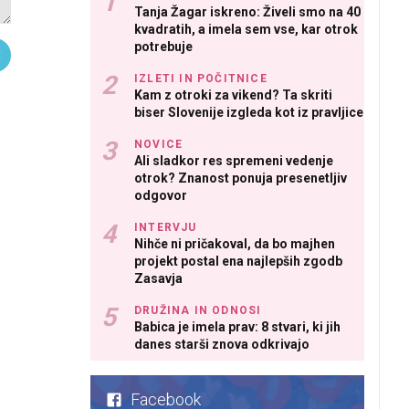
Tanja Žagar iskreno: Živeli smo na 40
kvadratih, a imela sem vse, kar otrok
potrebuje
IZLETI IN POČITNICE
Kam z otroki za vikend? Ta skriti
biser Slovenije izgleda kot iz pravljice
NOVICE
Ali sladkor res spremeni vedenje
otrok? Znanost ponuja presenetljiv
odgovor
INTERVJU
Nihče ni pričakoval, da bo majhen
projekt postal ena najlepših zgodb
Zasavja
DRUŽINA IN ODNOSI
Babica je imela prav: 8 stvari, ki jih
danes starši znova odkrivajo
Facebook