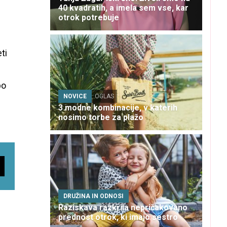
40 kvadratih, a imela sem vse, kar
otrok potrebuje
ti
po
NOVICE
OGLAS
3 modne kombinacije, v katerih
nosimo torbe za plažo
DRUŽINA IN ODNOSI
Raziskava razkrila nepričakovano
prednost otrok, ki imajo sestro