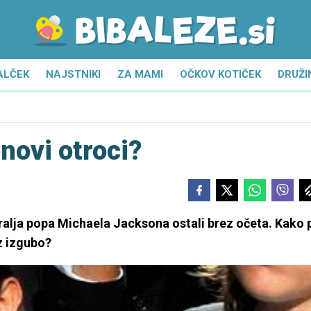
ALČEK
NAJSTNIKI
ZA MAMI
OČKOV KOTIČEK
DRUŽI
novi otroci?
kralja popa Michaela Jacksona ostali brez očeta. Kako 
 z izgubo?