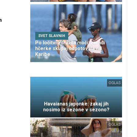
n
SVET SLAVNIH
Po ločitvi združila moči: zaradi
hčerke skupaj odpotovala na
Karibe
OGLAS
Havaianas japonke: zakaj jih
nosimo iz sezone v sezono?
OGLAS