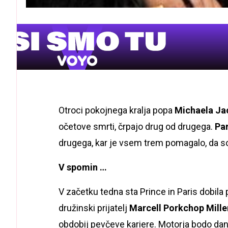
Otroci pokojnega kralja popa
Michaela Ja
očetove smrti, črpajo drug od drugega.
Par
drugega, kar je vsem trem pomagalo, da so
V spomin …
V začetku tedna sta Prince in Paris dobila
družinski prijatelj
Marcell Porkchop Mille
obdobij pevčeve kariere. Motorja bodo dan