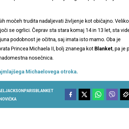
jših močeh trudita nadaljevati življenje kot običajno. Veliko
oči se ogrlici. Čeprav sta stara komaj 14 in 13 let, sta vide
č. Njuna podobnost je očitna, saj imata isto mamo. Oba je
brata Princea Michaela II, bolj znanega kot
Blanket
, pa je 
a nadomestna nosečnica.
a najmlajšega Michaelovega otroka.
AEL
JACKSON
PARIS
BLANKET
NOVIČKA