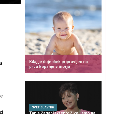
Kdaj je dojenček pripravljen na
na
prvo kopanje v morju
je
SVET SLAVNIH
zi
Tanja Žagar iskreno: Živeli smo na