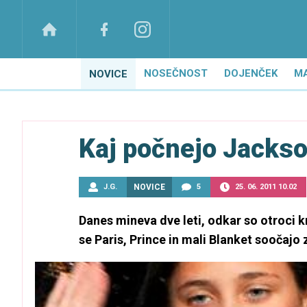
NOSEČNOST
DOJENČEK
M
NOVICE
Kaj počnejo Jackso
J.G.
NOVICE
5
25. 06. 2011 10.02
Danes mineva dve leti, odkar so otroci 
se Paris, Prince in mali Blanket soočajo