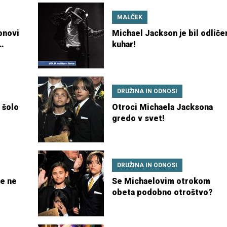
MALČEK
onovi
Michael Jackson je bil odliče
kuhar!
DRUŽINA IN ODNOSI
 šolo
Otroci Michaela Jacksona
gredo v svet!
DRUŽINA IN ODNOSI
se ne
Se Michaelovim otrokom
obeta podobno otroštvo?