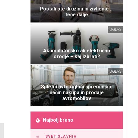
Postali ste družina in življenje ...
teče dalje
OGLAS
Akumulatorsko ali električno
orodje – kaj izbrati?
OGLAS
Spletni avto oglasi spreminjajo
način nakupa in prodaje
avtomobilov
Najbolj brano
SVET SLAVNIH