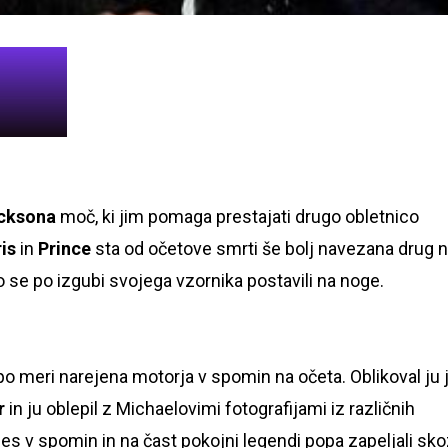
cksona
moč, ki jim pomaga prestajati drugo obletnico
is
in
Prince
sta od očetove smrti še bolj navezana drug 
 se po izgubi svojega vzornika postavili na noge.
 po meri narejena motorja v spomin na očeta. Oblikoval ju 
r
in ju oblepil z Michaelovimi fotografijami iz različnih
es v spomin in na čast pokojni legendi popa zapeljali sko