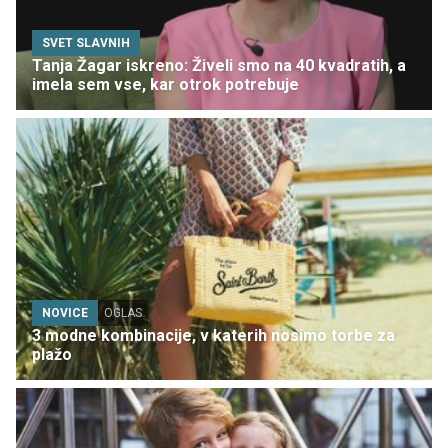
SVET SLAVNIH
Tanja Žagar iskreno: Živeli smo na 40 kvadratih, a
imela sem vse, kar otrok potrebuje
NOVICE
OGLAS
3 modne kombinacije, v katerih nosimo torbe za
plažo