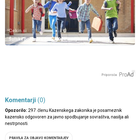
Cekin.si
Šolske počitnice 2023/2024: kdaj vzeti dopust?
Priporoča
Komentarji
(0)
Opozorilo:
297. členu Kazenskega zakonika je posameznik
kazensko odgovoren za javno spodbujanje sovraštva, nasilja ali
nestrpnosti.
PRAVILA ZA OBJAVO KOMENTARJEV