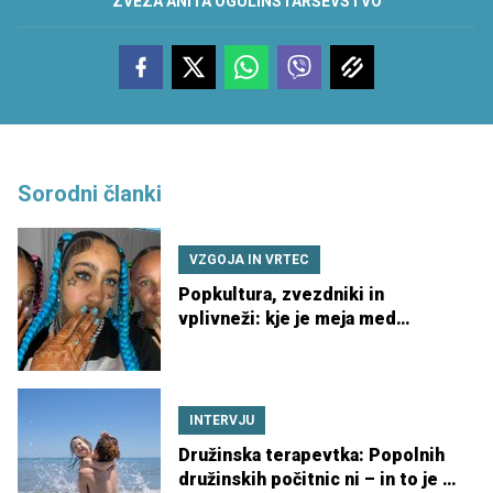
ZVEZA ANITA OGULIN
STARŠEVSTVO
Sorodni članki
VZGOJA IN VRTEC
Popkultura, zvezdniki in
vplivneži: kje je meja med
navdihom in obsedenostjo?
INTERVJU
Družinska terapevtka: Popolnih
družinskih počitnic ni – in to je v