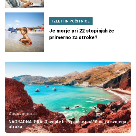
IZLETI IN POČITNICE
Je morje pri 22 stopinjah že
primerno za otroke?
Zadovoljna.si
NAGRADNA IGRA: Osvojite brezplačne počitnice za svojega
otroka