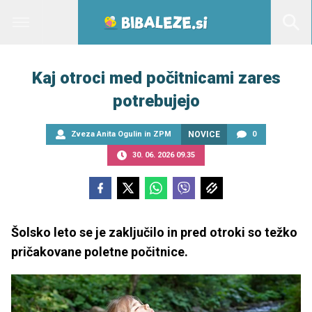
Kaj otroci med počitnicami zares
potrebujejo
Zveza Anita Ogulin in ZPM
NOVICE
0
30. 06. 2026 09.35
Šolsko leto se je zaključilo in pred otroki so težko
pričakovane poletne počitnice.