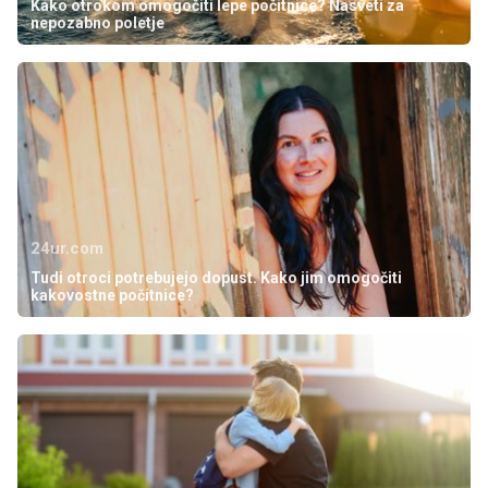
Kako otrokom omogočiti lepe počitnice? Nasveti za
nepozabno poletje
24ur.com
Tudi otroci potrebujejo dopust. Kako jim omogočiti
kakovostne počitnice?