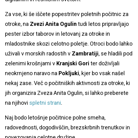
Za vse, ki še iščete popestritev poletnih počitnic za
otroke, na
Zvezi Anita Ogulin
tudi letos pripravljajo
pester izbor taborov in letovanj za otroke in
mladostnike skozi celotno poletje. Otroci bodo lahko
uživali v morskih radostih v
Zambratiji
, se hladili pod
zelenimi krošnjami v
Kranjski Gori
ter doživljali
neokrnjeno naravo na
Pokljuki
, kjer bo vsak našel
nekaj zase. Več o počitniških aktivnosti za otroke, ki
jih organizira Zveza Anita Ogulin, si lahko preberete
na njihovi
spletni strani
.
Naj bodo letošnje počitnice polne smeha,
radovednosti, dogodivščin, brezskrbnih trenutkov in
povezovanja celotne družine.