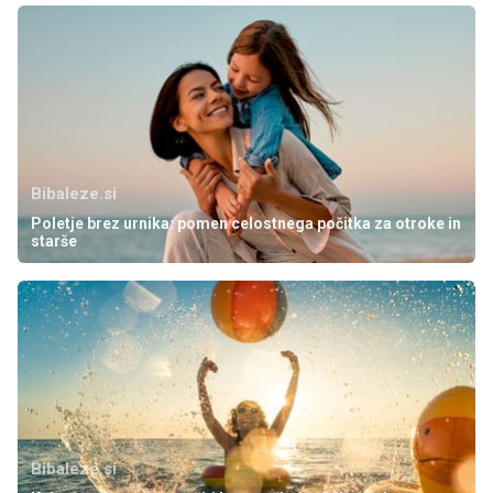
Bibaleze.si
Poletje brez urnika: pomen celostnega počitka za otroke in
starše
Bibaleze.si