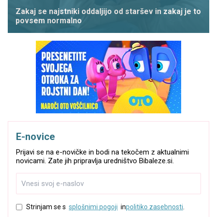
Zakaj se najstniki oddaljijo od staršev in zakaj je to
povsem normalno
E-novice
Prijavi se na e-novičke in bodi na tekočem z aktualnimi
novicami. Zate jih pripravlja uredništvo Bibaleze.si.
Strinjam se s
splošnimi pogoji
in
politiko zasebnosti
.