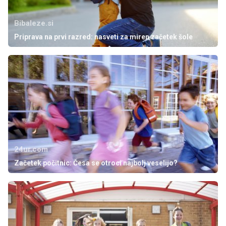
Bibaleze.si
Priprava na prvi razred: nasveti za miren začetek šole
24ur.com
Začetek počitnic: Česa se otroci najbolj veselijo?