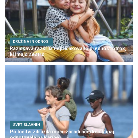
DRUŽINA IN ODNOSI
Raziskava razkrila nepričakovano prednost otrok,
ki imajo sestro
SVET SLAVNIH
Po ločitvi združila moči: zaradi hčerke skupaj
odpotovala na Karibe