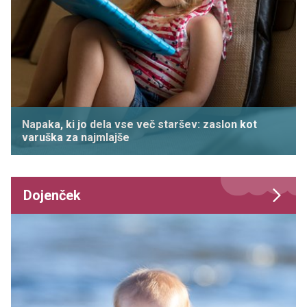
Napaka, ki jo dela vse več staršev: zaslon kot
varuška za najmlajše
Dojenček