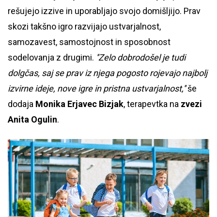
rešujejo izzive in uporabljajo svojo domišljijo. Prav
skozi takšno igro razvijajo ustvarjalnost,
samozavest, samostojnost in sposobnost
sodelovanja z drugimi.
''Zelo dobrodošel je tudi
dolgčas, saj se prav iz njega pogosto rojevajo najbolj
izvirne ideje, nove igre in pristna ustvarjalnost,''
še
dodaja
Monika Erjavec Bizjak
, terapevtka na
zvezi
Anita Ogulin
.