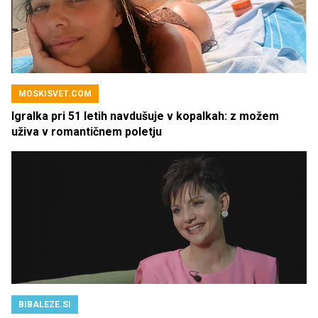
MOSKISVET.COM
Igralka pri 51 letih navdušuje v kopalkah: z možem
uživa v romantičnem poletju
BIBALEZE.SI