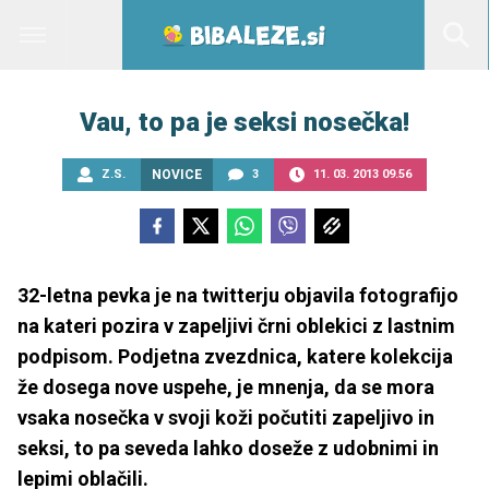
Vau, to pa je seksi nosečka!
Z.S.
NOVICE
3
11. 03. 2013 09.56
32-letna pevka je na twitterju objavila fotografijo
na kateri pozira v zapeljivi črni oblekici z lastnim
podpisom. Podjetna zvezdnica, katere kolekcija
že dosega nove uspehe, je mnenja, da se mora
vsaka nosečka v svoji koži počutiti zapeljivo in
seksi, to pa seveda lahko doseže z udobnimi in
lepimi oblačili.