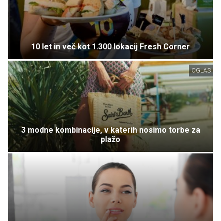
10 let in več kot 1.300 lokacij Fresh Corner
OGLAS
3 modne kombinacije, v katerih nosimo torbe za
plažo