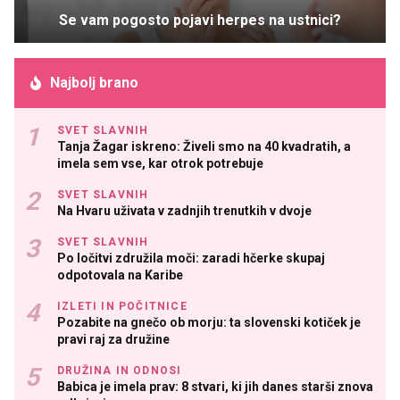
Se vam pogosto pojavi herpes na ustnici?
Najbolj brano
SVET SLAVNIH
Tanja Žagar iskreno: Živeli smo na 40 kvadratih, a
imela sem vse, kar otrok potrebuje
SVET SLAVNIH
Na Hvaru uživata v zadnjih trenutkih v dvoje
SVET SLAVNIH
Po ločitvi združila moči: zaradi hčerke skupaj
odpotovala na Karibe
IZLETI IN POČITNICE
Pozabite na gnečo ob morju: ta slovenski kotiček je
pravi raj za družine
DRUŽINA IN ODNOSI
Babica je imela prav: 8 stvari, ki jih danes starši znova