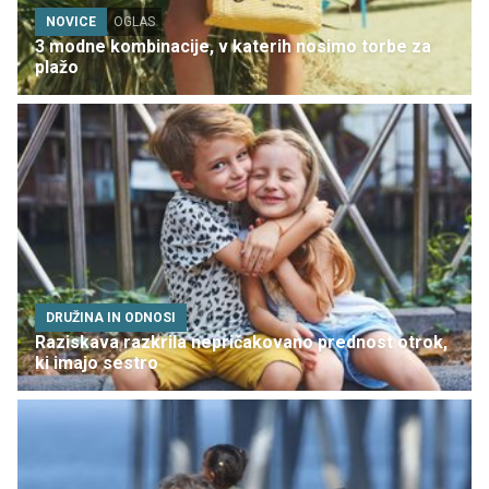
NOVICE
OGLAS
3 modne kombinacije, v katerih nosimo torbe za
plažo
DRUŽINA IN ODNOSI
Raziskava razkrila nepričakovano prednost otrok,
ki imajo sestro