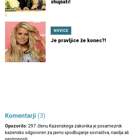
shujšati!
NOVICE
Je pravljice že konec?!
Komentarji
(3)
Opozorilo:
297. členu Kazenskega zakonika je posameznik
kazensko odgovoren za javno spodbujanje sovraštva, nasilja ali
nestrpnosti.