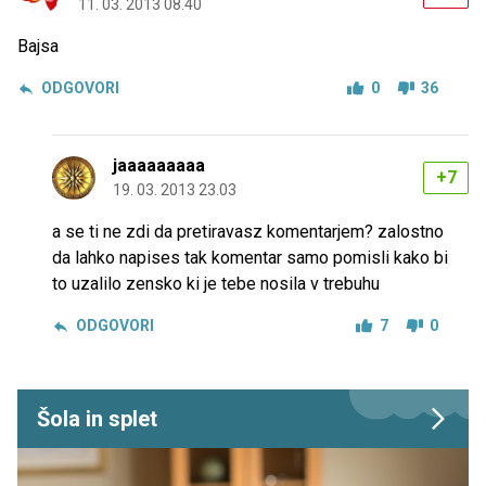
11. 03. 2013 08.40
Bajsa
ODGOVORI
0
36
jaaaaaaaaa
+7
19. 03. 2013 23.03
a se ti ne zdi da pretiravasz komentarjem? zalostno
da lahko napises tak komentar samo pomisli kako bi
to uzalilo zensko ki je tebe nosila v trebuhu
ODGOVORI
7
0
Šola in splet