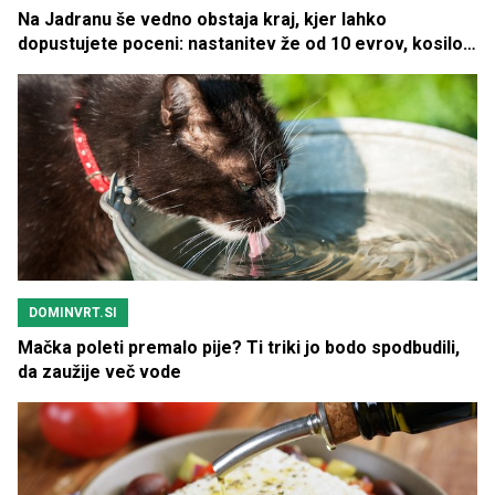
Na Jadranu še vedno obstaja kraj, kjer lahko
dopustujete poceni: nastanitev že od 10 evrov, kosilo
za pet evrov
DOMINVRT.SI
Mačka poleti premalo pije? Ti triki jo bodo spodbudili,
da zaužije več vode