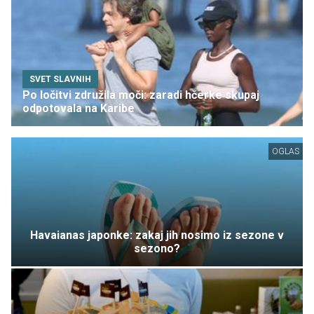
SVET SLAVNIH
Po ločitvi združila moči: zaradi hčerke skupaj
odpotovala na Karibe
OGLAS
Havaianas japonke: zakaj jih nosimo iz sezone v
sezono?