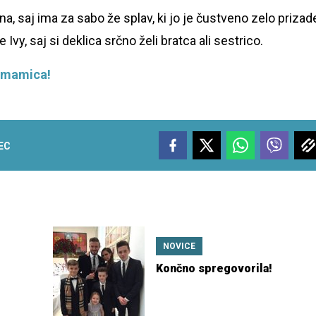
a, saj ima za sabo že splav, ki jo je čustveno zelo prizade
Ivy, saj si deklica srčno želi bratca ali sestrico.
a mamica!
EC
NOVICE
Končno spregovorila!