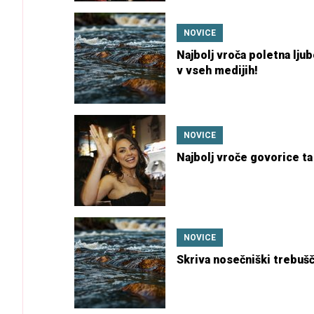
NOVICE
Najbolj vroča poletna lju
v vseh medijih!
NOVICE
Najbolj vroče govorice ta
NOVICE
Skriva nosečniški trebuš