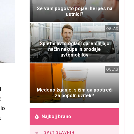
Se vam pogosto pojavi herpes na
ustnici?
OGLAS
Spletni avto oglasi spreminjajo
način nakupa in prodaje
avtomobilov
OGLAS
d
Medeno žganje: s čim ga postreči
za popoln užitek?
e
alo
Najbolj brano
e
SVET SLAVNIH