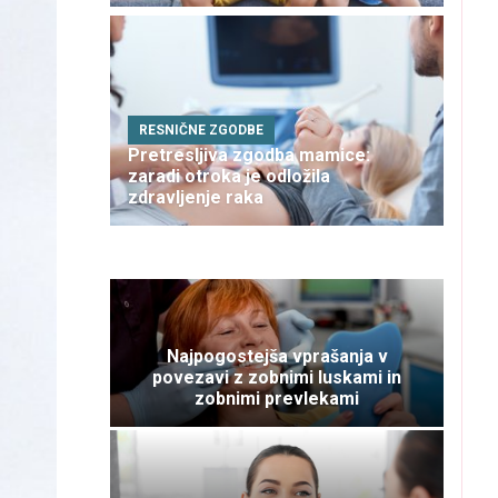
RESNIČNE ZGODBE
Pretresljiva zgodba mamice:
zaradi otroka je odložila
zdravljenje raka
Najpogostejša vprašanja v
povezavi z zobnimi luskami in
zobnimi prevlekami