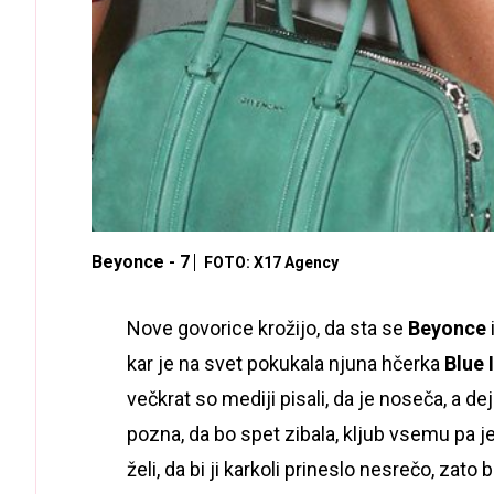
Beyonce - 7
FOTO: X17 Agency
Nove govorice krožijo, da sta se
Beyonce
kar je na svet pokukala njuna hčerka
Blue 
večkrat so mediji pisali, da je noseča, a de
pozna, da bo spet zibala, kljub vsemu pa je
želi, da bi ji karkoli prineslo nesrečo, zat