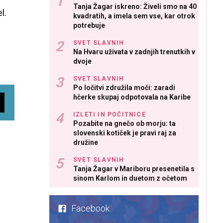
Tanja Žagar iskreno: Živeli smo na 40
l.
kvadratih, a imela sem vse, kar otrok
potrebuje
SVET SLAVNIH
Na Hvaru uživata v zadnjih trenutkih v
dvoje
SVET SLAVNIH
Po ločitvi združila moči: zaradi
hčerke skupaj odpotovala na Karibe
IZLETI IN POČITNICE
Pozabite na gnečo ob morju: ta
slovenski kotiček je pravi raj za
družine
SVET SLAVNIH
Tanja Žagar v Mariboru presenetila s
sinom Karlom in duetom z očetom
Facebook