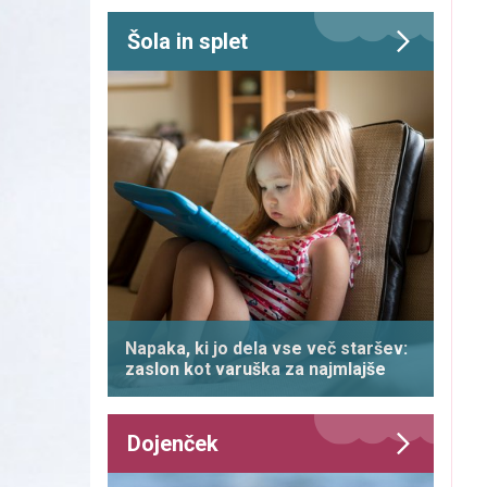
Šola in splet
Napaka, ki jo dela vse več staršev:
zaslon kot varuška za najmlajše
Dojenček