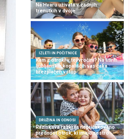
Na Hvaru uživata v zadnjih
trenutkih v dvoje
IZLETI IN POČITNICE
Kam z otroki v tej vročini? Na štirih
ljubljanskih kopališčih vas čaka
brezplačen vstop
DRUŽINA IN ODNOSI
Raziskava razkrila nepričakovano
prednost otrok, ki imajo sestro