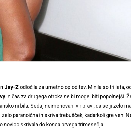
in
Jay-Z
odločila za umetno oploditev. Minila so tri leta, o
Ivy
in čas za drugega otroka ne bi mogel biti popolnejši. Ž
jansko ni bila. Sedaj neimenovani vir pravi, da se ji zelo m
 zelo paranoična in skriva trebušček, kadarkoli gre ven. N
o bo novico skrivala do konca prvega trimesečja.