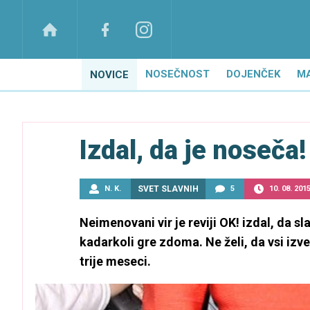
NOSEČNOST
DOJENČEK
M
NOVICE
Izdal, da je noseča!
N. K.
SVET SLAVNIH
5
10. 08. 201
Neimenovani vir je reviji OK! izdal, da 
kadarkoli gre zdoma. Ne želi, da vsi izv
trije meseci.