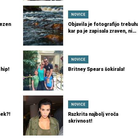
NOVICE
bezen
Objavila je fotografijo trebuh
kar pa je zapisala zraven, ni
pričakoval nihče!
NOVICE
 hip!
Britney Spears šokirala!
NOVICE
ček?!
Razkrita najbolj vroča
skrivnost!