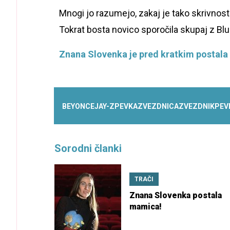
Mnogi jo razumejo, zakaj je tako skrivnostn
Tokrat bosta novico sporočila skupaj z Blue 
Znana Slovenka je pred kratkim postal
BEYONCE
JAY-Z
PEVKA
ZVEZDNICA
ZVEZDNIK
PEV
Sorodni članki
TRAČI
Znana Slovenka postala
mamica!