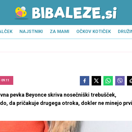
ALČEK
NAJSTNIKI
ZA MAMI
OČKOV KOTIČEK
DRUŽI
5 09.11
slavna pevka Beyonce skriva nosečniški trebušček,
edo, da pričakuje drugega otroka, dokler ne minejo prv