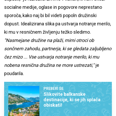
socialne medije, oglase in pogovore neprestano
sporoča, kako naj bi bil videti popoln družinski
dopust. Idealizirana slika pa ustvarja notranje merilo,
ki mu v resničnem življenju težko sledimo.
"Nasmejane družine na plaži, mirni otroci ob
sončnem zahodu, partnerja, ki se gledata zaljubljeno
čez mizo ... Vse ustvarja notranje merilo, ki mu
nobena resnična družina ne more ustrezati,"
je
poudarila.
PREBERI ŠE
Slikovite balkanske
destinacije, ki se jih splača
obiskati!