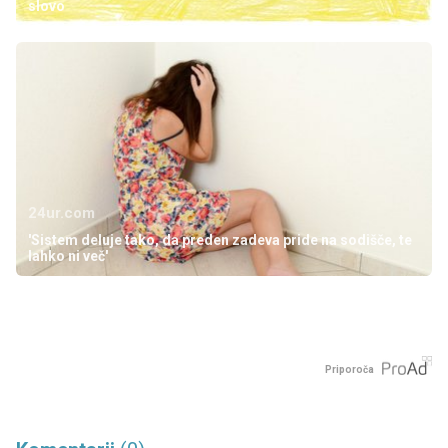
slovo
24ur.com
'Sistem deluje tako, da preden zadeva pride na sodišče, te
lahko ni več'
Priporoča