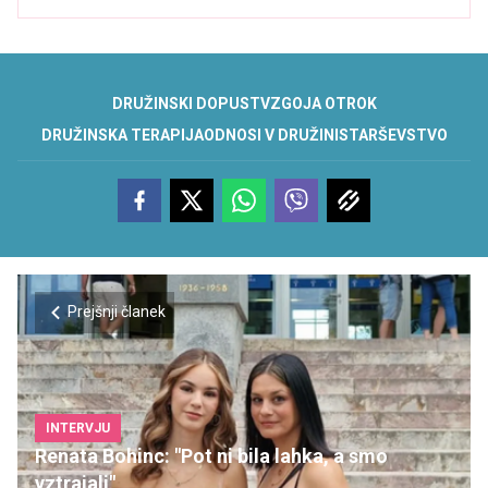
DRUŽINSKI DOPUST
VZGOJA OTROK
DRUŽINSKA TERAPIJA
ODNOSI V DRUŽINI
STARŠEVSTVO
Prejšnji članek
INTERVJU
Renata Bohinc: "Pot ni bila lahka, a smo
vztrajali"