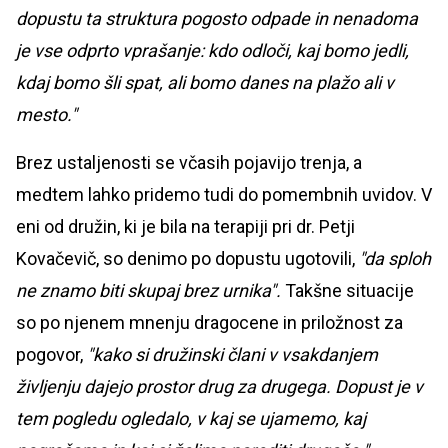
dopustu ta struktura pogosto odpade in nenadoma
je vse odprto vprašanje: kdo odloči, kaj bomo jedli,
kdaj bomo šli spat, ali bomo danes na plažo ali v
mesto."
Brez ustaljenosti se včasih pojavijo trenja, a
medtem lahko pridemo tudi do pomembnih uvidov. V
eni od družin, ki je bila na terapiji pri dr. Petji
Kovačevič, so denimo po dopustu ugotovili,
"da sploh
ne znamo biti skupaj brez urnika".
Takšne situacije
so po njenem mnenju dragocene in priložnost za
pogovor,
"kako si družinski člani v vsakdanjem
življenju dajejo prostor drug za drugega. Dopust je v
tem pogledu ogledalo, v kaj se ujamemo, kaj