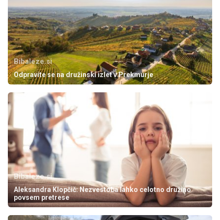
Bibaleze.si
Odpravite se na družinski izlet v Prekmurje
Bibaleze.si
Aleksandra Klopčič: Nezvestoba lahko celotno družino
povsem pretrese