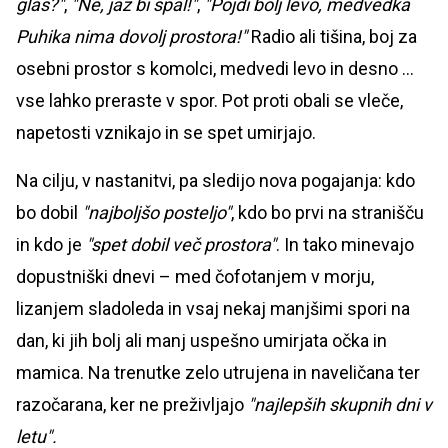
glas?"
,
"Ne, jaz bi spal!"
,
"Pojdi bolj levo, medvedka
Puhika nima dovolj prostora!"
Radio ali tišina, boj za
osebni prostor s komolci, medvedi levo in desno ...
vse lahko preraste v spor. Pot proti obali se vleče,
napetosti vznikajo in se spet umirjajo.
Na cilju, v nastanitvi, pa sledijo nova pogajanja: kdo
bo dobil
"najboljšo posteljo"
, kdo bo prvi na stranišču
in kdo je
"spet dobil več prostora"
. In tako minevajo
dopustniški dnevi – med čofotanjem v morju,
lizanjem sladoleda in vsaj nekaj manjšimi spori na
dan, ki jih bolj ali manj uspešno umirjata očka in
mamica. Na trenutke zelo utrujena in naveličana ter
razočarana, ker ne preživljajo
"najlepših skupnih dni v
letu".