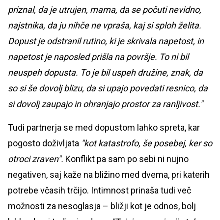
priznal, da je utrujen, mama, da se počuti nevidno,
najstnika, da ju nihče ne vpraša, kaj si sploh želita.
Dopust je odstranil rutino, ki je skrivala napetost, in
napetost je naposled prišla na površje. To ni bil
neuspeh dopusta. To je bil uspeh družine, znak, da
so si še dovolj blizu, da si upajo povedati resnico, da
si dovolj zaupajo in ohranjajo prostor za ranljivost."
Tudi partnerja se med dopustom lahko spreta, kar
pogosto doživljata
"kot katastrofo, še posebej, ker so
otroci zraven".
Konflikt pa sam po sebi ni nujno
negativen, saj kaže na bližino med dvema, pri katerih
potrebe včasih trčijo. Intimnost prinaša tudi več
možnosti za nesoglasja – bližji kot je odnos, bolj