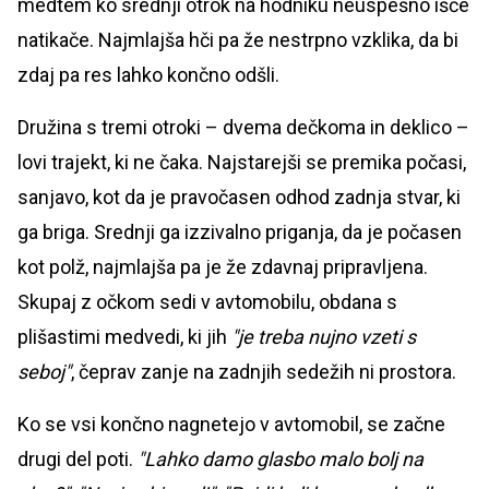
medtem ko srednji otrok na hodniku neuspešno išče
natikače. Najmlajša hči pa že nestrpno vzklika, da bi
zdaj pa res lahko končno odšli.
Družina s tremi otroki – dvema dečkoma in deklico –
lovi trajekt, ki ne čaka. Najstarejši se premika počasi,
sanjavo, kot da je pravočasen odhod zadnja stvar, ki
ga briga. Srednji ga izzivalno priganja, da je počasen
kot polž, najmlajša pa je že zdavnaj pripravljena.
Skupaj z očkom sedi v avtomobilu, obdana s
plišastimi medvedi, ki jih
"je treba nujno vzeti s
seboj"
, čeprav zanje na zadnjih sedežih ni prostora.
Ko se vsi končno nagnetejo v avtomobil, se začne
drugi del poti.
"Lahko damo glasbo malo bolj na