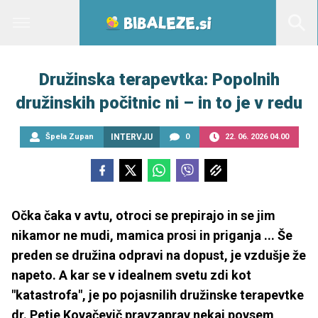
Družinska terapevtka: Popolnih
družinskih počitnic ni – in to je v redu
Špela Zupan
INTERVJU
0
22. 06. 2026 04.00
Očka čaka v avtu, otroci se prepirajo in se jim
nikamor ne mudi, mamica prosi in priganja ... Še
preden se družina odpravi na dopust, je vzdušje že
napeto. A kar se v idealnem svetu zdi kot
"katastrofa", je po pojasnilih družinske terapevtke
dr. Petje Kovačevič pravzaprav nekaj povsem