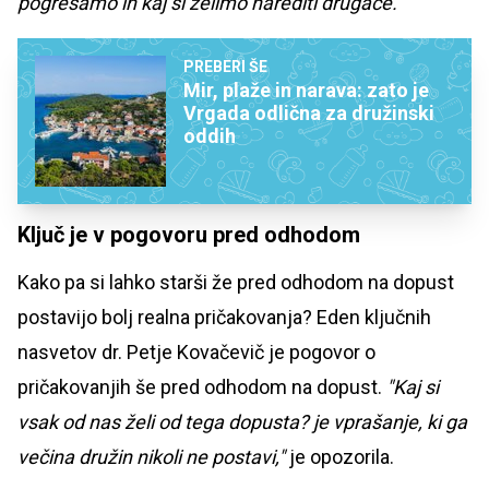
pogrešamo in kaj si želimo narediti drugače."
PREBERI ŠE
Mir, plaže in narava: zato je
Vrgada odlična za družinski
oddih
Ključ je v pogovoru pred odhodom
Kako pa si lahko starši že pred odhodom na dopust
postavijo bolj realna pričakovanja? Eden ključnih
nasvetov dr. Petje Kovačevič je pogovor o
pričakovanjih še pred odhodom na dopust.
"Kaj si
vsak od nas želi od tega dopusta? je vprašanje, ki ga
večina družin nikoli ne postavi,"
je opozorila.