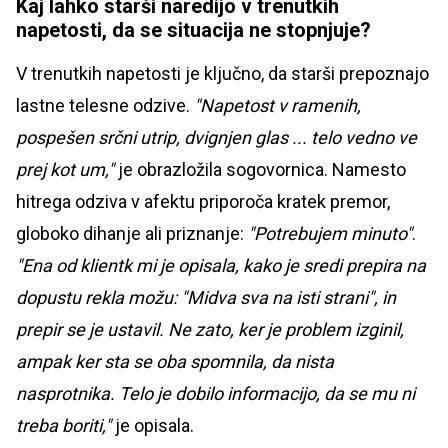
Kaj lahko starši naredijo v trenutkih
napetosti, da se situacija ne stopnjuje?
V trenutkih napetosti je ključno, da starši prepoznajo
lastne telesne odzive.
"Napetost v ramenih,
pospešen srčni utrip, dvignjen glas ... telo vedno ve
prej kot um,"
je obrazložila sogovornica. Namesto
hitrega odziva v afektu priporoča kratek premor,
globoko dihanje ali priznanje:
"Potrebujem minuto"
.
"Ena od klientk mi je opisala, kako je sredi prepira na
dopustu rekla možu: "Midva sva na isti strani", in
prepir se je ustavil. Ne zato, ker je problem izginil,
ampak ker sta se oba spomnila, da nista
nasprotnika. Telo je dobilo informacijo, da se mu ni
treba boriti,"
je opisala.