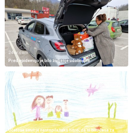
24ur.com
Pred epidemijo je bilo življenje udobnejše
24ur.com
Očetova smrt je nastopila tako hitro, da ni bilo časa za