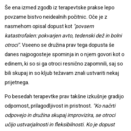
Še ena izmed zgodb iz terapevtske prakse lepo
povzame bistvo neidealnih počitnic. Oče je z
nasmehom opisal dopust kot
"povsem
katastrofalen: pokvarjen avto, tedenski dež in bolni
otroci"
. Vseeno se družina prav tega dopusta še
danes najpogosteje spominja in o njem govori kot o
edinem, ki so si ga otroci resnično zapomnili, saj so
bili skupaj in so kljub težavam znali ustvariti nekaj
prijetnega.
Po besedah terapevtke prav takšne izkušnje gradijo
odpornost, prilagodljivost in pristnost.
"Ko načrti
odpovejo in družina skupaj improvizira, se otroci
učijo ustvarjalnosti in fleksibilnosti. Ko je dopust