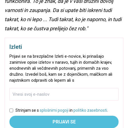
funkcionira. To je znak, da je v vaši družini dovolj
varnosti in zaupanja. Da si upate biti iskreni tudi
takrat, ko ni lepo ... Tudi takrat, ko je naporno, in tudi
takrat, ko se čustva prelijejo čez rob."
Izleti
Prijavi se na brezplačne Izleti e-novice, ki prinašajo
zanimive opise izletov v naravo, tujih in domačih krajev,
enodnevnih ali večdnevnih potovanj, primernih za vso
družino. Izvedel boš, kam se z dojenčkom, malčkom ali
najstnikom odpraviti ob lepem ali s
Strinjam se s
splošnimi pogoji
in
politiko zasebnosti
.
PRIJAVI SE