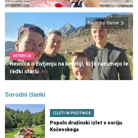
Naslednji članek
INTERVJU
Resnica o življenju na kmetiji, ki jo razumejo le
redki starši
Sorodni članki
IZLETI IN POČITNICE
Popoln družinski izlet v osrčju
Kočevskega