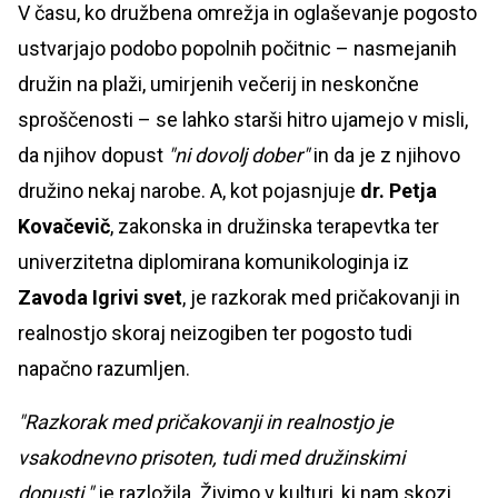
V času, ko družbena omrežja in oglaševanje pogosto
ustvarjajo podobo popolnih počitnic – nasmejanih
družin na plaži, umirjenih večerij in neskončne
sproščenosti – se lahko starši hitro ujamejo v misli,
da njihov dopust
"ni dovolj dober"
in da je z njihovo
družino nekaj narobe. A, kot pojasnjuje
dr. Petja
Kovačevič
, zakonska in družinska terapevtka ter
univerzitetna diplomirana komunikologinja iz
Zavoda Igrivi svet
, je razkorak med pričakovanji in
realnostjo skoraj neizogiben ter pogosto tudi
napačno razumljen.
"Razkorak med pričakovanji in realnostjo je
vsakodnevno prisoten, tudi med družinskimi
dopusti,"
je razložila. Živimo v kulturi, ki nam skozi