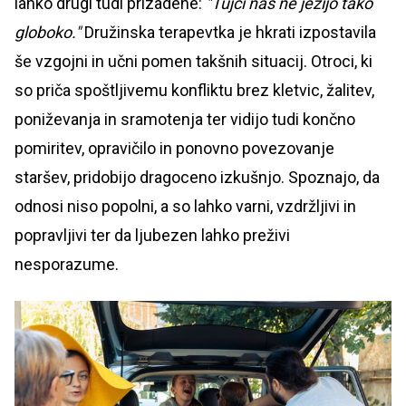
lahko drugi tudi prizadene:
"Tujci nas ne jezijo tako
globoko."
Družinska terapevtka je hkrati izpostavila
še vzgojni in učni pomen takšnih situacij. Otroci, ki
so priča spoštljivemu konfliktu brez kletvic, žalitev,
poniževanja in sramotenja ter vidijo tudi končno
pomiritev, opravičilo in ponovno povezovanje
staršev, pridobijo dragoceno izkušnjo. Spoznajo, da
odnosi niso popolni, a so lahko varni, vzdržljivi in
popravljivi ter da ljubezen lahko preživi
nesporazume.