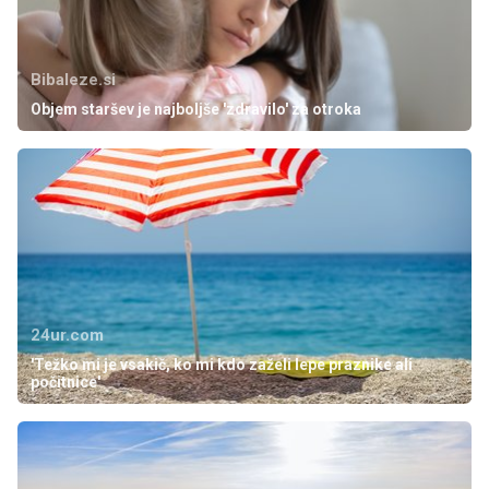
Bibaleze.si
Objem staršev je najboljše 'zdravilo' za otroka
24ur.com
'Težko mi je vsakič, ko mi kdo zaželi lepe praznike ali
počitnice'