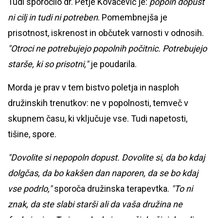
Tudi sporočilo dr. Petje Kovačevič je:
popoln dopust
ni cilj in tudi ni potreben
. Pomembnejša je
prisotnost, iskrenost in občutek varnosti v odnosih.
"Otroci ne potrebujejo popolnih počitnic. Potrebujejo
starše, ki so prisotni,"
je poudarila.
Morda je prav v tem bistvo poletja in nasploh
družinskih trenutkov: ne v popolnosti, temveč v
skupnem času, ki vključuje vse. Tudi napetosti,
tišine, spore.
"Dovolite si nepopoln dopust. Dovolite si, da bo kdaj
dolgčas, da bo kakšen dan naporen, da se bo kdaj
vse podrlo,"
sporoča družinska terapevtka.
"To ni
znak, da ste slabi starši ali da vaša družina ne