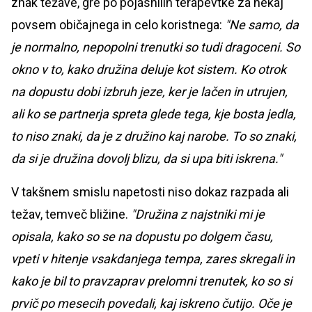
znak težave, gre po pojasnilih terapevtke za nekaj
povsem običajnega in celo koristnega:
"Ne samo, da
je normalno, nepopolni trenutki so tudi dragoceni. So
okno v to, kako družina deluje kot sistem. Ko otrok
na dopustu dobi izbruh jeze, ker je lačen in utrujen,
ali ko se partnerja spreta glede tega, kje bosta jedla,
to niso znaki, da je z družino kaj narobe. To so znaki,
da si je družina dovolj blizu, da si upa biti iskrena."
V takšnem smislu napetosti niso dokaz razpada ali
težav, temveč bližine.
"Družina z najstniki mi je
opisala, kako so se na dopustu po dolgem času,
vpeti v hitenje vsakdanjega tempa, zares skregali in
kako je bil to pravzaprav prelomni trenutek, ko so si
prvič po mesecih povedali, kaj iskreno čutijo. Oče je