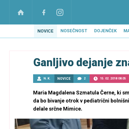
NOSEČNOST
DOJENČEK
M
NOVICE
Ganljivo dejanje z
N. K.
NOVICE
2
15. 02. 2018 08.05
Maria Magdalena Szmatula Černe, ki smo j
da bo bivanje otrok v pediatrični bolnišn
delale srčne Mimice.