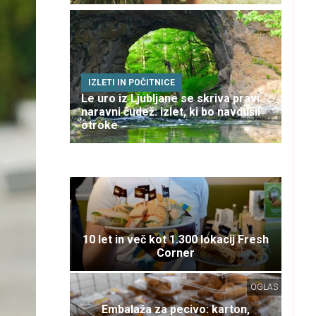
IZLETI IN POČITNICE
Le uro iz Ljubljane se skriva pravi
naravni čudež: izlet, ki bo navdušil
otroke
10 let in več kot 1.300 lokacij Fresh
Corner
OGLAS
Embalaža za pecivo: karton,