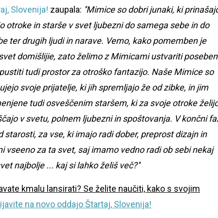
aj, Slovenija!
zaupala:
''Mimice so dobri junaki, ki prinašaj
o otroke in starše v svet ljubezni do samega sebe in do
e ter drugih ljudi in narave. Vemo, kako pomemben je
vet domišlijie, zato želimo z Mimicami ustvariti poseben
 pustiti tudi prostor za otroško fantazijo. Naše Mimice so
 svoje prijatelje, ki jih spremljajo že od zibke, in jim
njene tudi osveščenim staršem, ki za svoje otroke želij
raščajo v svetu, polnem ljubezni in spoštovanja. V končni fa
tarosti, za vse, ki imajo radi dober, preprost dizajn in
m ni vseeno za ta svet, saj imamo vedno radi ob sebi nekaj
 najbolje ... kaj si lahko želiš več?''
avate kmalu lansirati? Se želite naučiti, kako s svojim
ijavite na novo oddajo Štartaj, Slovenija!