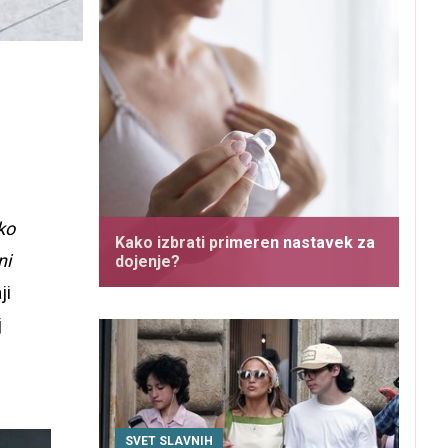
ko
Kako izbrati primeren nastavek za
ni
dojenje?
ji
j
SVET SLAVNIH