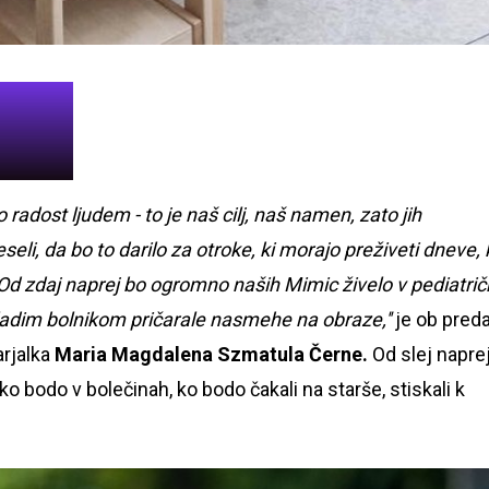
 radost ljudem - to je naš cilj, naš namen, zato jih
li, da bo to darilo za otroke, ki morajo preživeti dneve, 
. Od zdaj naprej bo ogromno naših Mimic živelo v pediatrič
mladim bolnikom pričarale nasmehe na obraze,''
je ob preda
arjalka
Maria Magdalena Szmatula Černe.
Od slej napre
ko bodo v bolečinah, ko bodo čakali na starše, stiskali k