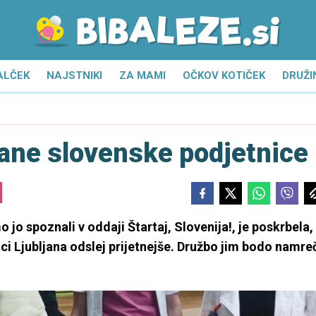
ALČEK
NAJSTNIKI
ZA MAMI
OČKOV KOTIČEK
DRUŽI
nane slovenske podjetnice
o spoznali v oddaji Štartaj, Slovenija!, je poskrbela,
ici Ljubljana odslej prijetnejše. Družbo jim bodo namre