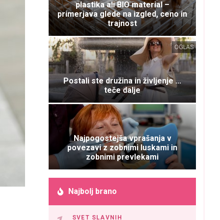
plastika ali BIO material –
primerjava glede na izgled, ceno in
trajnost
OGLAS
Postali ste družina in življenje ...
teče dalje
Najpogostejša vprašanja v
povezavi z zobnimi luskami in
zobnimi prevlekami
Najbolj brano
SVET SLAVNIH