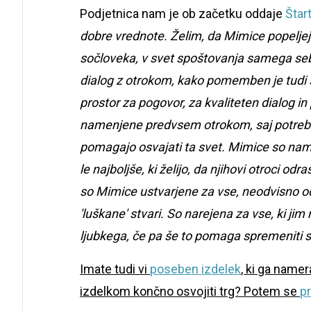
Podjetnica nam je ob začetku oddaje
Štart
dobre vrednote. Želim, da Mimice popeljej
sočloveka, v svet spoštovanja samega seb
dialog z otrokom, kako pomemben je tudi s
prostor za pogovor, za kvaliteten dialog in
namenjene predvsem otrokom, saj potrebujejo
pomagajo osvajati ta svet. Mimice so name
le najboljše, ki želijo, da njihovi otroci od
so Mimice ustvarjene za vse, neodvisno od s
'luškane' stvari. So narejena za vse, ki ji
ljubkega, če pa še to pomaga spremeniti svet
Imate tudi vi
poseben izdelek
, ki ga namer
izdelkom končno osvojiti trg? Potem se
pr