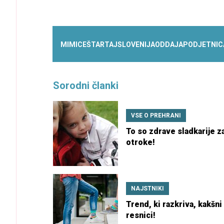
MIMICE
ŠTARTAJ
SLOVENIJA
ODDAJA
PODJETNIC
Sorodni članki
VSE O PREHRANI
To so zdrave sladkarije z
otroke!
NAJSTNIKI
Trend, ki razkriva, kakšni
resnici!