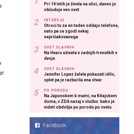
Pri 14 letih je živela na ulici, danes jo
o
občuduje ves svet
INTERVJU
Otroci tu za en teden oddajo telefone,
nato pa se zgodi nekaj
nepričakovanega
SVET SLAVNIH
Na Hvaru uživata v zadnjih trenutkih v
dvoje
o
SVET SLAVNIH
zi
Jennifer Lopez želela pokazati idilo,
splet pa je razburila ena stvar
PO PORODU
Na Japonskem k mami, na Kitajskem
doma, v ZDA nazaj v službo: kako je
videti obdobje po porodu po svetu
Facebook