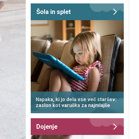
Šola in splet
Napaka, ki jo dela vse več staršev:
zaslon kot varuška za najmlajše
Dojenje