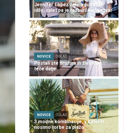
Jennifer Lopez želela pokazati
idilo, splet pa je razburila ena stvar
NOVICE
OGLAS
Postali ste družina in življenje ...
teče dalje
NOVICE
OGLAS
3 modne kombinacije, v katerih
nosimo torbe za plažo