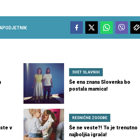
A
PODJETNIK
SVET SLAVNIH
a
Še ena znana Slovenka bo
postala mamica!
RESNIČNE ZGODBE
 ste v
Še ne veste?! To je trenutno
najboljša igrača!