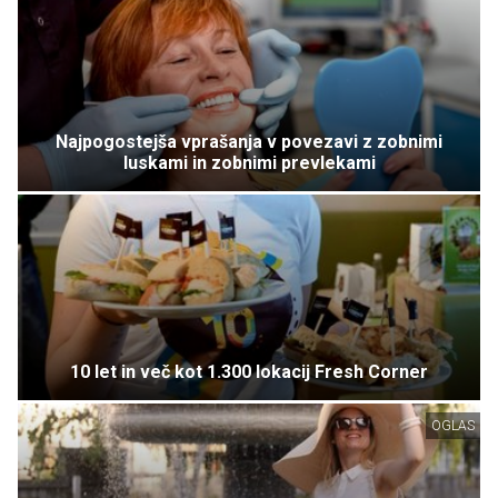
Najpogostejša vprašanja v povezavi z zobnimi
luskami in zobnimi prevlekami
10 let in več kot 1.300 lokacij Fresh Corner
OGLAS