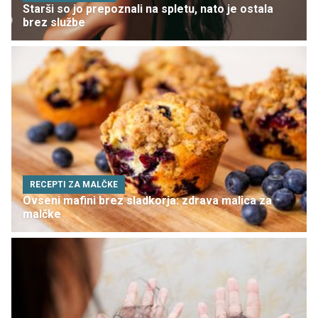
Starši so jo prepoznali na spletu, nato je ostala
brez službe
RECEPTI ZA MALČKE
Ovseni mafini brez sladkorja: zdrava malica za
malčke