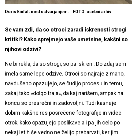
Doris Einfalt med ustvarjanjem.
FOTO: osebni arhiv
Se vam zdi, da so otroci zaradi iskrenosti strogi
kritiki? Kako sprejmejo vaše umetnine, kakšni so
njihovi odzivi?
Ne bi rekla, da so strogi, so pa iskreni. Do zdaj sem
imela same lepe odzive. Otroci so najraje z mano,
navdušeno opazujejo, se čudijo procesu in temu,
zakaj tako »dolgo traja«, da kaj narišem, ampak na
koncu so presrečni in zadovoljni. Tudi kasneje
dobim kakšne res posrečene fotografije in videe
otrok, kako opazujejo poslikave ali pa jih celo po
nekaj letih še vedno ne želijo prebarvati, ker jim