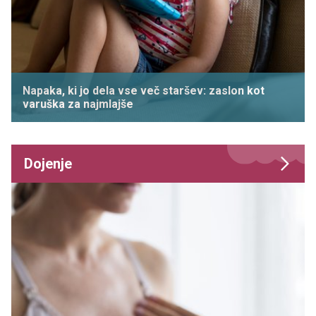
Napaka, ki jo dela vse več staršev: zaslon kot
varuška za najmlajše
Dojenje