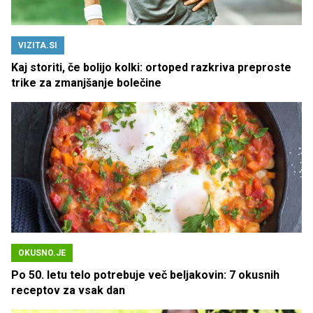
VIZITA.SI
Kaj storiti, če bolijo kolki: ortoped razkriva preproste
trike za zmanjšanje bolečine
OKUSNO.JE
Po 50. letu telo potrebuje več beljakovin: 7 okusnih
receptov za vsak dan