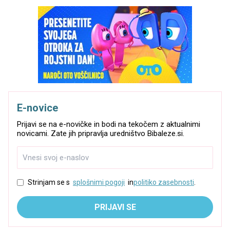
E-novice
Prijavi se na e-novičke in bodi na tekočem z aktualnimi
novicami. Zate jih pripravlja uredništvo Bibaleze.si.
Strinjam se s
splošnimi pogoji
in
politiko zasebnosti
.
PRIJAVI SE