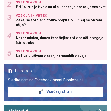
SVET SLAVNIH
Pri 14 letih je živela na ulici, danes jo občuduje ves svet
VZGOJA IN VRTEC
Zakaj se sorojenci toliko prepirajo – in kaj se ob tem
učijo?
SVET SLAVNIH
Nekoč misica, danes žena šejka: živi v palači in vzgaja
štiri otroke
SVET SLAVNIH
Na Hvaru uživata v zadnjih trenutkih v dvoje
Facebook
Sledite nam na Facebook strani Bibaleze.si
Všečkaj stran