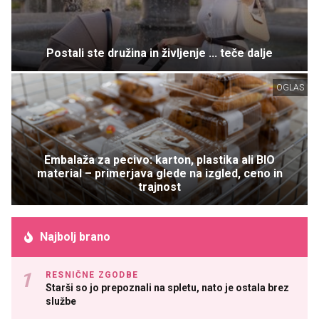
Postali ste družina in življenje ... teče dalje
OGLAS
Embalaža za pecivo: karton, plastika ali BIO
material – primerjava glede na izgled, ceno in
trajnost
Najbolj brano
RESNIČNE ZGODBE
Starši so jo prepoznali na spletu, nato je ostala brez
službe