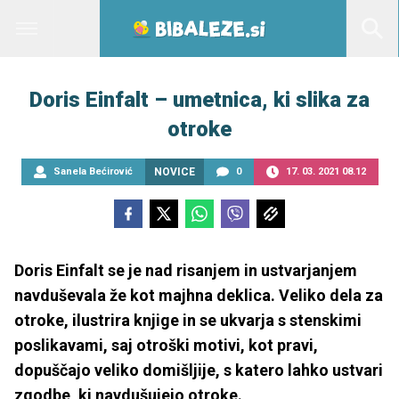
Doris Einfalt – umetnica, ki slika za
otroke
Sanela Bećirović
NOVICE
0
17. 03. 2021 08.12
Doris Einfalt se je nad risanjem in ustvarjanjem
navduševala že kot majhna deklica. Veliko dela za
otroke, ilustrira knjige in se ukvarja s stenskimi
poslikavami, saj otroški motivi, kot pravi,
dopuščajo veliko domišljije, s katero lahko ustvari
zgodbe, ki navdušujejo otroke.