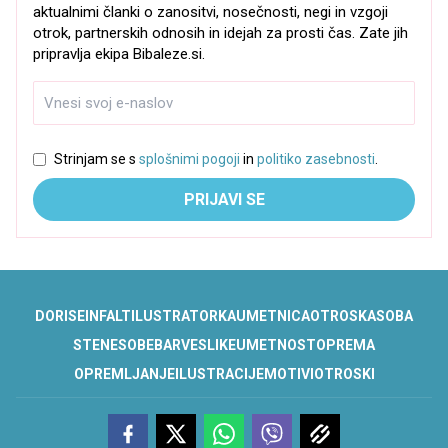
aktualnimi članki o zanositvi, nosečnosti, negi in vzgoji
otrok, partnerskih odnosih in idejah za prosti čas. Zate jih
pripravlja ekipa Bibaleze.si.
Strinjam se s
splošnimi pogoji
in
politiko zasebnosti
.
PRIJAVI SE
DORIS
EINFALT
ILUSTRATORKA
UMETNICA
OTROSKA
SOBA
STENE
SOBE
BARVE
SLIKE
UMETNOST
OPREMA
OPREMLJANJE
ILUSTRACIJE
MOTIVI
OTROSKI