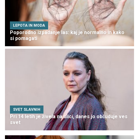
LEPOTA IN MODA
Poporodno izpadanje las: kaj je normalno in kako
si pomagati
SVET SLAVNIH
Pri 14 letih je živela na ulici, danes jo občuduje ves
svet