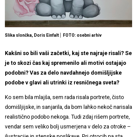
Slika slončka, Doris Einfalt
FOTO: osebni arhiv
Kakšni so bili vaši začetki, kaj ste najraje risali? Se
je to skozi čas kaj spremenilo ali motivi ostajajo
podobni?
Vas za delo navdahnejo domišljijske
podobe v glavi ali utrinki iz resničnega sveta?
Ko sem bila mlajša, sem rada risala portrete, čisto
domišljijske, in sanjarila, da bom lahko nekoč narisala
realistično podobo nekoga. Tudi zdaj rišem portrete,
vendar sem veliko bolj usmerjena v delo za otroke –
ilustracije in stenske poslikave. Pri otrocih pa sta