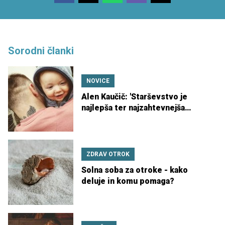
Sorodni članki
NOVICE
Alen Kaučič: 'Starševstvo je
najlepša ter najzahtevnejša
naloga na svetu'
ZDRAV OTROK
Solna soba za otroke - kako
deluje in komu pomaga?