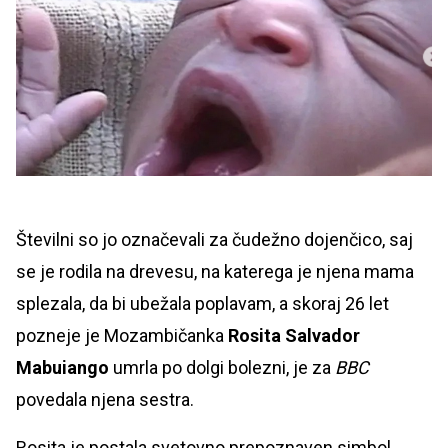
Številni so jo označevali za čudežno dojenčico, saj
se je rodila na drevesu, na katerega je njena mama
splezala, da bi ubežala poplavam, a skoraj 26 let
pozneje je Mozambičanka
Rosita Salvador
Mabuiango
umrla po dolgi bolezni, je za
BBC
povedala njena sestra.
Rosita je postala svetovno prepoznaven simbol