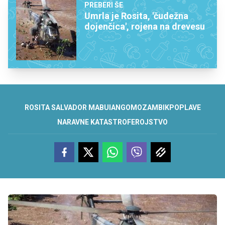
PREBERI ŠE
Umrla je Rosita, 'čudežna
dojenčica', rojena na drevesu
ROSITA SALVADOR MABUIANGO
MOZAMBIK
POPLAVE
NARAVNE KATASTROFE
ROJSTVO