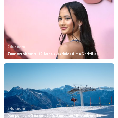
24ur.com
Znan vzrok smrti 19-letne zvezdnice filma Godzilla
24ur.com
Dan po nesreči na smučišču Zoncolan 18-letnik umrl v