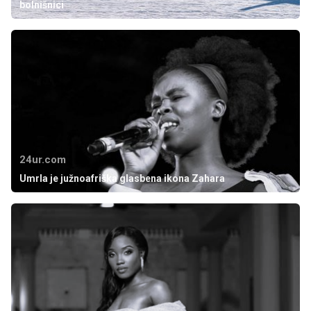
bolnišnici
24ur.com
Umrla je južnoafriška glasbena ikona Zahara