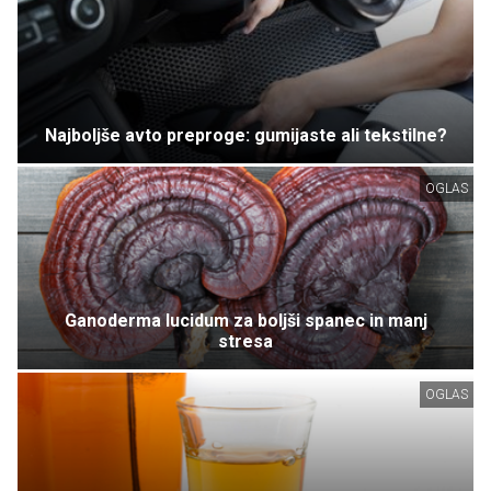
Najboljše avto preproge: gumijaste ali tekstilne?
OGLAS
Ganoderma lucidum za boljši spanec in manj
stresa
OGLAS