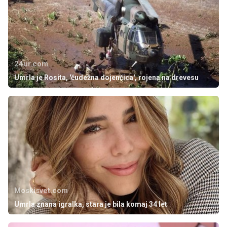
24ur.com
Umrla je Rosita, 'čudežna dojenčica', rojena na drevesu
Moskisvet.com
Umrla znana igralka, stara je bila komaj 34 let