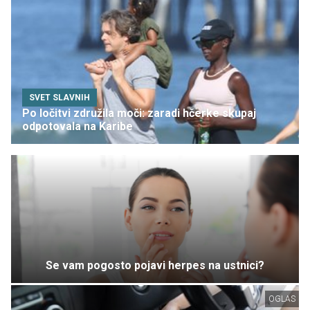
SVET SLAVNIH
Po ločitvi združila moči: zaradi hčerke skupaj
odpotovala na Karibe
Se vam pogosto pojavi herpes na ustnici?
OGLAS