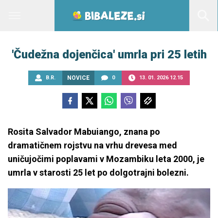
'Čudežna dojenčica' umrla pri 25 letih
B.R.
NOVICE
0
13. 01. 2026 12.15
Rosita Salvador Mabuiango, znana po
dramatičnem rojstvu na vrhu drevesa med
uničujočimi poplavami v Mozambiku leta 2000, je
umrla v starosti 25 let po dolgotrajni bolezni.