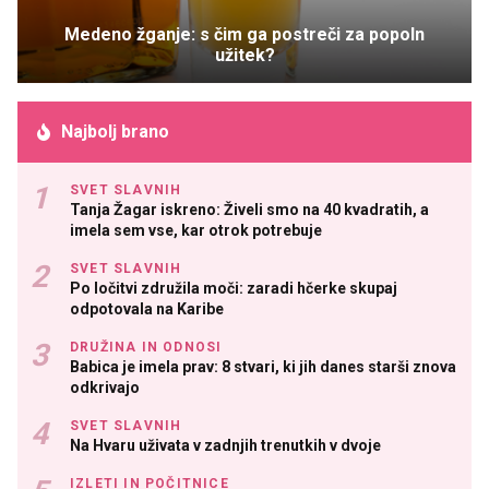
Medeno žganje: s čim ga postreči za popoln
užitek?
Najbolj brano
SVET SLAVNIH
Tanja Žagar iskreno: Živeli smo na 40 kvadratih, a
imela sem vse, kar otrok potrebuje
SVET SLAVNIH
Po ločitvi združila moči: zaradi hčerke skupaj
odpotovala na Karibe
DRUŽINA IN ODNOSI
Babica je imela prav: 8 stvari, ki jih danes starši znova
odkrivajo
SVET SLAVNIH
Na Hvaru uživata v zadnjih trenutkih v dvoje
IZLETI IN POČITNICE