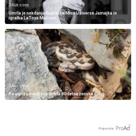
24ur.com
Umrla je nekdanja finalistka Miss Universe Jamajka in
igralka LaToya Malcom
24ur.com
Po ugrizu modrasa umrla 80-letna ženska
Priporoča