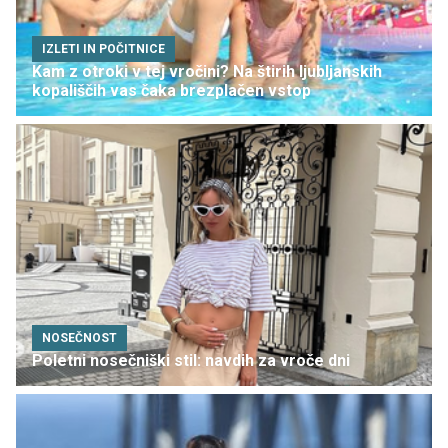
IZLETI IN POČITNICE
Kam z otroki v tej vročini? Na štirih ljubljanskih
kopališčih vas čaka brezplačen vstop
NOSEČNOST
Poletni nosečniški stil: navdih za vroče dni