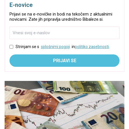
E-novice
Prijavi se na e-novičke in bodi na tekočem z aktualnimi
novicami. Zate jih pripravlja uredništvo Bibaleze.si.
Strinjam se s
splošnimi pogoji
in
politiko zasebnosti
.
PRIJAVI SE