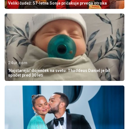
Veliki čudež: 57-letna Sonja pričakuje prvega otroka
24ur.com
'Najstarejši' dojenček na svetu: Thaddeus Daniel je bil
spočet pred 30 leti