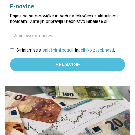
E-novice
Prijavi se na e-novičke in bodi na tekočem z aktualnimi
novicami. Zate jih pripravlja uredništvo Bibaleze.si.
Strinjam se s
splošnimi pogoji
in
politiko zasebnosti
.
PRIJAVI SE