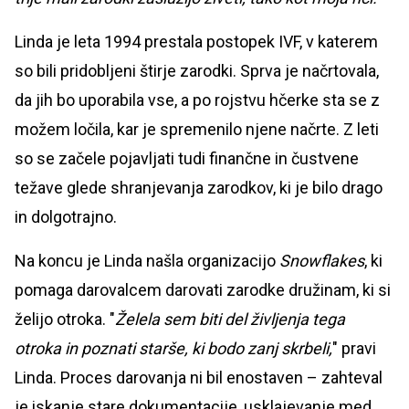
Linda je leta 1994 prestala postopek IVF, v katerem
so bili pridobljeni štirje zarodki. Sprva je načrtovala,
da jih bo uporabila vse, a po rojstvu hčerke sta se z
možem ločila, kar je spremenilo njene načrte. Z leti
so se začele pojavljati tudi finančne in čustvene
težave glede shranjevanja zarodkov, ki je bilo drago
in dolgotrajno.
Na koncu je Linda našla organizacijo
Snowflakes
, ki
pomaga darovalcem darovati zarodke družinam, ki si
želijo otroka. "
Želela sem biti del življenja tega
otroka in poznati starše, ki bodo zanj skrbeli,
" pravi
Linda. Proces darovanja ni bil enostaven – zahteval
je iskanje stare dokumentacije, usklajevanje med