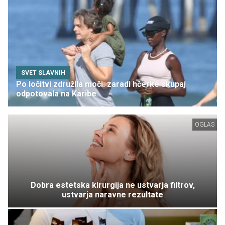
SVET SLAVNIH
Po ločitvi združila moči: zaradi hčerke skupaj
odpotovala na Karibe
OGLAS
Dobra estetska kirurgija ne ustvarja filtrov,
ustvarja naravne rezultate