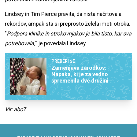
Lindsey in Tim Pierce pravita, da nista načrtovala
rekordov, ampak sta si preprosto želela imeti otroka.
"
Podpora klinike in strokovnjakov je bila tisto, kar sva
potrebovala,
" je povedala Lindsey.
PREBERI ŠE
Zamenjava zarodkov:
Napaka, ki je za vedno
spremenila dve družini
Vir: abc7