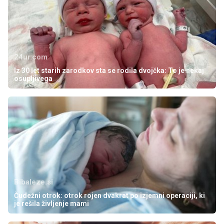
24ur.com
Iz 30 let starih zarodkov sta se rodila dvojčka: To je nekaj
osupljivega
Bibaleze.si
Čudežni otrok: otrok rojen dvakrat po izjemni operaciji, ki
je rešila življenje mami