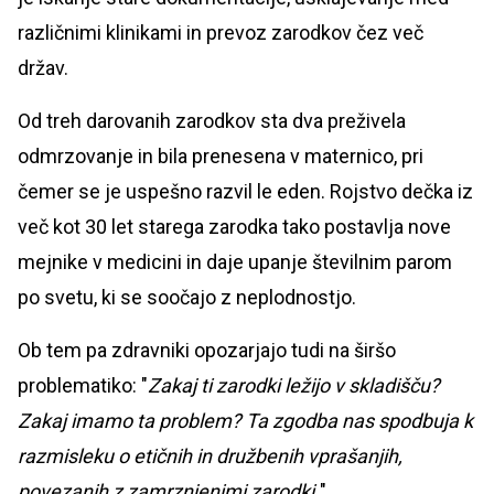
različnimi klinikami in prevoz zarodkov čez več
držav.
Od treh darovanih zarodkov sta dva preživela
odmrzovanje in bila prenesena v maternico, pri
čemer se je uspešno razvil le eden. Rojstvo dečka iz
več kot 30 let starega zarodka tako postavlja nove
mejnike v medicini in daje upanje številnim parom
po svetu, ki se soočajo z neplodnostjo.
Ob tem pa zdravniki opozarjajo tudi na širšo
problematiko: "
Zakaj ti zarodki ležijo v skladišču?
Zakaj imamo ta problem? Ta zgodba nas spodbuja k
razmisleku o etičnih in družbenih vprašanjih,
povezanih z zamrznjenimi zarodki.
"