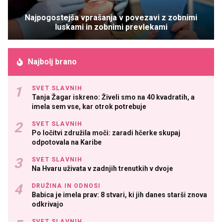
Najpogostejša vprašanja v povezavi z zobnimi
luskami in zobnimi prevlekami
Najbolj brano
SVET SLAVNIH
Tanja Žagar iskreno: Živeli smo na 40 kvadratih, a
imela sem vse, kar otrok potrebuje
SVET SLAVNIH
Po ločitvi združila moči: zaradi hčerke skupaj
odpotovala na Karibe
SVET SLAVNIH
Na Hvaru uživata v zadnjih trenutkih v dvoje
DRUŽINA IN ODNOSI
Babica je imela prav: 8 stvari, ki jih danes starši znova
odkrivajo
SVET SLAVNIH