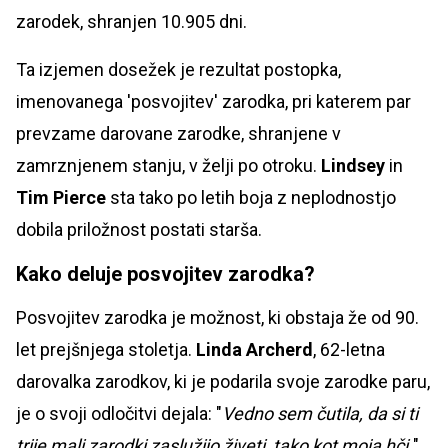
zarodek, shranjen 10.905 dni.
Ta izjemen dosežek je rezultat postopka,
imenovanega 'posvojitev' zarodka, pri katerem par
prevzame darovane zarodke, shranjene v
zamrznjenem stanju, v želji po otroku.
Lindsey
in
Tim Pierce
sta tako po letih boja z neplodnostjo
dobila priložnost postati starša.
Kako deluje posvojitev zarodka?
Posvojitev zarodka je možnost, ki obstaja že od 90.
let prejšnjega stoletja.
Linda Archerd
, 62-letna
darovalka zarodkov, ki je podarila svoje zarodke paru,
je o svoji odločitvi dejala: "
Vedno sem čutila, da si ti
trije mali zarodki zaslužijo živeti, tako kot moja hči.
"