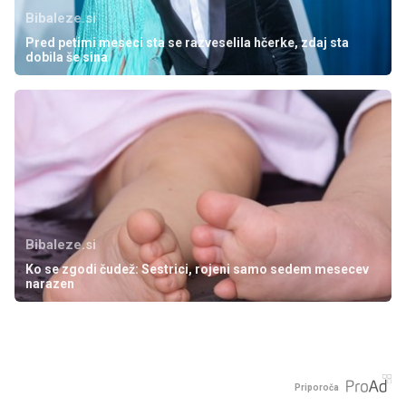
Bibaleze.si
Pred petimi meseci sta se razveselila hčerke, zdaj sta
dobila še sina
Bibaleze.si
Ko se zgodi čudež: Sestrici, rojeni samo sedem mesecev
narazen
Priporoča