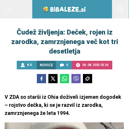
Čudež življenja: Deček, rojen iz
zarodka, zamrznjenega več kot tri
desetletja
B.R.
NOVICE
0
06. 08. 2025 03.36
V ZDA so starši iz Ohia doživeli izjemen dogodek
– rojstvo dečka, ki se je razvil iz zarodka,
zamrznjenega že leta 1994.