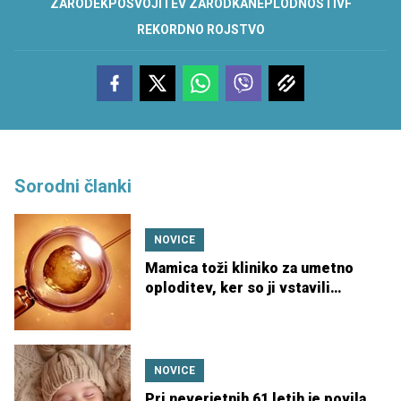
ZARODEK
POSVOJITEV ZARODKA
NEPLODNOST
IVF
REKORDNO ROJSTVO
Sorodni članki
NOVICE
Mamica toži kliniko za umetno
oploditev, ker so ji vstavili
napačen zarodek
NOVICE
Pri neverjetnih 61 letih je povila