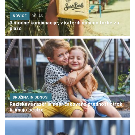
NOVICE
OGLAS
3 modne kombinacije, v katerih nosimo torbe za
plažo
DRUŽINA IN ODNOSI
Raziskava razkrila nepričakovano prednost otrok,
ki imajo sestro