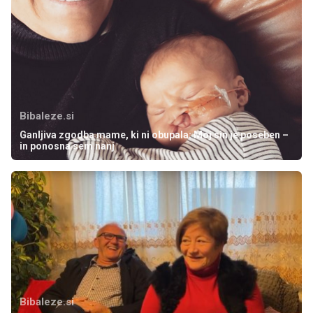
Bibaleze.si
Ganljiva zgodba mame, ki ni obupala: Moj sin je poseben –
in ponosna sem nanj
Bibaleze.si