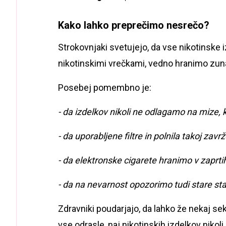
Kako lahko preprečimo nesrečo?
Strokovnjaki svetujejo, da vse nikotinske izd
nikotinskimi vrečkami, vedno hranimo zuna
Posebej pomembno je:
- da izdelkov nikoli ne odlagamo na mize, 
- da uporabljene filtre in polnila takoj zav
- da elektronske cigarete hranimo v zaprtih
- da na nevarnost opozorimo tudi stare sta
Zdravniki poudarjajo, da lahko že nekaj se
vse odrasle, naj nikotinskih izdelkov nikol