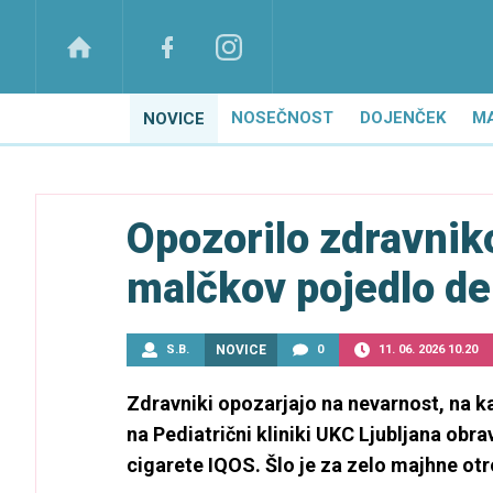
NOSEČNOST
DOJENČEK
M
NOVICE
Opozorilo zdravni
malčkov pojedlo de
S.B.
NOVICE
0
11. 06. 2026 10.20
Zdravniki opozarjajo na nevarnost, na ka
na Pediatrični kliniki UKC Ljubljana obrav
cigarete IQOS. Šlo je za zelo majhne otr