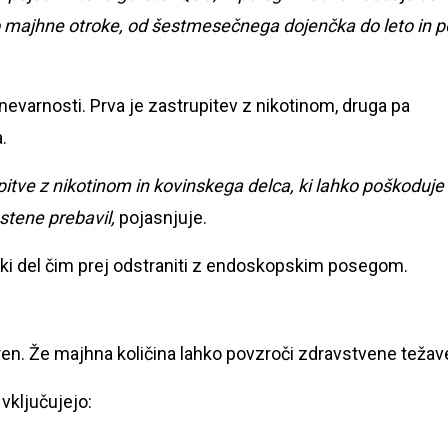
lo majhne otroke, od šestmesečnega dojenčka do leto in p
evarnosti. Prva je zastrupitev z nikotinom, druga pa
.
itve z nikotinom in kovinskega delca, ki lahko poškoduje
 stene prebavil,
pojasnjuje.
ski del čim prej odstraniti z endoskopskim posegom.
en. Že majhna količina lahko povzroči zdravstvene težav
 vključujejo: