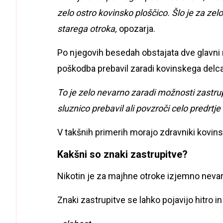
zelo ostro kovinsko ploščico. Šlo je za ze
starega otroka,
opozarja.
Po njegovih besedah obstajata dve glavni n
poškodba prebavil zaradi kovinskega delca
To je zelo nevarno zaradi možnosti zastrup
sluznico prebavil ali povzroči celo predrtje
V takšnih primerih morajo zdravniki kovin
Kakšni so znaki zastrupitve?
Nikotin je za majhne otroke izjemno nevar
Znaki zastrupitve se lahko pojavijo hitro in