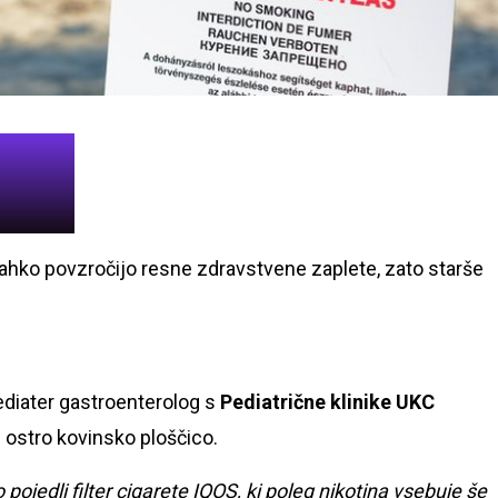
 lahko povzročijo resne zdravstvene zaplete, zato starše
pediater gastroenterolog s
Pediatrične klinike UKC
di ostro kovinsko ploščico.
ojedli filter cigarete IQOS, ki poleg nikotina vsebuje še