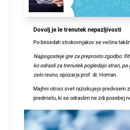
Dovolj je le trenutek nepazljivosti
Po besedah strokovnjakov se večina takšn
Najpogosteje gre za preprosto zgodbo: filter 
ko odrasli za trenutek pogledajo stran, pa 
zelo resno,
opozarja prof. dr. Homan.
Majhni otroci svet raziskujejo predvsem z
predmetu, ki se odraslim ne zdi posebej n