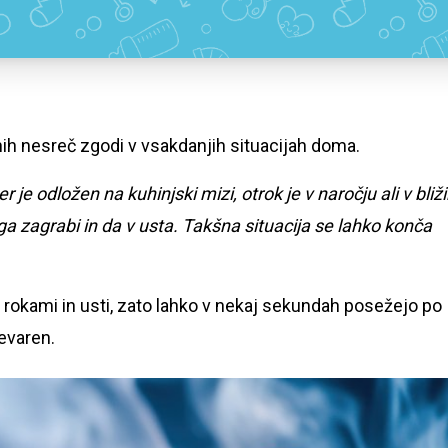
ih nesreč zgodi v vsakdanjih situacijah doma.
je odložen na kuhinjski mizi, otrok je v naročju ali v bliži
ga zagrabi in da v usta. Takšna situacija se lahko konča
 rokami in usti, zato lahko v nekaj sekundah posežejo po
evaren.