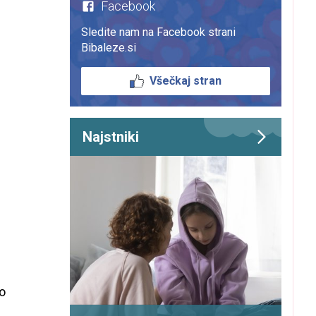
Facebook
Sledite nam na Facebook strani
Bibaleze.si
Všečkaj stran
Najstniki
jo