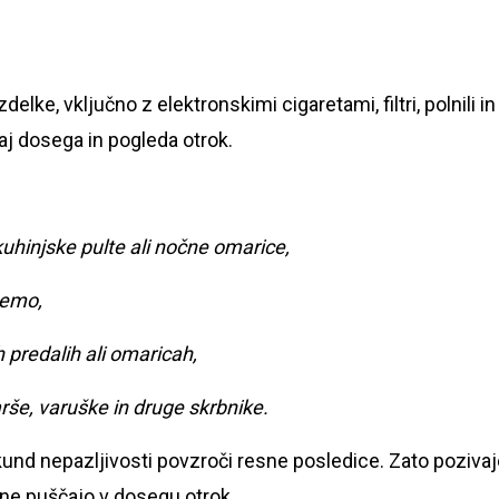
elke, vključno z elektronskimi cigaretami, filtri, polnili in
j dosega in pogleda otrok.
kuhinjske pulte ali nočne omarice,
ržemo,
 predalih ali omaricah,
rše, varuške in druge skrbnike.
kund nepazljivosti povzroči resne posledice. Zato poziva
i ne puščajo v dosegu otrok.