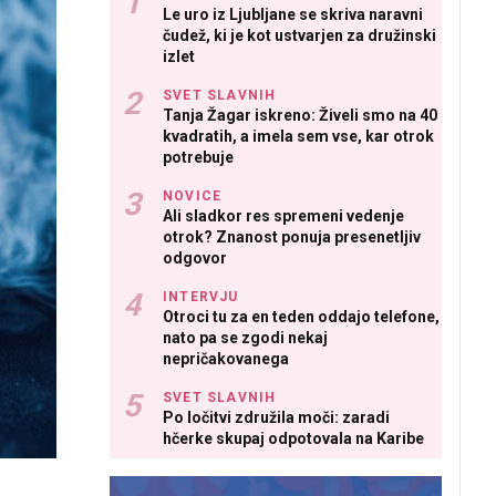
Le uro iz Ljubljane se skriva naravni
čudež, ki je kot ustvarjen za družinski
izlet
SVET SLAVNIH
Tanja Žagar iskreno: Živeli smo na 40
kvadratih, a imela sem vse, kar otrok
potrebuje
NOVICE
Ali sladkor res spremeni vedenje
otrok? Znanost ponuja presenetljiv
odgovor
INTERVJU
Otroci tu za en teden oddajo telefone,
nato pa se zgodi nekaj
nepričakovanega
SVET SLAVNIH
Po ločitvi združila moči: zaradi
hčerke skupaj odpotovala na Karibe