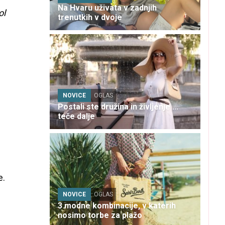
Na Hvaru uživata v zadnjih
ol
trenutkih v dvoje
NOVICE
OGLAS
Postali ste družina in življenje ...
teče dalje
e.
NOVICE
OGLAS
3 modne kombinacije, v katerih
nosimo torbe za plažo