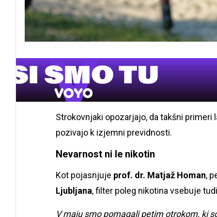
Strokovnjaki opozarjajo, da takšni primeri
pozivajo k izjemni previdnosti.
Nevarnost ni le nikotin
Kot pojasnjuje
prof. dr. Matjaž Homan
, 
Ljubljana
, filter poleg nikotina vsebuje tu
V maju smo pomagali petim otrokom, ki so p