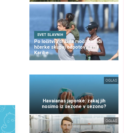
SVET SLAVNIH
Po ločitvi združila moči: zaradi
hčerke skupaj odpotovala na
Karibe
OGLAS
Havaianas japonke: zakaj jih
nosimo iz sezone v sezono?
OGLAS