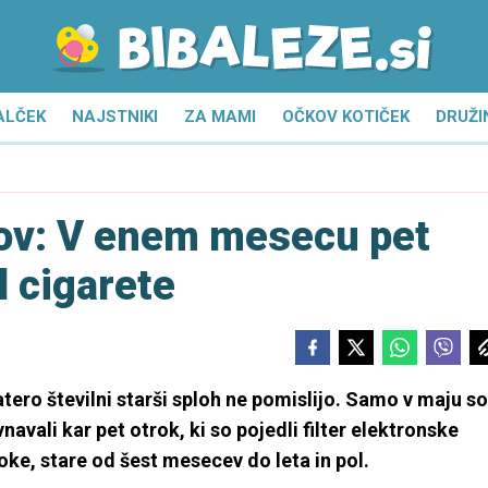
ALČEK
NAJSTNIKI
ZA MAMI
OČKOV KOTIČEK
DRUŽI
kov: V enem mesecu pet
l cigarete
tero številni starši sploh ne pomislijo. Samo v maju so
navali kar pet otrok, ki so pojedli filter elektronske
oke, stare od šest mesecev do leta in pol.