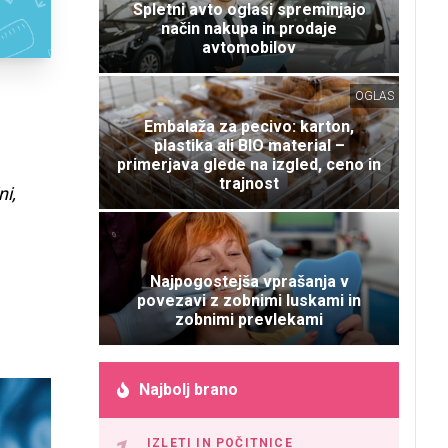
Spletni avto oglasi spreminjajo
način nakupa in prodaje
avtomobilov
OGLAS
Embalaža za pecivo: karton,
plastika ali BIO material –
primerjava glede na izgled, ceno in
trajnost
ni,
Najpogostejša vprašanja v
povezavi z zobnimi luskami in
zobnimi prevlekami
Najbolj brano
IZLETI IN POČITNICE