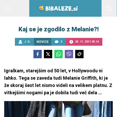
Kaj se je zgodilo z Melanie?!
J. G.
NOVICE
3
03. 11. 2011 05.14
Igralkam, starejšim od 50 let, v Hollywoodu ni
lahko. Tega se zaveda tudi Melanie Griffith, ki je
že skoraj šest let nismo videli na velikem platnu. Z
vitkejšimi nogami pa je dobila tudi več dela …