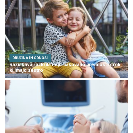
DRUŽINA IN ODNOSI
Raziskava razkrila nepričakovano prednost otrok,
ki imajo sestro