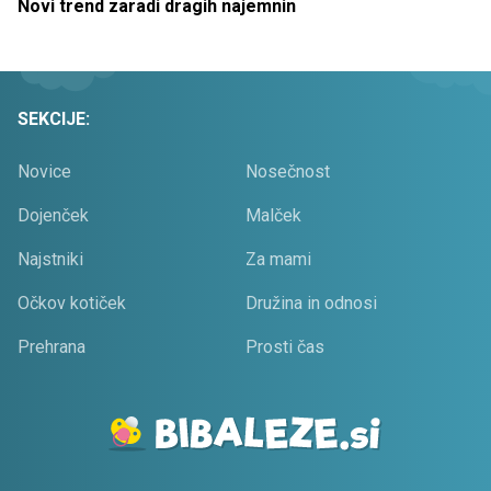
Novi trend zaradi dragih najemnin
SEKCIJE:
Novice
Nosečnost
Dojenček
Malček
Najstniki
Za mami
Očkov kotiček
Družina in odnosi
Prehrana
Prosti čas