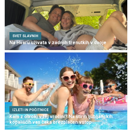
SVET SLAVNIH
Na Hvaru uživata v zadnjih trenutkih v dvoje
IZLETI IN POČITNICE
Kam z otroki v tej vročini? Na štirih ljubljanskih
kopališčih vas čaka brezplačen vstop