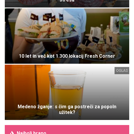
10 let in več kot 1.300 lokacij Fresh Corner
OGLAS
Medeno žganje: s čim ga postreči za popoln
užitek?
Najbolj brano