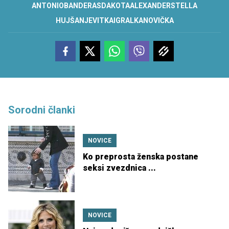
ANTONIO
BANDERAS
DAKOTA
ALEXANDER
STELLA
HUJŠANJE
VITKA
IGRALKA
NOVIČKA
Sorodni članki
NOVICE
Ko preprosta ženska postane
seksi zvezdnica ...
NOVICE