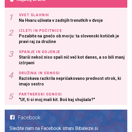
SVET SLAVNIH
Na Hvaru uživata v zadnjih trenutkih v dvoje
IZLETI IN POČITNICE
Pozabite na gnečo ob morju: ta slovenski kotiček je
pravi raj za družine
SPANJE IN DOJENJE
Starši nekoč niso spali nič več kot danes, a so bili manj
izčrpani
DRUŽINA IN ODNOSI
Raziskava razkrila nepričakovano prednost otrok, ki
imajo sestro
PARTNERSKI ODNOSI
"Uf, ti si moj mali kit. Boš kaj shujšala?"
Facebook
Sledite nam na Facebook strani Bibaleze.si