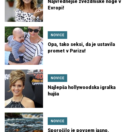
Najvrednejše zvezdniške noge v
Evropi!
NOVICE
Opa, tako seksi, da je ustavila
promet v Parizu!
NOVICE
Najlepša hollywoodska igralka
hujša
NOVICE
Sporočilo je povsem jasno,