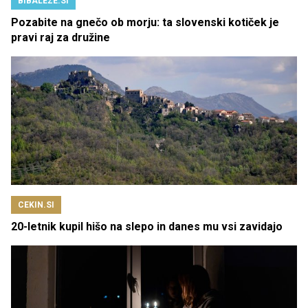
BIBALEZE.SI
Pozabite na gnečo ob morju: ta slovenski kotiček je
pravi raj za družine
CEKIN.SI
20-letnik kupil hišo na slepo in danes mu vsi zavidajo