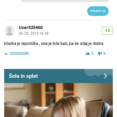
PRIJAVI SE
User525460
+2
05. 02. 2013 16.18
hčerka je lepotička , ona je bila tudi, pa še zdaj je dobra
ODGOVORI
2
0
Šola in splet