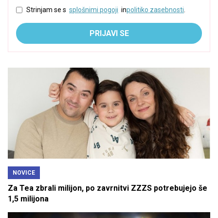
Strinjam se s
splošnimi pogoji
in
politiko zasebnosti
.
PRIJAVI SE
NOVICE
Za Tea zbrali milijon, po zavrnitvi ZZZS potrebujejo še
1,5 milijona