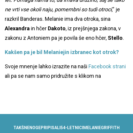
ne vrti vse okoli naju, pomembni so tudi otroci
,“ je
razkril Banderas. Melanie ima dva otroka, sina
Alexandra
in hčer
Dakoto
, iz prejšnjega zakona, v
zakonu z Antoniem pa je povila še eno hčer,
Stello
.
Kakšen pa je bil Melaniejin izbranec kot otrok?
Svoje mnenje lahko izrazite na naši
Facebook strani
ali pa se nam samo pridružite s klikom na
TAKŠNE
NOGE
PRIPISALI
54-LETNICI
MELANIE
GRIFFITH