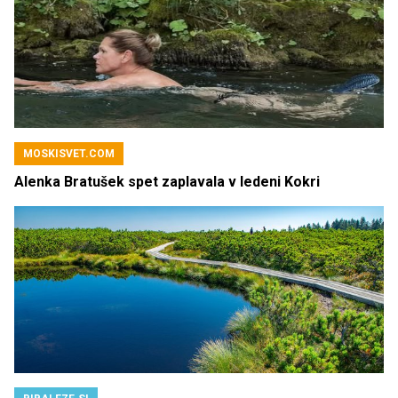
MOSKISVET.COM
Alenka Bratušek spet zaplavala v ledeni Kokri