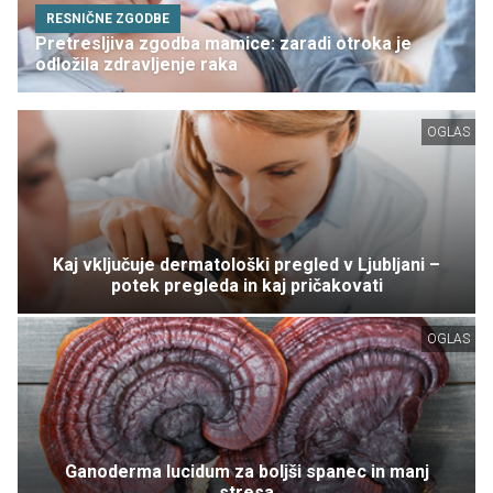
RESNIČNE ZGODBE
Pretresljiva zgodba mamice: zaradi otroka je
odložila zdravljenje raka
OGLAS
Kaj vključuje dermatološki pregled v Ljubljani –
potek pregleda in kaj pričakovati
OGLAS
Ganoderma lucidum za boljši spanec in manj
stresa