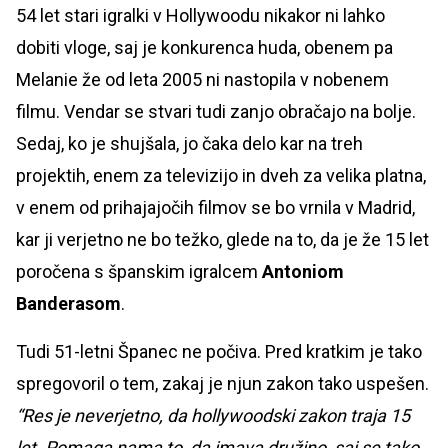
54 let stari igralki v Hollywoodu nikakor ni lahko
dobiti vloge, saj je konkurenca huda, obenem pa
Melanie že od leta 2005 ni nastopila v nobenem
filmu. Vendar se stvari tudi zanjo obračajo na bolje.
Sedaj, ko je shujšala, jo čaka delo kar na treh
projektih, enem za televizijo in dveh za velika platna,
v enem od prihajajočih filmov se bo vrnila v Madrid,
kar ji verjetno ne bo težko, glede na to, da je že 15 let
poročena s španskim igralcem
Antoniom
Banderasom
.
Tudi 51-letni Španec ne počiva. Pred kratkim je tako
spregovoril o tem, zakaj je njun zakon tako uspešen.
“Res je neverjetno, da hollywoodski zakon traja 15
let. Pomaga nama to, da imava družino, saj se tako