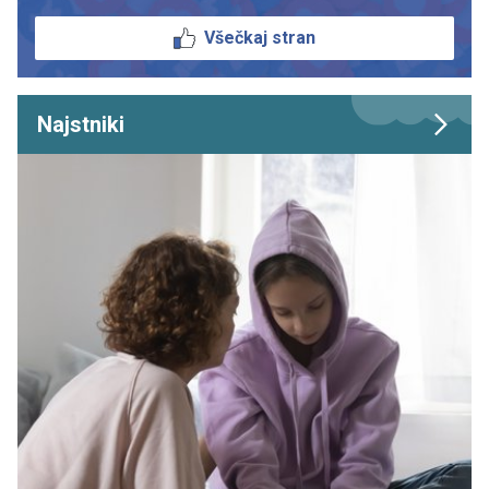
Všečkaj stran
Najstniki