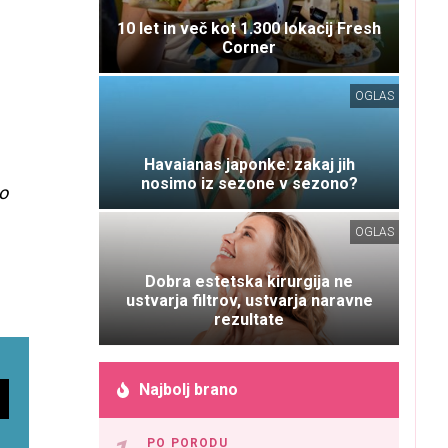
10 let in več kot 1.300 lokacij Fresh
Corner
OGLAS
Havaianas japonke: zakaj jih
nosimo iz sezone v sezono?
ko
OGLAS
Dobra estetska kirurgija ne
ustvarja filtrov, ustvarja naravne
rezultate
Najbolj brano
PO PORODU