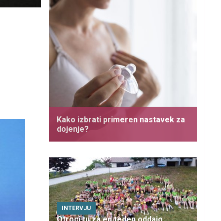
Kako izbrati primeren nastavek za
dojenje?
INTERVJU
Otroci tu za en teden oddajo