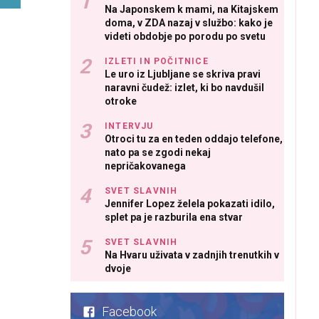
Na Japonskem k mami, na Kitajskem
doma, v ZDA nazaj v službo: kako je
videti obdobje po porodu po svetu
IZLETI IN POČITNICE
Le uro iz Ljubljane se skriva pravi
naravni čudež: izlet, ki bo navdušil
otroke
INTERVJU
Otroci tu za en teden oddajo telefone,
nato pa se zgodi nekaj
nepričakovanega
SVET SLAVNIH
Jennifer Lopez želela pokazati idilo,
splet pa je razburila ena stvar
SVET SLAVNIH
Na Hvaru uživata v zadnjih trenutkih v
dvoje
Facebook