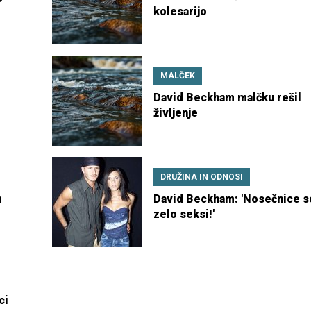
kolesarijo
MALČEK
David Beckham malčku rešil
življenje
DRUŽINA IN ODNOSI
m
David Beckham: 'Nosečnice s
zelo seksi!'
ci