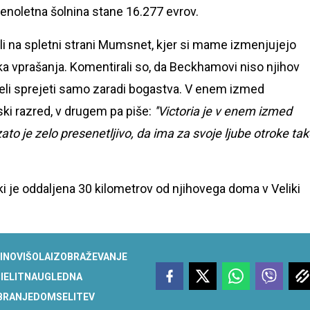
r enoletna šolnina stane 16.277 evrov.
ili na spletni strani Mumsnet, kjer si mame izmenjujejo
ka vprašanja. Komentirali so, da Beckhamovi niso njihov
meli sprejeti samo zaradi bogastva. V enem izmed
ski razred, v drugem pa piše:
''
Victoria je v enem izmed
, zato je zelo presenetljivo, da ima
za svoje ljube otroke ta
 ki je oddaljena 30 kilometrov od njihovega doma v Veliki
INOVI
ŠOLA
IZOBRAŽEVANJE
I
ELITNA
UGLEDNA
BRANJE
DOM
SELITEV