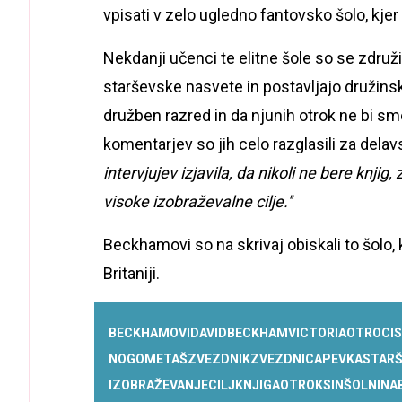
vpisati v zelo ugledno fantovsko šolo, kje
Nekdanji učenci te elitne šole so se združ
starševske nasvete in postavljajo družins
družben razred in da njunih otrok ne bi s
komentarjev so jih celo razglasili za delav
intervjujev izjavila, da nikoli ne bere knjig
visoke izobraževalne cilje
.''
Beckhamovi so na skrivaj obiskali to šolo,
Britaniji.
BECKHAMOVI
DAVID
BECKHAM
VICTORIA
OTROCI
S
NOGOMETAŠ
ZVEZDNIK
ZVEZDNICA
PEVKA
STARŠ
IZOBRAŽEVANJE
CILJ
KNJIGA
OTROK
SIN
ŠOLNINA