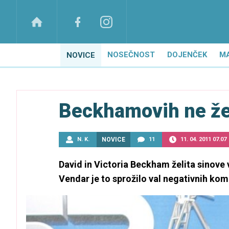
NOSEČNOST
DOJENČEK
M
NOVICE
Beckhamovih ne želi
N. K.
NOVICE
11
11. 04. 2011 07.07
David in Victoria Beckham želita sinove 
Vendar je to sprožilo val negativnih kom