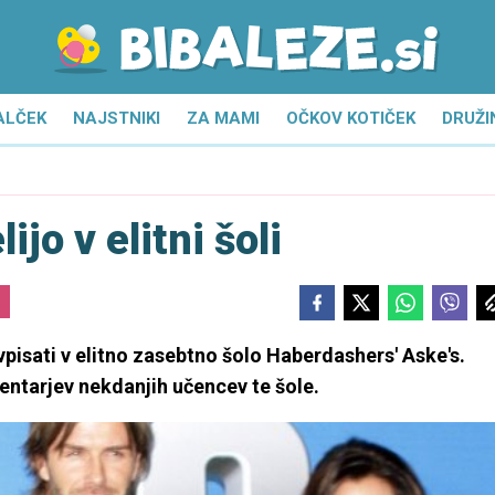
ALČEK
NAJSTNIKI
ZA MAMI
OČKOV KOTIČEK
DRUŽI
jo v elitni šoli
vpisati v elitno zasebtno šolo Haberdashers' Aske's.
entarjev nekdanjih učencev te šole.