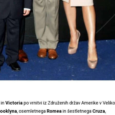
in
Victoria
po vrnitvi iz Združenih držav Amerike v Veliko
rooklyna
, osemletnega
Romea
in šestletnega
Cruza
,