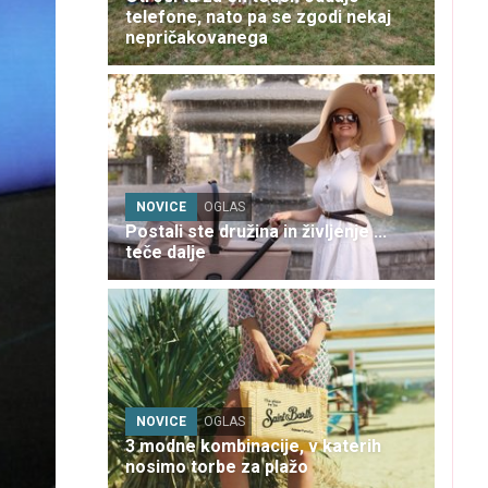
telefone, nato pa se zgodi nekaj
nepričakovanega
NOVICE
OGLAS
Postali ste družina in življenje ...
teče dalje
NOVICE
OGLAS
3 modne kombinacije, v katerih
nosimo torbe za plažo