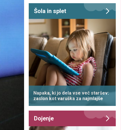
Šola in splet
Napaka, ki jo dela vse več staršev:
zaslon kot varuška za najmlajše
Dojenje